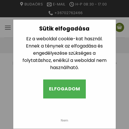
Skip
BUDAÖRS
E-MAIL
H-P 08:30 - 17:00
to
+36702762466
content
Sütik elfogadása
Ez a weboldal cookie-kat használ.
Ennek a ténynek az elfogadása és
engedélyezése szükséges a
folytatáshoz, enélkül a weboldal nem
KEZDŐLAP
/
“T-IDOM” CÍMKÉVEL RENDELKEZŐ
használható.
TERMÉKEK
/
2. OLDAL
SZŰRÉS
ELFOGADOM
Nem