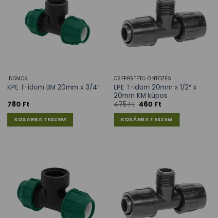
IDOMOK
CSEPEGTETŐ ÖNTÖZÉS
LPE T-idom 20mm x 1/2″ x
KPE T-idom BM 20mm x 3/4″
20mm KM kúpos
780
Ft
475
Ft
460
Ft
KOSÁRBA TESZEM
KOSÁRBA TESZEM