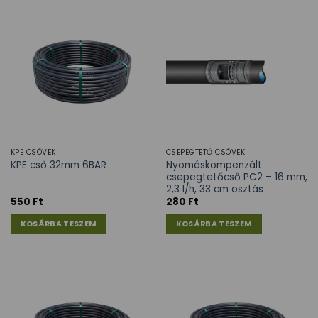
KPE CSÖVEK
CSEPEGTETŐ CSÖVEK
Nyomáskompenzált
KPE cső 32mm 6BAR
csepegtetőcső PC2 – 16 mm,
2,3 l/h, 33 cm osztás
550
Ft
280
Ft
KOSÁRBA TESZEM
KOSÁRBA TESZEM