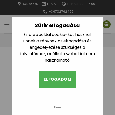
Skip
BUDAÖRS
E-MAIL
H-P 08:30 - 17:00
to
+36702762466
content
Sütik elfogadása
Ez a weboldal cookie-kat használ.
Ennek a ténynek az elfogadása és
engedélyezése szükséges a
folytatáshoz, enélkül a weboldal nem
KEZDŐLAP
/
ÖNTÖZŐ CSÖVEK
használható.
SZŰRÉS
ELFOGADOM
Alkategóriák
Nem