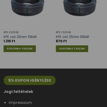
KPE CSÖVEK
KPE CSÖVEK
KPE cső 32mm 10BAR
KPE cső 25mm 10BAR
1.315
Ft
670
Ft
KOSÁRBA TESZEM
KOSÁRBA TESZEM
5% KUPON IGÉNYLÉSE
Jogi feltételek
Impresszum