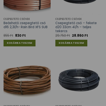
CSEPEGTETŐ CSÖVEK
CSEPEGTETŐ CSÖVEK
Beásható csepegtető cső
Csepegtető cső – fekete
d16 2,3l/h- Rain Bird XFS SUB
d20 33cm 4l/h – teljes
tekercs
855
Ft
830
Ft
29.750
Ft
28.860
Ft
KOSÁRBA TESZEM
KOSÁRBA TESZEM