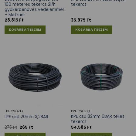
100 méteres tekercs 2l/h
tekercs
gyökérbenövés védelemmel
– Metzner
28.815
Ft
35.975
Ft
KOSÁRBA TESZEM
KOSÁRBA TESZEM
LPE CSÖVEK
KPE CSÖVEK
KPE cső 32mm 6BAR teljes
LPE cső 20mm 3,2BAR
tekercs
275
Ft
265
Ft
54.585
Ft