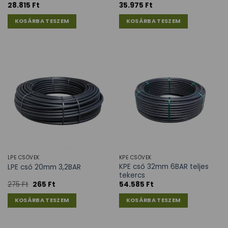
28.815
Ft
35.975
Ft
KOSÁRBA TESZEM
KOSÁRBA TESZEM
LPE CSÖVEK
KPE CSÖVEK
KPE cső 32mm 6BAR teljes
LPE cső 20mm 3,2BAR
tekercs
275
Ft
265
Ft
54.585
Ft
KOSÁRBA TESZEM
KOSÁRBA TESZEM