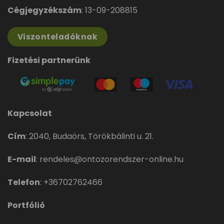
Cégjegyzékszám
: 13-09-208815
Viszonteladóknak
Fizetési partnerünk
Kapcsolat
Cím
:
2040, Budaörs, Törökbálinti u. 21.
E-mail
:
rendeles@ontozorendszer-online.hu
Telefon
:
+36702762466
Portfólió