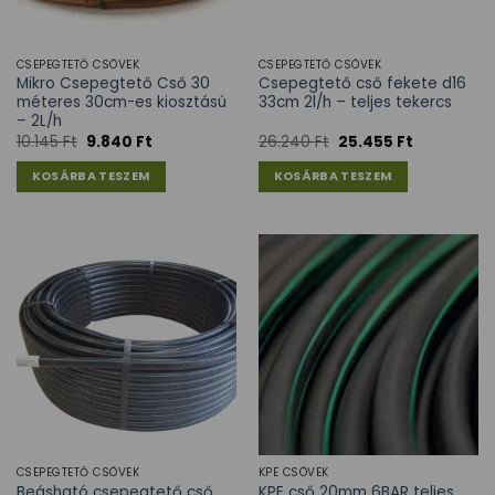
CSEPEGTETŐ CSÖVEK
CSEPEGTETŐ CSÖVEK
Mikro Csepegtető Cső 30
Csepegtető cső fekete d16
méteres 30cm-es kiosztású
33cm 2l/h – teljes tekercs
– 2L/h
10.145
Ft
9.840
Ft
26.240
Ft
25.455
Ft
KOSÁRBA TESZEM
KOSÁRBA TESZEM
CSEPEGTETŐ CSÖVEK
KPE CSÖVEK
Beásható csepegtető cső
KPE cső 20mm 6BAR teljes