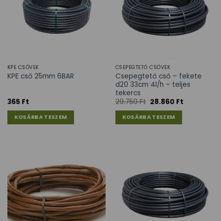
KPE CSÖVEK
CSEPEGTETŐ CSÖVEK
Csepegtető cső – fekete
KPE cső 25mm 6BAR
d20 33cm 4l/h – teljes
tekercs
365
Ft
29.750
Ft
28.860
Ft
KOSÁRBA TESZEM
KOSÁRBA TESZEM