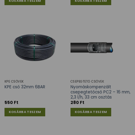
KOSÁRBA TESZEM
KOSÁRBA TESZEM
KPE CSÖVEK
CSEPEGTETŐ CSÖVEK
Nyomáskompenzált
KPE cső 32mm 6BAR
csepegtetőcső PC2 – 16 mm,
2,3 l/h, 33 cm osztás
550
Ft
280
Ft
KOSÁRBA TESZEM
KOSÁRBA TESZEM