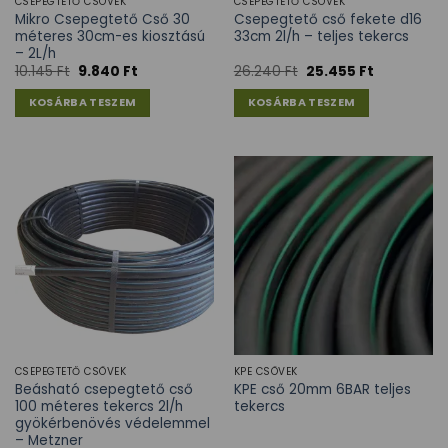
CSEPEGTETŐ CSÖVEK
CSEPEGTETŐ CSÖVEK
Mikro Csepegtető Cső 30
Csepegtető cső fekete d16
méteres 30cm-es kiosztású
33cm 2l/h – teljes tekercs
– 2L/h
10.145
Ft
9.840
Ft
26.240
Ft
25.455
Ft
KOSÁRBA TESZEM
KOSÁRBA TESZEM
CSEPEGTETŐ CSÖVEK
KPE CSÖVEK
Beásható csepegtető cső
KPE cső 20mm 6BAR teljes
100 méteres tekercs 2l/h
tekercs
gyökérbenövés védelemmel
– Metzner