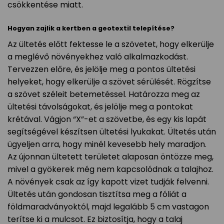
csökkentése miatt.
Hogyan zajlik a kertben a geotextil telepítése?
Az ültetés előtt fektesse le a szövetet, hogy elkerülje
a meglévő növényekhez való alkalmazkodást.
Tervezzen előre, és jelölje meg a pontos ültetési
helyeket, hogy elkerülje a szövet sérülését. Rögzítse
a szövet széleit betemetéssel. Határozza meg az
ültetési távolságokat, és jelölje meg a pontokat
krétával. Vágjon “X”-et a szövetbe, és egy kis lapát
segítségével készítsen ültetési lyukakat. Ültetés után
ügyeljen arra, hogy minél kevesebb hely maradjon.
Az újonnan ültetett területet alaposan öntözze meg,
mivel a gyökerek még nem kapcsolódnak a talajhoz.
A növények csak az így kapott vizet tudják felvenni.
Ültetés után gondosan tisztítsa meg a fóliát a
földmaradványoktól, majd legalább 5 cm vastagon
terítse ki a mulcsot. Ez biztosítja, hogy a talaj