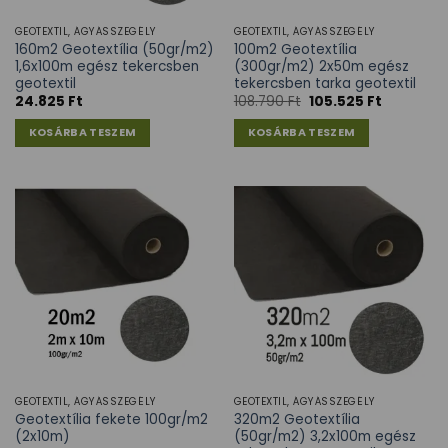
GEOTEXTIL, ÁGYÁSSZEGÉLY
GEOTEXTIL, ÁGYÁSSZEGÉLY
160m2 Geotextília (50gr/m2)
100m2 Geotextília
1,6x100m egész tekercsben
(300gr/m2) 2x50m egész
geotextil
tekercsben tarka geotextil
24.825
Ft
108.790
Ft
105.525
Ft
KOSÁRBA TESZEM
KOSÁRBA TESZEM
GEOTEXTIL, ÁGYÁSSZEGÉLY
GEOTEXTIL, ÁGYÁSSZEGÉLY
Geotextília fekete 100gr/m2
320m2 Geotextília
(2x10m)
(50gr/m2) 3,2x100m egész