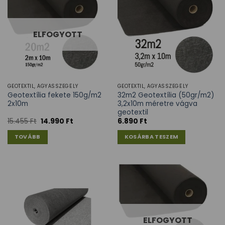
ELFOGYOTT
GEOTEXTIL, ÁGYÁSSZEGÉLY
GEOTEXTIL, ÁGYÁSSZEGÉLY
Geotextília fekete 150g/m2
32m2 Geotextília (50gr/m2)
2x10m
3,2x10m méretre vágva
geotextil
15.455
Ft
14.990
Ft
6.890
Ft
TOVÁBB
KOSÁRBA TESZEM
ELFOGYOTT