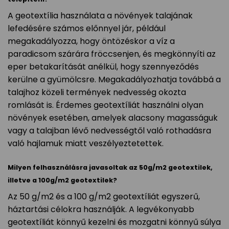
A geotextília használata a növények talajának
lefedésére számos előnnyel jár, például
megakadályozza, hogy öntözéskor a víz a
paradicsom szárára fröccsenjen, és megkönnyíti az
eper betakarítását anélkül, hogy szennyeződés
kerülne a gyümölcsre. Megakadályozhatja továbbá a
talajhoz közeli termények nedvesség okozta
romlását is. Érdemes geotextíliát használni olyan
növények esetében, amelyek alacsony magasságuk
vagy a talajban lévő nedvességtől való rothadásra
való hajlamuk miatt veszélyeztetettek.
Milyen felhasználásra javasoltak az 50g/m2 geotextilek,
illetve a 100g/m2 geotextilek?
Az 50 g/m2 és a 100 g/m2 geotextíliát egyszerű,
háztartási célokra használják. A legvékonyabb
geotextíliát könnyű kezelni és mozgatni könnyű súlya