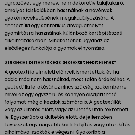
agroszövet egy merev, nem dekoratív talajtakaró,
amelyet faiskolákban használnak a növények
gyökérnövekedésének megakadályozására. A
geotextília egy szintetikus anyag, amelyet
gyomirtásra használnak különböző kertépítészeti
alkalmazásokban. Mindkettőnek ugyanaz az
elsődleges funkciója a gyomok elnyomása.
Szükséges kertépítő cég a geotextil telepítéséhez?
A geotextília elméleti előnyeit ismertettük, és ha
eddig még nem használtad, most talán érdekelhet. A
geotextília lerakásához nincs szükség szakemberre,
mivel ez egy egyszerű és könnyen elsajátítható
folyamat még a kezdők számára is. A geotextíliát
vagy az ültetés előtt, vagy az ültetés után fektetheti
le. Egyszerűbb a kiültetés előtt, de jellemzően
tavasszal, egy nagyobb kerti felújítás vagy átalakítás
alkalmával szokták elvégezni. Gyakoribb a