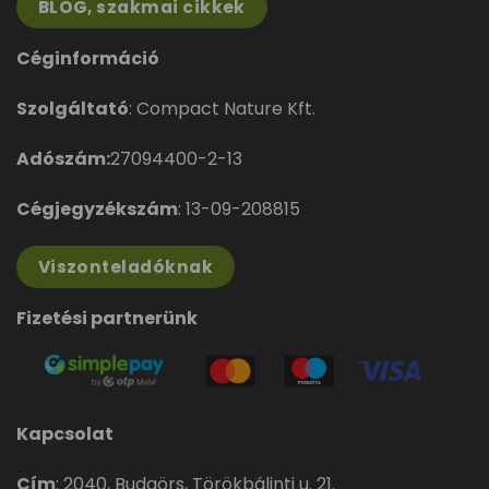
BLOG, szakmai cikkek
Céginformáció
Szolgáltató
: Compact Nature Kft.
Adószám:
27094400-2-13
Cégjegyzékszám
: 13-09-208815
Viszonteladóknak
Fizetési partnerünk
Kapcsolat
Cím
:
2040, Budaörs, Törökbálinti u. 21.