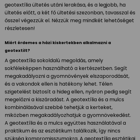
geotextília ültetés utáni lerakása, és a legjobb, ha
ültetés előtt, a két fő ültetési szezonban, tavasszal és
ősszel végezzük el. Nézzük meg mindkét lehetőséget
részletesen!
Miért érdemes a házi kiskertekben alkalmazni a
geotextilt?
A geotextília sokoldalú megoldás, amely
sokféleképpen használható a kertészetben. Segít
megakadályozni a gyomnövények elszaporodását,
és a vakondok ellen is hatékony lehet. Télen
szigetelést biztosít a hideg ellen, nyáron pedig segít
megelőzni a kiszáradást. A geotextília és a mulcs
kombinálásával szebbé tehetjük a kerteket,
miközben megakadályozhatjuk a gyomnövekedést.
A geotextília és a mulcs együttes használatával a
praktikum és az esztétikum találkozik, így nincs
szükség kompromisszumokra. A geotextília esztétikai