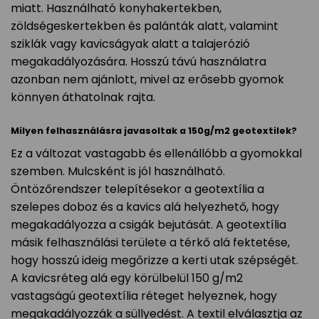
miatt. Használható konyhakertekben,
zöldségeskertekben és palánták alatt, valamint
sziklák vagy kavicságyak alatt a talajerózió
megakadályozására. Hosszú távú használatra
azonban nem ajánlott, mivel az erősebb gyomok
könnyen áthatolnak rajta.
Milyen felhasználásra javasoltak a 150g/m2 geotextilek?
Ez a változat vastagabb és ellenállóbb a gyomokkal
szemben. Mulcsként is jól használható.
Öntözőrendszer telepítésekor a geotextília a
szelepes doboz és a kavics alá helyezhető, hogy
megakadályozza a csigák bejutását. A geotextília
másik felhasználási területe a térkő alá fektetése,
hogy hosszú ideig megőrizze a kerti utak szépségét.
A kavicsréteg alá egy körülbelül 150 g/m2
vastagságú geotextília réteget helyeznek, hogy
megakadályozzák a süllyedést. A textil elválasztja az