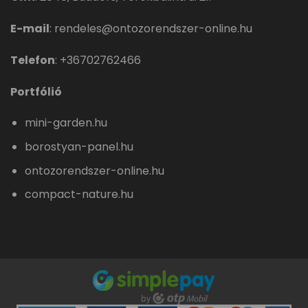
E-mail
:
rendeles@ontozorendszer-online.hu
Telefon
:
+36702762466
Portfólió
mini-garden.hu
borostyan-panel.hu
ontozorendszer-online.hu
compact-nature.hu