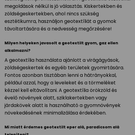
megoldások nélkül is jó választás. Kiskertekben és
zöldségeskertekben, ahol nincs szükség
esztétikumra, használjon geotextíliát a gyomok
távoltartására és a nedvesség megőrzésére!
Milyen helyeken javasolt a geotextilt gyom, gaz ellen
alkalmazni?
A geotextília használata ajánlott a virágágyások,
zöldségeskertek és egyéb területek gyomirtására.
Fontos azonban tisztában lenni a hátrányokkal,
például azzal, hogy a leveleket és a törmeléket
kézzel kell eltávolítani. A geotextília örökzöld és
évelő növények alatt, sziklakertekben vagy
járdakövek alatt is használható a gyomnövények
növekedésének minimalizálása érdekében.
Mi miatt érdemes geotextilt eper alá, paradicsom alá
telepíteni?