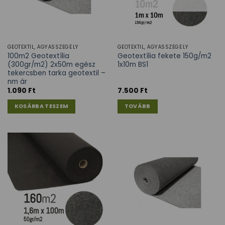
GEOTEXTIL, ÁGYÁSSZEGÉLY
GEOTEXTIL, ÁGYÁSSZEGÉLY
100m2 Geotextília
Geotextília fekete 150g/m2
(300gr/m2) 2x50m egész
1x10m BS1
tekercsben tarka geotextil –
nm ár
1.090
Ft
7.500
Ft
KOSÁRBA TESZEM
TOVÁBB