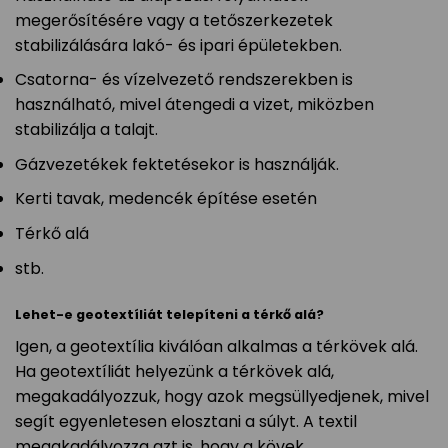
megerősítésére vagy a tetőszerkezetek
stabilizálására lakó- és ipari épületekben.
Csatorna- és vízelvezető rendszerekben is
használható, mivel átengedi a vizet, miközben
stabilizálja a talajt.
Gázvezetékek fektetésekor is használják.
Kerti tavak, medencék építése esetén
Térkő alá
stb.
Lehet-e geotextíliát telepíteni a térkő alá?
Igen, a geotextília kiválóan alkalmas a térkövek alá.
Ha geotextíliát helyezünk a térkövek alá,
megakadályozzuk, hogy azok megsüllyedjenek, mivel
segít egyenletesen elosztani a súlyt. A textil
megakadályozza azt is, hogy a kövek