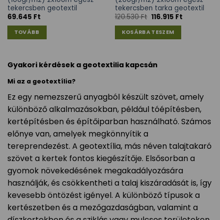
tekercsben geotextil
tekercsben tarka geotextil
69.645
Ft
120.530
Ft
116.915
Ft
TOVÁBB
KOSÁRBA TESZEM
Gyakori kérdések a geotextilia kapcsán
Mi az a geotextília?
Ez egy nemezszerű anyagból készült szövet, amely
különböző alkalmazásokban, például tóépítésben,
kertépítésben és építőiparban használható. Számos
előnye van, amelyek megkönnyítik a
tereprendezést. A geotextília, más néven talajtakaró
szövet a kertek fontos kiegészítője. Elsősorban a
gyomok növekedésének megakadályozására
használják, és csökkentheti a talaj kiszáradását is, így
kevesebb öntözést igényel. A különböző típusok a
kertészetben és a mezőgazdaságban, valamint a
díszkertekben és a sziklás vagy mulcsos területeken