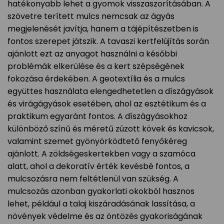
hatékonyabb lehet a gyomok visszaszorításában. A
szövetre terített mulcs nemcsak az ágyás
megjelenését javítja, hanem a tájépítészetben is
fontos szerepet játszik. A tavaszi kertfelújítás során
ajánlott ezt az anyagot használni a későbbi
problémák elkerülése és a kert szépségének
fokozása érdekében. A geotextília és a mulcs
együttes használata elengedhetetlen a díszágyások
és virágágyások esetében, ahol az esztétikum és a
praktikum egyaránt fontos. A díszágyásokhoz
különböző színű és méretű zúzott kövek és kavicsok,
valamint szemet gyönyörködtető fenyőkéreg
ajánlott. A zöldségeskertekben vagy a szamóca
alatt, ahol a dekoratív érték kevésbé fontos, a
mulcsozásra nem feltétlenül van szükség. A
mulcsozás azonban gyakorlati okokból hasznos
lehet, például a talaj kiszáradásának lassítása, a
növények védelme és az öntözés gyakoriságának