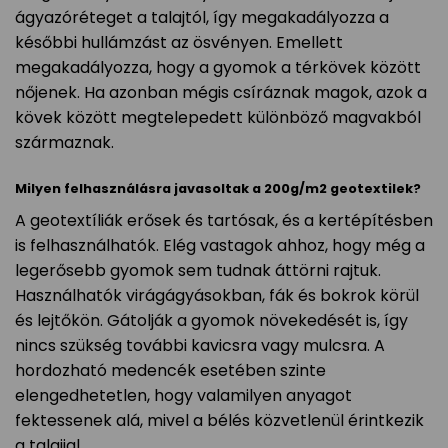
ágyazóréteget a talajtól, így megakadályozza a
későbbi hullámzást az ösvényen. Emellett
megakadályozza, hogy a gyomok a térkövek között
nőjenek. Ha azonban mégis csíráznak magok, azok a
kövek között megtelepedett különböző magvakból
származnak.
Milyen felhasználásra javasoltak a 200g/m2 geotextilek?
A geotextíliák erősek és tartósak, és a kertépítésben
is felhasználhatók. Elég vastagok ahhoz, hogy még a
legerősebb gyomok sem tudnak áttörni rajtuk.
Használhatók virágágyásokban, fák és bokrok körül
és lejtőkön. Gátolják a gyomok növekedését is, így
nincs szükség további kavicsra vagy mulcsra. A
hordozható medencék esetében szinte
elengedhetetlen, hogy valamilyen anyagot
fektessenek alá, mivel a bélés közvetlenül érintkezik
a talajjal.