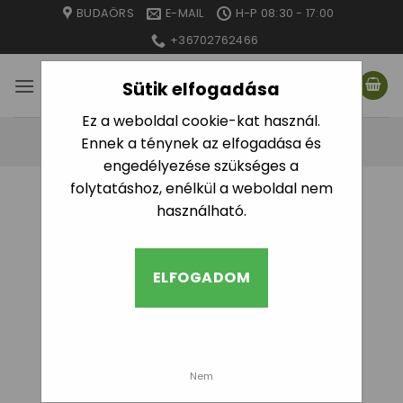
Skip
BUDAÖRS
E-MAIL
H-P 08:30 - 17:00
to
+36702762466
content
Sütik elfogadása
Ez a weboldal cookie-kat használ.
Ennek a ténynek az elfogadása és
engedélyezése szükséges a
folytatáshoz, enélkül a weboldal nem
KEZDŐLAP
/
GEOTEXTIL, ÁGYÁSSZEGÉLY
/
használható.
GEOTEXTILEK
SZŰRÉS
ELFOGADOM
Geotextil termékek, árak,
Nem
rendelés