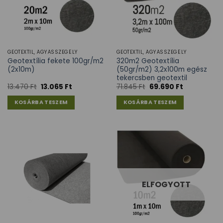
GEOTEXTIL, ÁGYÁSSZEGÉLY
GEOTEXTIL, ÁGYÁSSZEGÉLY
Geotextília fekete 100gr/m2
320m2 Geotextília
(2x10m)
(50gr/m2) 3,2x100m egész
tekercsben geotextil
13.470
Ft
13.065
Ft
71.845
Ft
69.690
Ft
KOSÁRBA TESZEM
KOSÁRBA TESZEM
ELFOGYOTT