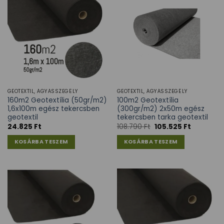
GEOTEXTIL, ÁGYÁSSZEGÉLY
GEOTEXTIL, ÁGYÁSSZEGÉLY
160m2 Geotextília (50gr/m2)
100m2 Geotextília
1,6x100m egész tekercsben
(300gr/m2) 2x50m egész
geotextil
tekercsben tarka geotextil
24.825
Ft
108.790
Ft
105.525
Ft
KOSÁRBA TESZEM
KOSÁRBA TESZEM