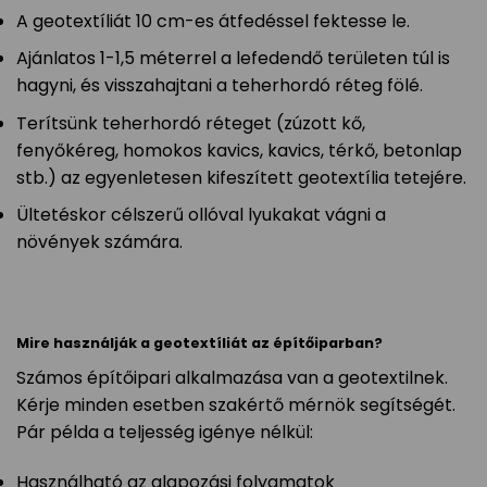
A geotextíliát 10 cm-es átfedéssel fektesse le.
Ajánlatos 1-1,5 méterrel a lefedendő területen túl is
hagyni, és visszahajtani a teherhordó réteg fölé.
Terítsünk teherhordó réteget (zúzott kő,
fenyőkéreg, homokos kavics, kavics, térkő, betonlap
stb.) az egyenletesen kifeszített geotextília tetejére.
Ültetéskor célszerű ollóval lyukakat vágni a
növények számára.
Mire használják a geotextíliát az építőiparban?
Számos építőipari alkalmazása van a geotextilnek.
Kérje minden esetben szakértő mérnök segítségét.
Pár példa a teljesség igénye nélkül:
Használható az alapozási folyamatok