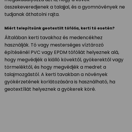
összekeveredjenek a talajjal, és a gyomnövények ne
tudjanak áthatolni rajta.
Miért telepítsünk geotextilt tófólia, kerti tó esetén?
Általában kerti tavakhoz és medencékhez
használják. Tó vagy mesterséges víztározó
építésénél PVC vagy EPDM tófóliát helyeznek alá,
hogy megvédjék a kiálló kövektől, gyökerektől vagy
törmeléktől, és hogy megvédjék a medret a
talajmozgástól. A kerti tavakban a növények
gyökérzetének korlátozására is használható, ha
geotextíliát helyeznek a gyökerek köré.