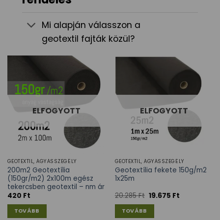
Mi alapján válasszon a
geotextil fajták közül?
ELFOGYOTT
ELFOGYOTT
GEOTEXTIL, ÁGYÁSSZEGÉLY
GEOTEXTIL, ÁGYÁSSZEGÉLY
200m2 Geotextília
Geotextília fekete 150g/m2
(150gr/m2) 2x100m egész
1x25m
tekercsben geotextil – nm ár
420
Ft
20.285
Ft
19.675
Ft
TOVÁBB
TOVÁBB