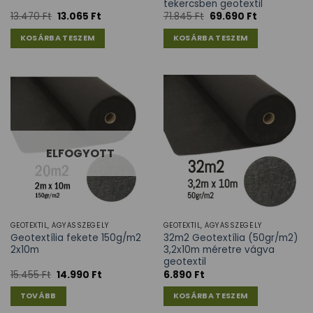
tekercsben geotextil
13.470
Ft
13.065
Ft
71.845
Ft
69.690
Ft
KOSÁRBA TESZEM
KOSÁRBA TESZEM
ELFOGYOTT
GEOTEXTIL, ÁGYÁSSZEGÉLY
GEOTEXTIL, ÁGYÁSSZEGÉLY
Geotextília fekete 150g/m2
32m2 Geotextília (50gr/m2)
2x10m
3,2x10m méretre vágva
geotextil
15.455
Ft
14.990
Ft
6.890
Ft
TOVÁBB
KOSÁRBA TESZEM