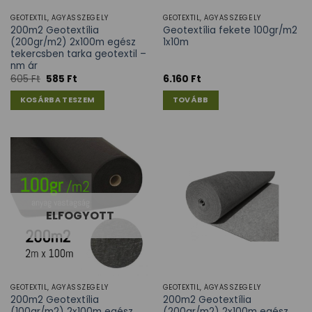
GEOTEXTIL, ÁGYÁSSZEGÉLY
GEOTEXTIL, ÁGYÁSSZEGÉLY
200m2 Geotextília
Geotextília fekete 100gr/m2
(200gr/m2) 2x100m egész
1x10m
tekercsben tarka geotextil –
nm ár
605
Ft
585
Ft
6.160
Ft
KOSÁRBA TESZEM
TOVÁBB
ELFOGYOTT
GEOTEXTIL, ÁGYÁSSZEGÉLY
GEOTEXTIL, ÁGYÁSSZEGÉLY
200m2 Geotextília
200m2 Geotextília
(100gr/m2) 2x100m egész
(200gr/m2) 2x100m egész