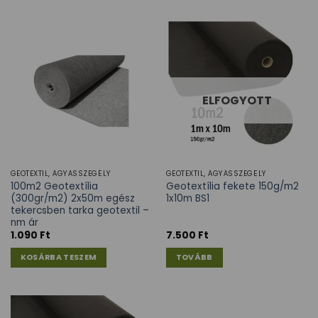
ELFOGYOTT
GEOTEXTIL, ÁGYÁSSZEGÉLY
GEOTEXTIL, ÁGYÁSSZEGÉLY
100m2 Geotextília
Geotextília fekete 150g/m2
(300gr/m2) 2x50m egész
1x10m BS1
tekercsben tarka geotextil –
nm ár
1.090
Ft
7.500
Ft
KOSÁRBA TESZEM
TOVÁBB