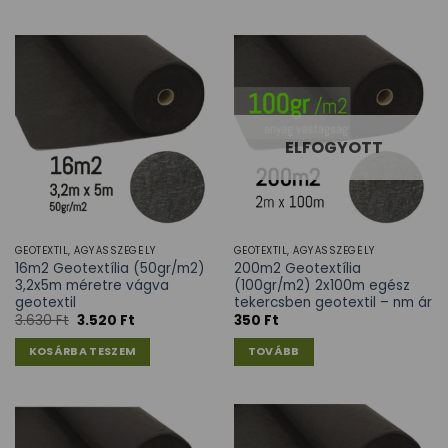
ELFOGYOTT
GEOTEXTIL, ÁGYÁSSZEGÉLY
GEOTEXTIL, ÁGYÁSSZEGÉLY
16m2 Geotextília (50gr/m2)
200m2 Geotextília
3,2x5m méretre vágva
(100gr/m2) 2x100m egész
geotextil
tekercsben geotextil – nm ár
3.630
Ft
3.520
Ft
350
Ft
KOSÁRBA TESZEM
TOVÁBB