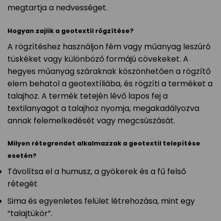
megtartja a nedvességet.
Hogyan zajlik a geotextil rögzítése?
A rögzítéshez használjon fém vagy műanyag leszúró
tüskéket vagy különböző formájú cövekeket. A
hegyes műanyag száraknak köszönhetően a rögzítő
elem behatol a geotextíliába, és rögzíti a terméket a
talajhoz. A termék tetején lévő lapos fej a
textilanyagot a talajhoz nyomja, megakadályozva
annak felemelkedését vagy megcsúszását.
Milyen rétegrendet alkalmazzak a geotextil telepítése
esetén?
Távolítsa el a humusz, a gyökerek és a fű felső
rétegét
Sima és egyenletes felület létrehozása, mint egy
“talajtükör”.