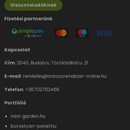
Viszonteladóknak
Fizetési partnerünk
Kapcsolat
Cím
:
2040, Budaörs, Törökbálinti u. 21.
E-mail
:
rendeles@ontozorendszer-online.hu
Telefon
:
+36702762466
Portfólió
mini-garden.hu
borostyan-panel.hu