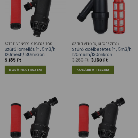
SZERELVÉNYEK, KIEGÉSZÍTŐK
SZERELVÉNYEK, KIEGÉSZÍTŐK
Szűrő lamellás 1″ , 5m3/h
Szűrő acélbetétes 1″ , 5m3/h
120mesh/130mikron
120mesh/130mikron
5.185
Ft
3.260
Ft
3.160
Ft
KOSÁRBA TESZEM
KOSÁRBA TESZEM