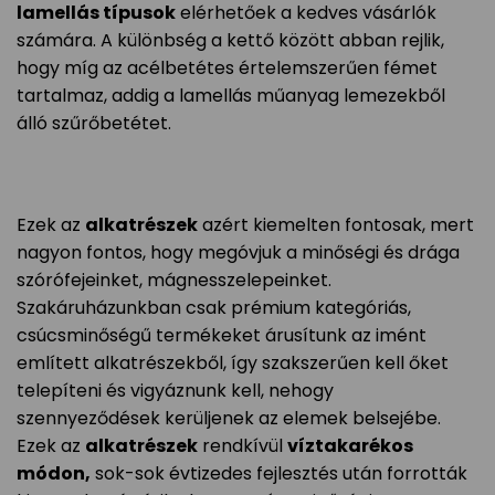
lamellás típusok
elérhetőek a kedves vásárlók
számára. A különbség a kettő között abban rejlik,
hogy míg az acélbetétes értelemszerűen fémet
tartalmaz, addig a lamellás műanyag lemezekből
álló szűrőbetétet.
Ezek az
alkatrészek
azért kiemelten fontosak, mert
nagyon fontos, hogy megóvjuk a minőségi és drága
szórófejeinket, mágnesszelepeinket.
Szakáruházunkban csak prémium kategóriás,
csúcsminőségű termékeket árusítunk az imént
említett alkatrészekből, így szakszerűen kell őket
telepíteni és vigyáznunk kell, nehogy
szennyeződések kerüljenek az elemek belsejébe.
Ezek az
alkatrészek
rendkívül
víztakarékos
módon,
sok-sok évtizedes fejlesztés után forrották