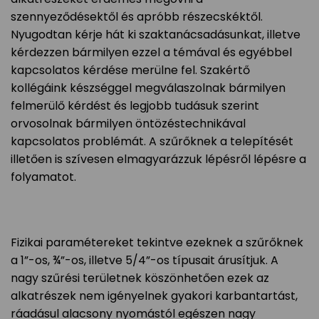
szennyeződésektől és apróbb részecskéktől.
Nyugodtan kérje hát ki szaktanácsadásunkat, illetve
kérdezzen bármilyen ezzel a témával és egyébbel
kapcsolatos kérdése merülne fel. Szakértő
kollégáink készséggel megválaszolnak bármilyen
felmerülő kérdést és legjobb tudásuk szerint
orvosolnak bármilyen öntözéstechnikával
kapcsolatos problémát. A szűrőknek a telepítését
illetően is szívesen elmagyarázzuk lépésről lépésre a
folyamatot.
Fizikai paramétereket tekintve ezeknek a szűrőknek
a 1”-os, ¾”-os, illetve 5/4”-os típusait árusítjuk. A
nagy szűrési területnek köszönhetően ezek az
alkatrészek nem igényelnek gyakori karbantartást,
ráadásul alacsony nyomástól egészen nagy