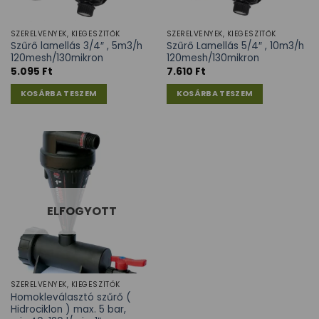
SZERELVÉNYEK, KIEGÉSZÍTŐK
SZERELVÉNYEK, KIEGÉSZÍTŐK
Szűrő lamellás 3/4″ , 5m3/h
Szűrő Lamellás 5/4″ , 10m3/h
120mesh/130mikron
120mesh/130mikron
5.095
Ft
7.610
Ft
KOSÁRBA TESZEM
KOSÁRBA TESZEM
ELFOGYOTT
SZERELVÉNYEK, KIEGÉSZÍTŐK
Homokleválasztó szűrő (
Hidrociklon ) max. 5 bar,