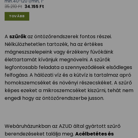
min.40-120 l/min, 1″
35.210
Ft
34.155
Ft
TOVÁBB
A
szűrők
az öntözőrendszerek fontos részei.
Nélkülözhetetlen tartozék, ha az értékes
mágneszszelepeink vagy érzékeny fúvókáink
élettartamát kívánjuk megnövelni. A szűrők
legfontosabb feladata a szennyeződések elsődleges
felfogása. A hálózati víz és a kútvíz is tartalmaz apró
homokszemcséket és növényi részecskéket. A szűrő
képes ezeket a mikroszemcséket kiszűrni, tehát nem
engedi hogy az öntözőrendszerbe jusson.
Webáruházunkban az AZUD által gyártott szűrő
berendezéseket találja meg.
Acélbetétes és