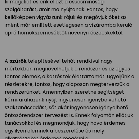
ki magukat és érik el azt a csúcsminőségi
szolgáltatást, amit ma nyújtanak. Fontos, hogy
kellőképpen vigyázzunk rájuk és megóvjuk őket az
imént már említett esetlegesen a vízáramba kerülő
apró homokszemcséktől, növényi részecskéktől.
A
szűrők
telepítésével tehát rendkívül nagy
mértékben megnövelhetjük a rendszer és az egyes
fontos elemek, alkatrészek élettartamát. Ügyeljünk a
részletekre, fontos, hogy alaposan megtervezzük a
rendszerünket. Amennyiben szeretne segítséget
kérni, áruházunk nyújt ingyenesen igénybe vehető
szaktanácsadást, sőt akár ingyenesen igényelhető
öntözőrendszer tervezést is. Ennek folyamán ellátjuk
tanácsokkal és megmondjuk, hogy hova érdemes
egy ilyen elemnek a beszerelése és mely
alkatrészeket érdemes megóvni a