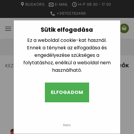
Skip
BUDAÖRS
E-MAIL
H-P 08:30 - 17:00
to
+36702762466
content
Sütik elfogadása
Ez a weboldal cookie-kat használ.
Ennek a ténynek az elfogadása és
engedélyezése szükséges a
folytatáshoz, enélkül a weboldal nem
KEZDŐLAP
/
SZERELVÉNYEK, KIEGÉSZÍTŐK
/
SZŰRŐK
használható.
SZŰRÉS
ELFOGADOM
Nem