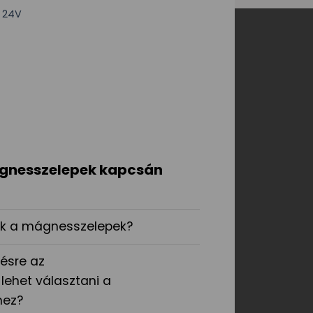
V 24V
ágnesszelepek kapcsán
k a mágnesszelepek?
ésre az
lehet választani a
hez?