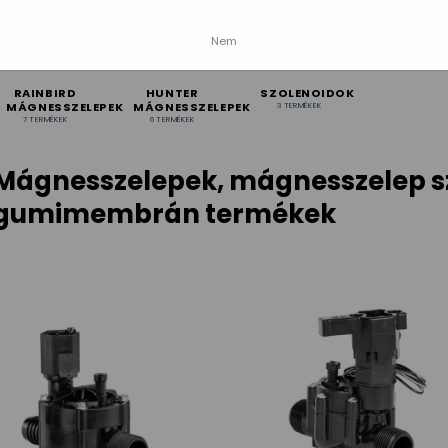
Nem
RAINBIRD
HUNTER
SZOLENOIDOK
MÁGNESSZELEPEK
MÁGNESSZELEPEK
3 TERMÉKEK
7 TERMÉKEK
6 TERMÉKEK
Mágnesszelepek, mágnesszelep sz
gumimembrán termékek