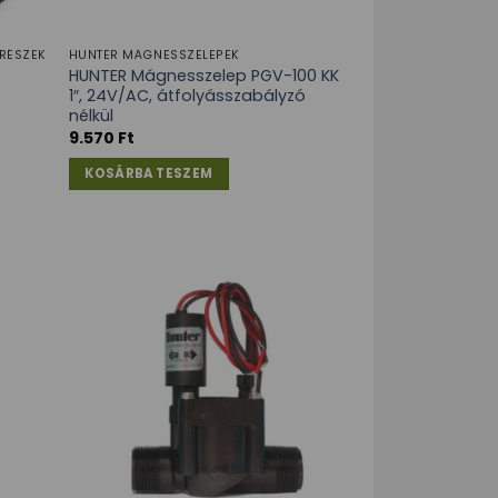
RÉSZEK
HUNTER MÁGNESSZELEPEK
HUNTER Mágnesszelep PGV-100 KK
1″, 24V/AC, átfolyásszabályzó
nélkül
9.570
Ft
KOSÁRBA TESZEM