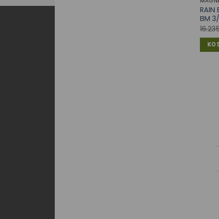
MÁGNE
RAIN 
BM 3
16.23
KO