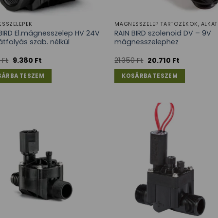
SSZELEPEK
MÁGNESSZELEP TARTOZÉKOK, ALKAT
BIRD El.mágnesszelep HV 24V
RAIN BIRD szolenoid DV – 9V
 átfolyás szab. nélkül
mágnesszelephez
0
Ft
9.380
Ft
21.350
Ft
20.710
Ft
SÁRBA TESZEM
KOSÁRBA TESZEM