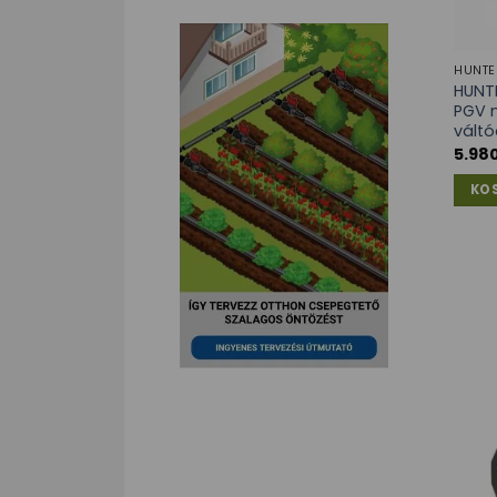
HUNTE
HUNT
PGV 
vált
5.98
KO