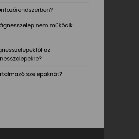
 öntözőrendszerben?
 mágnesszelep nem működik
gnesszelepektől az
gnesszelepekre?
artalmazó szelepaknát?