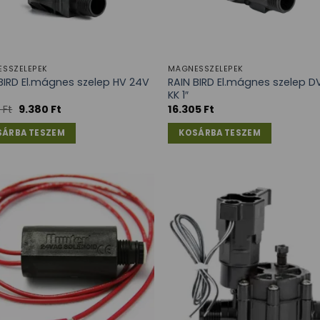
SSZELEPEK
MÁGNESSZELEPEK
BIRD El.mágnes szelep HV 24V
RAIN BIRD El.mágnes szelep D
KK 1″
0
Ft
9.380
Ft
16.305
Ft
SÁRBA TESZEM
KOSÁRBA TESZEM