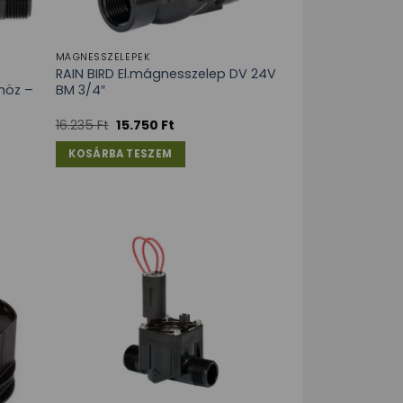
MÁGNESSZELEPEK
RAIN BIRD El.mágnesszelep DV 24V
höz –
BM 3/4″
16.235
Ft
15.750
Ft
KOSÁRBA TESZEM