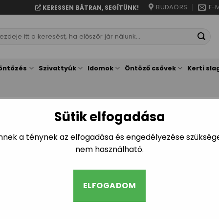
BUDAÖRS
E-M
KERESSEN BÁTRAN, SEGÍTÜNK!
resés
vetkezőre:
öntözés
Szivattyúk
Idomok
Öntöző csövek
Kerti sla
Sütik elfogadása
ELEPEK
1–12 termék, összesen 1
Ennek a ténynek az elfogadása és engedélyezése szükséges
nem használható.
Mágnesszelep, Hunter és Rain 
és tartozékaik
ELFOGADOM