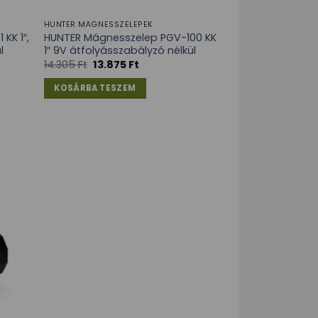
HUNTER MÁGNESSZELEPEK
KK 1″,
HUNTER Mágnesszelep PGV-100 KK
l
1″ 9V átfolyásszabályzó nélkül
14.305
Ft
13.875
Ft
KOSÁRBA TESZEM