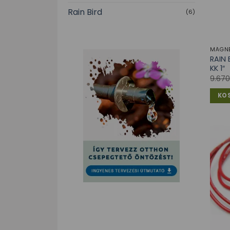
Rain Bird
(6)
MÁGNE
RAIN 
KK 1″
9.67
KO