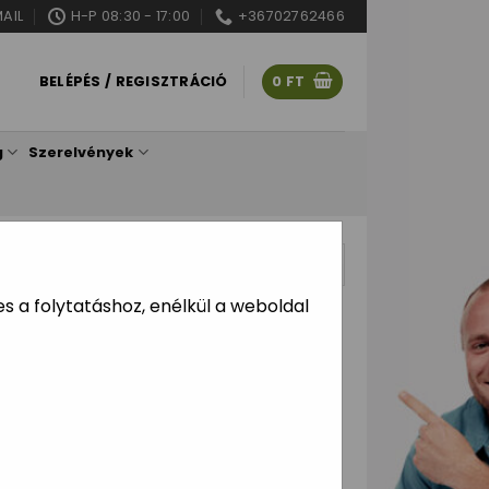
AIL
H-P 08:30 - 17:00
+36702762466
BELÉPÉS / REGISZTRÁCIÓ
0
FT
g
Szerelvények
4 db
 a folytatáshoz, enélkül a weboldal
Bird mágnesszelepek