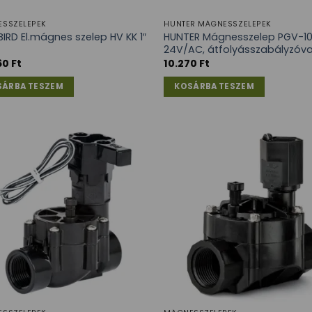
SSZELEPEK
HUNTER MÁGNESSZELEPEK
BIRD El.mágnes szelep HV KK 1″
HUNTER Mágnesszelep PGV-101 
24V/AC, átfolyásszabályzóva
60
Ft
10.270
Ft
SÁRBA TESZEM
KOSÁRBA TESZEM