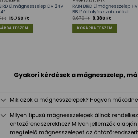
SSZELEPEK
MÁGNESSZELEPEK
BIRD El.mágnesszelep DV 24V
RAIN BIRD El.mágnesszelep H
/4″
BB 1″ átfolyás szab. nélkül
5
Ft
15.750
Ft
9.670
Ft
9.380
Ft
SÁRBA TESZEM
KOSÁRBA TESZEM
Gyakori kérdések a mágnesszelep, m
Mik azok a mágnesszelepek? Hogyan működne
Milyen típusú mágnesszelepek állnak rendelkez
öntözőrendszerekhez? Milyen jellemzők alapján 
megfelelő mágnesszelepet az öntözőrendszer