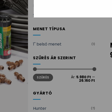
RainBird mágnesszelepek
(7)
Szolenoidok
(3)
MENET TÍPUSA
1" belső menet
(1)
SZŰRÉS ÁR SZERINT
Min
Max
Ár:
5.980 Ft
—
SZŰRÉS
ár
ár
26.160 Ft
GYÁRTÓ
Hunter
(7)