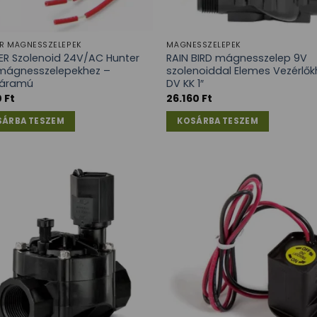
R MÁGNESSZELEPEK
MÁGNESSZELEPEK
ER Szolenoid 24V/AC Hunter
RAIN BIRD mágnesszelep 9V
mágnesszelepekhez –
szolenoiddal Elemes Vezérlők
óáramú
DV KK 1″
0
Ft
26.160
Ft
SÁRBA TESZEM
KOSÁRBA TESZEM