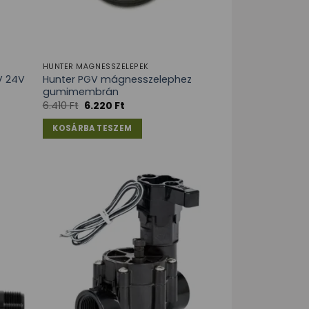
HUNTER MÁGNESSZELEPEK
V 24V
Hunter PGV mágnesszelephez
gumimembrán
6.410
Ft
6.220
Ft
KOSÁRBA TESZEM