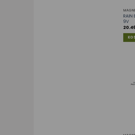
MÁGNE
RAIN 
9V
20.4
KO