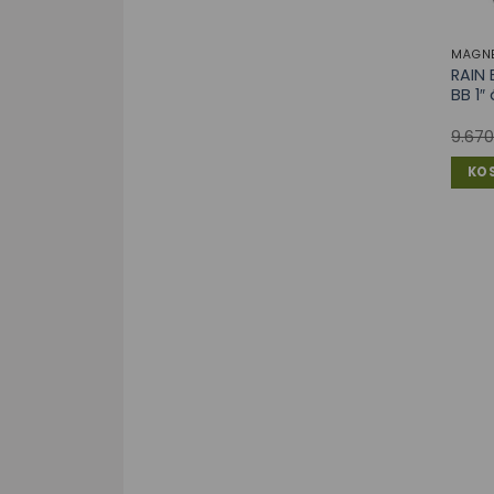
MÁGNE
RAIN 
BB 1″
9.67
KO