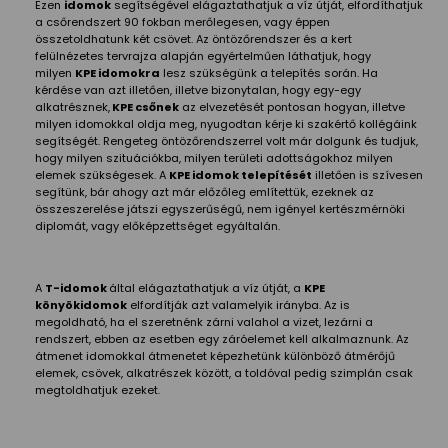
Ezen
idomok
segítségével elágaztathatjuk a víz útját, elfordíthatjuk
a csőrendszert 90 fokban merőlegesen, vagy éppen
összetoldhatunk két csövet. Az öntözőrendszer és a kert
felülnézetes tervrajza alapján egyértelműen láthatjuk, hogy
milyen
KPE idomokra
lesz szükségünk a telepítés során. Ha
kérdése van azt illetően, illetve bizonytalan, hogy egy-egy
alkatrésznek,
KPE csőnek
az elvezetését pontosan hogyan, illetve
milyen idomokkal oldja meg, nyugodtan kérje ki szakértő kollégáink
segítségét. Rengeteg öntözőrendszerrel volt már dolgunk és tudjuk,
hogy milyen szituációkba, milyen területi adottságokhoz milyen
elemek szükségesek. A
KPE idomok telepítését
illetően is szívesen
segítünk, bár ahogy azt már előzőleg említettük, ezeknek az
összeszerelése játszi egyszerűségű, nem igényel kertészmérnöki
diplomát, vagy előképzettséget egyáltalán.
A
T-idomok
által elágaztathatjuk a víz útját, a
KPE
könyökidomok
elfordítják azt valamelyik irányba. Az is
megoldható, ha el szeretnénk zárni valahol a vizet, lezárni a
rendszert, ebben az esetben egy záróelemet kell alkalmaznunk. Az
átmenet idomokkal átmenetet képezhetünk különböző átmérőjű
elemek, csövek, alkatrészek között, a toldóval pedig szimplán csak
megtoldhatjuk ezeket.