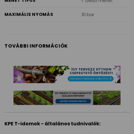
MENET TÍPUS
1" belső menet
MAXIMÁLIS NYOMÁS
10 bar
TOVÁBBI INFORMÁCIÓK
KPE T-idomok - általános tudnivalók: