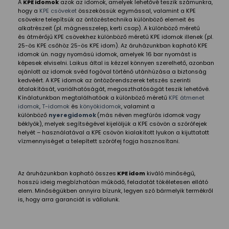
A
KPE idomok
azok az idomok, amelyek lehetővé teszik számunkra,
hogy a
KPE csöveket
összekössük egymással, valamint a KPE
csövekre telepítsük az öntözéstechnika különböző elemeit és
alkatrészeit (pl. mágnesszelep, kerti csap). A különböző méretű
és átmérőjű KPE csövekhez különböző méretű KPE idomok illenek (pl.
25-ös KPE csőhöz 25-ös KPE idom). Az áruházunkban kapható KPE
idomok ún. nagy nyomású idomok, amelyek 16 bar nyomást is
képesek elviselni. Laikus által is kézzel könnyen szerelhető, azonban
ajánlott az idomok svéd fogóval történő utánhúzása a biztonság
kedvéért. A KPE idomok az öntözőrendszerek tetszés szerinti
átalakítását, variálhatóságát, megoszthatóságát teszik lehetővé.
Kínálatunkban megtalálhatóak a különböző méretű
KPE átmenet
idomok
,
T-idomok
és
könyökidomok
, valamint a
különböző
nyeregidomok
(más néven megfúrós idomok vagy
béklyók), melyek segítségével kijelöljük a KPE csövön a szórófejek
helyét – használatával a KPE csövön kialakított lyukon a kijuttatott
vízmennyiséget a telepített szórófej fogja hasznosítani.
Az áruházunkban kapható összes
KPE idom
kiváló minőségű,
hosszú ideig megbízhatóan működő, feladatát tökéletesen ellátó
elem. Minőségükben annyira bízunk, legyen szó bármelyik termékről
is, hogy arra garanciát is vállalunk.