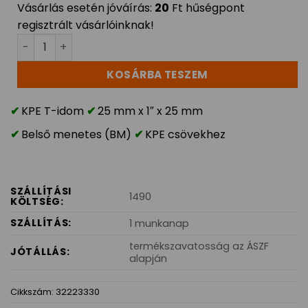
Vásárlás esetén jóváírás:
20
Ft hűségpont
regisztrált vásárlóinknak!
KPE T-idom BM 25mm x 1" mennyiség
KOSÁRBA TESZEM
KPE T-idom
25 mm x 1″ x 25 mm
Belső menetes (BM)
KPE csövekhez
SZÁLLÍTÁSI
1490
KÖLTSÉG:
SZÁLLÍTÁS:
1 munkanap
termékszavatosság az ÁSZF
JÓTÁLLÁS:
alapján
Cikkszám:
32223330