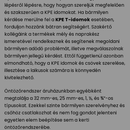
lépésről lépésre, hogy hogyan szereljük megfelelően
és szakszerűen a KPE idomokat. Ha bármilyen
kérdése merülne fel a
KPE T-idomok
esetében,
forduljon hozzánk bátran segítségért. Szakértő
kollégáink a termékek mély és naprakész
ismeretével rendelkeznek és segítenek megoldani
bármilyen adódó problémát, illetve megválaszolnak
bármilyen jellegű kérdést. Ettől függetlenül azonban
elmondható, hogy a KPE idomok és csövek szerelése,
illesztése a laikusok számára is könnyedén
kivitelezhető.
Öntözőrendszer áruházunkban egyébként
megtalálja a 32 mm-es, 25 mm-es, 1, ½, és ¾”-os
típusokat. Ezekkel szinte bármilyen szerelvényhez és
csőhöz csatlakozhat és nem fog gondot jelenteni
egyetlen elem beépítése sem a kerti
öntözőrendszerébe.