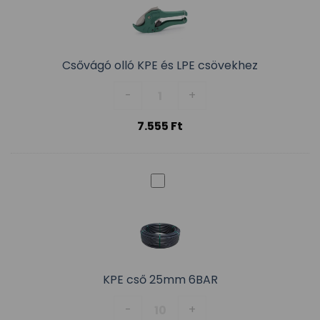
Csővágó olló KPE és LPE csövekhez
Csővágó olló KPE és LPE csövek
-
+
7.555
Ft
KPE cső 25mm 6BAR
KPE cső 25mm 6BAR mennyiség
-
+