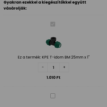
Gyakran ezekkel a kiegészítőkkel együtt
vásárolják:
Ez a termék:
KPE T-idom BM 25mm x 1"
KPE T-idom BM 25mm x 1" menny
-
+
1.010
Ft