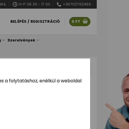
AIL
H-P 08:30 - 17:00
+36702762466
BELÉPÉS / REGISZTRÁCIÓ
0
FT
g
Szerelvények
ítve
 a folytatáshoz, enélkül a weboldal