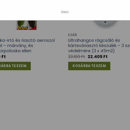
Nem
EGÉR
ka-irtó és riasztó aeroszol
Ultrahangos rágcsáló és
l – márvány, és
kártevőriasztó készülék – 3 s
rpoloska ellen
védelmére (3 x 45m2)
0
Ft
23.100
Ft
22.405
Ft
SÁRBA TESZEM
KOSÁRBA TESZEM