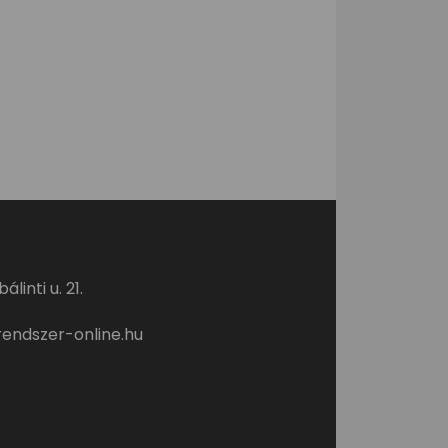
linti u. 21.
endszer-online.hu