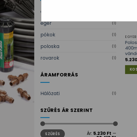
csótány
(1)
egér
(1)
pókok
(1)
EGYÉB
Polos
poloska
(1)
400m
vándo
rovarok
(1)
5.23
KO
ÁRAMFORRÁS
Hálózati
(1)
SZŰRÉS ÁR SZERINT
Min
Max
Ár:
5.230 Ft
—
SZŰRÉS
ár
ár