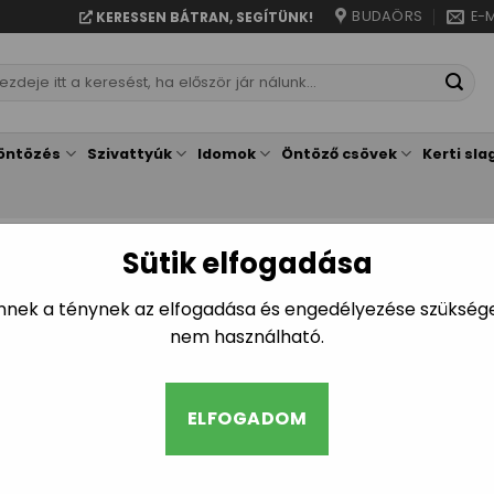
BUDAÖRS
E-M
KERESSEN BÁTRAN, SEGÍTÜNK!
resés
vetkezőre:
öntözés
Szivattyúk
Idomok
Öntöző csövek
Kerti sla
Sütik elfogadása
Mind a(z) 2 találat megjelen
Ennek a ténynek az elfogadása és engedélyezése szükséges
nem használható.
ELFOGADOM