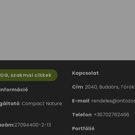
Kapcsolat
LOG, szakmai cikkek
Cím
:
2040, Budaörs, Törökbá
információ
E-mail
:
rendeles@ontozor
gáltató
: Compact Nature
Telefon
:
+36702762466
szám:
27094400-2-13
Portfólió