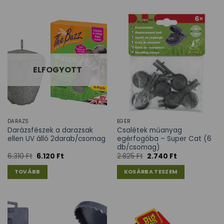
ELFOGYOTT
DARÁZS
EGÉR
Darázsfészek a darazsak
Csalétek műanyag
ellen UV álló 2darab/csomag
egérfogóba – Super Cat (6
db/csomag)
6.310
Ft
6.120
Ft
2.825
Ft
2.740
Ft
TOVÁBB
KOSÁRBA TESZEM