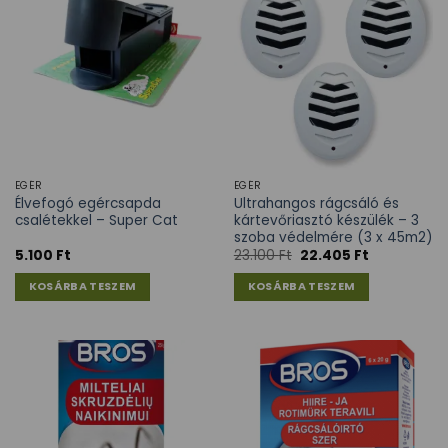
EGÉR
EGÉR
Élvefogó egércsapda
Ultrahangos rágcsáló és
csalétekkel – Super Cat
kártevőriasztó készülék – 3
szoba védelmére (3 x 45m2)
5.100
Ft
23.100
Ft
22.405
Ft
KOSÁRBA TESZEM
KOSÁRBA TESZEM