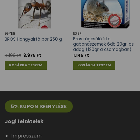
EGYÉB
EGÉR
Bros rágcsáló írtó
BROS Hangyairtó por 250 g
gabonaszemek 6db 20gr-os
adag (120gr a csomagban)
4.100
Ft
3.975
Ft
1.145
Ft
KOSÁRBA TESZEM
KOSÁRBA TESZEM
5% KUPON IGÉNYLÉSE
Jogi feltételek
Impresszum