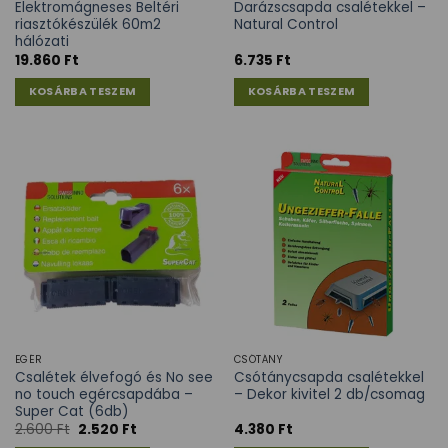
Elektromágneses Beltéri
Darázscsapda csalétekkel –
riasztókészülék 60m2
Natural Control
hálózati
19.860
Ft
6.735
Ft
KOSÁRBA TESZEM
KOSÁRBA TESZEM
EGÉR
CSÓTÁNY
Csalétek élvefogó és No see
Csótánycsapda csalétekkel
no touch egércsapdába –
– Dekor kivitel 2 db/csomag
Super Cat (6db)
2.600
Ft
2.520
Ft
4.380
Ft