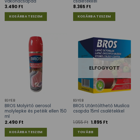
vakondcsapda
csalétekkel
3.490
Ft
8.365
Ft
KOSÁRBA TESZEM
KOSÁRBA TESZEM
ELFOGYOTT
EGYÉB
EGYÉB
BROS Molyirtó aerosol
BROS Utántölthető Muslica
molylepke és petéik ellen 150
csapda 15ml csalétekkel
ml
2.490
Ft
1.955
Ft
1.895
Ft
KOSÁRBA TESZEM
TOVÁBB