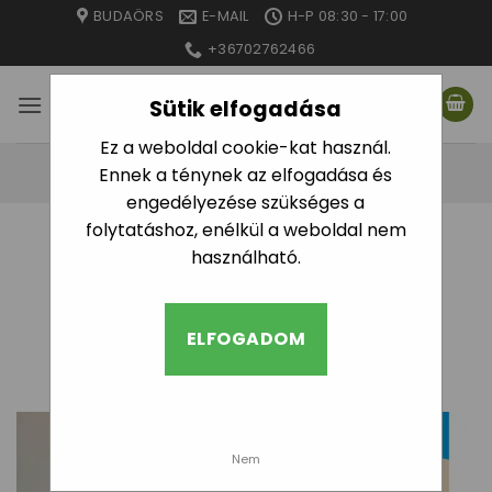
Skip
BUDAÖRS
E-MAIL
H-P 08:30 - 17:00
to
+36702762466
content
Sütik elfogadása
Ez a weboldal cookie-kat használ.
Ennek a ténynek az elfogadása és
engedélyezése szükséges a
folytatáshoz, enélkül a weboldal nem
KEZDŐLAP
/
EGYÉB
/
KÁRTEVŐ RIASZTÓK
használható.
SZŰRÉS
ELFOGADOM
Nem