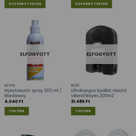
KOSÁRBA TESZEM
KOSÁRBA TESZEM
ELFOGYOTT
ELFOGYOTT
EGYÉB
EGÉR
Nyestriasztó spray 200 ml /
Ultrahangos kisállat riasztó
Mardaway
villanófényes 200m2
4.040
Ft
31.485
Ft
TOVÁBB
TOVÁBB