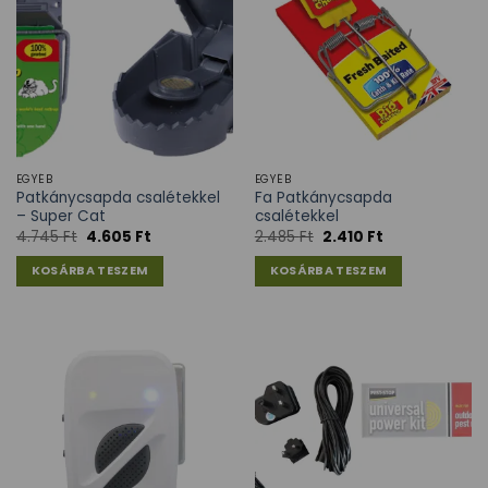
EGYÉB
EGYÉB
Patkánycsapda csalétekkel
Fa Patkánycsapda
– Super Cat
csalétekkel
4.745
Ft
4.605
Ft
2.485
Ft
2.410
Ft
KOSÁRBA TESZEM
KOSÁRBA TESZEM