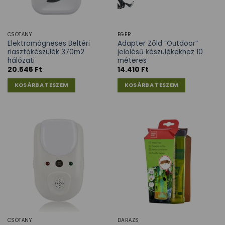
CSÓTÁNY
EGÉR
Elektromágneses Beltéri
Adapter Zöld “Outdoor”
riasztókészülék 370m2
jelölésű készülékekhez 10
hálózati
méteres
20.545
Ft
14.410
Ft
KOSÁRBA TESZEM
KOSÁRBA TESZEM
CSÓTÁNY
DARÁZS