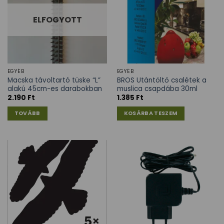
ELFOGYOTT
EGYÉB
EGYÉB
Macska távoltartó tüske “L”
BROS Utántöltő csalétek a
alakú 45cm-es darabokban
muslica csapdába 30ml
2.190
Ft
1.385
Ft
TOVÁBB
KOSÁRBA TESZEM