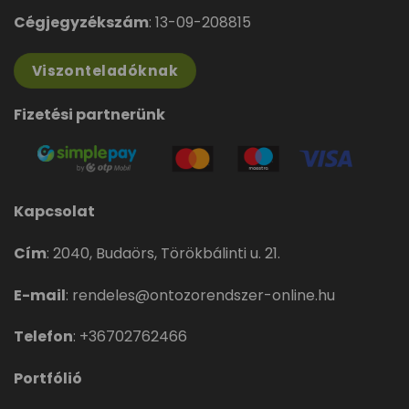
Cégjegyzékszám
: 13-09-208815
Viszonteladóknak
Fizetési partnerünk
Kapcsolat
Cím
:
2040, Budaörs, Törökbálinti u. 21.
E-mail
:
rendeles@ontozorendszer-online.hu
Telefon
:
+36702762466
Portfólió