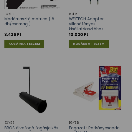
EGYÉB
EGÉR
Madárriasztó matrica ( 5
WEITECH Adapter
db/csomag )
villanófényes
kisállatriasztóhoz
3.425
Ft
10.020
Ft
KOSÁRBA TESZEM
KOSÁRBA TESZEM
EGYÉB
EGYÉB
BROS élvefogó fogásjelzős
Fogazott Patkánycsapda