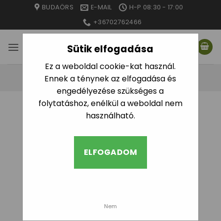
Skip
BUDAÖRS
E-MAIL
H-P 08:30 - 17:00
to
+36702762466
content
Sütik elfogadása
Ez a weboldal cookie-kat használ.
Ennek a ténynek az elfogadása és
engedélyezése szükséges a
folytatáshoz, enélkül a weboldal nem
használható.
ELFOGADOM
Kapcsolat
Keressen minket
Nem