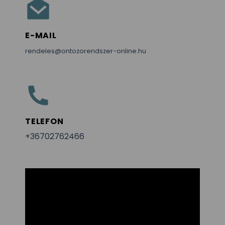
E-MAIL
rendeles@ontozorendszer-online.hu
TELEFON
+36702762466