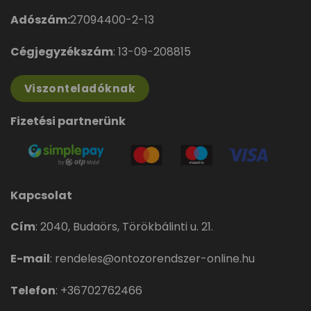
Adószám:
27094400-2-13
Cégjegyzékszám
: 13-09-208815
Viszonteladóknak
Fizetési partnerünk
Kapcsolat
Cím
:
2040, Budaörs, Törökbálinti u. 21.
E-mail
:
rendeles@ontozorendszer-online.hu
Telefon
:
+36702762466