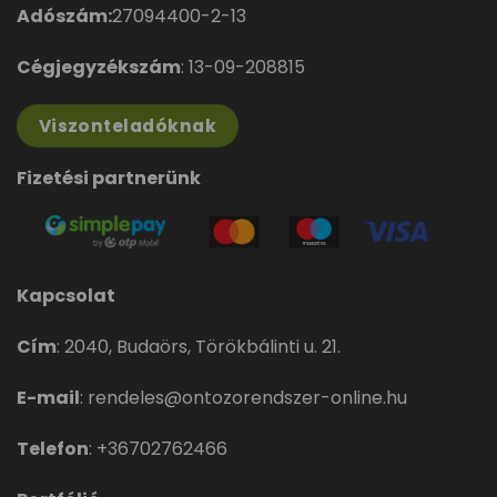
Adószám:
27094400-2-13
Cégjegyzékszám
: 13-09-208815
Viszonteladóknak
Fizetési partnerünk
Kapcsolat
Cím
:
2040, Budaörs, Törökbálinti u. 21.
E-mail
:
rendeles@ontozorendszer-online.hu
Telefon
:
+36702762466