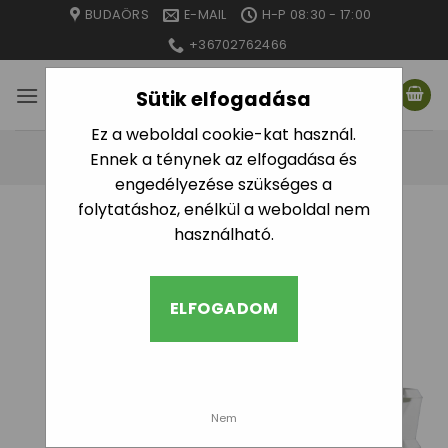
Skip
BUDAÖRS
E-MAIL
H-P 08:30 - 17:00
to
+36702762466
content
Sütik elfogadása
Ez a weboldal cookie-kat használ.
Ennek a ténynek az elfogadása és
engedélyezése szükséges a
folytatáshoz, enélkül a weboldal nem
KEZDŐLAP
/
NÖVÉNYFALAK - VERTICAL
használható.
SZŰRÉS
ELFOGADOM
Nem