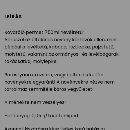
LEÍRÁS
Rovarölő permet 750ml “levéltetű”
Aeroszol az általános növény kártevők ellen, mint
például a levéltetű, kabóca, lisztlepke, pajzstetű,
molytetű, valamint az ormányos- és levélbogarak,
takácsatka, molylepke.
Borostyánra, rózsára, vagy beltéri és kültéri
növényekre egyaránt! A növényekre nézve nem
tartalmaz semmiféle káros vegyületet!
A méhekre nem veszélyes!
Hatóanyag: 0,05 g/l acetamiprid
Azonnali kiszórásra kész, teljes körű hatás az