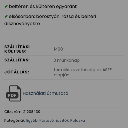
beltéren és kültéren egyaránt
elsősorban: borostyán. rózsa és beltéri
dísznövényekre
SZÁLLÍTÁSI
1490
KÖLTSÉG:
SZÁLLÍTÁS:
3 munkanap
termékszavatosság az ÁSZF
JÓTÁLLÁS:
alapján
Használati útmutató
Cikkszám:
21208430
Kategóriák:
Egyéb
,
Kártevő riasztók
,
Poloska