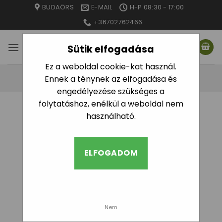
Skip
BUDAÖRS
E-MAIL
H-P 08:30 - 17:00
to
+36702762466
content
Sütik elfogadása
Ez a weboldal cookie-kat használ.
Ennek a ténynek az elfogadása és
engedélyezése szükséges a
folytatáshoz, enélkül a weboldal nem
használható.
ELFOGADOM
Nem