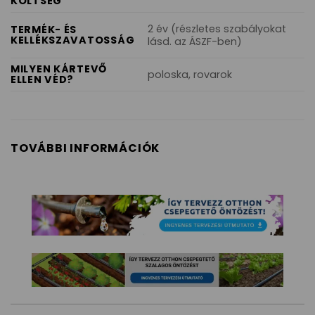
KÖLTSÉG
2 év (részletes szabályokat
TERMÉK- ÉS
KELLÉKSZAVATOSSÁG
lásd. az ÁSZF-ben)
MILYEN KÁRTEVŐ
poloska, rovarok
ELLEN VÉD?
TOVÁBBI INFORMÁCIÓK