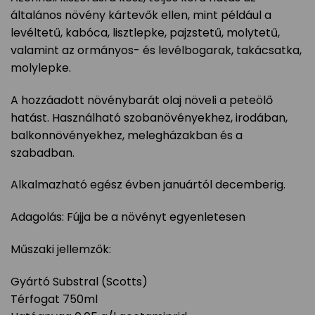
általános növény kártevők ellen, mint például a
levéltetű, kabóca, lisztlepke, pajzstetű, molytetű,
valamint az ormányos- és levélbogarak, takácsatka,
molylepke.
A hozzáadott növénybarát olaj növeli a peteölő
hatást. Használható szobanövényekhez, irodában,
balkonnövényekhez, melegházakban és a
szabadban.
Alkalmazható egész évben januártól decemberig.
Adagolás: Fújja be a növényt egyenletesen
Műszaki jellemzők:
Gyártó Substral (Scotts)
Térfogat 750ml