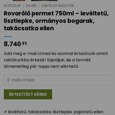
KEZDŐLAP
/
EGYÉB
/
KÁRTEVŐ RIASZTÓK
Rovarölő permet 750ml – levéltetű,
lisztlepke, ormányos bogarak,
takácsatka ellen
8.740
Ft
Add meg e-mail címed és azonnal értesítünk amint
raktárunkba érkezik! Sajnáljuk, de a termék
átmenetileg pár napja nem elérhető.
levéltetű. takácsatka. lisztlepke. pajzstetű ellen