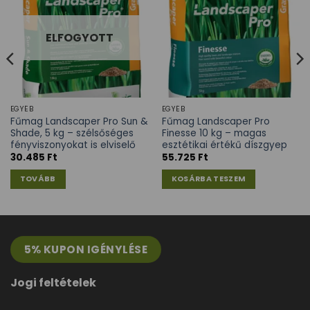
ELFOGYOTT
EGYÉB
EGYÉB
Fűmag Landscaper Pro Sun &
Fűmag Landscaper Pro
Shade, 5 kg – szélsőséges
Finesse 10 kg – magas
fényviszonyokat is elviselő
esztétikai értékű díszgyep
30.485
Ft
55.725
Ft
TOVÁBB
KOSÁRBA TESZEM
5% KUPON IGÉNYLÉSE
Jogi feltételek