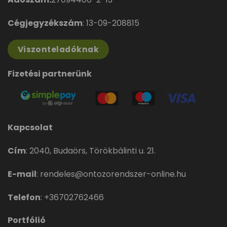
Cégjegyzékszám
: 13-09-208815
Viszonteladóknak
Fizetési partnerünk
Kapcsolat
Cím
:
2040, Budaörs, Törökbálinti u. 21.
E-mail
:
rendeles@ontozorendszer-online.hu
Telefon
:
+36702762466
Portfólió