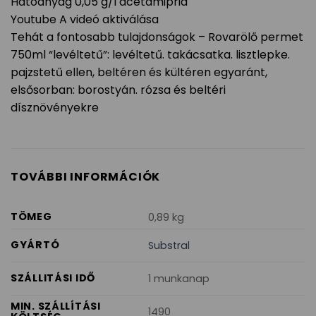
Hatóanyag 0,05 g/l acetamiprid
Youtube A videó aktiválása
Tehát a fontosabb tulajdonságok – Rovarölő permet
750ml “levéltetű”: levéltetű. takácsatka. lisztlepke.
pajzstetű ellen, beltéren és kültéren egyaránt,
elsősorban: borostyán. rózsa és beltéri
dísznövényekre
TOVÁBBI INFORMÁCIÓK
TÖMEG
0,89 kg
GYÁRTÓ
Substral
SZÁLLITÁSI IDŐ
1 munkanap
MIN. SZÁLLÍTÁSI
1490