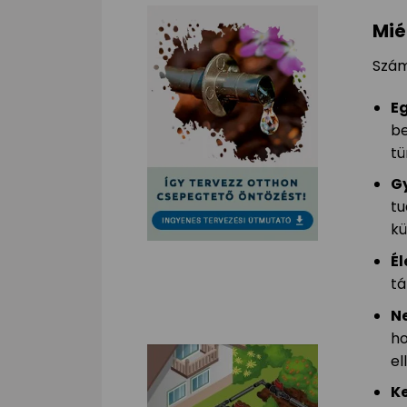
Mié
Szám
E
be
tü
G
tu
kü
É
tá
Ne
ho
el
K