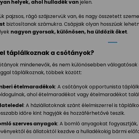
lyan helyek, ahol hulladék van
jelen.
jük pajzsos, rágó szájszervük van, és nagy összetett sze
st
biztosítanak számukra. Csápjaik olyan hosszúak lehetne
lyek
nagyon gyorsak, különösen, ha üldözik őket
.
el táplálkoznak a csótányok?
ótányok mindenevők, és nem különösebben válogatósak a
ggal táplálkoznak, többek között:
mberi ételmaradékok
: A csótányok opportunista táplá
ldogulnak, ahol ételmaradékot vagy ételmaradékot talál
lateledel
: A háziállatoknak szánt élelmiszerrel is táplál
sszabb időre kint hagyják és hozzáférhetővé teszik.
omló szerves anyagok
: A bomló anyagokat fogyasztják,
vényektől és állatoktól kezdve a hulladékokig bármi előf