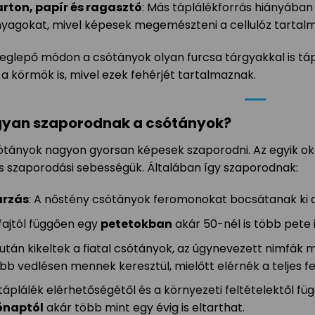
rton, papír és ragasztó
: Más táplálékforrás hiányában
yagokat, mivel képesek megemészteni a cellulóz tartalm
eglepő módon a csótányok olyan furcsa tárgyakkal is táplá
a körmök is, mivel ezek fehérjét tartalmaznak.
yan szaporodnak a csótányok?
ótányok nagyon gyorsan képesek szaporodni. Az egyik oka 
s szaporodási sebességük. Általában így szaporodnak:
árzás
: A nőstény csótányok feromonokat bocsátanak ki 
fajtól függően egy
petetokban
akár 50-nél is több pete i
után kikeltek a fiatal csótányok, az úgynevezett nimfák 
bb vedlésen mennek keresztül, mielőtt elérnék a teljes fe
táplálék elérhetőségétől és a környezeti feltételektől f
ónaptól
akár több mint egy évig is eltarthat.