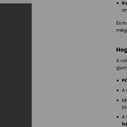
Ka
an
És m
még 
Hog
A cs
gyor
P
A 
Mi
tö
A 
h