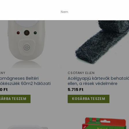
Nem
ÁNY
CSÓTÁNY ELLEN
romágneses Beltéri
Acélgyapjú kártevők behatol
tókészülék 60m2 hálózati
ellen, a rések védelmére
60
Ft
5.715
Ft
SÁRBA TESZEM
KOSÁRBA TESZEM