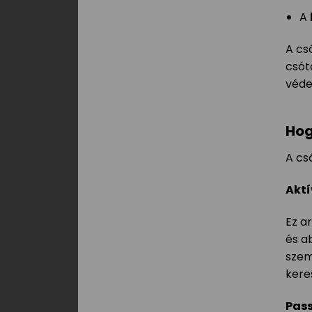
A
A cs
csót
véde
Hog
A cs
Aktí
Ez a
és a
szem
kere
Pass