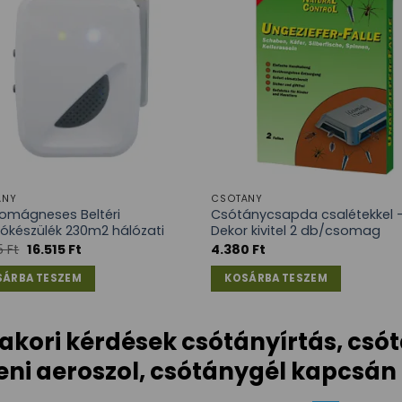
ÁNY
CSÓTÁNY
romágneses Beltéri
Csótánycsapda csalétekkel 
tókészülék 230m2 hálózati
Dekor kivitel 2 db/csomag
25
Ft
16.515
Ft
4.380
Ft
SÁRBA TESZEM
KOSÁRBA TESZEM
akori kérdések csótányírtás, cs
leni aeroszol, csótánygél kapcsán