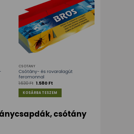
CSÓTÁNY
–
Csótány- és rovaralagút
feromonnal
1.630
Ft
1.580
Ft
KOSÁRBA TESZEM
ótánycsapdák, csótány