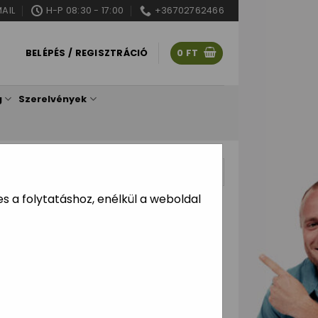
AIL
H-P 08:30 - 17:00
+36702762466
BELÉPÉS / REGISZTRÁCIÓ
0
FT
g
Szerelvények
ítve
 a folytatáshoz, enélkül a weboldal
ótánycsapdák, csótány
rek alkalmazhatók, például csapdák,
os rovarölő szerek.