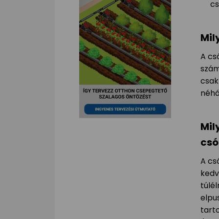
cs
Mil
A cs
szám
csak
néhá
Mil
csó
A cs
kedv
túlé
elpu
tart