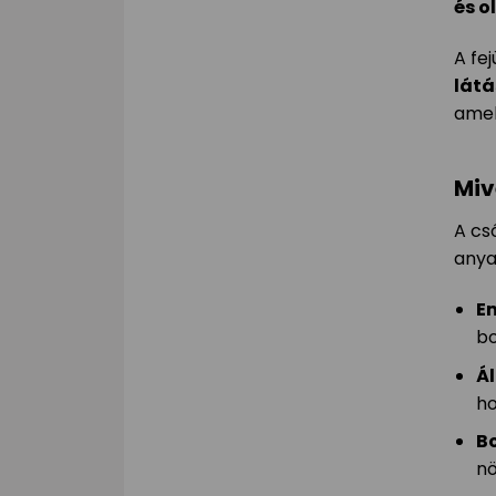
és o
A fe
látá
ame
Miv
A cs
anya
E
bo
Ál
ho
B
nö