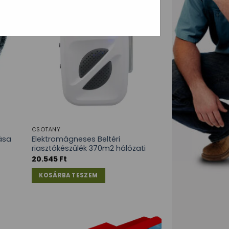
CSÓTÁNY
ása
Elektromágneses Beltéri
riasztókészülék 370m2 hálózati
20.545
Ft
KOSÁRBA TESZEM