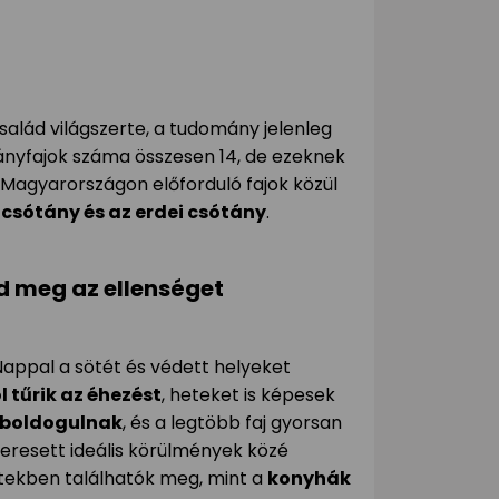
alád világszerte, a tudomány jelenleg
nyfajok száma összesen 14, de ezeknek
 Magyarországon előforduló fajok közül
csótány és az erdei csótány
.
d meg az ellenséget
 Nappal a sötét és védett helyeket
ól tűrik az éhezést
, heteket is képesek
 boldogulnak
, és a legtöbb faj gyorsan
keresett ideális körülmények közé
zetekben találhatók meg, mint a
konyhák