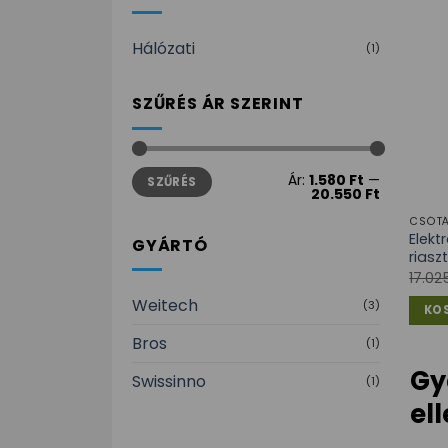
Hálózati
(1)
SZŰRÉS ÁR SZERINT
Min
Max
Ár:
1.580 Ft
—
SZŰRÉS
ár
ár
20.550 Ft
CSÓT
Elekt
GYÁRTÓ
riasz
17.0
Weitech
(3)
KO
Bros
(1)
Gy
Swissinno
(1)
el