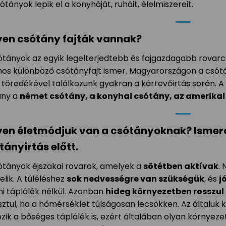
ótányok lepik el a konyháját, ruháit, élelmiszereit.
yen csótány fajták vannak?
ótányok az egyik legelterjedtebb és fajgazdagabb rovarcs
os különböző csótányfajt ismer. Magyarországon a csótá
 töredékével találkozunk gyakran a kártevőirtás során. A
ny a
német csótány, a konyhai csótány, az amerikai 
yen életmódjuk van a csótányoknak? Ismer
tányirtás előtt.
ótányok éjszakai rovarok, amelyek a
sötétben aktívak
.
elik. A túléléshez
sok nedvességre van szükségük
, és
j
lni táplálék nélkül. Azonban
hideg környezetben rosszul
sztul, ha a hőmérséklet túlságosan lecsökken. Az általuk 
ozik a bőséges táplálék is, ezért általában olyan környe