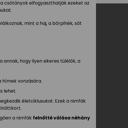
 a csótányok elfogyaszthatják ezeket az
ukat.
lkoznak, mint a haj, a bőrpihék, sőt
annak, hogy ilyen sikeres túlélők, a
a hímek vonzására.
s lehet.
megkezdik életciklusukat. Ezek a nimfák
lnőttkort.
üggően a nimfák
felnőtté válása néhány