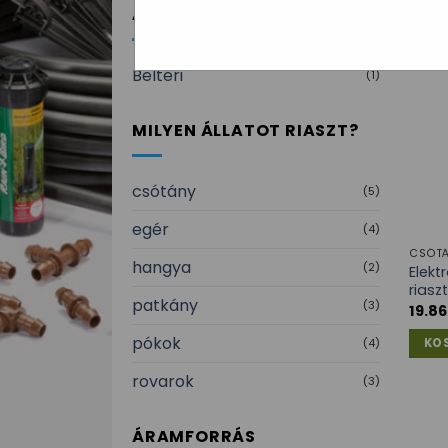
ALKALMAZÁS HELYE
Beltéri
(1)
MILYEN ÁLLATOT RIASZT?
csótány
(5)
egér
(4)
CSÓT
hangya
(2)
Elekt
riasz
patkány
(3)
19.8
pókok
(4)
KO
rovarok
(3)
ÁRAMFORRÁS