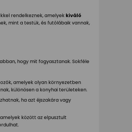
mekkel rendelkeznek, amelyek
kiváló
k, mint a testük, és futólábaik vannak,
bban, hogy mit fogyasztanak. Sokféle
lkozók, amelyek olyan környezetben
nak, különösen a konyhai területeken.
kozhatnak, ha azt éjszakára vagy
 amelyek között az elpusztult
ordulhat.