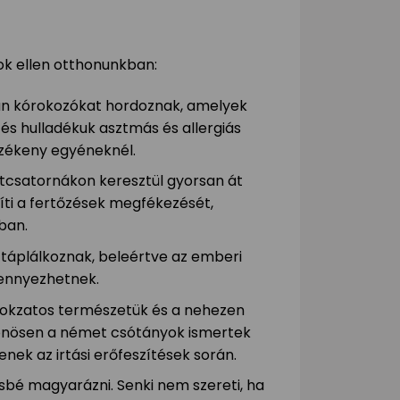
k ellen otthonunkban:
yan kórokozókat hordoznak, amelyek
s hulladékuk asztmás és allergiás
rzékeny egyéneknél.
tcsatornákon keresztül gyorsan át
íti a fertőzések megfékezését,
ban.
 táplálkoznak, beleértve az emberi
zennyezhetnek.
itokzatos természetük és a nehezen
lönösen a német csótányok ismertek
enek az irtási erőfeszítések során.
vésbé magyarázni. Senki nem szereti, ha