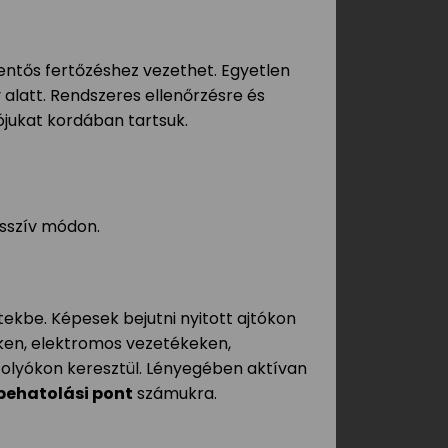
entős fertőzéshez vezethet. Egyetlen
 alatt. Rendszeres ellenőrzésre és
jukat kordában tartsuk.
asszív módon.
tekbe. Képesek bejutni nyitott ajtókon
ken, elektromos vezetékeken,
folyókon keresztül. Lényegében aktívan
behatolási pont
számukra.