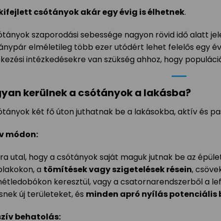
kifejlett csótányok akár egy évig is élhetnek
.
ótányok szaporodási sebessége nagyon rövid idő alatt jel
ánypár elméletileg több ezer utódért lehet felelős egy év
kezési intézkedésekre van szükség ahhoz, hogy populáció
yan kerülnek a csótányok a lakásba?
ótányok két fő úton juthatnak be a lakásokba, aktív és p
v módon:
rra utal, hogy a csótányok saját maguk jutnak be az épüle
blakokon, a
tömítések vagy szigetelések résein
, csöve
étledobókon keresztül, vagy a csatornarendszerből a le
snek új területeket, és
minden apró nyílás potenciális 
zív behatolás: