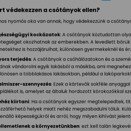
rt védekezzen a csótányok ellen?
os nyomós oka van annak, hogy védekezzünk a csótányo
gészségügyi kockázatok
: A csótányok köztudottan ol
tegséget okozhatnak az emberekben. A levedlett bőrük é
netekhez is hozzájárulhat, különösen gyermekeknél és é
yors terjedés
: A csótányok a csőhálózatokon és a szemé
dnak vándorolni egyik lakásból a másikba, ami megnehez
lönösen a többlakásos lakásokban, például a lakóparkok
lelmiszer-szennyezés
: Ezek a kártevők sokféle anyaggal
plálékot is, amelyet az általuk hordozott kórokozókkal s
héz kiirtani
: Ha a csótányok egyszer megtelepedtek, t
zzáférhető helyek miatt nehéz megszabadulni tőlük. Kü
lenálló képességükről és arról, hogy milyen kihívást jelent
ellemetlenek a környezetünkben
: ezt kell talán legke