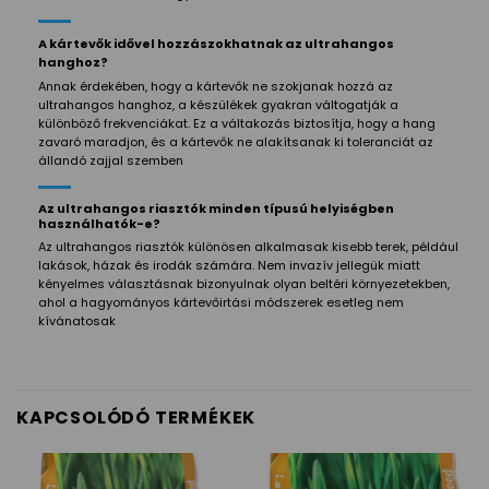
A kártevők idővel hozzászokhatnak az ultrahangos
hanghoz?
Annak érdekében, hogy a kártevők ne szokjanak hozzá az
ultrahangos hanghoz, a készülékek gyakran váltogatják a
különböző frekvenciákat. Ez a váltakozás biztosítja, hogy a hang
zavaró maradjon, és a kártevők ne alakítsanak ki toleranciát az
állandó zajjal szemben
Az ultrahangos riasztók minden típusú helyiségben
használhatók-e?
Az ultrahangos riasztók különösen alkalmasak kisebb terek, például
lakások, házak és irodák számára. Nem invazív jellegük miatt
kényelmes választásnak bizonyulnak olyan beltéri környezetekben,
ahol a hagyományos kártevőirtási módszerek esetleg nem
kívánatosak
KAPCSOLÓDÓ TERMÉKEK