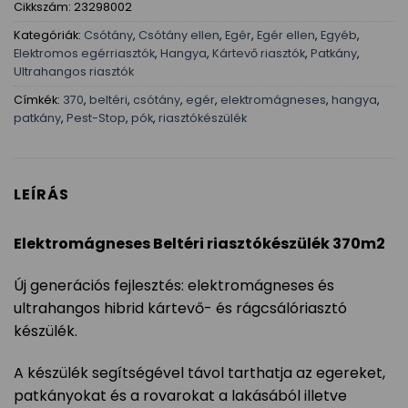
Cikkszám:
23298002
Kategóriák:
Csótány
,
Csótány ellen
,
Egér
,
Egér ellen
,
Egyéb
,
Elektromos egérriasztók
,
Hangya
,
Kártevő riasztók
,
Patkány
,
Ultrahangos riasztók
Címkék:
370
,
beltéri
,
csótány
,
egér
,
elektromágneses
,
hangya
,
patkány
,
Pest-Stop
,
pók
,
riasztókészülék
LEÍRÁS
Elektromágneses Beltéri riasztókészülék 370m2
Új generációs fejlesztés: elektromágneses és
ultrahangos hibrid kártevő- és rágcsálóriasztó
készülék.
A készülék segítségével távol tarthatja az egereket,
patkányokat és a rovarokat a lakásából illetve