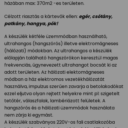
házában max: 370m2 -es területen.
Célzott riasztás a kártevők ellen:
egér, csótány,
patkány, hangya, pók!
A készülék kétféle üzemmódban használható,
ultrahangos (hangszórós) illetve elektromágneses
(hálózati) módokban. Az ultrahangos a készülék
előlapján található hangszórókon keresztül magas
frekvenciás, úgynevezett ultrahangot bocsát ki az
adott területen. Az hálózati elektomágneses
módban a ház elektromos vezetékhálózatát
használva, impulzus szerűen zavarja a betolakodókat
ezzel eljutva olyan rejtett helyekre mint pl: szigetelt
tetőtér, válaszfalak, lambériázott felületek. A
hangszórós és a hálózati üzemmódok használata
nem zárja ki egymást.
A készülék szabványos 220V-os fali csatlakozóba