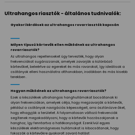
Ultrahangos riasztók - általános tudnivalók:
Gyakori kérdések az ultrahangos rovarriasztók kapcsán
Milyen típusú kártevők ellen működnek az ultrahangos
rovarriasztók?
Az ultrahangos repellenseket úgy tervezték, hogy olyan
frekvenciákat sugározzanak, amelyek zavarják a különböző
kártevőket, beleértve az egereket és más rovarokat, így ideálisak a
csótányok elleni használatra otthonokban, irodákban és más kisebb
terekben .
Hogyan működnek az ultrahangos rovarriasztók?
Ezek a készülékek ultrahangos hanghullámokat bocsátanak ki
olyan frekvenciákon, amelyek célja, hogy megzavarják a kártevők,
például a csótányok navigációs képességeit, arra ösztönözve őket,
hogy elhagyják a területet. A folyamatosan változó frekvenciák
segítenek megakadályozni, hogy a kártevők hozzászokjanak a
hanghoz, így fenntartva a hatékonyságot. Ezenkívül egyes
készülékek elektromágneses hullámokat is kibocsátanak, hogy
fokozzák a kártevőkre gyakorolt zavaró hatást