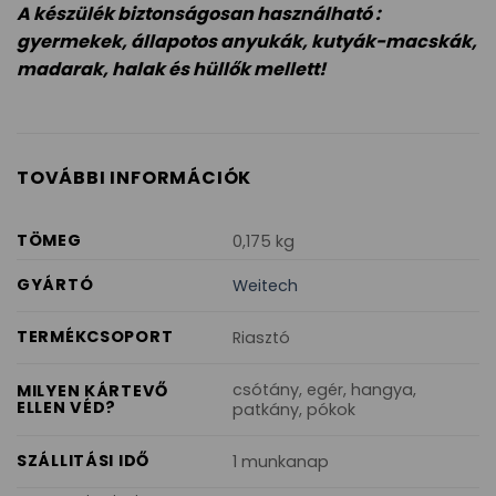
A készülék biztonságosan használható :
gyermekek, állapotos anyukák, kutyák-macskák,
madarak, halak és hüllők mellett!
TOVÁBBI INFORMÁCIÓK
TÖMEG
0,175 kg
GYÁRTÓ
Weitech
TERMÉKCSOPORT
Riasztó
csótány, egér, hangya,
MILYEN KÁRTEVŐ
ELLEN VÉD?
patkány, pókok
SZÁLLITÁSI IDŐ
1 munkanap