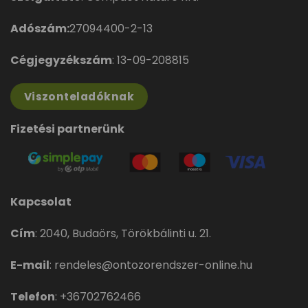
Adószám:
27094400-2-13
Cégjegyzékszám
: 13-09-208815
Viszonteladóknak
Fizetési partnerünk
Kapcsolat
Cím
:
2040, Budaörs, Törökbálinti u. 21.
E-mail
:
rendeles@ontozorendszer-online.hu
Telefon
:
+36702762466