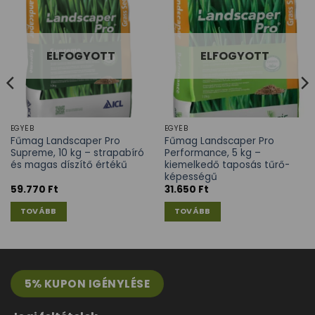
ELFOGYOTT
ELFOGYOTT
EGYÉB
EGYÉB
Fűmag Landscaper Pro
Fűmag Landscaper Pro
Supreme, 10 kg – strapabíró
Performance, 5 kg –
és magas díszítő értékű
kiemelkedő taposás tűrő-
képességű
59.770
Ft
31.650
Ft
TOVÁBB
TOVÁBB
5% KUPON IGÉNYLÉSE