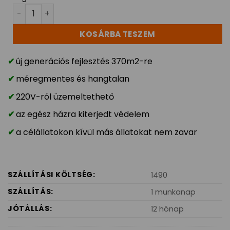
Elektromágneses Beltéri riasztókészülék 370m2 hálóz
KOSÁRBA TESZEM
új generációs fejlesztés 370m2-re
méregmentes és hangtalan
220V-ról üzemeltethető
az egész házra kiterjedt védelem
a célállatokon kívül más állatokat nem zavar
SZÁLLÍTÁSI KÖLTSÉG:
1490
SZÁLLÍTÁS:
1 munkanap
JÓTÁLLÁS:
12 hónap