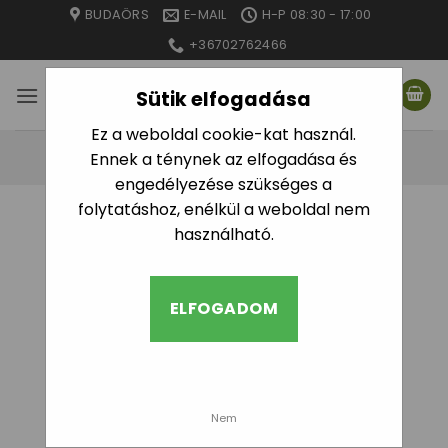
Skip
BUDAÖRS
E-MAIL
H-P 08:30 - 17:00
to
+36702762466
content
Sütik elfogadása
Ez a weboldal cookie-kat használ.
Ennek a ténynek az elfogadása és
engedélyezése szükséges a
folytatáshoz, enélkül a weboldal nem
használható.
ELFOGADOM
Nem