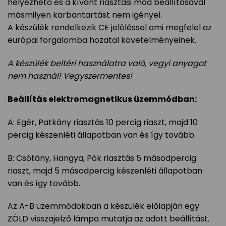
helyezhető és a kívánt riasztási mód beállításával
másmilyen karbantartást nem igényel.
A készülék rendelkezik CE jelöléssel ami megfelel az
európai forgalomba hozatal követelményeinek.
A készülék beltéri használatra való, vegyi anyagot
nem használ! Vegyszermentes!
Beállítás elektromagnetikus üzemmódban:
A: Egér, Patkány riasztás 10 percig riaszt, majd 10
percig készenléti állapotban van és így tovább.
B: Csótány, Hangya, Pók riasztás 5 másodpercig
riaszt, majd 5 másodpercig készenléti állapotban
van és így tovább.
Az A-B üzemmódokban a készülék előlapján egy
ZÖLD visszajelző lámpa mutatja az adott beállítást.