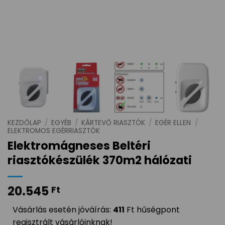
KEZDŐLAP
/
EGYÉB
/
KÁRTEVŐ RIASZTÓK
/
EGÉR ELLEN
/
ELEKTROMOS EGÉRRIASZTÓK
Elektromágneses Beltéri
riasztókészülék 370m2 hálózati
20.545
Ft
Vásárlás esetén jóváírás:
411
Ft hűségpont
regisztrált vásárlóinknak!