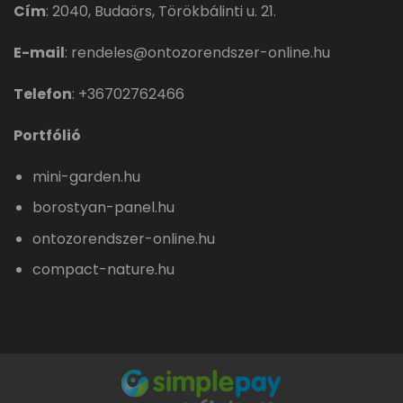
Cím
:
2040, Budaörs, Törökbálinti u. 21.
E-mail
:
rendeles@ontozorendszer-online.hu
Telefon
:
+36702762466
Portfólió
mini-garden.hu
borostyan-panel.hu
ontozorendszer-online.hu
compact-nature.hu