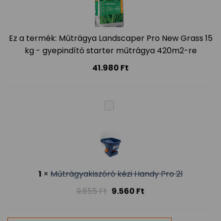
Ez a termék:
Műtrágya Landscaper Pro New Grass 15
kg - gyepindító starter műtrágya 420m2-re
41.980
Ft
1
×
Műtrágyakiszóró kézi Handy Pro 2l
9.855
Ft
9.560
Ft