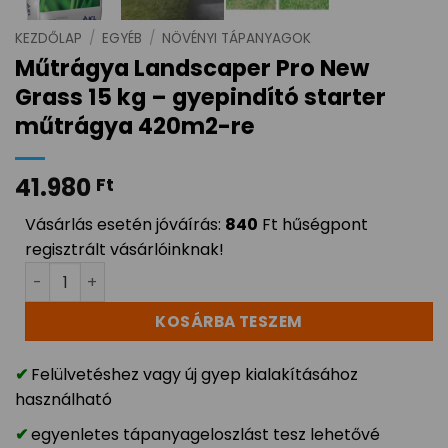
KEZDŐLAP
/
EGYÉB
/
NÖVÉNYI TÁPANYAGOK
Műtrágya Landscaper Pro New
Grass 15 kg – gyepindító starter
műtrágya 420m2-re
41.980
Ft
Vásárlás esetén jóváírás:
840
Ft hűségpont
regisztrált vásárlóinknak!
Műtrágya Landscaper Pro New Grass 15 kg - gyepindí
KOSÁRBA TESZEM
Felülvetéshez vagy új gyep kialakításához
használható
egyenletes tápanyageloszlást tesz lehetővé