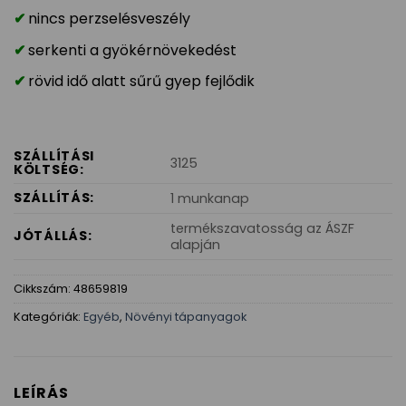
nincs perzselésveszély
serkenti a gyökérnövekedést
rövid idő alatt sűrű gyep fejlődik
SZÁLLÍTÁSI
3125
KÖLTSÉG:
SZÁLLÍTÁS:
1 munkanap
termékszavatosság az ÁSZF
JÓTÁLLÁS:
alapján
Cikkszám:
48659819
Kategóriák:
Egyéb
,
Növényi tápanyagok
LEÍRÁS