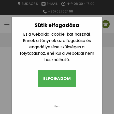
Skip
BUDAÖRS
E-MAIL
H-P 08:30 - 17:00
to
+36702762466
content
Sütik elfogadása
Ez a weboldal cookie-kat használ.
Ennek a ténynek az elfogadása és
engedélyezése szükséges a
folytatáshoz, enélkül a weboldal nem
használható.
ELFOGADOM
Nem