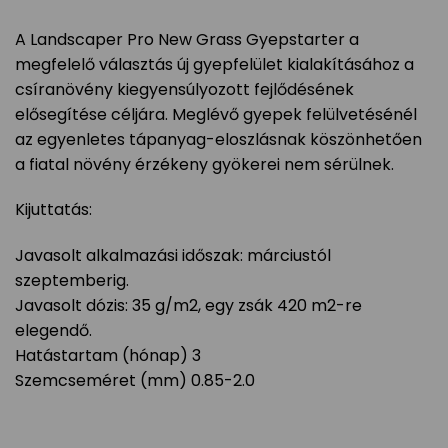
A Landscaper Pro New Grass Gyepstarter a
megfelelő választás új gyepfelület kialakításához a
csíranövény kiegyensúlyozott fejlődésének
elősegítése céljára. Meglévő gyepek felülvetésénél
az egyenletes tápanyag-eloszlásnak köszönhetően
a fiatal növény érzékeny gyökerei nem sérülnek.
Kijuttatás:
Javasolt alkalmazási időszak: márciustól
szeptemberig.
Javasolt dózis: 35 g/m2, egy zsák 420 m2-re
elegendő.
Hatástartam (hónap) 3
Szemcseméret (mm) 0.85-2.0