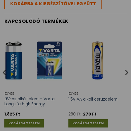
KOSÁRBA A KIEGÉSZÍTŐVEL EGYÜTT
KAPCSOLÓDÓ TERMÉKEK
EGYÉB
EGYÉB
9V-os alkáli elem – Varta
1.5V AA alkáli ceruzaelem
LongLife High Energy
1.825
Ft
280
Ft
270
Ft
KOSÁRBA TESZEM
KOSÁRBA TESZEM