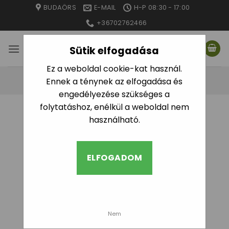
Skip
BUDAÖRS
E-MAIL
H-P 08:30 - 17:00
to
+36702762466
content
Sütik elfogadása
Ez a weboldal cookie-kat használ.
Ennek a ténynek az elfogadása és
engedélyezése szükséges a
folytatáshoz, enélkül a weboldal nem
használható.
ELFOGADOM
Nem