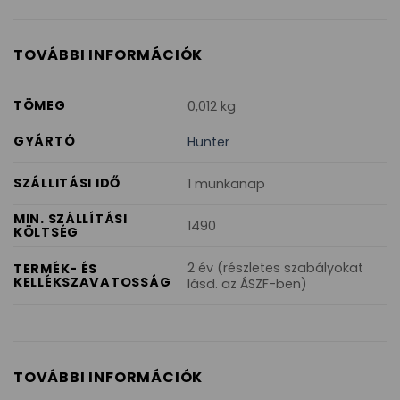
TOVÁBBI INFORMÁCIÓK
TÖMEG
0,012 kg
GYÁRTÓ
Hunter
SZÁLLITÁSI IDŐ
1 munkanap
MIN. SZÁLLÍTÁSI
1490
KÖLTSÉG
2 év (részletes szabályokat
TERMÉK- ÉS
KELLÉKSZAVATOSSÁG
lásd. az ÁSZF-ben)
TOVÁBBI INFORMÁCIÓK