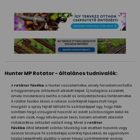
Hunter MP Rotator - általános tudnivalók:
A
rotátor fúvóka
a Hunter csúcsterméke, amely forradalmasította
a hagyományos öntözésről alkotott képet. Új kategória született,
amely mindenkorra beírta a nevét az öntözéstechnika történelmébe.
A rotátor fúvóka ötvözi a rotoros szórófejnél tapasztalt forgó
mozgást a spray fejnél látható fix szórásképpel úgy, hogy több
szintben forgó vízsugarat használ az adott szórásszögön belül és
ezt nem csak, hogy látványosan teszi, hanem emellett abszolút
víztakarékos öntözést valósít meg. Mivel a
rotátor
fúvóka
által lefedett szórási távolság sok esetben hasonló vagy
azonos bizonyos fix szórásképű szórófej típusokkal, és ugyanolyan
házba telepíthető, kiváltja a spray típusú szórófejeinket azonos