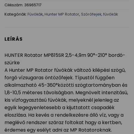
Cikkszám:
36965717
Kategóriák:
Fúvókák
,
Hunter MP Rotator
,
Szórófejek, fúvókák
LEÍRÁS
HUNTER Rotator MP815SR 2,5-4,9m 90°-210° bordó-
szürke
A Hunter MP Rotator fúvókák változó kilépési szögű,
forgó vízsugaras öntözőfejek. Típustól függően
alkalmazható 45-360°közötti szögtartományban és
1,8-10,5 méteres távolságban. Megnövelt intenzitású,
kis vízfogyasztású fúvókák, melyeknél jelenleg az
egyik legegyenletesebb a kijuttatott csapadék
eloszlása. Ha kevés a rendelkezésre álló víz, vagy a
meglévő rendszer száraz foltokat hagy a kertben,
érdemes egy esélyt adni az MP Rotatoroknak.