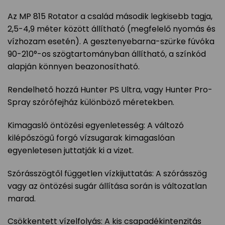
Az MP 815 Rotator a család második legkisebb tagja,
2,5-4,9 méter között állítható (megfelelő nyomás és
vízhozam esetén). A gesztenyebarna-szürke fúvóka
90-210°-os szögtartományban állítható, a színkód
alapján könnyen beazonosítható.
Rendelhető hozzá Hunter PS Ultra, vagy Hunter Pro-
Spray szórófejház különböző méretekben.
Kimagasló öntözési egyenletesség: A változó
kilépőszögű forgó vízsugarak kimagaslóan
egyenletesen juttatják ki a vizet.
Szórásszögtől független vízkijuttatás: A szórásszög
vagy az öntözési sugár állítása során is változatlan
marad.
Csökkentett vízelfolyás: A kis csapadékintenzitás