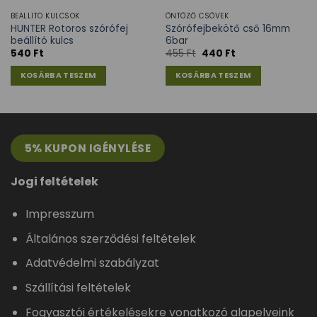
BEÁLLÍTÓ KULCSOK
ÖNTÖZŐ CSÖVEK
HUNTER Rotoros szórófej
Szórófejbekötő cső 16mm
beállító kulcs
6bar
540
Ft
455
Ft
440
Ft
KOSÁRBA TESZEM
KOSÁRBA TESZEM
5% KUPON IGÉNYLÉSE
Jogi feltételek
Impresszum
Általános szerződési feltételek
Adatvédelmi szabályzat
Szállítási feltételek
Fogyasztói értékelésekre vonatkozó alapelveink