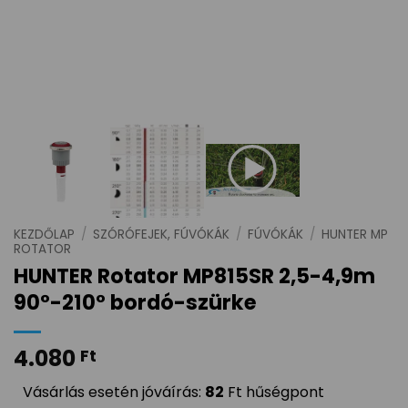
KEZDŐLAP
/
SZÓRÓFEJEK, FÚVÓKÁK
/
FÚVÓKÁK
/
HUNTER MP
ROTATOR
HUNTER Rotator MP815SR 2,5-4,9m
90°-210° bordó-szürke
4.080
Ft
Vásárlás esetén jóváírás:
82
Ft hűségpont