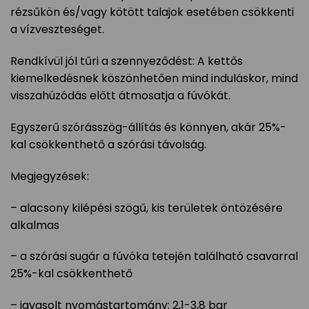
rézsűkön és/vagy kötött talajok esetében csökkenti
a vízveszteséget.
Rendkívül jól tűri a szennyeződést: A kettős
kiemelkedésnek köszönhetően mind induláskor, mind
visszahúzódás előtt átmosatja a fúvókát.
Egyszerű szórásszög-állítás és könnyen, akár 25%-
kal csökkenthető a szórási távolság.
Megjegyzések:
– alacsony kilépési szögű, kis területek öntözésére
alkalmas
– a szórási sugár a fúvóka tetején található csavarral
25%-kal csökkenthető
– javasolt nyomástartomány: 2,1-3,8 bar