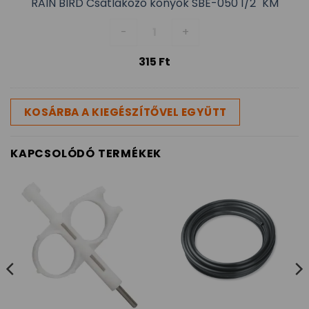
RAIN BIRD Csatlakozó könyök SBE-050 1/2" KM
RAIN BIRD Csatlakozó könyök SB
-
+
315
Ft
KOSÁRBA A KIEGÉSZÍTŐVEL EGYÜTT
KAPCSOLÓDÓ TERMÉKEK