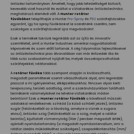
öntözési tartományban. Amellett, hogy jobb lefedettséget biztosít,
kevesebb vizet használ és ezáltal a víztakarékos öntözéstechnika
meghatározó elemévé vált. A
Hunter rotátor
fúvókákat
telepíthejük a Hunter
Pro-Spray
és
PSU
szórófejházakba
egyaránt, így ha spray fúvókáinkat le szeretnénk cserélni, nem
szükséges a szórófejházakat újra megvásárolni!
Ezek a termékek tükrözik leginkább azt az újító és innovatív
szemléletet, amit a Hunter Industries amerikai nagyvállalatnál
képviselnek és szem előtt tartanak. A cég folyamatos fejlesztéseivel
az öntözéstechnikai piac élvonalában van már évtizedek óta és
több száz szabadalmat nyújtott be, melyek összekapcsolhatóak
szórófejeikkel, rotátoraikkal.
A
rotátor fúvóka
több szempont alapján is kiválasztható,
megadott paraméterek szerint választhatunk olyat, ami leginkább
passzol a mi igényeinkhez, elképzelésünkhöz. Nincsen olyan kerti
terepviszony, területi adottság, amit a szakáruházunkban található
termékeink valamelyikével ne lehetne víztakarékos módon
beöntözni! Ezek a
Hunter rotátor fúvókák
a következő műszaki
adatokkal rendelkeznek: színkód (a külső színbéli jelzés), öntözési
sugár (felülnézetből az a távolság, amelyre a víznek a sugara
elvisz), öntözési szög (felülnézetből az a szög, melyet a rotátor
beöntöz), kijuttatott vízmennyiség (liter / percben megadott érték),
ajánlott nyomástartomány (a megadott nyomásintervallum, ami a
rotátor ideális működéséhez szükséges), csapadékintenzitás (mm/