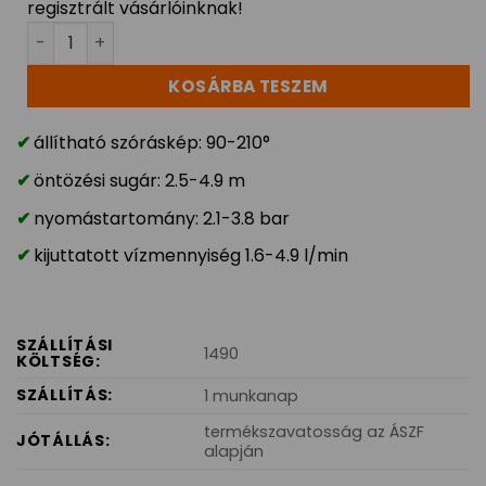
regisztrált vásárlóinknak!
HUNTER Rotator MP815SR 2,5-4,9m 90°-210° bordó-szü
KOSÁRBA TESZEM
állítható szóráskép: 90-210°
öntözési sugár: 2.5-4.9 m
nyomástartomány: 2.1-3.8 bar
kijuttatott vízmennyiség 1.6-4.9 l/min
SZÁLLÍTÁSI
1490
KÖLTSÉG:
SZÁLLÍTÁS:
1 munkanap
termékszavatosság az ÁSZF
JÓTÁLLÁS:
alapján