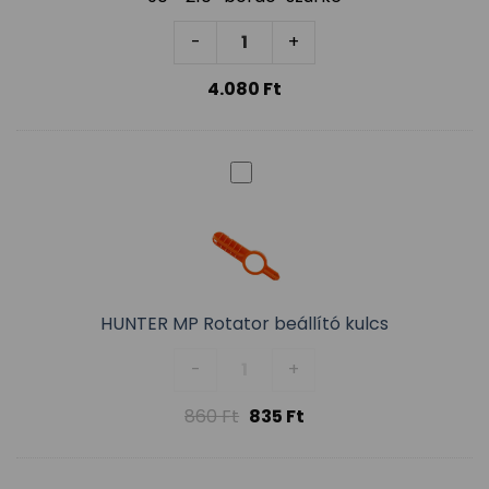
HUNTER Rotator MP815SR 2,5-4,
-
+
4.080
Ft
HUNTER MP Rotator beállító kulcs
HUNTER MP Rotator beállító kul
-
+
860
Ft
835
Ft