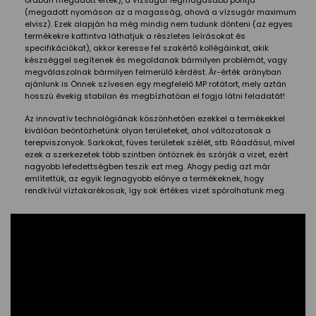
órában megadott érték), a vízsugár legmagasabb pontja
(megadott nyomáson az a magasság, ahová a vízsugár maximum
elvisz). Ezek alapján ha még mindig nem tudunk dönteni (az egyes
termékekre kattintva láthatjuk a részletes leírásokat és
specifikációkat), akkor keresse fel szakértő kollégáinkat, akik
készséggel segítenek és megoldanak bármilyen problémát, vagy
megválaszolnak bármilyen felmerülő kérdést. Ár-érték arányban
ajánlunk is Önnek szívesen egy megfelelő MP rotátort, mely aztán
hosszú évekig stabilan és megbízhatóan el fogja látni feladatát!
Az innovatív technológiának köszönhetően ezekkel a termékekkel
kiválóan beöntözhetünk olyan területeket, ahol változatosak a
terepviszonyok. Sarkokat, füves területek szélét, stb. Ráadásul, mivel
ezek a szerkezetek több szintben öntöznek és szórják a vizet, ezért
nagyobb lefedettségben teszik ezt meg. Ahogy pedig azt már
említettük, az egyik legnagyobb előnye a termékeknek, hogy
rendkívül víztakarékosak, így sok értékes vizet spórolhatunk meg.