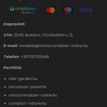
Kapcsolat
Cím
:
2040, Budaörs, Törökbálinti u. 21.
E-mail
:
rendeles@ontozorendszer-online.hu
Telefon
:
+36702762466
Portfólió
mini-garden.hu
borostyan-panel.hu
ontozorendszer-online.hu
compact-nature.hu