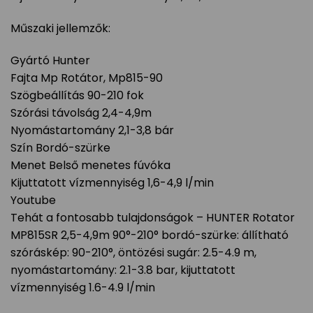
Műszaki jellemzők:
Gyártó Hunter
Fajta Mp Rotátor, Mp815-90
Szögbeállítás 90-210 fok
Szórási távolság 2,4-4,9m
Nyomástartomány 2,1-3,8 bár
Szín Bordó-szürke
Menet Belső menetes fúvóka
Kijuttatott vízmennyiség 1,6-4,9 l/min
Youtube
Tehát a fontosabb tulajdonságok – HUNTER Rotator
MP815SR 2,5-4,9m 90°-210° bordó-szürke: állítható
szóráskép: 90-210°, öntözési sugár: 2.5-4.9 m,
nyomástartomány: 2.1-3.8 bar, kijuttatott
vízmennyiség 1.6-4.9 l/min