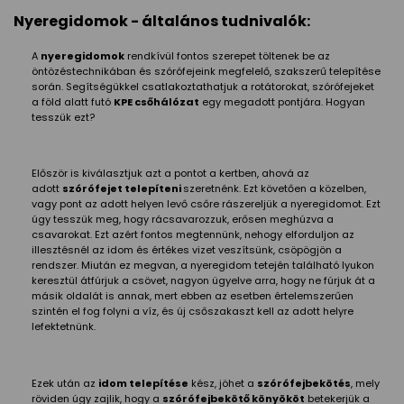
Nyeregidomok - általános tudnivalók:
A
nyeregidomok
rendkívül fontos szerepet töltenek be az
öntözéstechnikában és szórófejeink megfelelő, szakszerű telepítése
során. Segítségükkel csatlakoztathatjuk a rotátorokat, szórófejeket
a föld alatt futó
KPE csőhálózat
egy megadott pontjára. Hogyan
tesszük ezt?
Először is kiválasztjuk azt a pontot a kertben, ahová az
adott
szórófejet telepíteni
szeretnénk. Ezt követően a közelben,
vagy pont az adott helyen levő csőre rászereljük a nyeregidomot. Ezt
úgy tesszük meg, hogy rácsavarozzuk, erősen meghúzva a
csavarokat. Ezt azért fontos megtennünk, nehogy elforduljon az
illesztésnél az idom és értékes vizet veszítsünk, csöpögjön a
rendszer. Miután ez megvan, a nyeregidom tetején található lyukon
keresztül átfúrjuk a csövet, nagyon ügyelve arra, hogy ne fúrjuk át a
másik oldalát is annak, mert ebben az esetben értelemszerűen
szintén el fog folyni a víz, és új csőszakaszt kell az adott helyre
lefektetnünk.
Ezek után az
idom telepítése
kész, jöhet a
szórófejbekötés
, mely
röviden úgy zajlik, hogy a
szórófejbekötő könyököt
betekerjük a