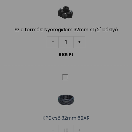
Ez a termék:
Nyeregidom 32mm x 1/2" béklyó
Nyeregidom 32mm x 1/2" béklyó
-
+
585
Ft
KPE cső 32mm 6BAR
KPE cső 32mm 6BAR mennyiség
-
+