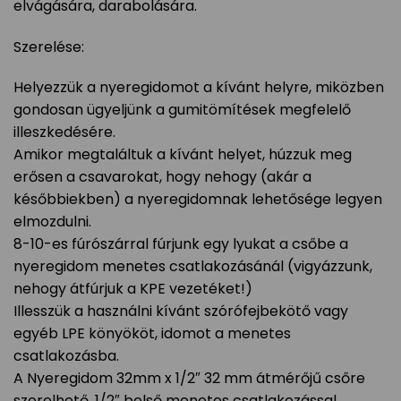
elvágására, darabolására.
Szerelése:
Helyezzük a nyeregidomot a kívánt helyre, miközben
gondosan ügyeljünk a gumitömítések megfelelő
illeszkedésére.
Amikor megtaláltuk a kívánt helyet, húzzuk meg
erősen a csavarokat, hogy nehogy (akár a
későbbiekben) a nyeregidomnak lehetősége legyen
elmozdulni.
8-10-es fúrószárral fúrjunk egy lyukat a csőbe a
nyeregidom menetes csatlakozásánál (vigyázzunk,
nehogy átfúrjuk a KPE vezetéket!)
Illesszük a használni kívánt szórófejbekötő vagy
egyéb LPE könyököt, idomot a menetes
csatlakozásba.
A Nyeregidom 32mm x 1/2″ 32 mm átmérőjű csőre
szerelhető, 1/2″ belső menetes csatlakozással.