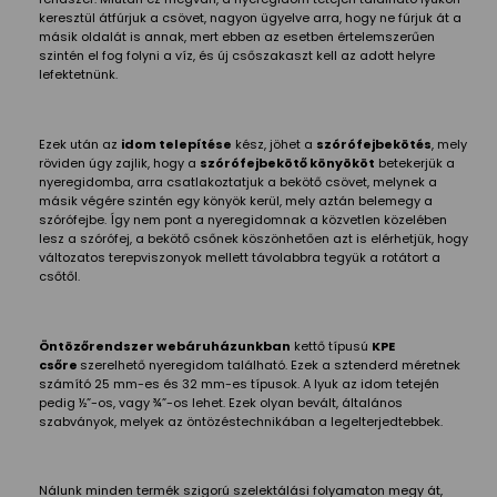
keresztül átfúrjuk a csövet, nagyon ügyelve arra, hogy ne fúrjuk át a
másik oldalát is annak, mert ebben az esetben értelemszerűen
szintén el fog folyni a víz, és új csőszakaszt kell az adott helyre
lefektetnünk.
Ezek után az
idom telepítése
kész, jöhet a
szórófejbekötés
, mely
röviden úgy zajlik, hogy a
szórófejbekötő könyököt
betekerjük a
nyeregidomba, arra csatlakoztatjuk a bekötő csövet, melynek a
másik végére szintén egy könyök kerül, mely aztán belemegy a
szórófejbe. Így nem pont a nyeregidomnak a közvetlen közelében
lesz a szórófej, a bekötő csőnek köszönhetően azt is elérhetjük, hogy
változatos terepviszonyok mellett távolabbra tegyük a rotátort a
csőtől.
Öntözőrendszer webáruházunkban
kettő típusú
KPE
csőre
szerelhető nyeregidom található. Ezek a sztenderd méretnek
számító 25 mm-es és 32 mm-es típusok. A lyuk az idom tetején
pedig ½”-os, vagy ¾”-os lehet. Ezek olyan bevált, általános
szabványok, melyek az öntözéstechnikában a legelterjedtebbek.
Nálunk minden termék szigorú szelektálási folyamaton megy át,