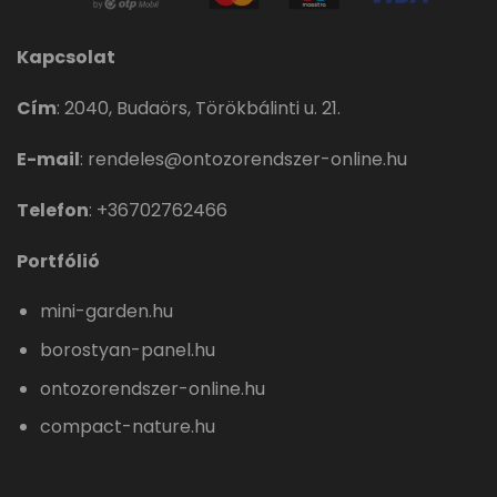
Kapcsolat
Cím
:
2040, Budaörs, Törökbálinti u. 21.
E-mail
:
rendeles@ontozorendszer-online.hu
Telefon
:
+36702762466
Portfólió
mini-garden.hu
borostyan-panel.hu
ontozorendszer-online.hu
compact-nature.hu