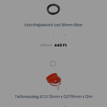
Szórófejbekötő cső 16mm 6bar
Szórófejbekötő cső 16mm 6bar 
-
+
455
Ft
440
Ft
Teflonszalag ECO 12mm x 0,076mm x 12m
Teflonszalag ECO 12mm x 0,076
-
+