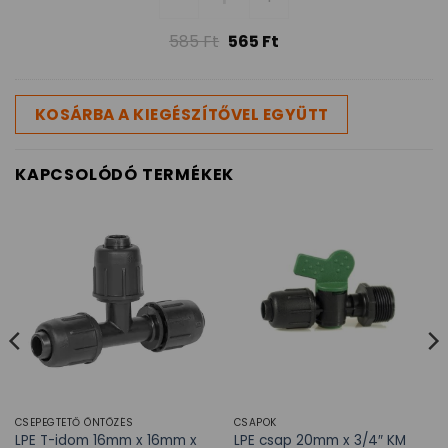
585
Ft
565
Ft
KOSÁRBA A KIEGÉSZÍTŐVEL EGYÜTT
KAPCSOLÓDÓ TERMÉKEK
CSEPEGTETŐ ÖNTÖZÉS
CSAPOK
LPE T-idom 16mm x 16mm x
LPE csap 20mm x 3/4″ KM