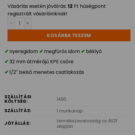
Vásárlás esetén jóváírás:
12
Ft hűségpont
regisztrált vásárlóinknak!
Nyeregidom 32mm x 1/2" béklyó mennyiség
KOSÁRBA TESZEM
nyeregidom
megfúrós idom
béklyó
32 mm átmérőjű KPE csőre
1/2″ belső menetes csatlakozás
SZÁLLÍTÁSI
1490
KÖLTSÉG:
SZÁLLÍTÁS:
1 munkanap
termékszavatosság az ÁSZF
JÓTÁLLÁS:
alapján