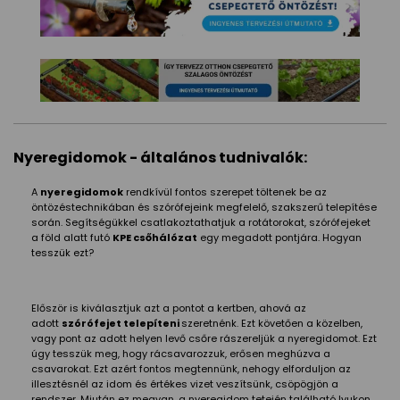
Nyeregidomok - általános tudnivalók:
A
nyeregidomok
rendkívül fontos szerepet töltenek be az
öntözéstechnikában és szórófejeink megfelelő, szakszerű telepítése
során. Segítségükkel csatlakoztathatjuk a rotátorokat, szórófejeket
a föld alatt futó
KPE csőhálózat
egy megadott pontjára. Hogyan
tesszük ezt?
Először is kiválasztjuk azt a pontot a kertben, ahová az
adott
szórófejet telepíteni
szeretnénk. Ezt követően a közelben,
vagy pont az adott helyen levő csőre rászereljük a nyeregidomot. Ezt
úgy tesszük meg, hogy rácsavarozzuk, erősen meghúzva a
csavarokat. Ezt azért fontos megtennünk, nehogy elforduljon az
illesztésnél az idom és értékes vizet veszítsünk, csöpögjön a
rendszer. Miután ez megvan, a nyeregidom tetején található lyukon