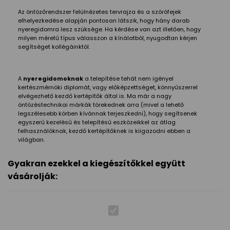
Az öntözőrendszer felülnézetes tervrajza és a szórófejek
elhelyezkedése alapján pontosan látszik, hogy hány darab
nyeregidomra lesz szüksége. Ha kérdése van azt illetően, hogy
milyen méretű típus válasszon a kínálatból, nyugodtan kérjen
segítséget kollégáinktól.
A
nyeregidomoknak
a telepítése tehát nem igényel
kertészmérnöki diplomát, vagy előképzettséget, könnyűszerrel
elvégezhető kezdő kertépítők által is. Ma már a nagy
öntözéstechnikai márkák törekednek arra (mivel a lehető
legszélesebb körben kívánnak terjeszkedni), hogy segítsenek
egyszerű kezelésű és telepítésű eszközeikkel az átlag
felhasználóknak, kezdő kertépítőknek is kiigazodni ebben a
világban.
Gyakran ezekkel a kiegészítőkkel együtt
vásárolják: