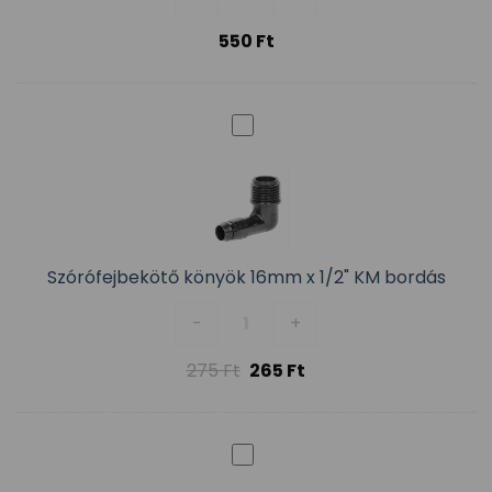
550
Ft
Szórófejbekötő könyök 16mm x 1/2" KM bordás
Szórófejbekötő könyök 16mm x 
-
+
275
Ft
265
Ft