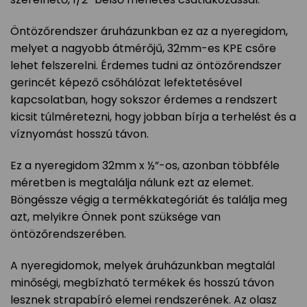
Öntözőrendszer áruházunkban ez az a nyeregidom,
melyet a nagyobb átmérőjű, 32mm-es KPE csőre
lehet felszerelni. Érdemes tudni az öntözőrendszer
gerincét képező csőhálózat lefektetésével
kapcsolatban, hogy sokszor érdemes a rendszert
kicsit túlméretezni, hogy jobban bírja a terhelést és a
víznyomást hosszú távon.
Ez a nyeregidom 32mm x ½”-os, azonban többféle
méretben is megtalálja nálunk ezt az elemet.
Böngéssze végig a termékkategóriát és találja meg
azt, melyikre Önnek pont szüksége van
öntözőrendszerében.
A nyeregidomok, melyek áruházunkban megtalál
minőségi, megbízható termékek és hosszú távon
lesznek strapabíró elemei rendszerének. Az olasz