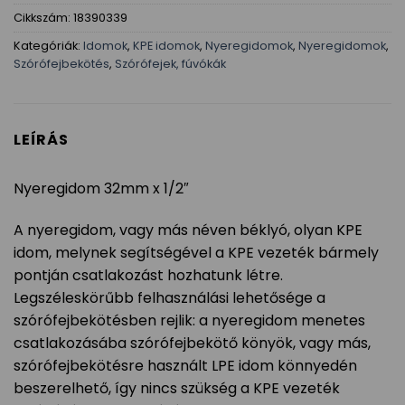
Cikkszám:
18390339
Kategóriák:
Idomok
,
KPE idomok
,
Nyeregidomok
,
Nyeregidomok
,
Szórófejbekötés
,
Szórófejek, fúvókák
LEÍRÁS
Nyeregidom 32mm x 1/2″
A nyeregidom, vagy más néven béklyó, olyan KPE
idom, melynek segítségével a KPE vezeték bármely
pontján csatlakozást hozhatunk létre.
Legszéleskörűbb felhasználási lehetősége a
szórófejbekötésben rejlik: a nyeregidom menetes
csatlakozásába szórófejbekötő könyök, vagy más,
szórófejbekötésre használt LPE idom könnyedén
beszerelhető, így nincs szükség a KPE vezeték