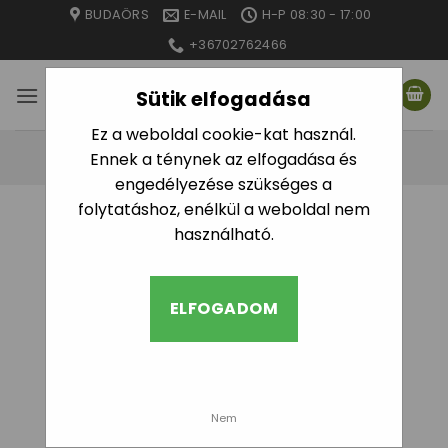
Skip
BUDAÖRS
E-MAIL
H-P 08:30 - 17:00
to
+36702762466
content
Sütik elfogadása
Ez a weboldal cookie-kat használ.
Ennek a ténynek az elfogadása és
engedélyezése szükséges a
folytatáshoz, enélkül a weboldal nem
használható.
ELFOGADOM
Nem