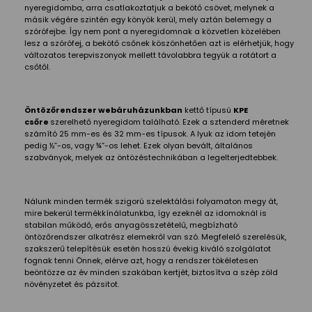
nyeregidomba, arra csatlakoztatjuk a bekötő csövet, melynek a
másik végére szintén egy könyök kerül, mely aztán belemegy a
szórófejbe. Így nem pont a nyeregidomnak a közvetlen közelében
lesz a szórófej, a bekötő csőnek köszönhetően azt is elérhetjük, hogy
változatos terepviszonyok mellett távolabbra tegyük a rotátort a
csőtől.
Öntözőrendszer webáruházunkban
kettő típusú
KPE
csőre
szerelhető nyeregidom található. Ezek a sztenderd méretnek
számító 25 mm-es és 32 mm-es típusok. A lyuk az idom tetején
pedig ½”-os, vagy ¾”-os lehet. Ezek olyan bevált, általános
szabványok, melyek az öntözéstechnikában a legelterjedtebbek.
Nálunk minden termék szigorú szelektálási folyamaton megy át,
mire bekerül termékkínálatunkba, így ezeknél az idomoknál is
stabilan működő, erős anyagösszetételű, megbízható
öntözőrendszer alkatrész elemekről van szó. Megfelelő szerelésük,
szakszerű telepítésük esetén hosszú évekig kiváló szolgálatot
fognak tenni Önnek, elérve azt, hogy a rendszer tökéletesen
beöntözze az év minden szakában kertjét, biztosítva a szép zöld
növényzetet és pázsitot.