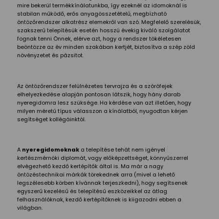
mire bekerül termékkínálatunkba, így ezeknél az idomoknál is
stabilan működő, erős anyagösszetételű, megbízható
öntözőrendszer alkatrész elemekről van szó. Megfelelő szerelésük,
szakszerű telepítésük esetén hosszú évekig kiváló szolgálatot
fognak tenni Önnek, elérve azt, hogy a rendszer tökéletesen
beöntözze az év minden szakában kertjét, biztosítva a szép zöld
növényzetet és pázsitot.
Az öntözőrendszer felülnézetes tervrajza és a szórófejek
elhelyezkedése alapján pontosan látszik, hogy hány darab
nyeregidomra lesz szüksége. Ha kérdése van azt illetően, hogy
milyen méretű típus válasszon a kínálatból, nyugodtan kérjen
segítséget kollégáinktól.
A
nyeregidomoknak
a telepítése tehát nem igényel
kertészmérnöki diplomát, vagy előképzettséget, könnyűszerrel
elvégezhető kezdő kertépítők által is. Ma már a nagy
öntözéstechnikai márkák törekednek arra (mivel a lehető
legszélesebb körben kívánnak terjeszkedni), hogy segítsenek
egyszerű kezelésű és telepítésű eszközeikkel az átlag
felhasználóknak, kezdő kertépítőknek is kiigazodni ebben a
világban.