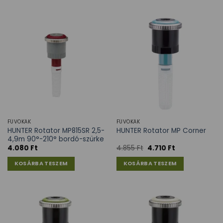
FÚVÓKÁK
FÚVÓKÁK
HUNTER Rotator MP815SR 2,5-
HUNTER Rotator MP Corner
4,9m 90°-210° bordó-szürke
4.080
Ft
4.855
Ft
4.710
Ft
KOSÁRBA TESZEM
KOSÁRBA TESZEM