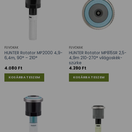
FÚVÓKÁK
FÚVÓKÁK
HUNTER Rotator MP2000 4,9-
HUNTER Rotator MP815SR 2,5-
6,4m, 90° – 210°
4,9m 210-270° világoskék-
szürke
4.080
Ft
4.390
Ft
KOSÁRBA TESZEM
KOSÁRBA TESZEM