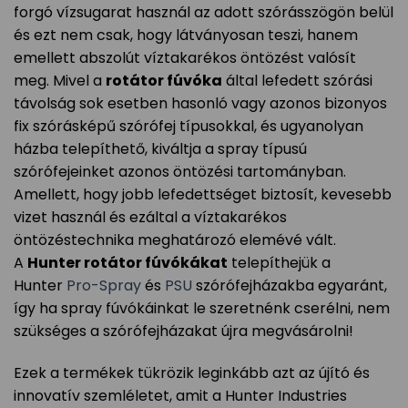
forgó vízsugarat használ az adott szórásszögön belül
és ezt nem csak, hogy látványosan teszi, hanem
emellett abszolút víztakarékos öntözést valósít
meg. Mivel a
rotátor fúvóka
által lefedett szórási
távolság sok esetben hasonló vagy azonos bizonyos
fix szórásképű szórófej típusokkal, és ugyanolyan
házba telepíthető, kiváltja a spray típusú
szórófejeinket azonos öntözési tartományban.
Amellett, hogy jobb lefedettséget biztosít, kevesebb
vizet használ és ezáltal a víztakarékos
öntözéstechnika meghatározó elemévé vált.
A
Hunter rotátor fúvókákat
telepíthejük a
Hunter
Pro-Spray
és
PSU
szórófejházakba egyaránt,
így ha spray fúvókáinkat le szeretnénk cserélni, nem
szükséges a szórófejházakat újra megvásárolni!
Ezek a termékek tükrözik leginkább azt az újító és
innovatív szemléletet, amit a Hunter Industries