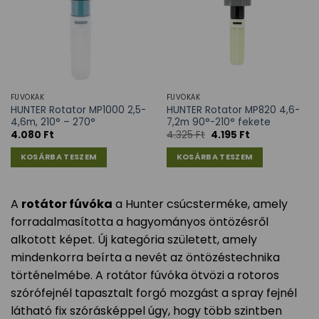
FÚVÓKÁK
FÚVÓKÁK
HUNTER Rotator MP1000 2,5-
HUNTER Rotator MP820 4,6-
4,6m, 210° – 270°
7,2m 90°-210° fekete
4.080
Ft
4.325
Ft
4.195
Ft
KOSÁRBA TESZEM
KOSÁRBA TESZEM
A
rotátor fúvóka
a Hunter csúcsterméke, amely
forradalmasította a hagyományos öntözésről
alkotott képet. Új kategória született, amely
mindenkorra beírta a nevét az öntözéstechnika
történelmébe. A rotátor fúvóka ötvözi a rotoros
szórófejnél tapasztalt forgó mozgást a spray fejnél
látható fix szórásképpel úgy, hogy több szintben