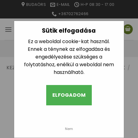
Skip
BUDAÖRS
E-MAIL
H-P 08:30 - 17:00
to
+36702762466
content
Sütik elfogadása
Ez a weboldal cookie-kat használ.
Ennek a ténynek az elfogadása és
engedélyezése szükséges a
folytatáshoz, enélkül a weboldal nem
KEZDŐLAP
/
SZÓRÓFEJEK, FÚVÓKÁK
/
FÚVÓKÁK
/
használható.
HUNTER MP ROTATOR
SZŰRÉS
ELFOGADOM
Nem