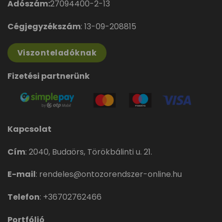
Adószám:
27094400-2-13
Cégjegyzékszám
: 13-09-208815
Viszonteladóknak
Fizetési partnerünk
Kapcsolat
Cím
:
2040, Budaörs, Törökbálinti u. 21.
E-mail
:
rendeles@ontozorendszer-online.hu
Telefon
:
+36702762466
Portfólió