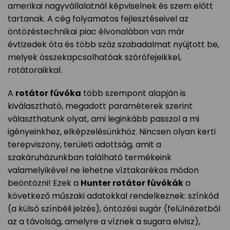
amerikai nagyvállalatnál képviselnek és szem előtt
tartanak. A cég folyamatos fejlesztéseivel az
öntözéstechnikai piac élvonalában van már
évtizedek óta és több száz szabadalmat nyújtott be,
melyek összekapcsolhatóak szórófejeikkel,
rotátoraikkal.
A
rotátor fúvóka
több szempont alapján is
kiválasztható, megadott paraméterek szerint
választhatunk olyat, ami leginkább passzol a mi
igényeinkhez, elképzelésünkhöz. Nincsen olyan kerti
terepviszony, területi adottság, amit a
szakáruházunkban található termékeink
valamelyikével ne lehetne víztakarékos módon
beöntözni! Ezek a
Hunter rotátor fúvókák
a
következő műszaki adatokkal rendelkeznek: színkód
(a külső színbéli jelzés), öntözési sugár (felülnézetből
az a távolság, amelyre a víznek a sugara elvisz),