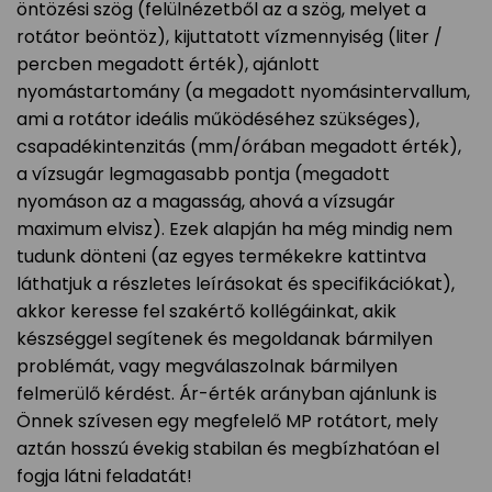
öntözési szög (felülnézetből az a szög, melyet a
rotátor beöntöz), kijuttatott vízmennyiség (liter /
percben megadott érték), ajánlott
nyomástartomány (a megadott nyomásintervallum,
ami a rotátor ideális működéséhez szükséges),
csapadékintenzitás (mm/órában megadott érték),
a vízsugár legmagasabb pontja (megadott
nyomáson az a magasság, ahová a vízsugár
maximum elvisz). Ezek alapján ha még mindig nem
tudunk dönteni (az egyes termékekre kattintva
láthatjuk a részletes leírásokat és specifikációkat),
akkor keresse fel szakértő kollégáinkat, akik
készséggel segítenek és megoldanak bármilyen
problémát, vagy megválaszolnak bármilyen
felmerülő kérdést. Ár-érték arányban ajánlunk is
Önnek szívesen egy megfelelő MP rotátort, mely
aztán hosszú évekig stabilan és megbízhatóan el
fogja látni feladatát!