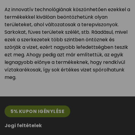
Az innovatív technológiának köszönhetően ezekkel a
termékekkel kiválóan beöntözhetünk olyan
területeket, ahol változatosak a terepviszonyok.
Sarkokat, füves területek szélét, stb. Ráadásul, mivel
ezek a szerkezetek több szintben öntöznek és
szórják a vizet, ezért nagyobb lefedettségben teszik
ezt meg. Ahogy pedig azt már említettük, az egyik
legnagyobb előnye a termékeknek, hogy rendkívül
víztakarékosak, így sok értékes vizet spórolhatunk
meg.
5% KUPON IGÉNYLÉSE
Jogi feltételek