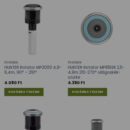
FÚVÓKÁK
FÚVÓKÁK
HUNTER Rotator MP2000 4,9-
HUNTER Rotator MP815SR 2,5-
6,4m, 90° – 210°
4,9m 210-270° világoskék-
szürke
4.080
Ft
4.390
Ft
KOSÁRBA TESZEM
KOSÁRBA TESZEM