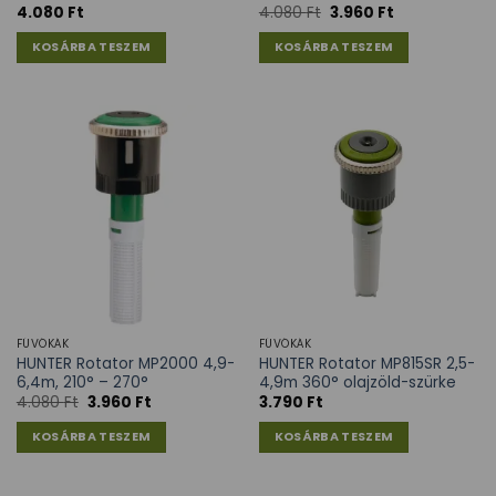
4.080
Ft
4.080
Ft
3.960
Ft
KOSÁRBA TESZEM
KOSÁRBA TESZEM
FÚVÓKÁK
FÚVÓKÁK
HUNTER Rotator MP2000 4,9-
HUNTER Rotator MP815SR 2,5-
6,4m, 210° – 270°
4,9m 360° olajzöld-szürke
4.080
Ft
3.960
Ft
3.790
Ft
KOSÁRBA TESZEM
KOSÁRBA TESZEM