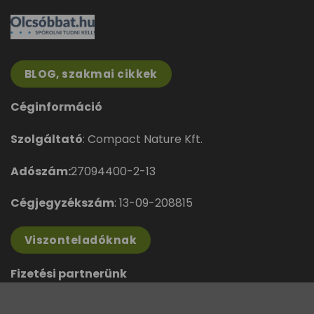
BLOG, szakmai cikkek
Céginformáció
Szolgáltató
: Compact Nature Kft.
Adószám:
27094400-2-13
Cégjegyzékszám
: 13-09-208815
Viszonteladóknak
Fizetési partnerünk