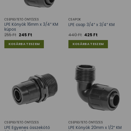
CSEPEGTETŐ ÖNTÖZÉS
CSAPOK
LPE Könyök 16mm x 3/4″ KM
LPE csap 3/4″ x 3/4″ KM
kúpos
255
Ft
245
Ft
440
Ft
425
Ft
KOSÁRBA TESZEM
KOSÁRBA TESZEM
CSEPEGTETŐ ÖNTÖZÉS
CSEPEGTETŐ ÖNTÖZÉS
LPE Egyenes összekötő
LPE Könyök 20mm x 1/2″ KM