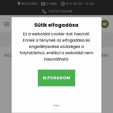
Skip
BUDAÖRS
E-MAIL
H-P 08:30 - 17:00
to
+36702762466
content
Sütik elfogadása
Ez a weboldal cookie-kat használ.
Ennek a ténynek az elfogadása és
engedélyezése szükséges a
folytatáshoz, enélkül a weboldal nem
KEZDŐLAP
/
“LPE” CÍMKÉVEL RENDELKEZŐ TERMÉKEK
használható.
/
2. OLDAL
SZŰRÉS
ELFOGADOM
Nem