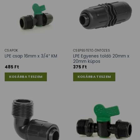
CSAPOK
CSEPEGTETŐ ÖNTÖZÉS
LPE Egyenes toldó 20mm x
LPE csap 16mm x 3/4″ KM
20mm kúpos
485
Ft
375
Ft
KOSÁRBA TESZEM
KOSÁRBA TESZEM