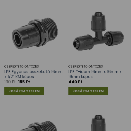
CSEPEGTETŐ ÖNTÖZÉS
CSEPEGTETŐ ÖNTÖZÉS
LPE Egyenes összekötő 16mm
LPE T-idom 16mm x 16mm x
x 1/2″ KM kúpos
16mm kúpos
190
Ft
185
Ft
440
Ft
KOSÁRBA TESZEM
KOSÁRBA TESZEM