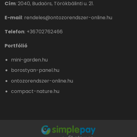
Cím
:
2040, Budaörs, Törökbálinti u. 21.
E-mail
:
rendeles@ontozorendszer-online.hu
Telefon
:
+36702762466
Portfólió
mini-garden.hu
borostyan-panel.hu
ontozorendszer-online.hu
compact-nature.hu