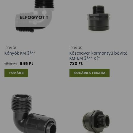
ELFOGYOTT
IDOMOK
IDOMOK
Közcsavar karmantyú bővítő
Könyök KM 3/4″
KM-BM 3/4″ x 1″
665
Ft
645
Ft
730
Ft
TOVÁBB
KOSÁRBA TESZEM