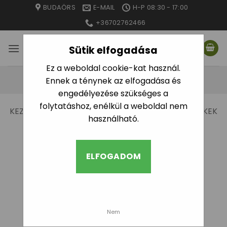
Skip
BUDAÖRS
E-MAIL
H-P 08:30 - 17:00
to
+36702762466
content
Sütik elfogadása
Ez a weboldal cookie-kat használ.
Ennek a ténynek az elfogadása és
engedélyezése szükséges a
folytatáshoz, enélkül a weboldal nem
KEZDŐLAP
/
“KM” CÍMKÉVEL RENDELKEZŐ TERMÉKEK
használható.
/
5. OLDAL
SZŰRÉS
ELFOGADOM
Nem