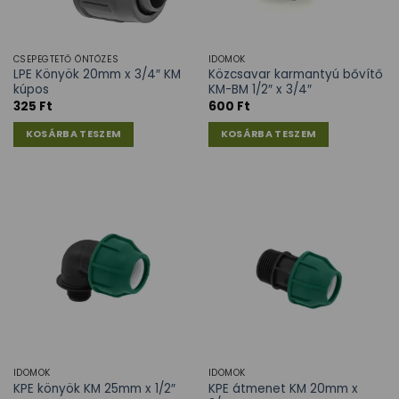
CSEPEGTETŐ ÖNTÖZÉS
IDOMOK
LPE Könyök 20mm x 3/4″ KM
Közcsavar karmantyú bővítő
kúpos
KM-BM 1/2″ x 3/4″
325
Ft
600
Ft
KOSÁRBA TESZEM
KOSÁRBA TESZEM
IDOMOK
IDOMOK
KPE átmenet KM 20mm x
KPE könyök KM 25mm x 1/2″