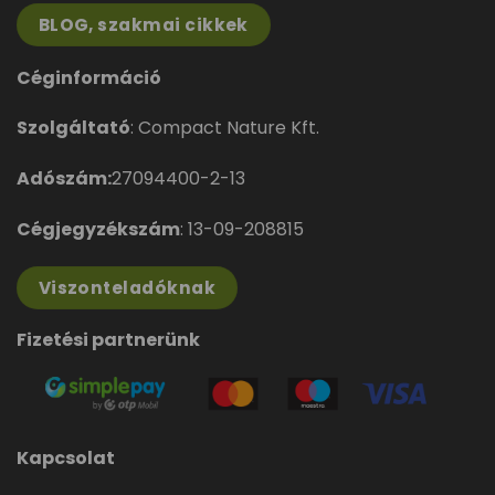
BLOG, szakmai cikkek
Céginformáció
Szolgáltató
: Compact Nature Kft.
Adószám:
27094400-2-13
Cégjegyzékszám
: 13-09-208815
Viszonteladóknak
Fizetési partnerünk
Kapcsolat