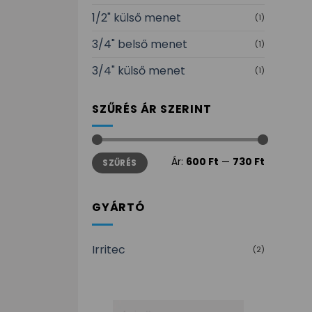
1/2" külső menet
(1)
3/4" belső menet
(1)
3/4" külső menet
(1)
SZŰRÉS ÁR SZERINT
Min
Max
Ár:
600 Ft
—
730 Ft
SZŰRÉS
ár
ár
GYÁRTÓ
Irritec
(2)