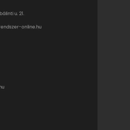
linti u. 21.
endszer-online.hu
hu