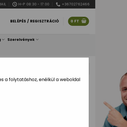
AIL
H-P 08:30 - 17:00
+36702762466
BELÉPÉS / REGISZTRÁCIÓ
0
FT
g
Szerelvények
ítve
 a folytatáshoz, enélkül a weboldal