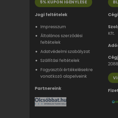
5% KUPON IGÉNYLÉSE
B
Jogi feltételek
Cég
Impresszum
Szol
Kft.
Általános szerződési
feltételek
Adó
Adatvédelmi szabályzat
Cég
Szállítási feltételek
2088
Fogyasztói értékelésekre
vonatkozó alapelveink
V
Partnereink
Fize