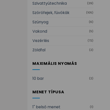
Szivattyútechnika
(29)
Szórófejek, fúvókák
(105)
Szúnyog
(6)
Vakond
(5)
Vezérlés
(72)
Zöldfal
(2)
MAXIMÁLIS NYOMÁS
10 bar
(2)
MENET TÍPUSA
1" belső menet
(1)