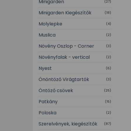
Minigarden
(27)
Minigarden Kiegészítők
(18)
Molylepke
(4)
Muslica
(2)
Növény Oszlop - Corner
(3)
Növényfalak - vertical
(2)
Nyest
(6)
Önöntöző Virágtartók
(3)
Öntöző csövek
(25)
Patkány
(15)
Poloska
(2)
Szerelvények, kiegészítők
(87)