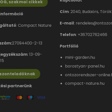
Kapcsolat
LOG, szakmai cikkek
Cím
:
2040, Budaörs, Törökbá
információ
E-mail
:
rendeles@ontozor
gáltató
: Compact Nature
Telefon
:
+36702762466
szám:
27094400-2-13
Portfólió
jegyzékszám
: 13-09-
mini-garden.hu
15
borostyan-panel.hu
iszonteladóknak
ontozorendszer-online.
compact-nature.hu
tési partnerünk