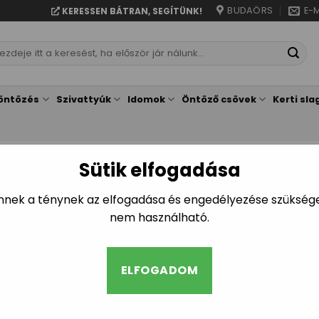
BUDAÖRS
E-M
KERESSEN BÁTRAN, SEGÍTÜNK!
resés
vetkezőre:
öntözés
Szivattyúk
Idomok
Öntöző csövek
Kerti sla
Sütik elfogadása
RENDELKEZŐ TERMÉKEK
Mind a(z) 2 találat megjelen
Ennek a ténynek az elfogadása és engedélyezése szükséges
nem használható.
ELFOGADOM