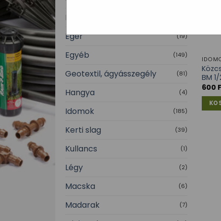
Darázs
(8)
Egér
(19)
Egyéb
(149)
IDOM
Közc
Geotextil, ágyásszegély
(81)
BM 1/
600
Hangya
(4)
KO
Idomok
(185)
Kerti slag
(39)
Kullancs
(1)
Légy
(2)
Macska
(6)
Madarak
(7)