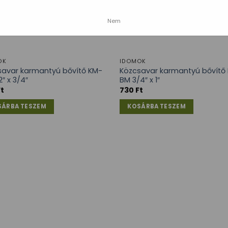
Nem
OK
IDOMOK
savar karmantyú bővítő KM-
Közcsavar karmantyú bővítő
2″ x 3/4″
BM 3/4″ x 1″
Ft
730
Ft
SÁRBA TESZEM
KOSÁRBA TESZEM