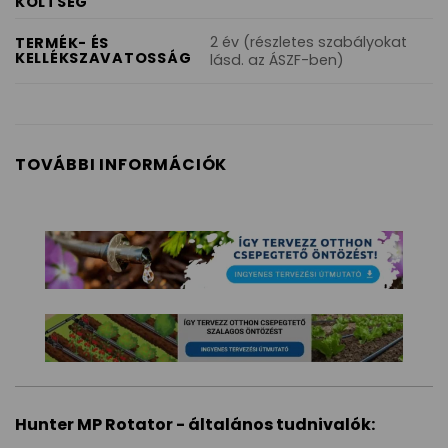
KÖLTSÉG
2 év (részletes szabályokat
TERMÉK- ÉS
KELLÉKSZAVATOSSÁG
lásd. az ÁSZF-ben)
TOVÁBBI INFORMÁCIÓK
Hunter MP Rotator - általános tudnivalók: