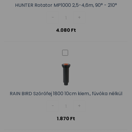
HUNTER Rotator MP1000 2,5-4,6m, 90° - 210°
HUNTER Rotator MP1000 2,5-4,6m
-
+
4.080
Ft
RAIN BIRD Szórófej 1800 10cm kiem., fúvóka nélkül
RAIN BIRD Szórófej 1800 10cm ki
-
+
1.870
Ft