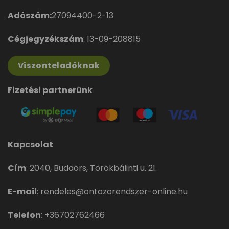
Adószám:
27094400-2-13
Cégjegyzékszám
: 13-09-208815
Viszonteladóknak
Fizetési partnerünk
Kapcsolat
Cím
:
2040, Budaörs, Törökbálinti u. 21.
E-mail
:
rendeles@ontozorendszer-online.hu
Telefon
:
+36702762466