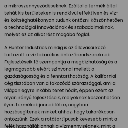
a mikroszennyeződéseknek. Ezáltal a termék által
tehát kis területeken is rendkívül effektíven és víz-
és költséghatékonyan tudunk öntözni. Köszönhetően
a technológiai innovációnak és szabadalmaknak,
melyet ez az alkatrész magába foglal.
A Hunter Industries mindig is az éllovasai közé
tartozott a víztakarékos öntözőrendszereknek.
Fejlesztéseik fő szempontja a megbízhatóság és a
legmagasabb elvárt színvonal mellett a
gazdaságosság és a fenntarthatóság. A kaliforniai
cég tisztában van a fokozódó szárazsággal, ami a
világon egyre inkább teret hódít, éppen ezért az
olyan irányú fejlesztéseik, melyeknek köszönhetően
ilyen termékek jönnek létre, nagyban
hozzásegítenek minket ahhoz, hogy takarékosan
öntözzünk. Ezek a rotátortípusok kevesebb mint a
felét használják annak a vízmennyiségnek, mint a