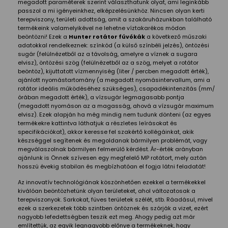
megadott paraméterek szerint választhatunk olyat, ami leginkább
passzol a mi igényeinkhez, elképzelésünkhöz. Nincsen olyan kerti
terepviszony, területi adottság, amit a szakáruházunkban található
termékeink valamelyikével ne lehetne víztakarékos módon
beöntözni! Ezek a
Hunter rotátor fúvókák
a következő műszaki
adatokkal rendelkeznek: színkód (a külső színbéli jelzés), öntözési
sugár (felülnézetből az a távolság, amelyre a víznek a sugara
elvisz), öntözési szög (felülnézetből az a szög, melyet a rotátor
beöntöz), kijuttatott vízmennyiség (liter / percben megadott érték),
ajánlott nyomástartomány (a megadott nyomásintervallum, ami a
rotátor ideális működéséhez szükséges), csapadékintenzitás (mm/
órában megadott érték), a vízsugár legmagasabb pontja
(megadott nyomáson az a magasság, ahová a vízsugár maximum
elvisz). Ezek alapján ha még mindig nem tudunk dönteni (az egyes
termékekre kattintva láthatjuk a részletes leírásokat és
specifikációkat), akkor keresse fel szakértő kollégáinkat, akik
készséggel segítenek és megoldanak bármilyen problémát, vagy
megválaszolnak bármilyen felmerülő kérdést. Ár-érték arányban
ajánlunk is Önnek szívesen egy megfelelő MP rotátort, mely aztán
hosszú évekig stabilan és megbízhatóan el fogja látni feladatát!
Az innovatív technológiának köszönhetően ezekkel a termékekkel
kiválóan beöntözhetünk olyan területeket, ahol változatosak a
terepviszonyok. Sarkokat, füves területek szélét, stb. Ráadásul, mivel
ezek a szerkezetek több szintben öntöznek és szórják a vizet, ezért
nagyobb lefedettségben teszik ezt meg. Ahogy pedig azt már
említettük, az egyik legnagyobb előnye a termékeknek, hogy