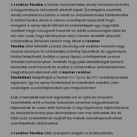
A
rotátor fúvóka
a Hunter csúcsterméke, amely forradalmasította
a hagyományos öntözésről alkotott képet. Új kategória született,
amely mindenkorra beírta a nevét az öntözéstechnika történelmébe.
A rotátor fúvóka ötvözi a rotoros szórófejnél tapasztalt forgó
mozgást a spray fejnél látható fix szórásképpel úgy, hogy több
szintben forgó vízsugarat használ az adott szórásszögön belül és
ezt nem csak, hogy látványosan teszi, hanem emellett abszolút
víztakarékos öntözést valósít meg. Mivel a
rotátor
fúvóka
által lefedett szórási távolság sok esetben hasonló vagy
azonos bizonyos fix szórásképű szórófej típusokkal, és ugyanolyan
házba telepíthető, kiváltja a spray típusú szórófejeinket azonos
öntözési tartományban. Amellett, hogy jobb lefedettséget biztosít,
kevesebb vizet használ és ezáltal a víztakarékos öntözéstechnika
meghatározó elemévé vált. A
Hunter rotátor
fúvókákat
telepíthejük a Hunter
Pro-Spray
és
PSU
szórófejházakba
egyaránt, így ha spray fúvókáinkat le szeretnénk cserélni, nem
szükséges a szórófejházakat újra megvásárolni!
Ezek a termékek tükrözik leginkább azt az újító és innovatív
szemléletet, amit a Hunter Industries amerikai nagyvállalatnál
képviselnek és szem előtt tartanak. A cég folyamatos fejlesztéseivel
az öntözéstechnikai piac élvonalában van már évtizedek óta és
több száz szabadalmat nyújtott be, melyek összekapcsolhatóak
szórófejeikkel, rotátoraikkal.
A
rotátor fúvóka
több szempont alapján is kiválasztható,