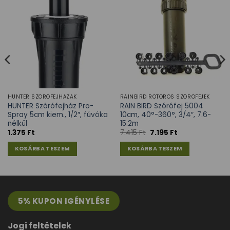
HUNTER SZÓRÓFEJHÁZAK
RAINBIRD ROTOROS SZÓRÓFEJEK
HUNTER Szórófejház Pro-
RAIN BIRD Szórófej 5004
Spray 5cm kiem., 1/2″, fúvóka
10cm, 40°-360°, 3/4″, 7.6-
nélkül
15.2m
1.375
Ft
7.415
Ft
7.195
Ft
KOSÁRBA TESZEM
KOSÁRBA TESZEM
5% KUPON IGÉNYLÉSE
Jogi feltételek