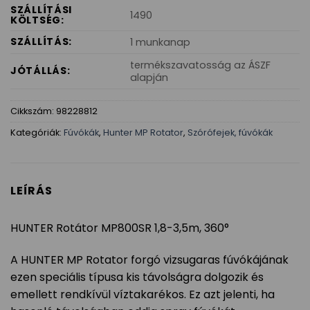
SZÁLLÍTÁSI
1490
KÖLTSÉG:
SZÁLLÍTÁS:
1 munkanap
termékszavatosság az ÁSZF
JÓTÁLLÁS:
alapján
Cikkszám:
98228812
Kategóriák:
Fúvókák
,
Hunter MP Rotator
,
Szórófejek, fúvókák
LEÍRÁS
HUNTER Rotátor MP800SR 1,8-3,5m, 360°
A HUNTER MP Rotator forgó vizsugaras fúvókájának
ezen speciális típusa kis távolságra dolgozik és
emellett rendkívül víztakarékos. Ez azt jelenti, ha