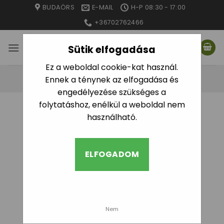
Skip
BUDAÖRS
E-MAIL
H-P 08:30 - 17:00
to
+36702762466
content
Sütik elfogadása
Ez a weboldal cookie-kat használ.
Ennek a ténynek az elfogadása és
engedélyezése szükséges a
folytatáshoz, enélkül a weboldal nem
használható.
ELFOGADOM
Nem