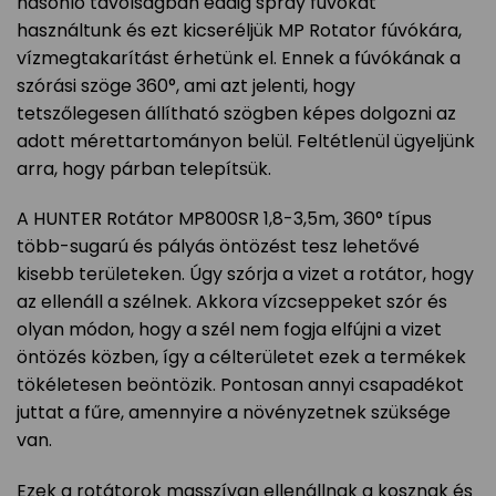
hasonló távolságban eddig spray fúvókát
használtunk és ezt kicseréljük MP Rotator fúvókára,
vízmegtakarítást érhetünk el. Ennek a fúvókának a
szórási szöge 360°, ami azt jelenti, hogy
tetszőlegesen állítható szögben képes dolgozni az
adott mérettartományon belül. Feltétlenül ügyeljünk
arra, hogy párban telepítsük.
A HUNTER Rotátor MP800SR 1,8-3,5m, 360° típus
több-sugarú és pályás öntözést tesz lehetővé
kisebb területeken. Úgy szórja a vizet a rotátor, hogy
az ellenáll a szélnek. Akkora vízcseppeket szór és
olyan módon, hogy a szél nem fogja elfújni a vizet
öntözés közben, így a célterületet ezek a termékek
tökéletesen beöntözik. Pontosan annyi csapadékot
juttat a fűre, amennyire a növényzetnek szüksége
van.
Ezek a rotátorok masszívan ellenállnak a kosznak és