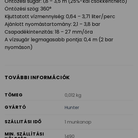
Öntözési sugár: 1,8 – 3,5 m (25%-kal csökkenthető)
Öntözési szög: 360°
Kijuttatott vízmennyiség: 0,64 – 3,71 liter/perc
Ajánlott nyomástartomány: 2,1 – 3,8 bar
Csapadékintenzitás: 18 – 27 mm/óra
A vízsugár legmagasabb pontja: 0,4 m (2 bar
nyomáson)
TOVÁBBI INFORMÁCIÓK
TÖMEG
0,012 kg
GYÁRTÓ
Hunter
SZÁLLITÁSI IDŐ
1 munkanap
MIN. SZÁLLÍTÁSI
1490