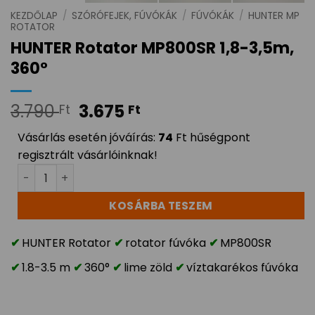
KEZDŐLAP
/
SZÓRÓFEJEK, FÚVÓKÁK
/
FÚVÓKÁK
/
HUNTER MP
ROTATOR
HUNTER Rotator MP800SR 1,8-3,5m,
360°
3.790
3.675
Ft
Ft
Vásárlás esetén jóváírás:
74
Ft hűségpont
regisztrált vásárlóinknak!
HUNTER Rotator MP800SR 1,8-3,5m, 360° mennyiség
KOSÁRBA TESZEM
HUNTER Rotator
rotator fúvóka
MP800SR
1.8-3.5 m
360°
lime zöld
víztakarékos fúvóka