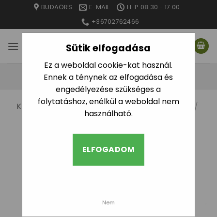
Skip
BUDAÖRS
E-MAIL
H-P 08:30 - 17:00
to
+36702762466
content
Sütik elfogadása
Ez a weboldal cookie-kat használ.
Ennek a ténynek az elfogadása és
engedélyezése szükséges a
folytatáshoz, enélkül a weboldal nem
KEZDŐLAP
/
MINŐSÉGI AJÁNLÁSOK TERMÉK
/
használható.
PÉNZTÁRCABARÁT
SZŰRÉS
ELFOGADOM
Nem