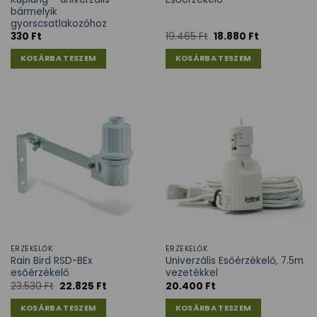
bármelyik
gyorscsatlakozóhoz
330
Ft
19.465
Ft
18.880
Ft
KOSÁRBA TESZEM
KOSÁRBA TESZEM
ÉRZÉKELŐK
ÉRZÉKELŐK
Rain Bird RSD-BEx
Univerzális Esőérzékelő, 7.5m
esőérzékelő
vezetékkel
23.530
Ft
22.825
Ft
20.400
Ft
KOSÁRBA TESZEM
KOSÁRBA TESZEM