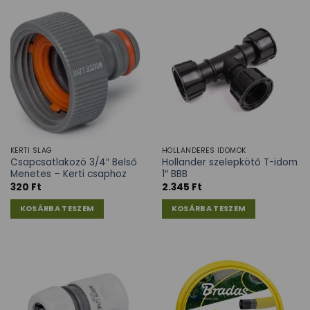
KERTI SLAG
HOLLANDERES IDOMOK
Csapcsatlakozó 3/4″ Belső
Hollander szelepkötő T-idom
Menetes – Kerti csaphoz
1″ BBB
320
Ft
2.345
Ft
KOSÁRBA TESZEM
KOSÁRBA TESZEM