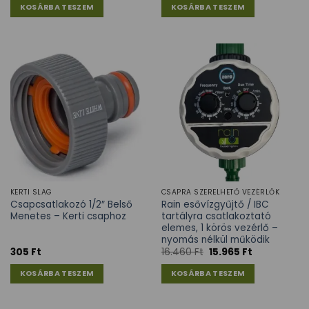
KOSÁRBA TESZEM
KOSÁRBA TESZEM
KERTI SLAG
CSAPRA SZERELHETŐ VEZÉRLŐK
Csapcsatlakozó 1/2″ Belső
Rain esővízgyűjtő / IBC
Menetes – Kerti csaphoz
tartályra csatlakoztató
elemes, 1 körös vezérlő –
nyomás nélkül működik
305
Ft
16.460
Ft
15.965
Ft
KOSÁRBA TESZEM
KOSÁRBA TESZEM