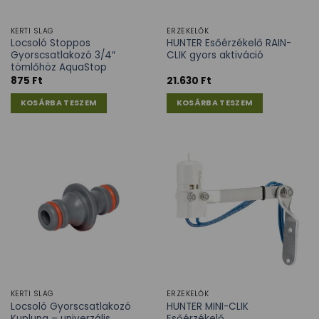
KERTI SLAG
ÉRZÉKELŐK
Locsoló Stoppos
HUNTER Esőérzékelő RAIN-
Gyorscsatlakozó 3/4″
CLIK gyors aktiváció
tömlőhöz AquaStop
875
Ft
21.630
Ft
KOSÁRBA TESZEM
KOSÁRBA TESZEM
KERTI SLAG
ÉRZÉKELŐK
Locsoló Gyorscsatlakozó
HUNTER MINI-CLIK
Kuplung – univerzális
Esőérzékelő