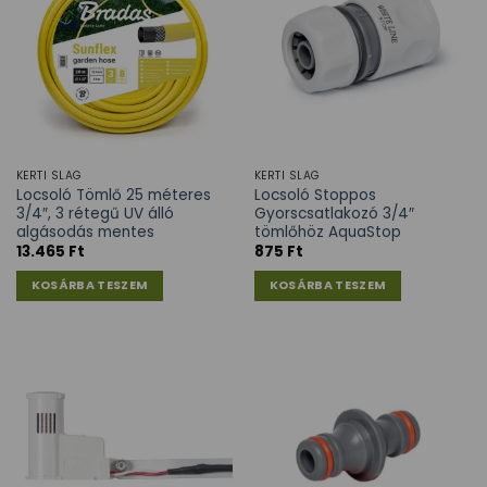
KERTI SLAG
KERTI SLAG
Locsoló Tömlő 25 méteres
Locsoló Stoppos
3/4″, 3 rétegű UV álló
Gyorscsatlakozó 3/4″
algásodás mentes
tömlőhöz AquaStop
13.465
Ft
875
Ft
KOSÁRBA TESZEM
KOSÁRBA TESZEM