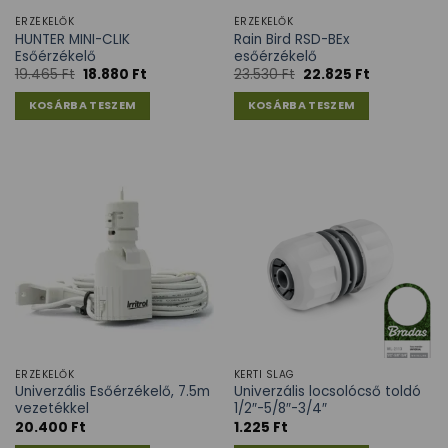
ÉRZÉKELŐK
ÉRZÉKELŐK
HUNTER MINI-CLIK
Rain Bird RSD-BEx
Esőérzékelő
esőérzékelő
19.465
Ft
18.880
Ft
23.530
Ft
22.825
Ft
KOSÁRBA TESZEM
KOSÁRBA TESZEM
ÉRZÉKELŐK
KERTI SLAG
Univerzális Esőérzékelő, 7.5m
Univerzális locsolócső toldó
vezetékkel
1/2″-5/8″-3/4″
20.400
Ft
1.225
Ft