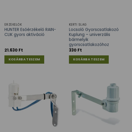
ÉRZÉKELŐK
KERTI SLAG
HUNTER Esőérzékelő RAIN-
Locsoló Gyorscsatlakozó
CLIK gyors aktiváció
Kuplung – univerzális
bármelyik
gyorscsatlakozóhoz
21.630
Ft
330
Ft
KOSÁRBA TESZEM
KOSÁRBA TESZEM