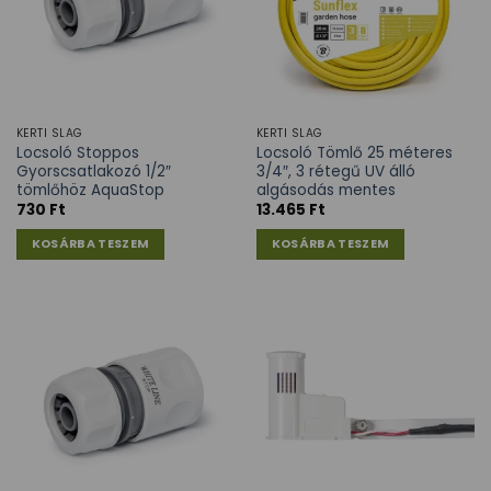
KERTI SLAG
KERTI SLAG
Locsoló Stoppos
Locsoló Tömlő 25 méteres
Gyorscsatlakozó 1/2″
3/4″, 3 rétegű UV álló
tömlőhöz AquaStop
algásodás mentes
730
Ft
13.465
Ft
KOSÁRBA TESZEM
KOSÁRBA TESZEM