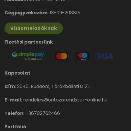
Cégjegyzékszám
: 13-09-208815
Viszonteladóknak
Fizetési partnerünk
Kapcsolat
Cím
:
2040, Budaörs, Törökbálinti u. 21.
E-mail
:
rendeles@ontozorendszer-online.hu
Telefon
:
+36702762466
Portfólió