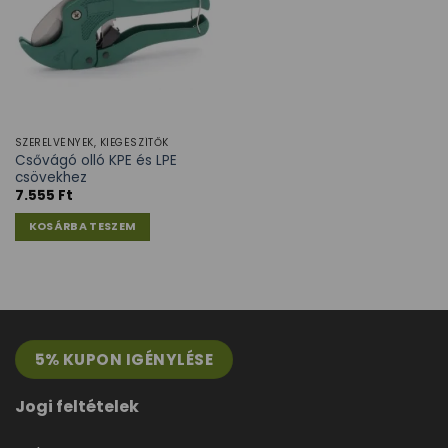
SZERELVÉNYEK, KIEGÉSZÍTŐK
Csővágó olló KPE és LPE
csövekhez
7.555
Ft
KOSÁRBA TESZEM
5% KUPON IGÉNYLÉSE
Jogi feltételek