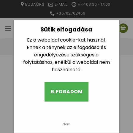
Skip
BUDAÖRS
E-MAIL
H-P 08:30 - 17:00
to
+36702762466
content
Sütik elfogadása
Ez a weboldal cookie-kat használ.
Ennek a ténynek az elfogadása és
engedélyezése szükséges a
folytatáshoz, enélkül a weboldal nem
KEZDŐLAP
/
GYÁRTÓ TERMÉK
/
TOP TOOLS
használható.
SZŰRÉS
ELFOGADOM
Nem