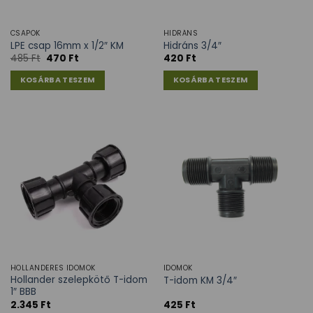
CSAPOK
HIDRÁNS
LPE csap 16mm x 1/2″ KM
Hidráns 3/4″
485
Ft
470
Ft
420
Ft
KOSÁRBA TESZEM
KOSÁRBA TESZEM
HOLLANDERES IDOMOK
IDOMOK
Hollander szelepkötő T-idom
T-idom KM 3/4″
1″ BBB
2.345
Ft
425
Ft