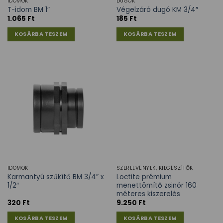
IDOMOK
DUGÓK
T-idom BM 1″
Végelzáró dugó KM 3/4″
1.065
Ft
185
Ft
KOSÁRBA TESZEM
KOSÁRBA TESZEM
IDOMOK
SZERELVÉNYEK, KIEGÉSZÍTŐK
Karmantyú szűkítő BM 3/4″ x
Loctite prémium
1/2″
menettömítő zsinór 160
méteres kiszerelés
320
Ft
9.250
Ft
KOSÁRBA TESZEM
KOSÁRBA TESZEM