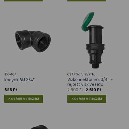
IDOMOK
CSAPOK, VÍZVÉTEL
Vízkonnektor női 3/4″ –
Könyök BM 3/4″
rejtett vízkivezető
625
Ft
2.690
Ft
2.610
Ft
KOSÁRBA TESZEM
KOSÁRBA TESZEM