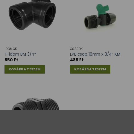
IDOMOK
CSAPOK
T-idom BM 3/4″
LPE csap 16mm x 3/4″ KM
850
Ft
485
Ft
KOSÁRBA TESZEM
KOSÁRBA TESZEM