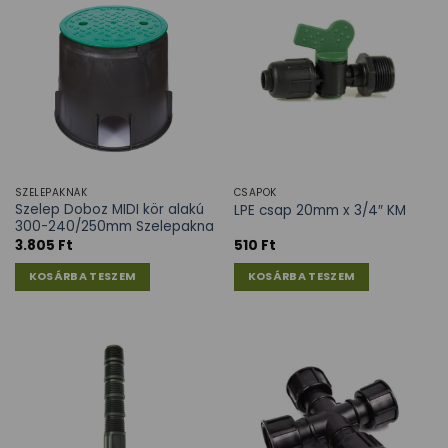
SZELEPAKNÁK
CSAPOK
Szelep Doboz MIDI kör alakú
LPE csap 20mm x 3/4″ KM
300-240/250mm Szelepakna
3.805
Ft
510
Ft
KOSÁRBA TESZEM
KOSÁRBA TESZEM