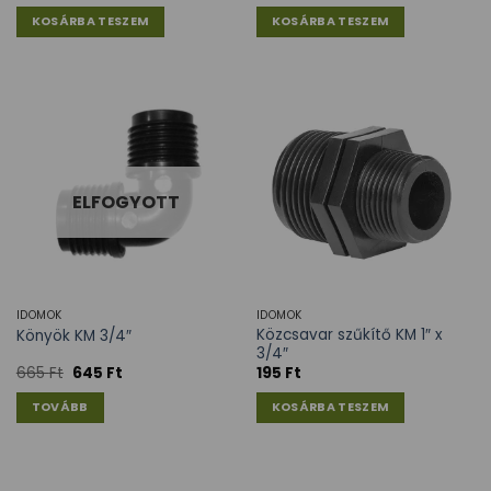
KOSÁRBA TESZEM
KOSÁRBA TESZEM
ELFOGYOTT
IDOMOK
IDOMOK
Közcsavar szűkítő KM 1″ x
Könyök KM 3/4″
3/4″
665
Ft
645
Ft
195
Ft
TOVÁBB
KOSÁRBA TESZEM