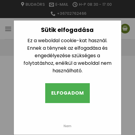
Skip
BUDAÖRS
E-MAIL
H-P 08:30 - 17:00
to
+36702762466
content
Sütik elfogadása
Ez a weboldal cookie-kat használ.
Ennek a ténynek az elfogadása és
engedélyezése szükséges a
folytatáshoz, enélkül a weboldal nem
KEZDŐLAP
/
GYÁRTÓ TERMÉK
/
IRRITEC
használható.
SZŰRÉS
ELFOGADOM
Nem