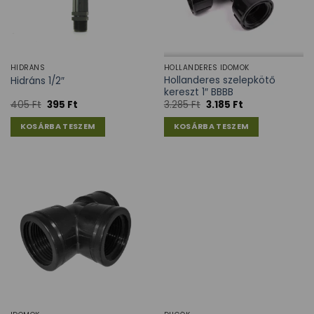
HIDRÁNS
HOLLANDERES IDOMOK
Hollanderes szelepkötő
Hidráns 1/2″
kereszt 1″ BBBB
405
Ft
395
Ft
3.285
Ft
3.185
Ft
KOSÁRBA TESZEM
KOSÁRBA TESZEM