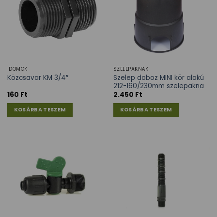
IDOMOK
SZELEPAKNÁK
Szelep doboz MINI kör alakú
Közcsavar KM 3/4″
212-160/230mm szelepakna
160
Ft
2.450
Ft
KOSÁRBA TESZEM
KOSÁRBA TESZEM