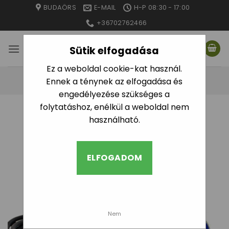
Skip
BUDAÖRS
E-MAIL
H-P 08:30 - 17:00
to
+36702762466
content
Sütik elfogadása
Ez a weboldal cookie-kat használ.
Ennek a ténynek az elfogadása és
engedélyezése szükséges a
folytatáshoz, enélkül a weboldal nem
KEZDŐLAP
/
GYÁRTÓ TERMÉK
/
EVAC
használható.
SZŰRÉS
ELFOGADOM
Nem