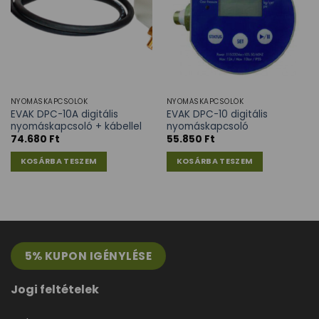
NYOMÁSKAPCSOLÓK
NYOMÁSKAPCSOLÓK
EVAK DPC-10A digitális
EVAK DPC-10 digitális
nyomáskapcsoló + kábellel
nyomáskapcsoló
74.680
Ft
55.850
Ft
KOSÁRBA TESZEM
KOSÁRBA TESZEM
5% KUPON IGÉNYLÉSE
Jogi feltételek