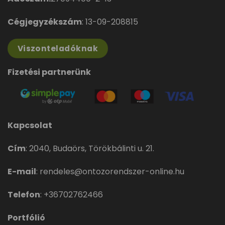
Cégjegyzékszám
: 13-09-208815
Viszonteladóknak
Fizetési partnerünk
Kapcsolat
Cím
:
2040, Budaörs, Törökbálinti u. 21.
E-mail
:
rendeles@ontozorendszer-online.hu
Telefon
:
+36702762466
Portfólió