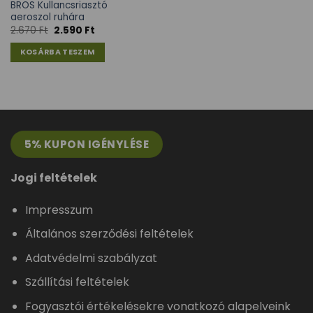
BROS Kullancsriasztó
aeroszol ruhára
2.670
Ft
2.590
Ft
KOSÁRBA TESZEM
5% KUPON IGÉNYLÉSE
Jogi feltételek
Impresszum
Általános szerződési feltételek
Adatvédelmi szabályzat
Szállítási feltételek
Fogyasztói értékelésekre vonatkozó alapelveink