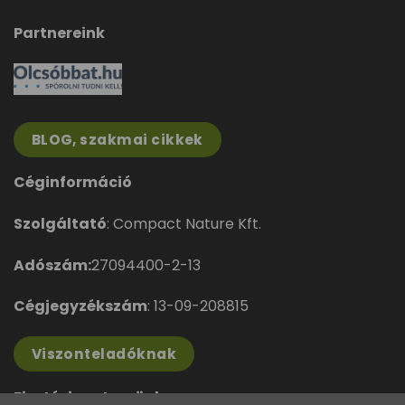
Partnereink
BLOG, szakmai cikkek
Céginformáció
Szolgáltató
: Compact Nature Kft.
Adószám:
27094400-2-13
Cégjegyzékszám
: 13-09-208815
Viszonteladóknak
Fizetési partnerünk