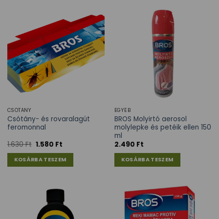
CSÓTÁNY
EGYÉB
Csótány- és rovaralagút
BROS Molyirtó aerosol
feromonnal
molylepke és petéik ellen 150
ml
1.630
Ft
1.580
Ft
2.490
Ft
KOSÁRBA TESZEM
KOSÁRBA TESZEM