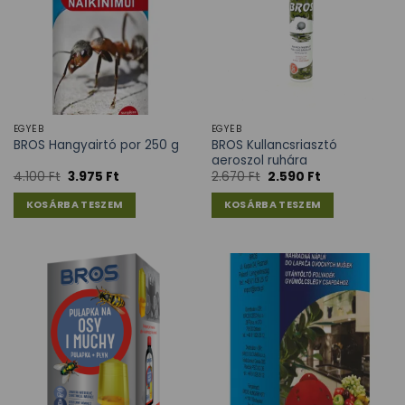
EGYÉB
EGYÉB
BROS Kullancsriasztó
BROS Hangyairtó por 250 g
aeroszol ruhára
4.100
Ft
3.975
Ft
2.670
Ft
2.590
Ft
KOSÁRBA TESZEM
KOSÁRBA TESZEM