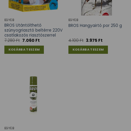
EGYÉB
EGYÉB
BROS Utántölthető
BROS Hangyairtó por 250 g
szúnyogriasztó beltérre 220V
csatlakozós riasztószerrel
7.280
Ft
7.060
Ft
4.100
Ft
3.975
Ft
KOSÁRBA TESZEM
KOSÁRBA TESZEM
EGYÉB