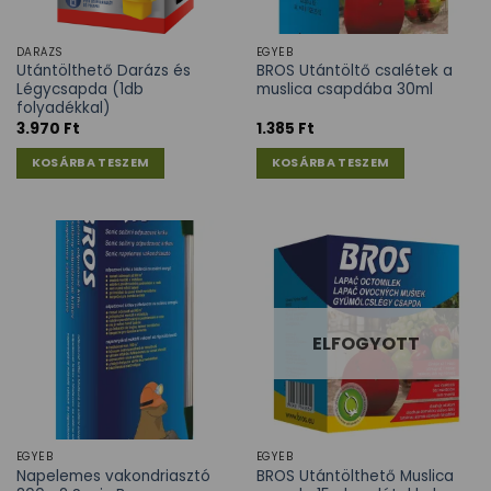
DARÁZS
EGYÉB
Utántölthető Darázs és
BROS Utántöltő csalétek a
Légycsapda (1db
muslica csapdába 30ml
folyadékkal)
3.970
Ft
1.385
Ft
KOSÁRBA TESZEM
KOSÁRBA TESZEM
ELFOGYOTT
EGYÉB
EGYÉB
Napelemes vakondriasztó
BROS Utántölthető Muslica