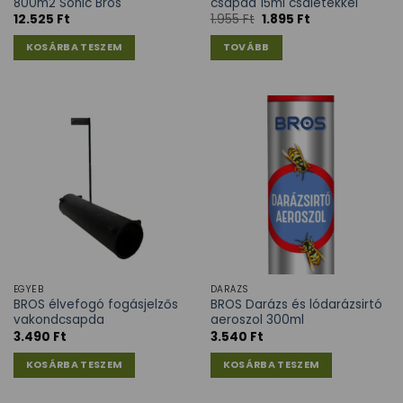
800m2 Sonic Bros
csapda 15ml csalétekkel
12.525
Ft
1.955
Ft
1.895
Ft
KOSÁRBA TESZEM
TOVÁBB
EGYÉB
DARÁZS
BROS élvefogó fogásjelzős
BROS Darázs és lódarázsirtó
vakondcsapda
aeroszol 300ml
3.490
Ft
3.540
Ft
KOSÁRBA TESZEM
KOSÁRBA TESZEM