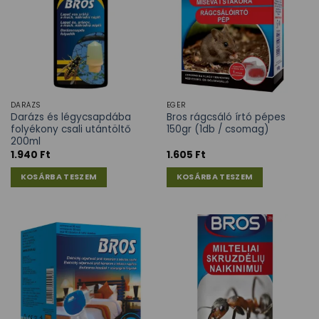
DARÁZS
EGÉR
Darázs és légycsapdába
Bros rágcsáló írtó pépes
folyékony csali utántöltő
150gr (1db / csomag)
200ml
1.940
Ft
1.605
Ft
KOSÁRBA TESZEM
KOSÁRBA TESZEM