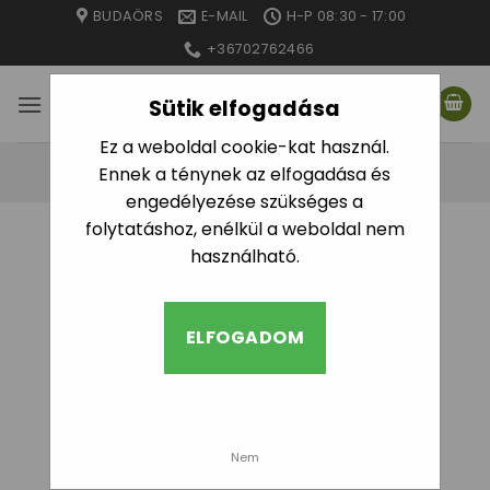
Skip
BUDAÖRS
E-MAIL
H-P 08:30 - 17:00
to
+36702762466
content
Sütik elfogadása
Ez a weboldal cookie-kat használ.
Ennek a ténynek az elfogadása és
engedélyezése szükséges a
folytatáshoz, enélkül a weboldal nem
KEZDŐLAP
/
GYÁRTÓ TERMÉK
/
BROS
használható.
SZŰRÉS
ELFOGADOM
Nem