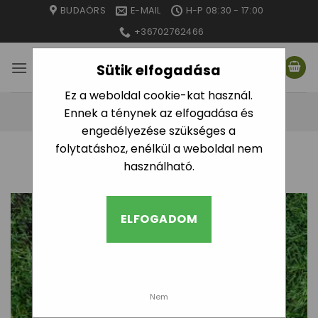
Skip
BUDAÖRS
E-MAIL
H-P 08:30 - 17:00
to
+36702762466
content
Sütik elfogadása
Ez a weboldal cookie-kat használ.
Ennek a ténynek az elfogadása és
engedélyezése szükséges a
folytatáshoz, enélkül a weboldal nem
KATEGÓRIA ARCHÍVUMOK:
FÜVESÍTÉS
használható.
ELFOGADOM
Nem