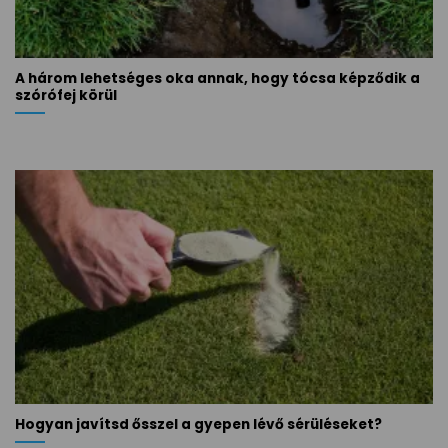
A három lehetséges oka annak, hogy tócsa képződik a
szórófej körül
Hogyan javítsd ősszel a gyepen lévő sérüléseket?