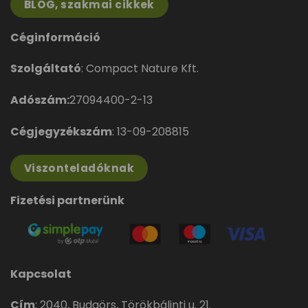
BLOG, szakmai cikkek
Céginformáció
Szolgáltató
: Compact Nature Kft.
Adószám:
27094400-2-13
Cégjegyzékszám
: 13-09-208815
Viszonteladóknak
Fizetési partnerünk
Kapcsolat
Cím
:
2040, Budaörs, Törökbálinti u. 21.