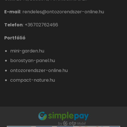
E-mail
:
rendeles@ontozorendszer-online.hu
Telefon
:
+36702762466
Portfólió
mini-garden.hu
borostyan-panel.hu
ontozorendszer-online.hu
compact-nature.hu