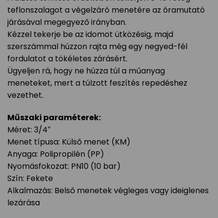
teflonszalagot a végelzáró menetére az óramutató
járásával megegyező irányban.
Kézzel tekerje be az idomot ütközésig, majd
szerszámmal húzzon rajta még egy negyed-fél
fordulatot a tökéletes zárásért.
Ügyeljen rá, hogy ne húzza túl a műanyag
meneteket, mert a túlzott feszítés repedéshez
vezethet.
Műszaki paraméterek:
Méret: 3/4″
Menet típusa: Külső menet (KM)
Anyaga: Polipropilén (PP)
Nyomásfokozat: PN10 (10 bar)
Szín: Fekete
Alkalmazás: Belső menetek végleges vagy ideiglenes
lezárása