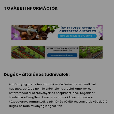
TOVÁBBI INFORMÁCIÓK
Dugók - általános tudnivalók:
A
műanyag menetes idomok
az öntözőrendszer rendkívül
hasznos, apró, de nem jelentéktelen darabjai, amelyek az
öntözőrendszer szerelvényeinek beépítését, azok tagolását
hivatottak elősegíteni. A menetes idomok közé tartoznak a
közcsavarok, karmantyúk, szűkítő- és bővítő közcsavarok, végelzáró
dugók és más műanyag kiegészítők.