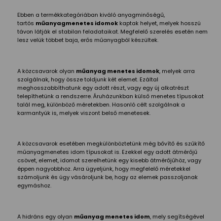
Ebben a termékkategóriában kiváló anyagminőségű,
tartós
műanyagmenetes idomok
kaptak helyet, melyek hosszú
távon látják el stabilan feladataikat. Megfelelő szerelés esetén nem
lesz velük többet baja, erős műanyagból készültek.
A közcsavarok olyan
műanyag menetes idomok
, melyek arra
szolgálnak, hogy össze toldjunk két elemet. Ezáltal
meghosszabbíthatunk egy adott részt, vagy egy új alkatrészt
telepíthetünk a rendszerre. Áruházunkban külső menetes típusokat
talál meg, különböző méretekben. Hasonló célt szolgálnak a
karmantyúk is, melyek viszont belső menetesek.
A közcsavarok esetében megkülönböztetünk még bővítő és szűkítő
műanyagmenetes idom típusokat is. Ezekkel egy adott átmérőjű
csövet, elemet, idomot szerelhetünk egy kisebb átmérőjűhöz, vagy
éppen nagyobbhoz. Arra ügyeljünk, hogy megfelelő méretekkel
számoljunk és úgy vásároljunk be, hogy az elemek passzoljanak
egymáshoz.
A hidráns egy olyan
műanyag menetes idom
, mely segítségével