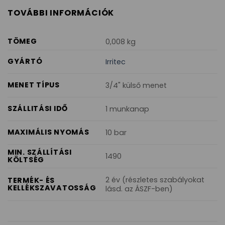
TOVÁBBI INFORMÁCIÓK
TÖMEG
0,008 kg
GYÁRTÓ
Irritec
MENET TÍPUS
3/4" külső menet
SZÁLLITÁSI IDŐ
1 munkanap
MAXIMÁLIS NYOMÁS
10 bar
MIN. SZÁLLÍTÁSI
1490
KÖLTSÉG
2 év (részletes szabályokat
TERMÉK- ÉS
KELLÉKSZAVATOSSÁG
lásd. az ÁSZF-ben)