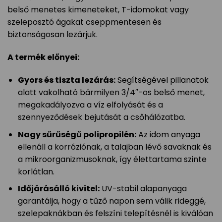
belső menetes kimeneteket, T-idomokat vagy
szeleposztó ágakat cseppmentesen és
biztonságosan lezárjuk.
A termék előnyei:
Gyors és tiszta lezárás:
Segítségével pillanatok
alatt vakolható bármilyen 3/4″-os belső menet,
megakadályozva a víz elfolyását és a
szennyeződések bejutását a csőhálózatba.
Nagy sűrűségű polipropilén:
Az idom anyaga
ellenáll a korróziónak, a talajban lévő savaknak és
a mikroorganizmusoknak, így élettartama szinte
korlátlan.
Időjárásálló kivitel:
UV-stabil alapanyaga
garantálja, hogy a tűző napon sem válik rideggé,
szelepaknákban és felszíni telepítésnél is kiválóan