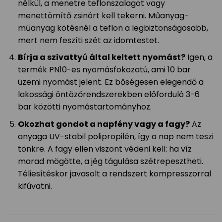
nélkül, a menetre teflonszalagot vagy
menettömítő zsinórt kell tekerni. Műanyag-
műanyag kötésnél a teflon a legbiztonságosabb,
mert nem feszíti szét az idomtestet.
Bírja a szivattyú által keltett nyomást?
Igen, a
termék PN10-es nyomásfokozatú, ami 10 bar
üzemi nyomást jelent. Ez bőségesen elegendő a
lakossági öntözőrendszerekben előforduló 3-6
bar közötti nyomástartományhoz.
Okozhat gondot a napfény vagy a fagy?
Az
anyaga UV-stabil polipropilén, így a nap nem teszi
tönkre. A fagy ellen viszont védeni kell: ha víz
marad mögötte, a jég tágulása szétrepesztheti.
Téliesítéskor javasolt a rendszert kompresszorral
kifúvatni.