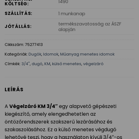
1490
KÖLTSÉG:
SZÁLLÍTÁS:
1 munkanap
termékszavatosság az ÁSZF
JÓTÁLLÁS:
alapján
Cikkszám:
75277413
Kategóriák:
Dugók
,
Idomok
,
Műanyag menetes idomok
Címkék:
3/4"
,
dugó
,
KM
,
külső menetes
,
végelzáró
LEÍRÁS
A
Végelzáró KM 3/4″
egy alapvető gépészeti
kiegészítő, amely elengedhetetlen az
öntözőrendszerek szakszerű lezárásához és
szakaszolásához. Ez a külső menetes végdugó
lehetővé teszi, hogy a használaton kívüli 3/4″-os