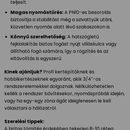
teljesít.
Magas nyomástűrés:
A PN10-es besorolás
biztosítja a stabilitást még a szivattyúk utáni,
közvetlen nyomás alatt lévő szakaszokon is.
Könnyű szerelhetőség:
A hatszögletű
fejkialakítás biztos fogást nyújt villáskulcs vagy
állítható fogó számára, így a rögzítés és az
eltávolítás is egyszerű.
Kinek ajánljuk?
Profi kertépítőknek és
hobbikertészeknek egyaránt, akik 3/4″-os
rendszerelemekkel dolgoznak. Nélkülözhetetlen
kellék a rendszer bővítésekor, nyomáspróbák idején,
vagy ha egy-egy zóna ágát ideiglenesen le kell
választani a hálózatról.
Szerelési tippek:
A biztos tömítés érdekében tekerjen 8-10 réteg