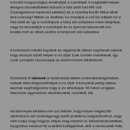
a kívánt magasságba emelhetjük a szórófejet. A megfelelő helyen
elvágva összeköttetést biztosít a föld alatt futó KPE cső
(nyeregidomon keresztül például) és a szórófej között. Mikor lehet
erre szükség? Abban az esetben, ha mondjuk a cső túl mélyen fut a
föld alatt és így a szórófejünk a talaj alá süllyedne mikor telepítjük,
vagy ha lecseréljük a szórófejet és az újonnan beszerzett ház
kisebb mint az előző, ezáltal a talajszint alá süllyedne.
A különböző méretű kupakok és végelzárók abban segítenek nekünk,
hogy elzárjuk adott helyen a víz útját. Ezek szintén menetesek, így
csak szimplán rácsavarjuk az elzárni kívánt alkatrészre.
Különböző
T-idomok
is találhatóak ebben a termékkategóriában,
melyek által elágaztathatjuk a víz útját. A könyökök pedig abban
lesznek segítségünkre, hogy a víz elforduljon. 90 fokos szögben
illesszünk egymáshoz alkatrészeket, csöveket, stb.
Ha bármilyen kérdése van azt illetően, hogy milyen kiegészítő
alkatrészre van szüksége egy adott probléma megoldásához, vagy
nem tudja, hogy hogyan oldjon meg valamit az öntözőrendszerében,
nyugodtan keresse fel szakértő kollégáinkat, akik a rendszerek mély