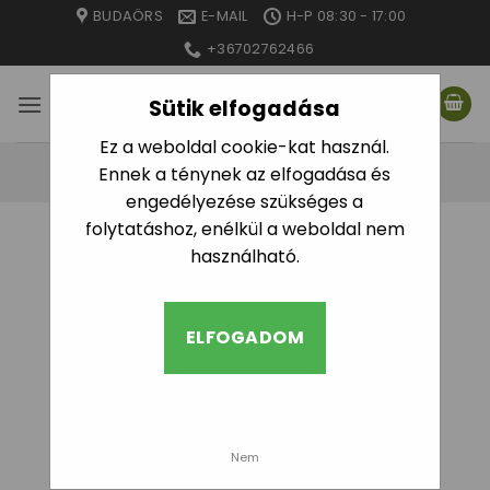
Skip
BUDAÖRS
E-MAIL
H-P 08:30 - 17:00
to
+36702762466
content
Sütik elfogadása
Ez a weboldal cookie-kat használ.
Ennek a ténynek az elfogadása és
engedélyezése szükséges a
folytatáshoz, enélkül a weboldal nem
használható.
ELFOGADOM
Nem