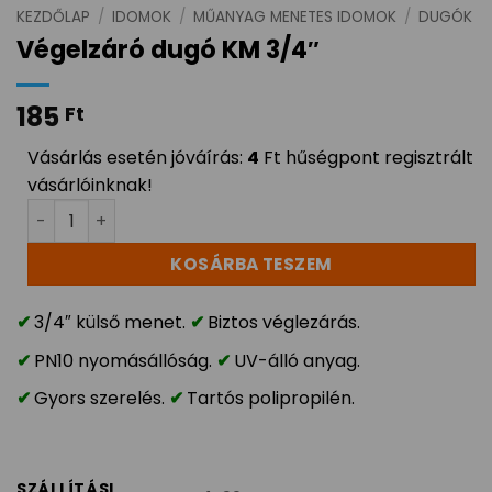
KEZDŐLAP
/
IDOMOK
/
MŰANYAG MENETES IDOMOK
/
DUGÓK
Végelzáró dugó KM 3/4″
185
Ft
Vásárlás esetén jóváírás:
4
Ft hűségpont regisztrált
vásárlóinknak!
Végelzáró dugó KM 3/4" mennyiség
KOSÁRBA TESZEM
3/4″ külső menet.
Biztos véglezárás.
PN10 nyomásállóság.
UV-álló anyag.
Gyors szerelés.
Tartós polipropilén.
SZÁLLÍTÁSI