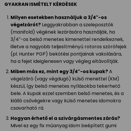
GYAKRAN ISMÉTELT KÉRDÉSEK
Milyen esetekben használjuk a 3/4″-os
végelzárót?
Leggyakrabban a szeleposztók
(manifold) végének lezárására használják, ha
3/4″-os belső menetes kimenettel rendelkeznek,
illetve a nagyobb teljesítményű rotoros szórófejek
(pl. Hunter PGP) bekötési pontjainak vakolására,
ha a fejet ideiglenesen vagy végleg eltávolítják.
Miben más ez, mint egy 3/4″-os kupak?
A
végelzáró (vagy végdugó) külső menettel (KM)
készül, így belső menetes nyílásokba tekerhető
bele. A kupak ezzel szemben belső menetes, és a
kiálló csővégekre vagy külső menetes idomokra
csavarható rá.
Hogyan érhető el a szivárgásmentes zárás?
Mivel ez egy fix műanyag idom beépített gumi