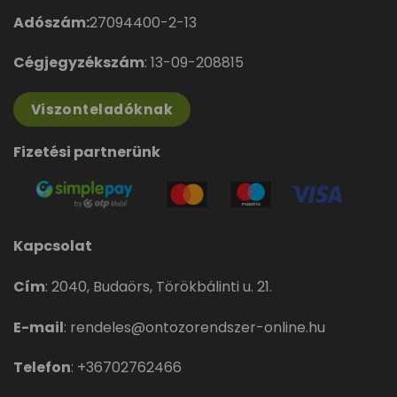
Adószám:
27094400-2-13
Cégjegyzékszám
: 13-09-208815
Viszonteladóknak
Fizetési partnerünk
Kapcsolat
Cím
:
2040, Budaörs, Törökbálinti u. 21.
E-mail
:
rendeles@ontozorendszer-online.hu
Telefon
:
+36702762466