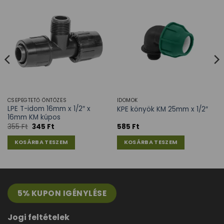
CSEPEGTETŐ ÖNTÖZÉS
IDOMOK
LPE T-idom 16mm x 1/2″ x
KPE könyök KM 25mm x 1/2″
16mm KM kúpos
355
Ft
345
Ft
585
Ft
KOSÁRBA TESZEM
KOSÁRBA TESZEM
5% KUPON IGÉNYLÉSE
Jogi feltételek