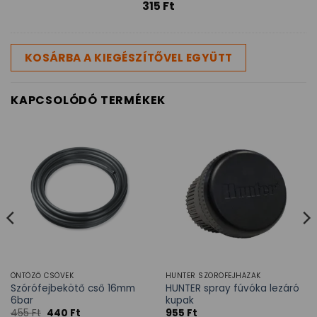
315
Ft
KOSÁRBA A KIEGÉSZÍTŐVEL EGYÜTT
KAPCSOLÓDÓ TERMÉKEK
ÖNTÖZŐ CSÖVEK
HUNTER SZÓRÓFEJHÁZAK
Szórófejbekötő cső 16mm
HUNTER spray fúvóka lezáró
6bar
kupak
455
Ft
440
Ft
955
Ft