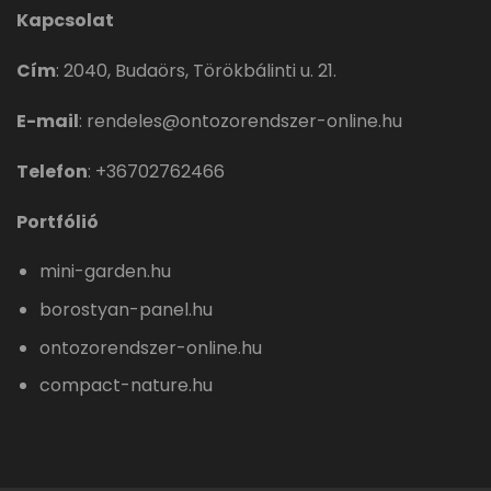
Kapcsolat
Cím
:
2040, Budaörs, Törökbálinti u. 21.
E-mail
:
rendeles@ontozorendszer-online.hu
Telefon
:
+36702762466
Portfólió
mini-garden.hu
borostyan-panel.hu
ontozorendszer-online.hu
compact-nature.hu