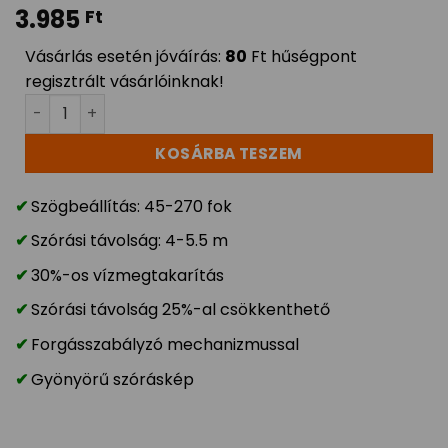
3.985
Ft
Vásárlás esetén jóváírás:
80
Ft hűségpont
regisztrált vásárlóinknak!
RAIN BIRD Rotary fúvóka R-VAN-18 5,5m 45°-270° men
KOSÁRBA TESZEM
Szögbeállítás: 45-270 fok
Szórási távolság: 4-5.5 m
30%-os vízmegtakarítás
Szórási távolság 25%-al csökkenthető
Forgásszabályzó mechanizmussal
Gyönyörű szóráskép