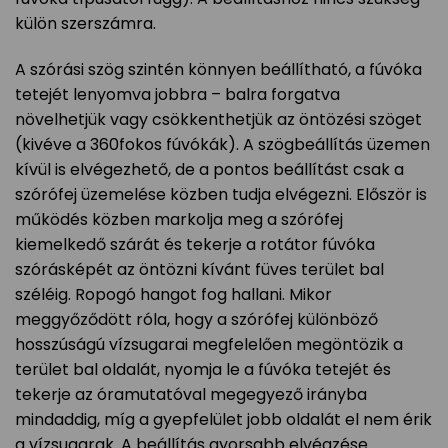
külön szerszámra.
A szórási szög szintén könnyen beállítható, a fúvóka
tetejét lenyomva jobbra – balra forgatva
növelhetjük vagy csökkenthetjük az öntözési szöget
(kivéve a 360fokos fúvókák). A szögbeállítás üzemen
kívül is elvégezhető, de a pontos beállítást csak a
szórófej üzemelése közben tudja elvégezni. Először is
működés közben markolja meg a szórófej
kiemelkedő szárát és tekerje a rotátor fúvóka
szórásképét az öntözni kívánt füves terület bal
széléig. Ropogó hangot fog hallani. Mikor
meggyőződött róla, hogy a szórófej különböző
hosszúságú vízsugarai megfelelően megöntözik a
terület bal oldalát, nyomja le a fúvóka tetejét és
tekerje az óramutatóval megegyező irányba
mindaddig, míg a gyepfelület jobb oldalát el nem érik
a vízsugarak. A beállítás gyorsabb elvégzése