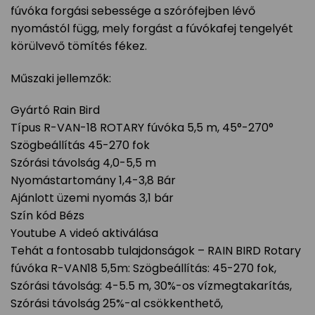
fúvóka forgási sebessége a szórófejben lévő
nyomástól függ, mely forgást a fúvókafej tengelyét
körülvevő tömítés fékez.
Műszaki jellemzők:
Gyártó Rain Bird
Típus R-VAN-18 ROTARY fúvóka 5,5 m, 45°-270°
Szögbeállítás 45-270 fok
Szórási távolság 4,0-5,5 m
Nyomástartomány 1,4-3,8 Bár
Ajánlott üzemi nyomás 3,1 bár
Szín kód Bézs
Youtube A videó aktiválása
Tehát a fontosabb tulajdonságok – RAIN BIRD Rotary
fúvóka R-VAN18 5,5m: Szögbeállítás: 45-270 fok,
Szórási távolság: 4-5.5 m, 30%-os vízmegtakarítás,
Szórási távolság 25%-al csökkenthető,