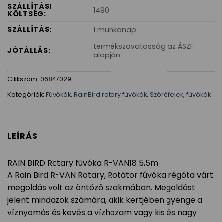
SZÁLLÍTÁSI
1490
KÖLTSÉG:
SZÁLLÍTÁS:
1 munkanap
termékszavatosság az ÁSZF
JÓTÁLLÁS:
alapján
Cikkszám:
06847029
Kategóriák:
Fúvókák
,
RainBird rotary fúvókák
,
Szórófejek, fúvókák
LEÍRÁS
RAIN BIRD Rotary fúvóka R-VAN18 5,5m
A Rain Bird R-VAN Rotary, Rotátor fúvóka régóta várt
megoldás volt az öntöző szakmában. Megoldást
jelent mindazok számára, akik kertjében gyenge a
víznyomás és kevés a vízhozam vagy kis és nagy