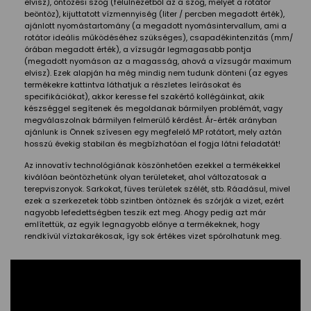
elvisz), öntözési szög (felülnézetből az a szög, melyet a rotátor
beöntöz), kijuttatott vízmennyiség (liter / percben megadott érték),
ajánlott nyomástartomány (a megadott nyomásintervallum, ami a
rotátor ideális működéséhez szükséges), csapadékintenzitás (mm/
órában megadott érték), a vízsugár legmagasabb pontja
(megadott nyomáson az a magasság, ahová a vízsugár maximum
elvisz). Ezek alapján ha még mindig nem tudunk dönteni (az egyes
termékekre kattintva láthatjuk a részletes leírásokat és
specifikációkat), akkor keresse fel szakértő kollégáinkat, akik
készséggel segítenek és megoldanak bármilyen problémát, vagy
megválaszolnak bármilyen felmerülő kérdést. Ár-érték arányban
ajánlunk is Önnek szívesen egy megfelelő MP rotátort, mely aztán
hosszú évekig stabilan és megbízhatóan el fogja látni feladatát!
Az innovatív technológiának köszönhetően ezekkel a termékekkel
kiválóan beöntözhetünk olyan területeket, ahol változatosak a
terepviszonyok. Sarkokat, füves területek szélét, stb. Ráadásul, mivel
ezek a szerkezetek több szintben öntöznek és szórják a vizet, ezért
nagyobb lefedettségben teszik ezt meg. Ahogy pedig azt már
említettük, az egyik legnagyobb előnye a termékeknek, hogy
rendkívül víztakarékosak, így sok értékes vizet spórolhatunk meg.