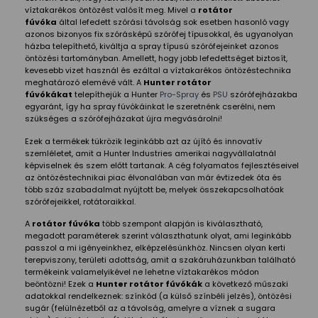
víztakarékos öntözést valósít meg. Mivel a
rotátor
fúvóka
által lefedett szórási távolság sok esetben hasonló vagy
azonos bizonyos fix szórásképű szórófej típusokkal, és ugyanolyan
házba telepíthető, kiváltja a spray típusú szórófejeinket azonos
öntözési tartományban. Amellett, hogy jobb lefedettséget biztosít,
kevesebb vizet használ és ezáltal a víztakarékos öntözéstechnika
meghatározó elemévé vált. A
Hunter rotátor
fúvókákat
telepíthejük a Hunter
Pro-Spray
és
PSU
szórófejházakba
egyaránt, így ha spray fúvókáinkat le szeretnénk cserélni, nem
szükséges a szórófejházakat újra megvásárolni!
Ezek a termékek tükrözik leginkább azt az újító és innovatív
szemléletet, amit a Hunter Industries amerikai nagyvállalatnál
képviselnek és szem előtt tartanak. A cég folyamatos fejlesztéseivel
az öntözéstechnikai piac élvonalában van már évtizedek óta és
több száz szabadalmat nyújtott be, melyek összekapcsolhatóak
szórófejeikkel, rotátoraikkal.
A
rotátor fúvóka
több szempont alapján is kiválasztható,
megadott paraméterek szerint választhatunk olyat, ami leginkább
passzol a mi igényeinkhez, elképzelésünkhöz. Nincsen olyan kerti
terepviszony, területi adottság, amit a szakáruházunkban található
termékeink valamelyikével ne lehetne víztakarékos módon
beöntözni! Ezek a
Hunter rotátor fúvókák
a következő műszaki
adatokkal rendelkeznek: színkód (a külső színbéli jelzés), öntözési
sugár (felülnézetből az a távolság, amelyre a víznek a sugara