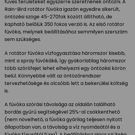
füves területeket egyszerre szeretnének öntözni. A
Rain-Bird rotátor fúvóka igazán egyedire sikerült,
öntözési szöge 45-270fok között állítható, de
kapható belőlük 350 fokos verzió is. Az első rotátor
fúvóka, melynek beállításához semmilyen szerszám
sem szükséges.
A rotátor fúvóka vízfogyasztása háromszor kisebb,
mint a spray fúvókáké, így gyakorlatilag háromszor
több szórófejet lehet elhelyezni egy öntözési körön
belül. Könnyebbé vált az öntözőrendszer
tervezhetősége és olcsóbb lett a bekerülési költség
is.
A fúvóka szórási távolsága az oldalán található
bordás gyűrű segítségével 25%-al csökkenthető
(nem növelhető, a fúvóka gyárilag teljesen nyitott
állapotban van, a távolság a víz nyomásától és a
fúvóka típusától függ). A beállításhoz nincs szükség