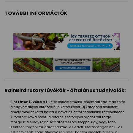
TOVÁBBI INFORMÁCIÓK
RainBird rotary fúvókák - általános tudnivalók:
A
rotátor fúvóka
a Hunter csúcsterméke, amely forradalmasította
a hagyományos öntözésről alkotott képet. Új kategória született,
amely mindenkorra beírta a nevét az öntözéstechnika történelmébe.
A rotátor fúvóka ötvözi a rotoros szórófejnél tapasztalt forgó
mozgást a spray fejnél látható fix szórásképpel úgy, hogy több
szintben forgó vízsugarat használ az adott szórásszögön belül és
ezt nem csak, hogy látványosan teszi, hanem emellett abszolút