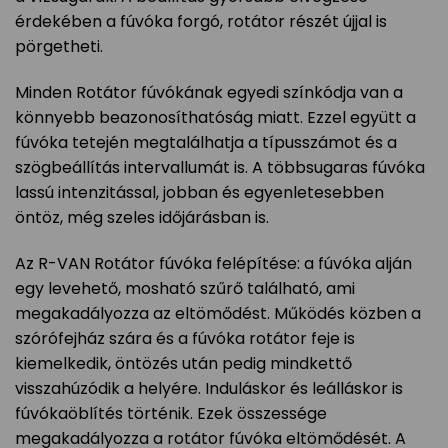
érdekében a fúvóka forgó, rotátor részét újjal is
pörgetheti.
Minden Rotátor fúvókának egyedi színkódja van a
könnyebb beazonosíthatóság miatt. Ezzel együtt a
fúvóka tetején megtalálhatja a típusszámot és a
szögbeállítás intervallumát is. A többsugaras fúvóka
lassú intenzitással, jobban és egyenletesebben
öntöz, még szeles időjárásban is.
Az R-VAN Rotátor fúvóka felépítése: a fúvóka alján
egy levehető, mosható szűrő található, ami
megakadályozza az eltömődést. Működés közben a
szórófejház szára és a fúvóka rotátor feje is
kiemelkedik, öntözés után pedig mindkettő
visszahúzódik a helyére. Induláskor és leálláskor is
fúvókaöblítés történik. Ezek összessége
megakadályozza a rotátor fúvóka eltömődését. A