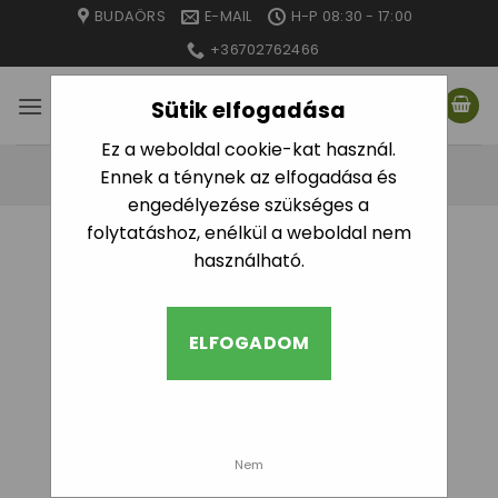
Skip
BUDAÖRS
E-MAIL
H-P 08:30 - 17:00
to
+36702762466
content
Sütik elfogadása
Ez a weboldal cookie-kat használ.
Ennek a ténynek az elfogadása és
engedélyezése szükséges a
folytatáshoz, enélkül a weboldal nem
használható.
ELFOGADOM
Nem