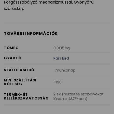
Forgásszabályzó mechanizmussal, Gyönyörű
szóráskép
TOVÁBBI INFORMÁCIÓK
TÖMEG
0,0135 kg
GYÁRTÓ
Rain Bird
SZÁLLITÁSI IDŐ
1 munkanap
MIN. SZÁLLÍTÁSI
1490
KÖLTSÉG
2 év (részletes szabályokat
TERMÉK- ÉS
KELLÉKSZAVATOSSÁG
lásd. az ÁSZF-ben)