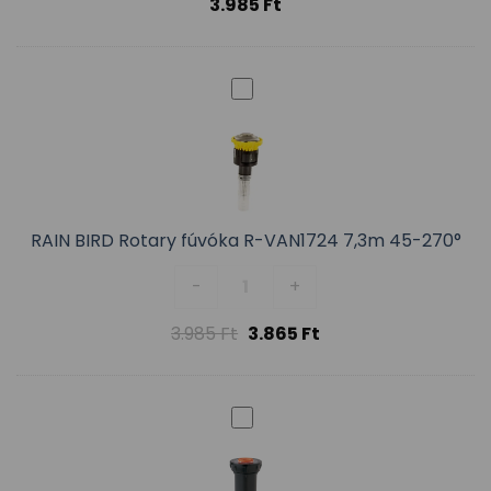
3.985
Ft
RAIN BIRD Rotary fúvóka R-VAN1724 7,3m 45-270°
RAIN BIRD Rotary fúvóka R-VAN
-
+
3.985
Ft
3.865
Ft