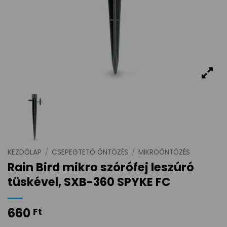
KEZDŐLAP
/
CSEPEGTETŐ ÖNTÖZÉS
/
MIKROÖNTÖZÉS
Rain Bird mikro szórófej leszúró
tüskével, SXB-360 SPYKE FC
660
Ft