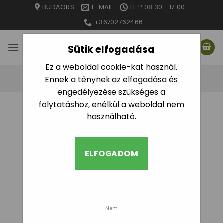
Skip
BUDAÖRS
E-MAIL
H-P 08:30 - 17:00
to
+36702762466
content
Sütik elfogadása
Ez a weboldal cookie-kat használ.
Ennek a ténynek az elfogadása és
engedélyezése szükséges a
folytatáshoz, enélkül a weboldal nem
használható.
ELFOGADOM
Nem