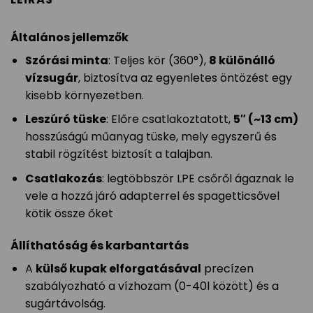
Általános jellemzők
Szórási minta
: Teljes kör (360°),
8 különálló
vízsugár
, biztosítva az egyenletes öntözést egy
kisebb környezetben.
Leszúró tüske
: Előre csatlakoztatott,
5″ (~13 cm)
hosszúságú műanyag tüske, mely egyszerű és
stabil rögzítést biztosít a talajban.
Csatlakozás
: legtöbbször LPE csőről ágaznak le
vele a hozzá járó adapterrel és spagetticsővel
kötik össze őket
Állíthatóság és karbantartás
A
külső kupak elforgatásával
precízen
szabályozható a vízhozam (0-40l között) és a
sugártávolság.