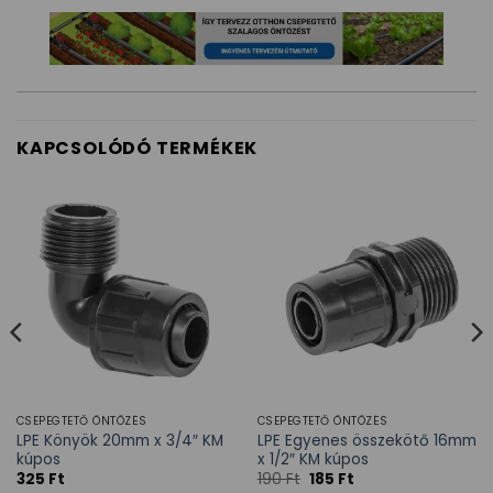
KAPCSOLÓDÓ TERMÉKEK
CSEPEGTETŐ ÖNTÖZÉS
CSEPEGTETŐ ÖNTÖZÉS
LPE Könyök 20mm x 3/4″ KM
LPE Egyenes összekötő 16mm
kúpos
x 1/2″ KM kúpos
325
Ft
190
Ft
185
Ft