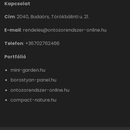
Kapcsolat
Cím
:
2040, Budaörs, Törökbálinti u. 21.
E-mail
:
rendeles@ontozorendszer-online.hu
Telefon
:
+36702762466
Portfólió
mini-garden.hu
borostyan-panel.hu
ontozorendszer-online.hu
compact-nature.hu