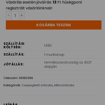
Vásárlás esetén jóváírás:
13
Ft hűségpont
regisztrált vásárlóinknak!
Rain Bird mikro szórófej leszúró tüskével, SXB-360 SP
KOSÁRBA TESZEM
SZÁLLÍTÁSI
1490
KÖLTSÉG:
SZÁLLÍTÁS:
1 munkanap
termékszavatosság az ÁSZF
JÓTÁLLÁS:
alapján
Cikkszám:
59160366
Kategóriák:
Csepegtető öntözés
,
Mikroöntözés
LEÍRÁS