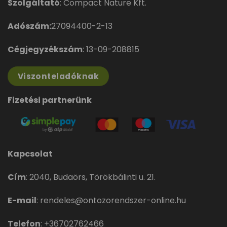
Szolgáltató
: Compact Nature Kft.
Adószám:
27094400-2-13
Cégjegyzékszám
: 13-09-208815
Viszonteladóknak
Fizetési partnerünk
Kapcsolat
Cím
:
2040, Budaörs, Törökbálinti u. 21.
E-mail
:
rendeles@ontozorendszer-online.hu
Telefon
:
+36702762466