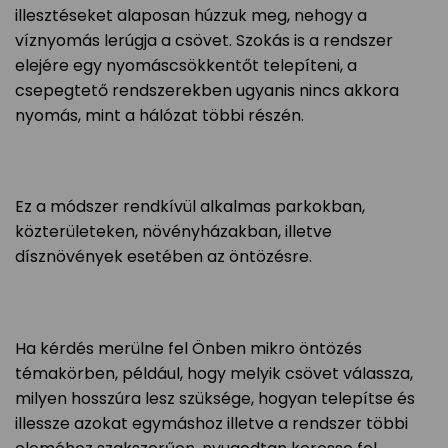
illesztéseket alaposan húzzuk meg, nehogy a
víznyomás lerúgja a csövet. Szokás is a rendszer
elejére egy nyomáscsökkentőt telepíteni, a
csepegtető rendszerekben ugyanis nincs akkora
nyomás, mint a hálózat többi részén.
Ez a módszer rendkívül alkalmas parkokban,
közterületeken, növényházakban, illetve
dísznövények esetében az öntözésre.
Ha kérdés merülne fel Önben mikro öntözés
témakörben, például, hogy melyik csövet válassza,
milyen hosszúra lesz szüksége, hogyan telepítse és
illessze azokat egymáshoz illetve a rendszer többi