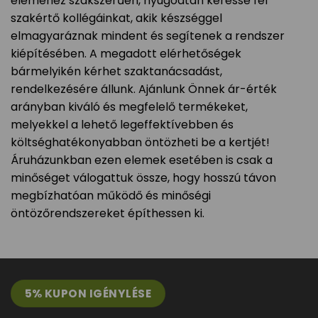
eleméhez szakszerűen, nyugodtan keresse fel
szakértő kollégáinkat, akik készséggel
elmagyaráznak mindent és segítenek a rendszer
kiépítésében. A megadott elérhetőségek
bármelyikén kérhet szaktanácsadást,
rendelkezésére állunk. Ajánlunk Önnek ár-érték
arányban kiváló és megfelelő termékeket,
melyekkel a lehető legeffektívebben és
költséghatékonyabban öntözheti be a kertjét!
Áruházunkban ezen elemek esetében is csak a
minőséget válogattuk össze, hogy hosszú távon
megbízhatóan működő és minőségi
öntözőrendszereket építhessen ki.
5% KUPON IGÉNYLÉSE