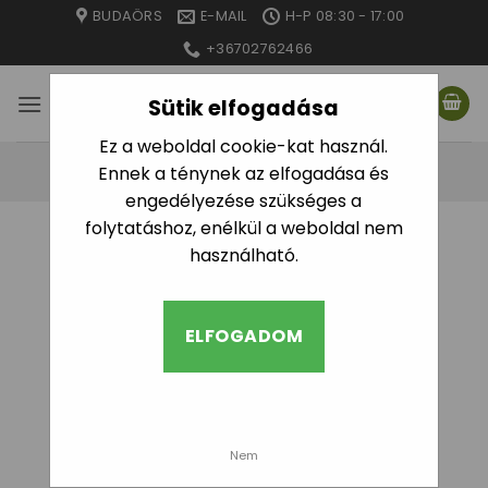
Skip
BUDAÖRS
E-MAIL
H-P 08:30 - 17:00
to
+36702762466
content
Sütik elfogadása
Ez a weboldal cookie-kat használ.
Ennek a ténynek az elfogadása és
engedélyezése szükséges a
folytatáshoz, enélkül a weboldal nem
KEZDŐLAP
/
CSEPEGTETŐ ÖNTÖZÉS
/
használható.
MIKROÖNTÖZÉS
/
MIKRO SZÓRÓFEJEK
SZŰRÉS
ELFOGADOM
Nem