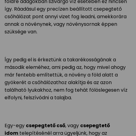
földre adagokban szivárgó víz esetében ez nincsen
így. Ráadásul egy precízen beállított csepegtető
csőhálózat pont annyi vizet fog leadni, amekkorára
annak a növénynek, vagy növénysornak éppen
szüksége van.
Így pedig el is érkeztünk a takarékosságának a
második eleméhez, ami pedig az, hogy mivel ahogy
már fentebb említettük, a növény a föld alatt a
gyökerét a csőhálózathoz alakítja és az azon
található lyukakhoz, nem fog tehát fölöslegesen víz
elfolyni, felszívódni a talajba.
Egy-egy
csepegtető cső
, vagy
csepegtető
idom
telepítésénél arra ügyeljünk, hogy az