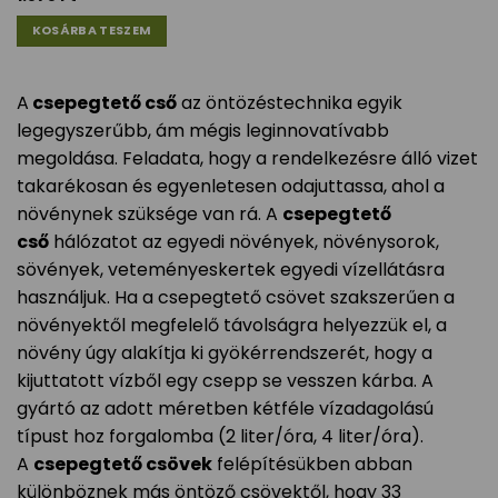
KOSÁRBA TESZEM
A
csepegtető cső
az öntözéstechnika egyik
legegyszerűbb, ám mégis leginnovatívabb
megoldása. Feladata, hogy a rendelkezésre álló vizet
takarékosan és egyenletesen odajuttassa, ahol a
növénynek szüksége van rá. A
csepegtető
cső
hálózatot az egyedi növények, növénysorok,
sövények, veteményeskertek egyedi vízellátásra
használjuk. Ha a csepegtető csövet szakszerűen a
növényektől megfelelő távolságra helyezzük el, a
növény úgy alakítja ki gyökérrendszerét, hogy a
kijuttatott vízből egy csepp se vesszen kárba. A
gyártó az adott méretben kétféle vízadagolású
típust hoz forgalomba (2 liter/óra, 4 liter/óra).
A
csepegtető csövek
felépítésükben abban
különböznek más öntöző csövektől, hogy 33