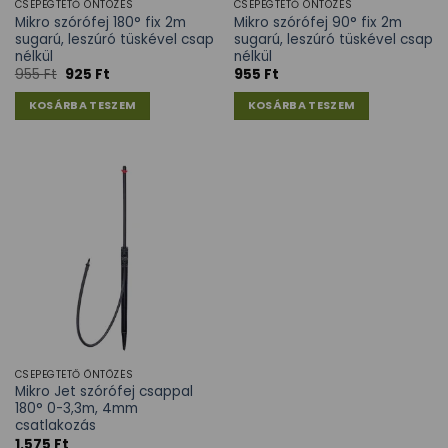
CSEPEGTETŐ ÖNTÖZÉS
CSEPEGTETŐ ÖNTÖZÉS
Mikro szórófej 180° fix 2m
Mikro szórófej 90° fix 2m
sugarú, leszúró tüskével csap
sugarú, leszúró tüskével csap
nélkül
nélkül
955
Ft
925
Ft
955
Ft
KOSÁRBA TESZEM
KOSÁRBA TESZEM
CSEPEGTETŐ ÖNTÖZÉS
Mikro Jet szórófej csappal
180° 0-3,3m, 4mm
csatlakozás
1.575
Ft