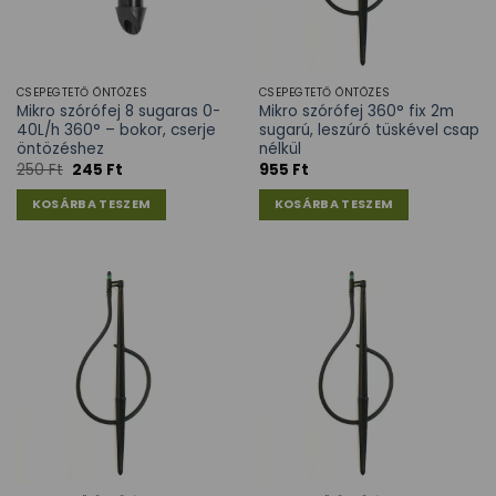
CSEPEGTETŐ ÖNTÖZÉS
CSEPEGTETŐ ÖNTÖZÉS
Mikro szórófej 8 sugaras 0-
Mikro szórófej 360° fix 2m
40L/h 360° – bokor, cserje
sugarú, leszúró tüskével csap
öntözéshez
nélkül
250
Ft
245
Ft
955
Ft
KOSÁRBA TESZEM
KOSÁRBA TESZEM