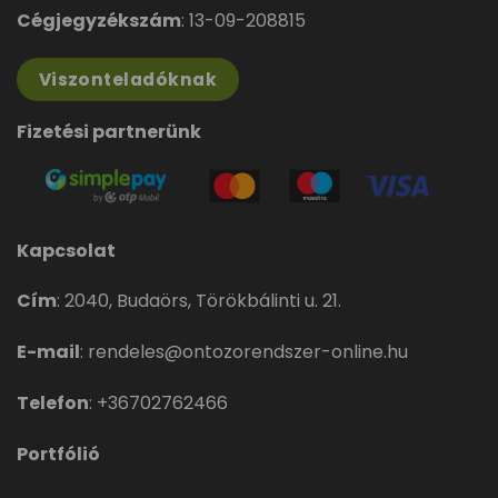
Cégjegyzékszám
: 13-09-208815
Viszonteladóknak
Fizetési partnerünk
Kapcsolat
Cím
:
2040, Budaörs, Törökbálinti u. 21.
E-mail
:
rendeles@ontozorendszer-online.hu
Telefon
:
+36702762466
Portfólió