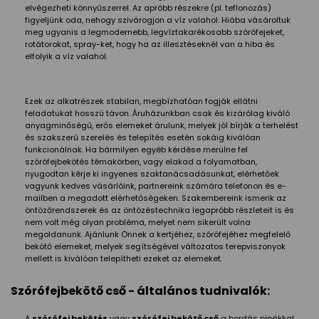
elvégezheti könnyűszerrel. Az apróbb részekre (pl. teflonozás)
figyeljünk oda, nehogy szivárogjon a víz valahol. Hiába vásároltuk
meg ugyanis a legmodernebb, legvíztakarékosabb szórófejeket,
rotátorokat, spray-ket, hogy ha az illesztéseknél van a hiba és
elfolyik a víz valahol.
Ezek az alkatrészek stabilan, megbízhatóan fogják ellátni
feladatukat hosszú távon. Áruházunkban csak és kizárólag kiváló
anyagminőségű, erős elemeket árulunk, melyek jól bírják a terhelést
és szakszerű szerelés és telepítés esetén sokáig kiválóan
funkcionálnak. Ha bármilyen egyéb kérdése merülne fel
szórófejbekötés témakörben, vagy elakad a folyamatban,
nyugodtan kérje ki ingyenes szaktanácsadásunkat, elérhetőek
vagyunk kedves vásárlóink, partnereink számára telefonon és e-
mailben a megadott elérhetőségeken. Szakembereink ismerik az
öntözőrendszerek és az öntözéstechnika legapróbb részleteit is és
nem volt még olyan probléma, melyet nem sikerült volna
megoldanunk. Ajánlunk Önnek a kertjéhez, szórófejéhez megfelelő
bekötő elemeket, melyek segítségével változatos terepviszonyok
mellett is kiválóan telepítheti ezeket az elemeket.
Szórófejbekötő cső - általános tudnivalók:
A
szórófej bekötés
vagy
szórófej bekötő cső
a bordás pipákkal