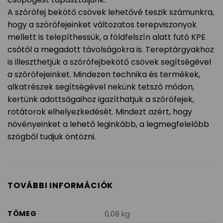
A szórófej bekötő csövek lehetővé teszik számunkra,
hogy a szórófejeinket változatos terepviszonyok
mellett is telepíthessük, a földfelszín alatt futó KPE
csőtől a megadott távolságokra is. Tereptárgyakhoz
is illeszthetjük a szórófejbekötő csövek segítségével
a szórófejeinket. Mindezen technika és termékek,
alkatrészek segítségével nekünk tetsző módon,
kertünk adottságaihoz igazíthatjuk a szórófejek,
rotátorok elhelyezkedését. Mindezt azért, hogy
növényeinket a lehető leginkább, a legmegfelelőbb
szögből tudjuk öntözni.
TOVÁBBI INFORMÁCIÓK
TÖMEG
0,08 kg