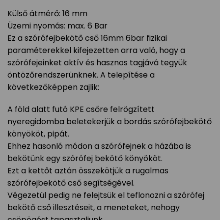
Külső átmérő: 16 mm
Üzemi nyomás: max. 6 Bar
Ez a szórófejbekötő cső 16mm 6bar fizikai
paraméterekkel kifejezetten arra való, hogy a
szórófejeinket aktív és hasznos tagjává tegyük
öntözőrendszerünknek. A telepítése a
következőképpen zajlik:
A föld alatt futó KPE csőre felrögzített
nyeregidomba beletekerjük a bordás szórófejbekötő
könyököt, pipát.
Ehhez hasonló módon a szórófejnek a házába is
bekötünk egy szórófej bekötő könyököt.
Ezt a kettőt aztán összekötjük a rugalmas
szórófejbekötő cső segítségével.
Végezetül pedig ne felejtsük el teflonozni a szórófej
bekötő cső illesztéseit, a meneteket, nehogy
csöpögést tapasztaljunk.