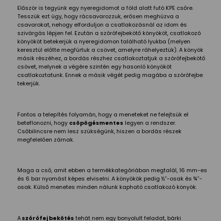
Először is tegyünk egy nyeregidomot a föld alatt futó KPE csőre.
Tesszük ezt úgy, hogy rácsavarozzuk, erősen meghúzva a
csavarokat, nehogy elforduljon a csatlakozásnál az idom és
szivárgás lépjen fel. Ezután a szórófejbekötő könyököt, csatlakozó
könyököt betekerjük a nyeregidomon található lyukba (melyen
keresztül előtte megfúrtuk a csövet, amelyre ráhelyeztük). A könyök
másik részéhez, a bordás részhez csatlakoztatjuk a szórófejbekötő
csövet, melynek a végére szintén egy hasonló könyököt
csatlakoztatunk. Ennek a másik végét pedig magába a szórófejbe
tekerjük.
Fontos a telepítés folyamán, hogy a meneteket ne felejtsük el
beteflonozni, hogy
csöpögésmentes
legyen a rendszer.
Csőbilincsre nem lesz szükségünk, hiszen a bordás részek
megfelelően zárnak.
Maga a cső, amit ebben a termékkategóriában megtalál, 16 mm-es
és 6 bar nyomást képes elviselni. A könyökök pedig ½”-osak és ¾”-
osak. Külső menetes minden nálunk kapható csatlakozó könyök.
A
szórófej bekötés
tehát nem egy bonyolult feladat, bárki