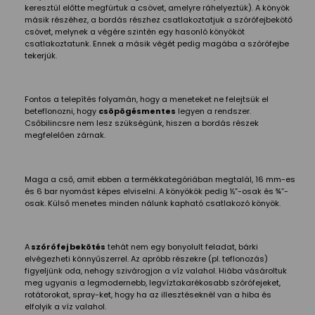
keresztül előtte megfúrtuk a csövet, amelyre ráhelyeztük). A könyök
másik részéhez, a bordás részhez csatlakoztatjuk a szórófejbekötő
csövet, melynek a végére szintén egy hasonló könyököt
csatlakoztatunk. Ennek a másik végét pedig magába a szórófejbe
tekerjük.
Fontos a telepítés folyamán, hogy a meneteket ne felejtsük el
beteflonozni, hogy
csöpögésmentes
legyen a rendszer.
Csőbilincsre nem lesz szükségünk, hiszen a bordás részek
megfelelően zárnak.
Maga a cső, amit ebben a termékkategóriában megtalál, 16 mm-es
és 6 bar nyomást képes elviselni. A könyökök pedig ½”-osak és ¾”-
osak. Külső menetes minden nálunk kapható csatlakozó könyök.
A
szórófej bekötés
tehát nem egy bonyolult feladat, bárki
elvégezheti könnyűszerrel. Az apróbb részekre (pl. teflonozás)
figyeljünk oda, nehogy szivárogjon a víz valahol. Hiába vásároltuk
meg ugyanis a legmodernebb, legvíztakarékosabb szórófejeket,
rotátorokat, spray-ket, hogy ha az illesztéseknél van a hiba és
elfolyik a víz valahol.