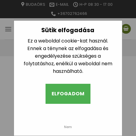
Skip
BUDAÖRS
E-MAIL
H-P 08:30 - 17:00
to
+36702762466
content
Sütik elfogadása
Ez a weboldal cookie-kat használ.
Ennek a ténynek az elfogadása és
engedélyezése szükséges a
folytatáshoz, enélkül a weboldal nem
használható.
ELFOGADOM
Nem