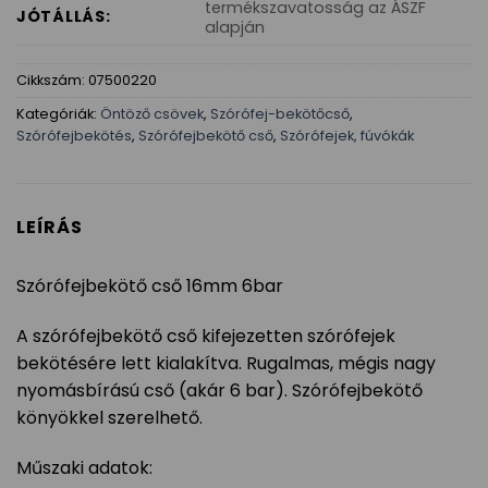
termékszavatosság az ÁSZF
JÓTÁLLÁS:
alapján
Cikkszám:
07500220
Kategóriák:
Öntöző csövek
,
Szórófej-bekötőcső
,
Szórófejbekötés
,
Szórófejbekötő cső
,
Szórófejek, fúvókák
LEÍRÁS
Szórófejbekötő cső 16mm 6bar
A szórófejbekötő cső kifejezetten szórófejek
bekötésére lett kialakítva. Rugalmas, mégis nagy
nyomásbírású cső (akár 6 bar). Szórófejbekötő
könyökkel szerelhető.
Műszaki adatok: