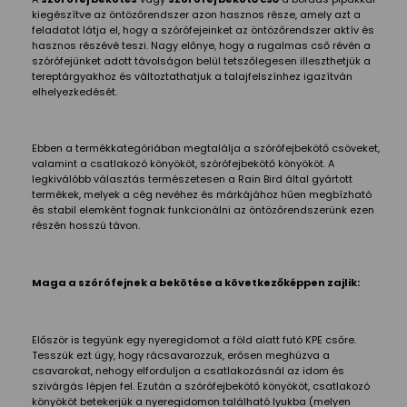
kiegészítve az öntözőrendszer azon hasznos része, amely azt a
feladatot látja el, hogy a szórófejeinket az öntözőrendszer aktív és
hasznos részévé teszi. Nagy előnye, hogy a rugalmas cső révén a
szórófejünket adott távolságon belül tetszőlegesen illeszthetjük a
tereptárgyakhoz és változtathatjuk a talajfelszínhez igazítván
elhelyezkedését.
Ebben a termékkategóriában megtalálja a szórófejbekötő csöveket,
valamint a csatlakozó könyököt, szórófejbekötő könyököt. A
legkiválóbb választás természetesen a Rain Bird által gyártott
termékek, melyek a cég nevéhez és márkájához hűen megbízható
és stabil elemként fognak funkcionálni az öntözőrendszerünk ezen
részén hosszú távon.
Maga a szórófejnek a bekötése a következőképpen zajlik:
Először is tegyünk egy nyeregidomot a föld alatt futó KPE csőre.
Tesszük ezt úgy, hogy rácsavarozzuk, erősen meghúzva a
csavarokat, nehogy elforduljon a csatlakozásnál az idom és
szivárgás lépjen fel. Ezután a szórófejbekötő könyököt, csatlakozó
könyököt betekerjük a nyeregidomon található lyukba (melyen