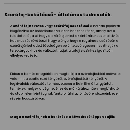
Szórófej-bekötőcső - általános tudnivalók:
A
szórófej bekötés
vagy
szórófej bekötő cső
a bordás pipákkal
kiegészítve az öntözőrendszer azon hasznos része, amely azt a
feladatot látja el, hogy a szórófejeinket az öntözőrendszer aktív és
hasznos részévé teszi. Nagy előnye, hogy a rugalmas cső révén a
szórófejünket adott távolságon belül tetszőlegesen illeszthetjük a
tereptárgyakhoz és változtathatjuk a talajfelszínhez igazítván
elhelyezkedését.
Ebben a termékkategóriában megtalálja a szórófejbekötő csöveket,
valamint a csatlakozó könyököt, szórófejbekötő könyököt. A
legkiválóbb választás természetesen a Rain Bird által gyártott
termékek, melyek a cég nevéhez és márkájához hűen megbízható
és stabil elemként fognak funkcionálni az öntözőrendszerünk ezen
részén hosszú távon.
Maga a szórófejnek a bekötése a következőképpen zajlik: