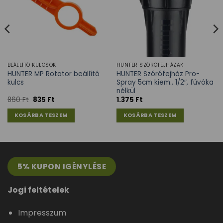
BEÁLLÍTÓ KULCSOK
HUNTER SZÓRÓFEJHÁZAK
HUNTER MP Rotator beállító
HUNTER Szórófejház Pro-
kulcs
Spray 5cm kiem., 1/2″, fúvóka
nélkül
860
Ft
835
Ft
1.375
Ft
KOSÁRBA TESZEM
KOSÁRBA TESZEM
5% KUPON IGÉNYLÉSE
Jogi feltételek
Impresszum