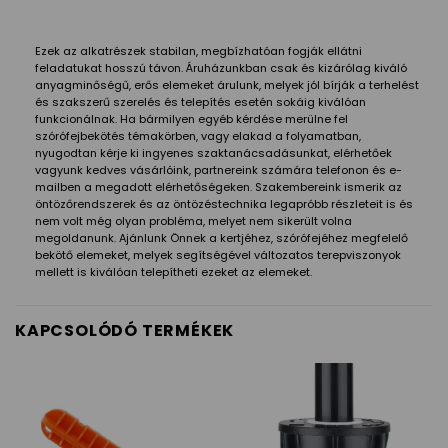
Ezek az alkatrészek stabilan, megbízhatóan fogják ellátni
feladatukat hosszú távon. Áruházunkban csak és kizárólag kiváló
anyagminőségű, erős elemeket árulunk, melyek jól bírják a terhelést
és szakszerű szerelés és telepítés esetén sokáig kiválóan
funkcionálnak. Ha bármilyen egyéb kérdése merülne fel
szórófejbekötés témakörben, vagy elakad a folyamatban,
nyugodtan kérje ki ingyenes szaktanácsadásunkat, elérhetőek
vagyunk kedves vásárlóink, partnereink számára telefonon és e-
mailben a megadott elérhetőségeken. Szakembereink ismerik az
öntözőrendszerek és az öntözéstechnika legapróbb részleteit is és
nem volt még olyan probléma, melyet nem sikerült volna
megoldanunk. Ajánlunk Önnek a kertjéhez, szórófejéhez megfelelő
bekötő elemeket, melyek segítségével változatos terepviszonyok
mellett is kiválóan telepítheti ezeket az elemeket.
KAPCSOLÓDÓ TERMÉKEK