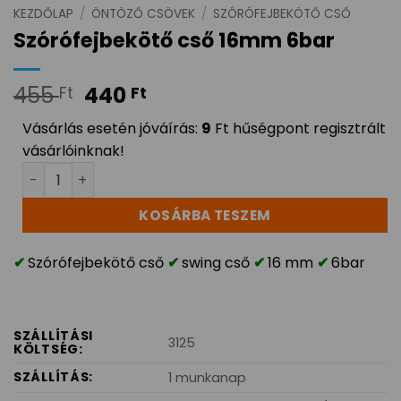
KEZDŐLAP
/
ÖNTÖZŐ CSÖVEK
/
SZÓRÓFEJBEKÖTŐ CSŐ
Szórófejbekötő cső 16mm 6bar
455
440
Ft
Ft
Vásárlás esetén jóváírás:
9
Ft hűségpont regisztrált
vásárlóinknak!
Szórófejbekötő cső 16mm 6bar mennyiség
KOSÁRBA TESZEM
Szórófejbekötő cső
swing cső
16 mm
6bar
SZÁLLÍTÁSI
3125
KÖLTSÉG:
SZÁLLÍTÁS:
1 munkanap