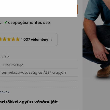
OSÁRBA TESZEM
ar
csepegésmentes cső
1 037 vélemény
3125
1 munkanap
termékszavatosság az ÁSZF alapján
csövek
szítőkkel együtt vásárolják: