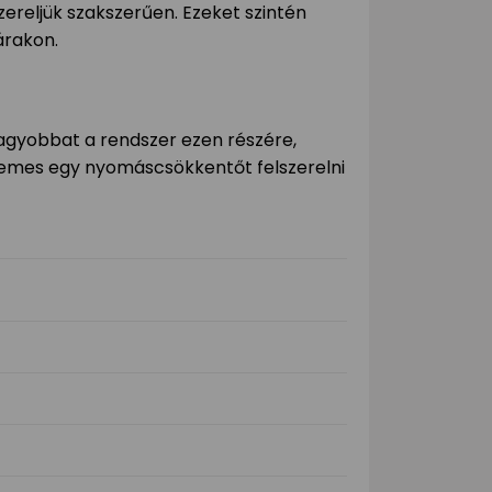
reljük szakszerűen. Ezeket szintén
árakon.
agyobbat a rendszer ezen részére,
rdemes egy nyomáscsökkentőt felszerelni