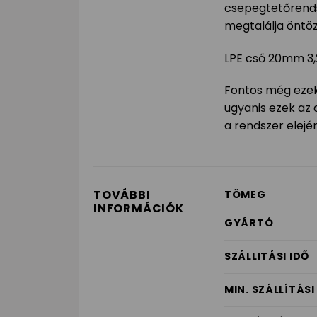
csepegtetőrends
megtalálja öntö
LPE cső 20mm 3
Fontos még ezek
ugyanis ezek az
a rendszer elejér
TOVÁBBI
TÖMEG
INFORMÁCIÓK
GYÁRTÓ
SZÁLLITÁSI IDŐ
MIN. SZÁLLÍTÁS