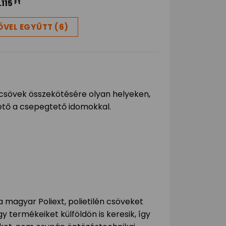
.115
Ft
ŐVEL EGYÜTT (6)
 csövek összekötésére olyan helyeken,
ető a csepegtető idomokkal.
 magyar Poliext, polietilén csöveket
y termékeiket külföldön is keresik, így