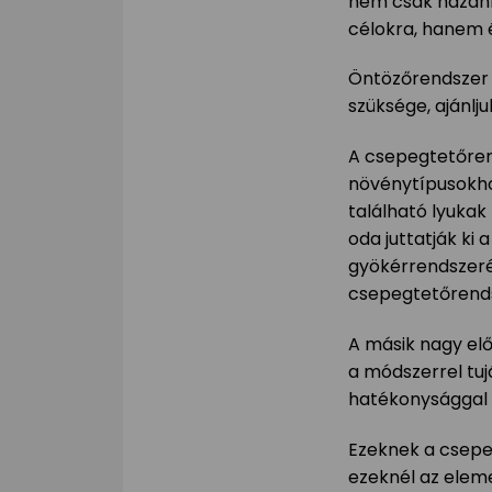
nem csak hazánk
célokra, hanem 
Öntözőrendszer 
szüksége, ajánlj
A csepegtetőren
növénytípusokho
található lyuka
oda juttatják ki
gyökérrendszerét 
csepegtetőrends
A másik nagy elő
a módszerrel tu
hatékonysággal 
Ezeknek a csepe
ezeknél az eleme