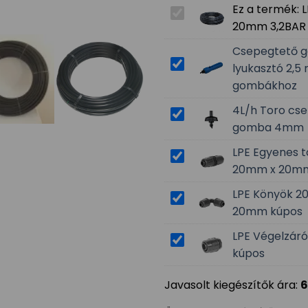
Ez a termék:
L
20mm 3,2BAR
Csepegtető 
lyukasztó 2,
gombákhoz
4L/h Toro cs
gomba 4mm
LPE Egyenes t
20mm x 20mm
LPE Könyök 2
20mm kúpos
LPE Végelzár
kúpos
Javasolt kiegészítők ára:
6