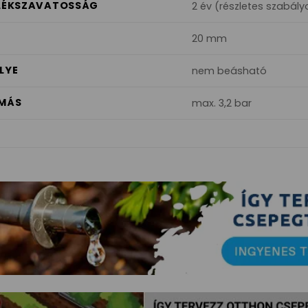
LLÉKSZAVATOSSÁG
2 év (részletes szabály
20 mm
LYE
nem beásható
OMÁS
max. 3,2 bar