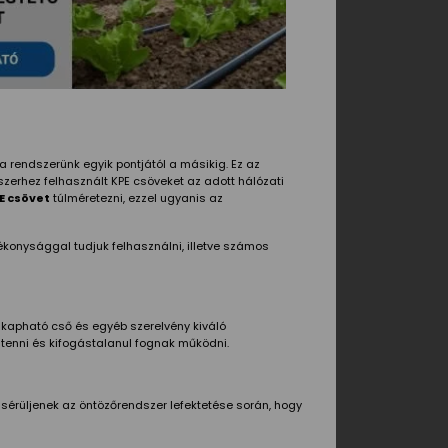
 a rendszerünk egyik pontjától a másikig. Ez az
erhez felhasznált KPE csöveket az adott hálózati
E csövet
túlméretezni, ezzel ugyanis az
ékonysággal tudjuk felhasználni, illetve számos
apható cső és egyéb szerelvény kiváló
 tenni és kifogástalanul fognak működni.
e sérüljenek az öntözőrendszer lefektetése során, hogy