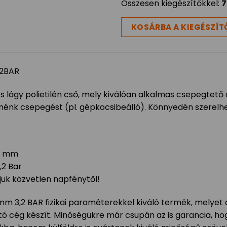
Összesen kiegészítőkkel:
7
KOSÁRBA A KIEGÉSZÍT
,2BAR
lágy polietilén cső, mely kiválóan alkalmas csepegtető
nénk csepegést (pl. gépkocsibeálló). Könnyedén szerelh
20 mm
,2 Bar
juk közvetlen napfénytől!
mm 3,2 BAR fizikai paraméterekkel kiváló termék, melyet a
rtó cég készít. Minőségükre már csupán az is garancia, hog