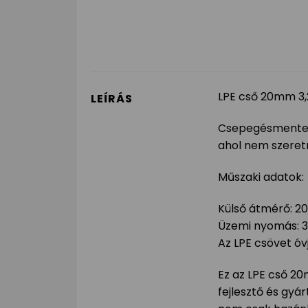
LPE cső 20mm 3
LEÍRÁS
Csepegésmentes 
ahol nem szeret
Műszaki adatok:
Külső átmérő: 
Üzemi nyomás: 3
Az LPE csövet óv
Ez az LPE cső 20
fejlesztő és gyá