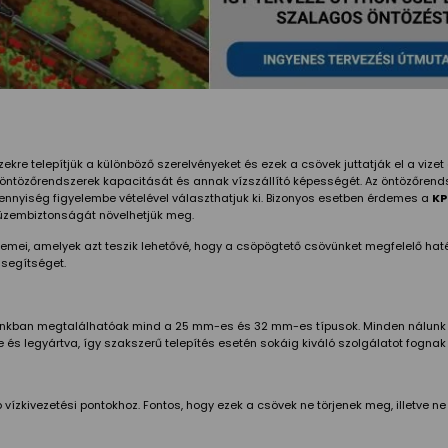
ekre telepítjük a különböző szerelvényeket és ezek a csövek juttatják el a vizet
ntözőrendszerek kapacitását és annak vízszállító képességét. Az öntözőrendsz
mennyiség figyelembe vételével választhatjuk ki. Bizonyos esetben érdemes a
KP
üzembiztonságát növelhetjük meg.
lemei, amelyek azt teszik lehetővé, hogy a csöpögtető csövünket megfelelő hat
 segítséget.
nkban megtalálhatóak mind a 25 mm-es és 32 mm-es típusok. Minden nálunk k
és legyártva, így szakszerű telepítés esetén sokáig kiváló szolgálatot fognak
b vízkivezetési pontokhoz. Fontos, hogy ezek a csövek ne törjenek meg, illetve n