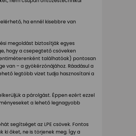
ket, nem csupán öntözéstechnikai
lérhető, ha ennél kisebbre van
si megoldást biztosítják egyes
ge, hogy a csepegtető csöveken
centiméterenként találhatóak) pontosan
ége van – a gyökérzónájához. Ráadásul a
lehető legtöbb vizet tudja hasznosítani a
lkerüljük a párolgást. Éppen ezért ezzel
teményeseket a lehető legnagyobb
hát segítséget az LPE csövek. Fontos
ki őket, ne is törjenek meg. Így a