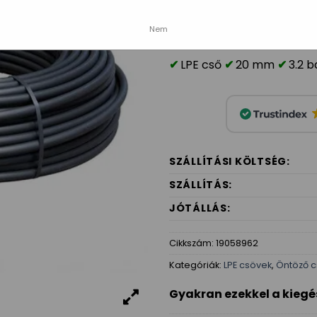
K
Nem
LPE cső
20 mm
3.2 b
SZÁLLÍTÁSI KÖLTSÉG:
SZÁLLÍTÁS:
JÓTÁLLÁS:
Cikkszám:
19058962
Kategóriák:
LPE csövek
,
Öntöző 
Gyakran ezekkel a kiegé