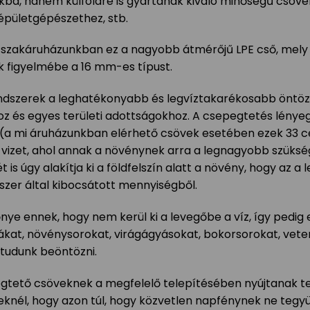
ba, hanem külföldre is gyártanak kiváló minőségű csöve
épületgépészethez, stb.
szakáruházunkban ez a nagyobb átmérőjű LPE cső, mely e
uk figyelmébe a 16 mm-es típust.
dszerek a leghatékonyabb és legvíztakarékosabb öntözé
z és egyes területi adottságokhoz. A csepegtetés lénye
k (a mi áruházunkban elérhető csövek esetében ezek 33 
 a vizet, ahol annak a növénynek arra a legnagyobb szüks
is úgy alakítja ki a földfelszín alatt a növény, hogy az a 
zer által kibocsátott mennyiségből.
nye ennek, hogy nem kerül ki a levegőbe a víz, így pedig e
jákat, növénysorokat, virágágyásokat, bokorsorokat, ve
tudunk beöntözni.
gtető csöveknek a megfelelő telepítésében nyújtanak te
knél, hogy azon túl, hogy közvetlen napfénynek ne tegyük 