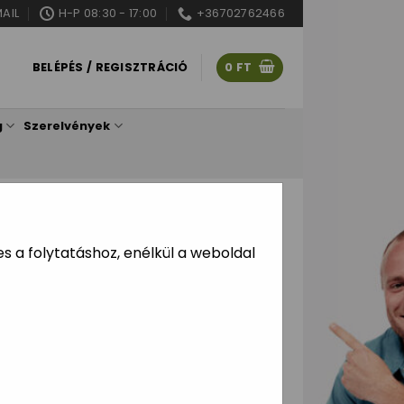
AIL
H-P 08:30 - 17:00
+36702762466
BELÉPÉS / REGISZTRÁCIÓ
0
FT
g
Szerelvények
/
LPE CSÖVEK
3,2BAR
 a folytatáshoz, enélkül a weboldal
:
5
Ft hűségpont regisztrált
nyiség