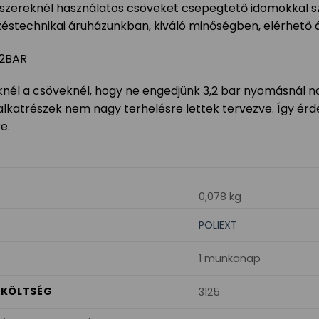
zereknél használatos csöveket csepegtető idomokkal sze
zéstechnikai áruházunkban, kiváló minőségben, elérhető 
,2BAR
nél a csöveknél, hogy ne engedjünk 3,2 bar nyomásnál n
 alkatrészek nem nagy terhelésre lettek tervezve. Így é
e.
0,078 kg
POLIEXT
1 munkanap
I KÖLTSÉG
3125