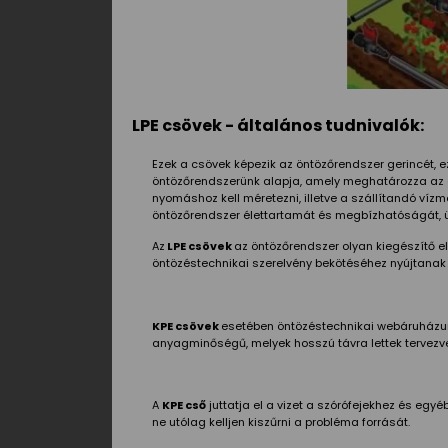
LPE csövek - általános tudnivalók:
Ezek a csövek képezik az öntözőrendszer gerincét, ez
öntözőrendszerünk alapja, amely meghatározza az ö
nyomáshoz kell méretezni, illetve a szállítandó víz
öntözőrendszer élettartamát és megbízhatóságát, 
Az
LPE csövek
az öntözőrendszer olyan kiegészítő e
öntözéstechnikai szerelvény bekötéséhez nyújtanak
KPE csövek
esetében öntözéstechnikai webáruházu
anyagminőségű, melyek hosszú távra lettek tervezve 
A
KPE cső
juttatja el a vizet a szórófejekhez és egyé
ne utólag kelljen kiszűrni a probléma forrását.