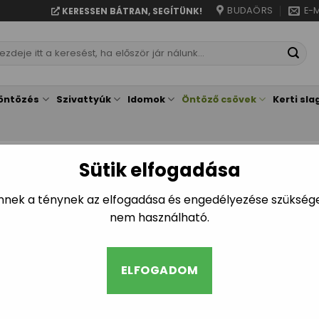
BUDAÖRS
E-M
KERESSEN BÁTRAN, SEGÍTÜNK!
resés
vetkezőre:
öntözés
Szivattyúk
Idomok
Öntöző csövek
Kerti sla
Sütik elfogadása
KEZDŐLAP
/
ÖNTÖZŐ CSÖVEK
LPE cső 20mm 
Ennek a ténynek az elfogadása és engedélyezése szükséges
nem használható.
275
265
Ft
Ft
ELFOGADOM
Vásárlás esetén jóváírás
vásárlóinknak!
LPE cső 20mm 3,2BAR men