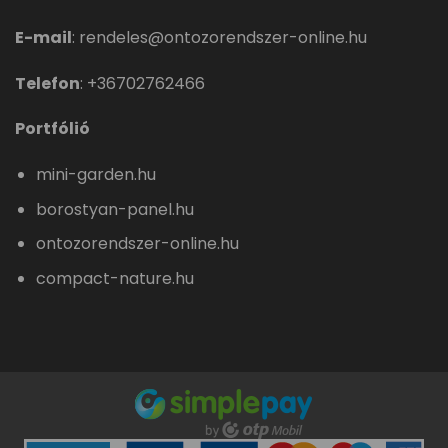
E-mail
:
rendeles@ontozorendszer-online.hu
Telefon
:
+36702762466
Portfólió
mini-garden.hu
borostyan-panel.hu
ontozorendszer-online.hu
compact-nature.hu