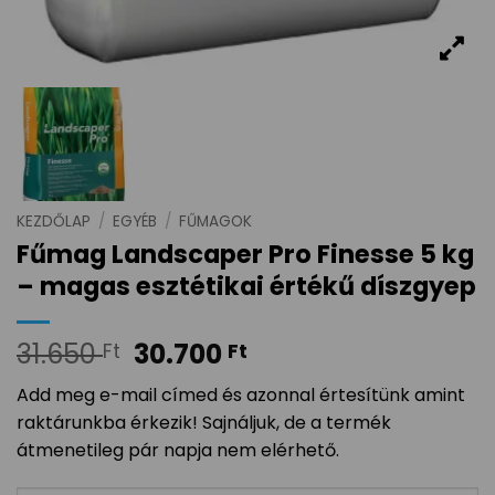
KEZDŐLAP
/
EGYÉB
/
FŰMAGOK
Fűmag Landscaper Pro Finesse 5 kg
– magas esztétikai értékű díszgyep
31.650
30.700
Ft
Ft
Add meg e-mail címed és azonnal értesítünk amint
raktárunkba érkezik! Sajnáljuk, de a termék
átmenetileg pár napja nem elérhető.