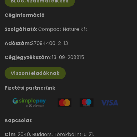
BLOG, szakmai cikkek
Céginformáció
Szolgáltató
: Compact Nature Kft.
Adószám:
27094400-2-13
Cégjegyzékszám
: 13-09-208815
Viszonteladóknak
Fizetési partnerünk
Kapcsolat
Cím
:
2040, Budaörs, Törökbálinti u. 21.