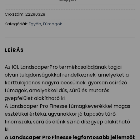
Cikkszám:
22290328
Kategóriák:
Egyéb
,
Fűmagok
LEÍRÁS
Az ICL LandscaperPro termékcsaládjának tagjai
olyan tulajdonságokkal rendelkeznek, amelyeket a
kerttulajdonos nagyra becsülnek: gyorsan csírázó
fűmagok, amelyekkel dús, sűrű és mutatós
gyepfelület alakítható ki.
A Landscaper Pro Finesse fűmagkeverékkel magas
esztétikai értékű, ugyanakkor jó taposás tűrő,
finomszálú, sűrű és élénk színű díszgyep alakítható
ki.
A Landscaper Pro Finesse legfontosabb jellemzői: