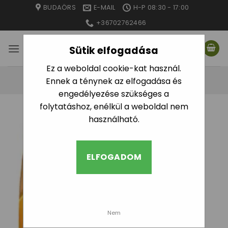
Skip
BUDAÖRS
E-MAIL
H-P 08:30 - 17:00
to
+36702762466
content
Sütik elfogadása
Ez a weboldal cookie-kat használ.
Ennek a ténynek az elfogadása és
engedélyezése szükséges a
folytatáshoz, enélkül a weboldal nem
használható.
ELFOGADOM
Nem