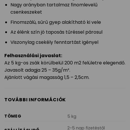
Nagy arányban tartalmaz finomlevelű
csenkeszeket
Finomszálú, sűrű gyep alakítható ki vele
Az élénk szín jó taposás tűréssel párosul
Viszonylag csekély fenntartást igényel
Felhasználási javaslat:
Az 5 kg-os zsák körülbelül 200 m2 felületre elegendő.
Javasolt adagja 25 – 35g/m².
Ajánlott vágási magasság 1,5 – 2,5cm.
TOVÁBBI INFORMÁCIÓK
TÖMEG
5 kg
2-5 nap fizetéstől