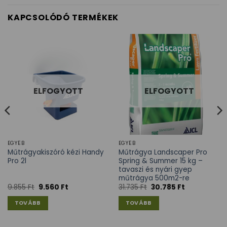
KAPCSOLÓDÓ TERMÉKEK
ELFOGYOTT
ELFOGYOTT
EGYÉB
EGYÉB
Műtrágyakiszóró kézi Handy
Műtrágya Landscaper Pro
Pro 2l
Spring & Summer 15 kg –
tavaszi és nyári gyep
műtrágya 500m2-re
9.855
Ft
9.560
Ft
31.735
Ft
30.785
Ft
TOVÁBB
TOVÁBB