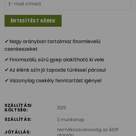
Nagy arányban tartalmaz finomlevelű
csenkeszeket
Finomszálú, sűrű gyep alakítható ki vele
Az élénk szín jó taposás tűréssel párosul
Viszonylag csekély fenntartást igényel
SZÁLLÍTÁSI
3125
KÖLTSÉG:
SZÁLLÍTÁS:
3 munkanap
termékszavatosság az ÁSZF
JÓTÁLLÁS:
alapján