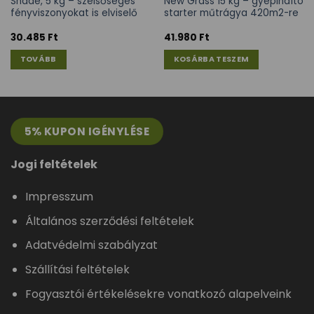
Shade, 5 kg – szélsőséges
New Grass 15 kg – gyepindító
fényviszonyokat is elviselő
starter műtrágya 420m2-re
30.485
Ft
41.980
Ft
TOVÁBB
KOSÁRBA TESZEM
5% KUPON IGÉNYLÉSE
Jogi feltételek
Impresszum
Általános szerződési feltételek
Adatvédelmi szabályzat
Szállítási feltételek
Fogyasztói értékelésekre vonatkozó alapelveink