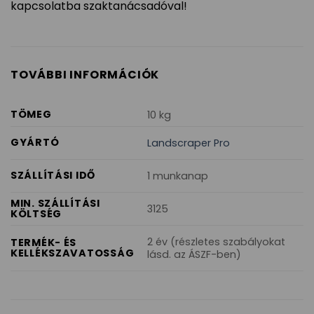
kapcsolatba szaktanácsadóval!
TOVÁBBI INFORMÁCIÓK
TÖMEG
10 kg
GYÁRTÓ
Landscraper Pro
SZÁLLÍTÁSI IDŐ
1 munkanap
MIN. SZÁLLÍTÁSI
3125
KÖLTSÉG
2 év (részletes szabályokat
TERMÉK- ÉS
KELLÉKSZAVATOSSÁG
lásd. az ÁSZF-ben)