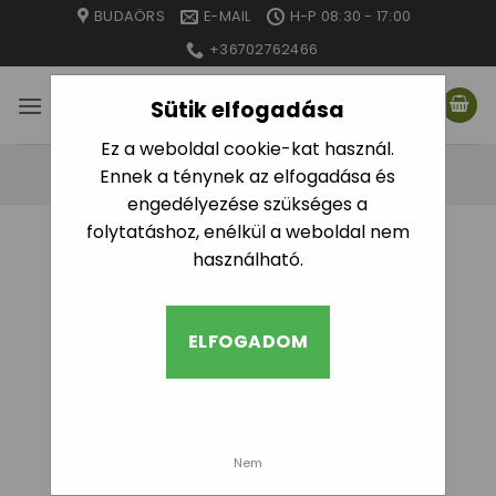
Skip
BUDAÖRS
E-MAIL
H-P 08:30 - 17:00
to
+36702762466
content
Sütik elfogadása
Ez a weboldal cookie-kat használ.
Ennek a ténynek az elfogadása és
engedélyezése szükséges a
folytatáshoz, enélkül a weboldal nem
használható.
ELFOGADOM
Nem