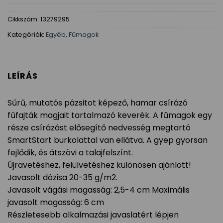
Cikkszám:
13279295
Kategóriák:
Egyéb
,
Fűmagok
LEÍRÁS
Sűrű, mutatós pázsitot képező, hamar csírázó
fűfajták magjait tartalmazó keverék. A fűmagok egy
része csírázást elősegítő nedvesség megtartó
SmartStart burkolattal van ellátva. A gyep gyorsan
fejlődik, és átszövi a talajfelszínt.
Újravetéshez, felülvetéshez különösen ajánlott!
Javasolt dózisa 20-35 g/m2.
Javasolt vágási magasság: 2,5-4 cm Maximális
javasolt magasság: 6 cm
Részletesebb alkalmazási javaslatért lépjen