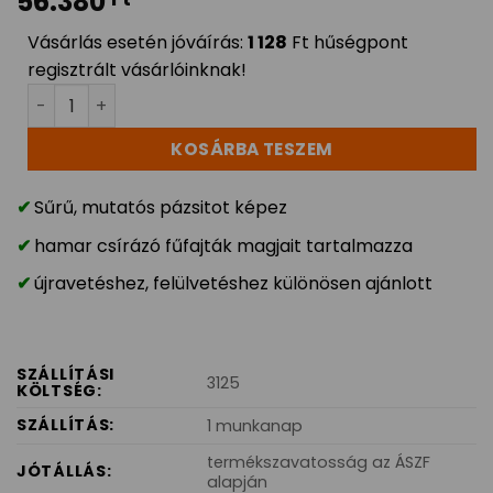
56.380
Vásárlás esetén jóváírás:
1 128
Ft hűségpont
regisztrált vásárlóinknak!
Fűmag Landscaper Pro Rapid 10 kg, a gyorsan növő er
KOSÁRBA TESZEM
Sűrű, mutatós pázsitot képez
hamar csírázó fűfajták magjait tartalmazza
újravetéshez, felülvetéshez különösen ajánlott
SZÁLLÍTÁSI
3125
KÖLTSÉG:
SZÁLLÍTÁS:
1 munkanap
termékszavatosság az ÁSZF
JÓTÁLLÁS:
alapján