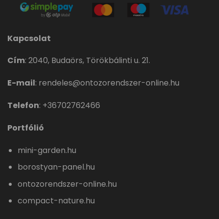
Kapcsolat
Cím
:
2040, Budaörs, Törökbálinti u. 21.
E-mail
:
rendeles@ontozorendszer-online.hu
Telefon
:
+36702762466
Portfólió
mini-garden.hu
borostyan-panel.hu
ontozorendszer-online.hu
compact-nature.hu