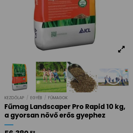
KEZDŐLAP
/
EGYÉB
/
FŰMAGOK
Fűmag Landscaper Pro Rapid 10 kg,
a gyorsan növő erős gyephez
Ft