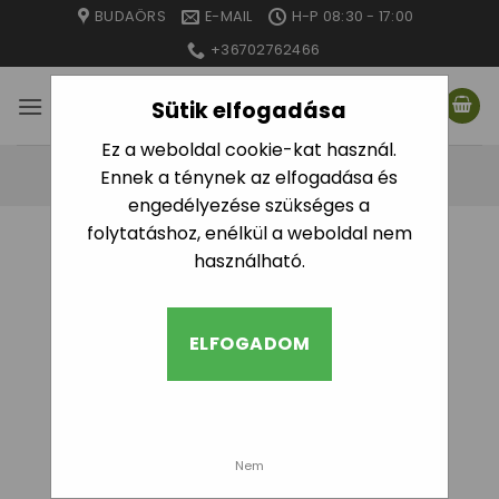
Skip
BUDAÖRS
E-MAIL
H-P 08:30 - 17:00
to
+36702762466
content
Sütik elfogadása
Ez a weboldal cookie-kat használ.
Ennek a ténynek az elfogadása és
engedélyezése szükséges a
folytatáshoz, enélkül a weboldal nem
használható.
ELFOGADOM
Nem