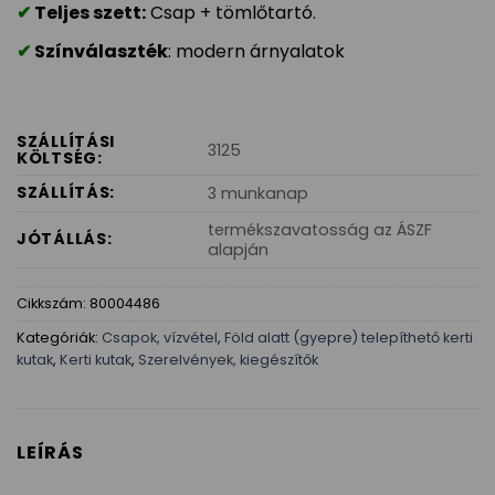
Teljes szett:
Csap + tömlőtartó.
Színválaszték
: modern árnyalatok
SZÁLLÍTÁSI
3125
KÖLTSÉG:
SZÁLLÍTÁS:
3 munkanap
termékszavatosság az ÁSZF
JÓTÁLLÁS:
alapján
Cikkszám:
80004486
Kategóriák:
Csapok, vízvétel
,
Föld alatt (gyepre) telepíthető kerti
kutak
,
Kerti kutak
,
Szerelvények, kiegészítők
LEÍRÁS