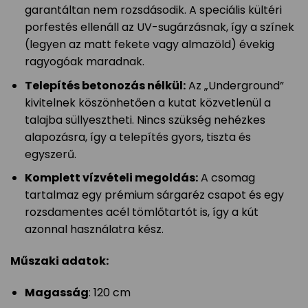
garantáltan nem rozsdásodik. A speciális kültéri
porfestés ellenáll az UV-sugárzásnak, így a színek
(legyen az matt fekete vagy almazöld) évekig
ragyogóak maradnak.
Telepítés betonozás nélkül:
Az „Underground”
kivitelnek köszönhetően a kutat közvetlenül a
talajba süllyesztheti. Nincs szükség nehézkes
alapozásra, így a telepítés gyors, tiszta és
egyszerű.
Komplett vízvételi megoldás:
A csomag
tartalmaz egy prémium sárgaréz csapot és egy
rozsdamentes acél tömlőtartót is, így a kút
azonnal használatra kész.
Műszaki adatok:
Magasság
: 120 cm