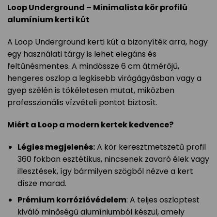
Loop Underground – Minimalista kör profilú
alumínium kerti kút
A Loop Underground kerti kút a bizonyíték arra, hogy
egy használati tárgy is lehet elegáns és
feltűnésmentes. A mindössze 6 cm átmérőjű,
hengeres oszlop a legkisebb virágágyásban vagy a
gyep szélén is tökéletesen mutat, miközben
professzionális vízvételi pontot biztosít.
Miért a Loop a modern kertek kedvence?
Légies megjelenés:
A kör keresztmetszetű profil
360 fokban esztétikus, nincsenek zavaró élek vagy
illesztések, így bármilyen szögből nézve a kert
dísze marad.
Prémium korrózióvédelem
: A teljes oszloptest
kiváló minőségű alumíniumból készül, amely