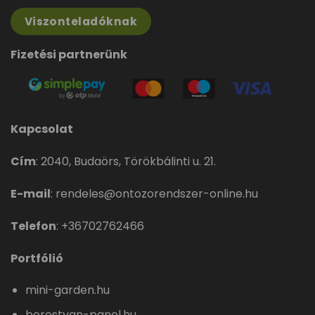
Viszonteladóknak
Fizetési partnerünk
Kapcsolat
Cím
:
2040, Budaörs, Törökbálinti u. 21.
E-mail
:
rendeles@ontozorendszer-online.hu
Telefon
:
+36702762466
Portfólió
mini-garden.hu
borostyan-panel.hu