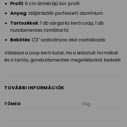
Profil
: 6 cm átmérőjű kör profil
Anyag
: Időjárásálló porfestett alumínium
Tartozékok
: 1 db sárgaréz kerti csap, 1 db
rozsdamentes tömlőtartó
Bekötés
: 1/2″ szabványos alsó csatlakozás
Válassza a Loop kerti kutat, ha a letisztult formákat
és a tartós, gondozásmentes megoldásokat kedveli!
TOVÁBBI INFORMÁCIÓK
TÖMEG
3 kg