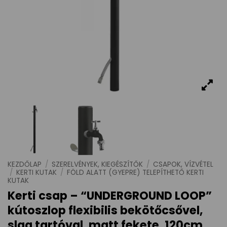
KEZDŐLAP
/
SZERELVÉNYEK, KIEGÉSZÍTŐK
/
CSAPOK, VÍZVÉTEL
/
KERTI KUTAK
/
FÖLD ALATT (GYEPRE) TELEPÍTHETŐ KERTI
KUTAK
Kerti csap – “UNDERGROUND LOOP”
kútoszlop flexibilis bekötőcsővel,
slag tartóval, matt fekete, 120cm