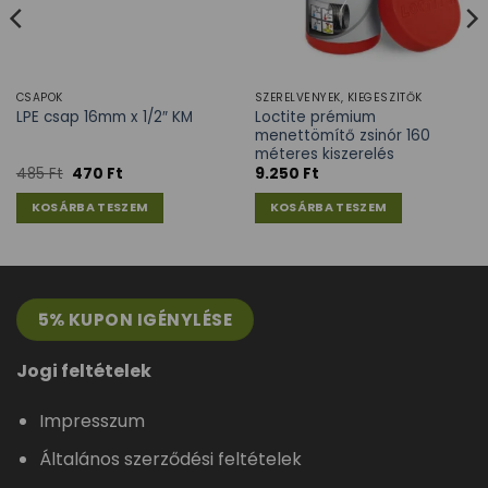
CSAPOK
SZERELVÉNYEK, KIEGÉSZÍTŐK
Loctite prémium
LPE csap 16mm x 1/2″ KM
menettömítő zsinór 160
méteres kiszerelés
485
Ft
470
Ft
9.250
Ft
KOSÁRBA TESZEM
KOSÁRBA TESZEM
5% KUPON IGÉNYLÉSE
Jogi feltételek
Impresszum
Általános szerződési feltételek