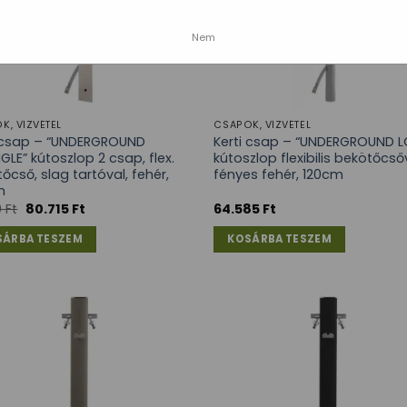
Nem
K, VÍZVÉTEL
CSAPOK, VÍZVÉTEL
i csap – “UNDERGROUND
Kerti csap – “UNDERGROUND 
GLE” kútoszlop 2 csap, flex.
kútoszlop flexibilis bekötőcsőv
őcső, slag tartóval, fehér,
fényes fehér, 120cm
m
0
Ft
80.715
Ft
64.585
Ft
SÁRBA TESZEM
KOSÁRBA TESZEM