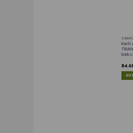
CSAPO
Kert
TRIAN
bek.c
84.0
KO