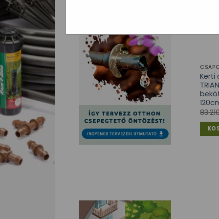
CSAPO
Kert
TRIAN
beköt
120c
83.21
KO