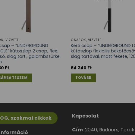
K, VÍZVÉTEL
CSAPOK, VÍZVÉTEL
i csap – “UNDERGROUND
Kerti csap – “UNDERGROUND 
GLE” kútoszlop 2 csap, flex.
kútoszlop flexibilis bekötőcsőv
ső, slag tart., galambszürke,
slag tartóval, matt fekete, 1
m
50
Ft
64.340
Ft
SÁRBA TESZEM
TOVÁBB
Kapcsolat
LOG, szakmai cikkek
Cím
:
2040, Budaörs, Törökbá
információ