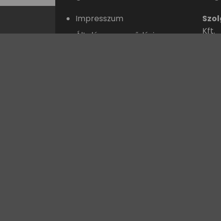
Impresszum
Szol
Kft.
Általános szerződési
feltételek
Adó
Adatvédelmi szabályzat
Cég
Szállítási feltételek
2088
Fogyasztói értékelésekre
vonatkozó alapelveink
V
Partnereink
Fize
Copyright 2026 ©
Compact Nature Kft.