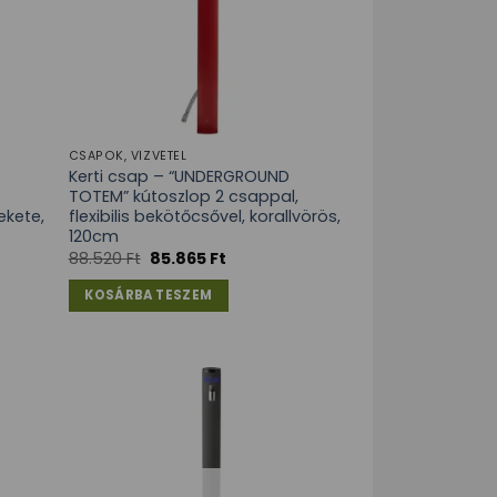
CSAPOK, VÍZVÉTEL
Kerti csap – “UNDERGROUND
TOTEM” kútoszlop 2 csappal,
ekete,
flexibilis bekötőcsővel, korallvörös,
120cm
88.520
Ft
85.865
Ft
KOSÁRBA TESZEM