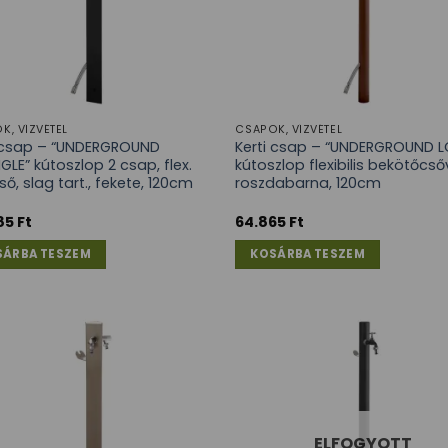
K, VÍZVÉTEL
CSAPOK, VÍZVÉTEL
i csap – “UNDERGROUND
Kerti csap – “UNDERGROUND 
GLE” kútoszlop 2 csap, flex.
kútoszlop flexibilis bekötőcsőv
ső, slag tart., fekete, 120cm
roszdabarna, 120cm
85
Ft
64.865
Ft
SÁRBA TESZEM
KOSÁRBA TESZEM
ELFOGYOTT