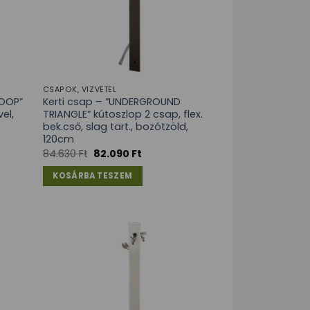
CSAPOK, VÍZVÉTEL
LOOP”
Kerti csap – “UNDERGROUND
el,
TRIANGLE” kútoszlop 2 csap, flex.
bek.cső, slag tart., bozótzöld,
120cm
84.630
Ft
82.090
Ft
KOSÁRBA TESZEM