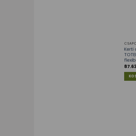
CSAPO
Kert
TOTEM
flexi
87.6
KO