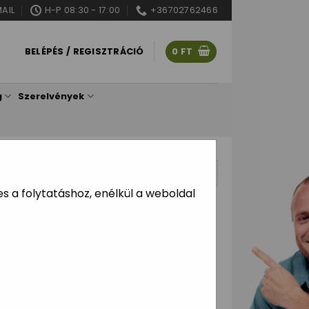
AIL
H-P 08:30 - 17:00
+36702762466
BELÉPÉS / REGISZTRÁCIÓ
0
FT
g
Szerelvények
5 db
 a folytatáshoz, enélkül a weboldal