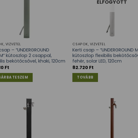
ELFOGYOTT
K, VÍZVÉTEL
CSAPOK, VÍZVÉTEL
i csap – “UNDERGROUND
Kerti csap – “UNDERGROUND
” kútoszlop 2 csappal,
kútoszlop flexibilis bekötőcsőv
bilis bekötőcsővel, khaki, 120cm
fehér, solar LED, 120cm
30
Ft
82.720
Ft
SÁRBA TESZEM
TOVÁBB