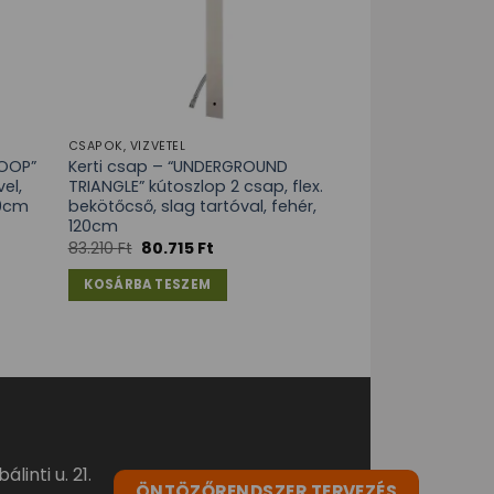
CSAPOK, VÍZVÉTEL
LOOP”
Kerti csap – “UNDERGROUND
el,
TRIANGLE” kútoszlop 2 csap, flex.
20cm
bekötőcső, slag tartóval, fehér,
120cm
83.210
Ft
80.715
Ft
KOSÁRBA TESZEM
linti u. 21.
ÖNTÖZŐRENDSZER TERVEZÉS