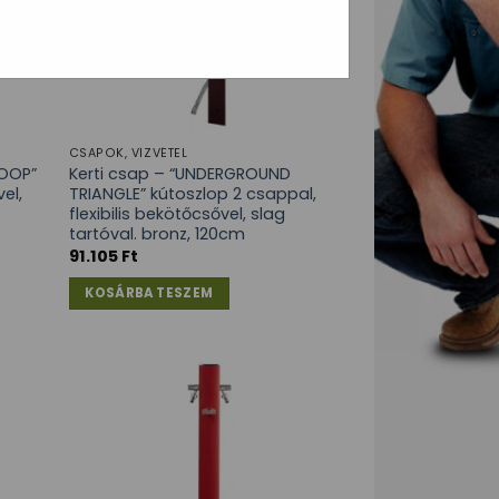
CSAPOK, VÍZVÉTEL
LOOP”
Kerti csap – “UNDERGROUND
el,
TRIANGLE” kútoszlop 2 csappal,
flexibilis bekötőcsővel, slag
tartóval. bronz, 120cm
91.105
Ft
KOSÁRBA TESZEM