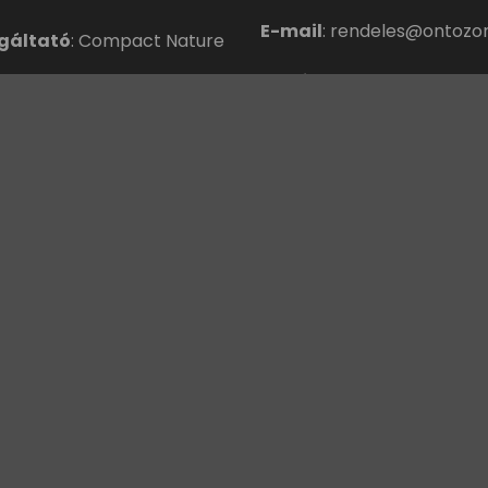
E-mail
:
rendeles@ontozor
gáltató
: Compact Nature
Telefon
:
+36702762466
szám:
27094400-2-13
Portfólió
jegyzékszám
: 13-09-
mini-garden.hu
15
borostyan-panel.hu
iszonteladóknak
ontozorendszer-online.
compact-nature.hu
tési partnerünk