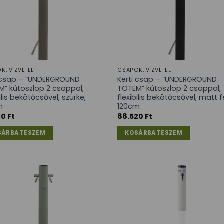
K, VÍZVÉTEL
CSAPOK, VÍZVÉTEL
i csap – “UNDERGROUND
Kerti csap – “UNDERGROUND
” kútoszlop 2 csappal,
TOTEM” kútoszlop 2 csappal,
bilis bekötőcsővel, szürke,
flexibilis bekötőcsővel, matt f
m
120cm
70
Ft
88.520
Ft
SÁRBA TESZEM
KOSÁRBA TESZEM