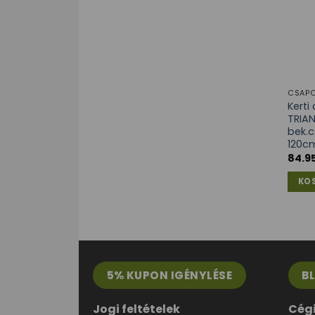
CSAPO
Kert
TRIAN
bek.c
120c
84.9
KO
5% KUPON IGÉNYLÉSE
B
Jogi feltételek
Cég