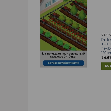
CSAPO
Kert
TOTEM
flexi
120c
74.6
KO