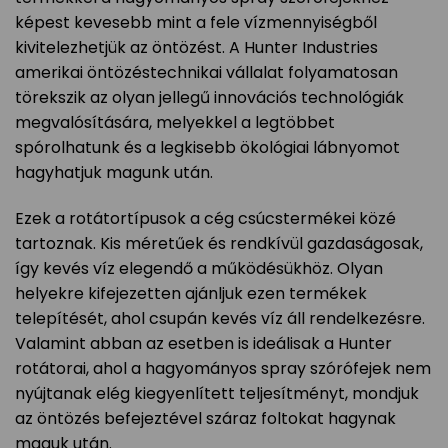
képest kevesebb mint a fele vízmennyiségből
kivitelezhetjük az öntözést. A Hunter Industries
amerikai öntözéstechnikai vállalat folyamatosan
törekszik az olyan jellegű innovációs technológiák
megvalósítására, melyekkel a legtöbbet
spórolhatunk és a legkisebb ökológiai lábnyomot
hagyhatjuk magunk után.
Ezek a rotátortípusok a cég csúcstermékei közé
tartoznak. Kis méretűek és rendkívül gazdaságosak,
így kevés víz elegendő a működésükhöz. Olyan
helyekre kifejezetten ajánljuk ezen termékek
telepítését, ahol csupán kevés víz áll rendelkezésre.
Valamint abban az esetben is ideálisak a Hunter
rotátorai, ahol a hagyományos spray szórófejek nem
nyújtanak elég kiegyenlített teljesítményt, mondjuk
az öntözés befejeztével száraz foltokat hagynak
maguk után.