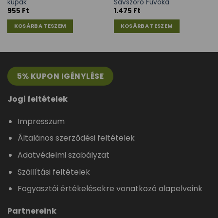
kupak
Sávszóró Fúvóka
955
Ft
1.475
Ft
KOSÁRBA TESZEM
KOSÁRBA TESZEM
5% KUPON IGÉNYLÉSE
Jogi feltételek
Impresszum
Általános szerződési feltételek
Adatvédelmi szabályzat
Szállítási feltételek
Fogyasztói értékelésekre vonatkozó alapelveink
Partnereink