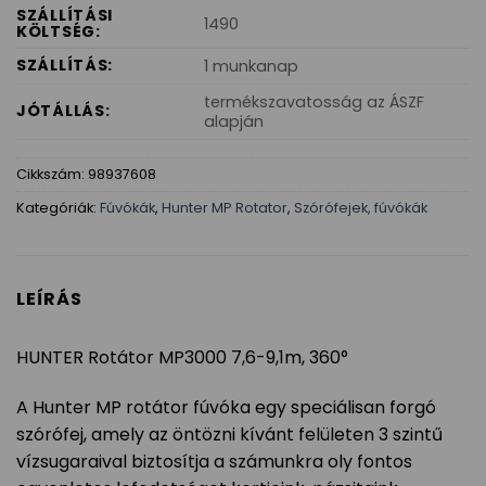
SZÁLLÍTÁSI
1490
KÖLTSÉG:
SZÁLLÍTÁS:
1 munkanap
termékszavatosság az ÁSZF
JÓTÁLLÁS:
alapján
Cikkszám:
98937608
Kategóriák:
Fúvókák
,
Hunter MP Rotator
,
Szórófejek, fúvókák
LEÍRÁS
HUNTER Rotátor MP3000 7,6-9,1m, 360°
A Hunter MP rotátor fúvóka egy speciálisan forgó
szórófej, amely az öntözni kívánt felületen 3 szintű
vízsugaraival biztosítja a számunkra oly fontos