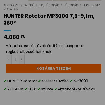
KEZDŐLAP
/
SZÓRÓFEJEK, FÚVÓKÁK
/
FÚVÓKÁK
/
HUNTER MP
ROTATOR
HUNTER Rotator MP3000 7,6-9,1m,
360°
4.080
Ft
Vásárlás esetén jóváírás:
82
Ft hűségpont
regisztrált vásárlóinknak!
HUNTER Rotator MP3000 7,6-9,1m, 360° mennyiség
KOSÁRBA TESZEM
HUNTER Rotator
rotator fúvóka
MP3000
7.6-9.1 m
360°
szürke
víztakarékos fúvóka