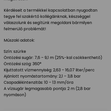
Kérdéseit a termékkel kapcsolatban nyugodtan
tegye fel szakértő kollégáinknak, készséggel
válaszolunk és segítünk megoldani bármilyen
felmerülő problémát!
Műszaki adatok:
Szín: szürke
Öntözési sugár: 7,6 – 9,1 m (25%-kal csökkenthető)
Öntözési szög: 360°
Kijuttatott vízmennyiség: 2,63 – 16,07 liter/perc
Ajánlott nyomástartomány: 2,1 – 3,8 bar
Csapadékintenzitás: 10 – 13 mm/óra
A vízsugár legmagasabb pontja: 2 m (2,8 bar
nyomáson)