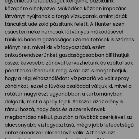
egyenletes lefedetséget kertjeink, pázsitaink
közepére elhelyezve. Működése közben impozáns
látványt nyújtanak a forgó vízsugarak, amint járják
táncukat üde zöld pázsitunk felett. A Hunter ezen
csúcsterméke nemcsak látványos működésével
tűnik ki, hanem gazdaságos üzemeltetések is számos
előnyt rejt, mivel kis vízfogyasztású, ezért
öntözőrendszerűnket gazdaságosabban állíthatjuk
össze, kevesebb zónával tervezhetünk és ezáltal sok
pénzt takaríthatunk meg. Akár azt is megtehetjük,
hogy a régi elhasználódott vízpazarló vá vált spray
zónáinkat, ezzel a fúvóka családdal váltjuk ki, mivel a
rotátor nagyrészt ugyanabban a tartományban
dolgozik, mint a spray fejek. Sokszor azaz előny is
társul hozzá, hogy ásás és a szerelvények
megbontása nélkül, pusztán a fúvókák cseréjével, az
alacsonyabb vízfogyasztású, mégis jobb lefedetségű
öntözőrendszer elérhetővé válik. Azt teszi ezt