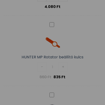
4.080
Ft
HUNTER MP Rotator beállító kulcs
HUNTER MP Rotator beállító kul
-
+
860
Ft
835
Ft