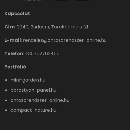
Kapcsolat
Cím
:
2040, Budaörs, Törökbálinti u. 21.
E-mail
:
rendeles@ontozorendszer-online.hu
Telefon
:
+36702762466
Portfólió
mini-garden.hu
borostyan-panel.hu
ontozorendszer-online.hu
compact-nature.hu