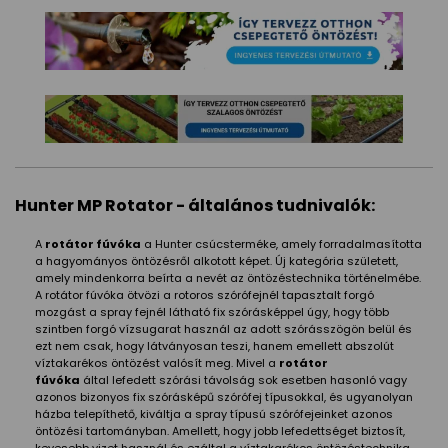
Hunter MP Rotator - általános tudnivalók:
A
rotátor fúvóka
a Hunter csúcsterméke, amely forradalmasította
a hagyományos öntözésről alkotott képet. Új kategória született,
amely mindenkorra beírta a nevét az öntözéstechnika történelmébe.
A rotátor fúvóka ötvözi a rotoros szórófejnél tapasztalt forgó
mozgást a spray fejnél látható fix szórásképpel úgy, hogy több
szintben forgó vízsugarat használ az adott szórásszögön belül és
ezt nem csak, hogy látványosan teszi, hanem emellett abszolút
víztakarékos öntözést valósít meg. Mivel a
rotátor
fúvóka
által lefedett szórási távolság sok esetben hasonló vagy
azonos bizonyos fix szórásképű szórófej típusokkal, és ugyanolyan
házba telepíthető, kiváltja a spray típusú szórófejeinket azonos
öntözési tartományban. Amellett, hogy jobb lefedettséget biztosít,