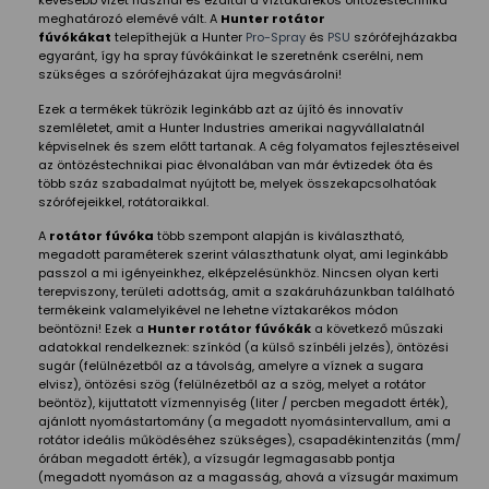
kevesebb vizet használ és ezáltal a víztakarékos öntözéstechnika
meghatározó elemévé vált. A
Hunter rotátor
fúvókákat
telepíthejük a Hunter
Pro-Spray
és
PSU
szórófejházakba
egyaránt, így ha spray fúvókáinkat le szeretnénk cserélni, nem
szükséges a szórófejházakat újra megvásárolni!
Ezek a termékek tükrözik leginkább azt az újító és innovatív
szemléletet, amit a Hunter Industries amerikai nagyvállalatnál
képviselnek és szem előtt tartanak. A cég folyamatos fejlesztéseivel
az öntözéstechnikai piac élvonalában van már évtizedek óta és
több száz szabadalmat nyújtott be, melyek összekapcsolhatóak
szórófejeikkel, rotátoraikkal.
A
rotátor fúvóka
több szempont alapján is kiválasztható,
megadott paraméterek szerint választhatunk olyat, ami leginkább
passzol a mi igényeinkhez, elképzelésünkhöz. Nincsen olyan kerti
terepviszony, területi adottság, amit a szakáruházunkban található
termékeink valamelyikével ne lehetne víztakarékos módon
beöntözni! Ezek a
Hunter rotátor fúvókák
a következő műszaki
adatokkal rendelkeznek: színkód (a külső színbéli jelzés), öntözési
sugár (felülnézetből az a távolság, amelyre a víznek a sugara
elvisz), öntözési szög (felülnézetből az a szög, melyet a rotátor
beöntöz), kijuttatott vízmennyiség (liter / percben megadott érték),
ajánlott nyomástartomány (a megadott nyomásintervallum, ami a
rotátor ideális működéséhez szükséges), csapadékintenzitás (mm/
órában megadott érték), a vízsugár legmagasabb pontja
(megadott nyomáson az a magasság, ahová a vízsugár maximum