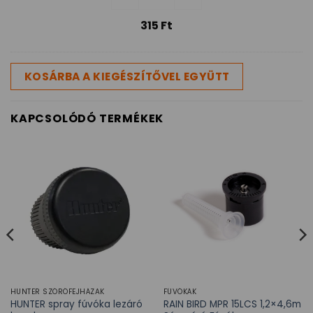
315
Ft
KOSÁRBA A KIEGÉSZÍTŐVEL EGYÜTT
KAPCSOLÓDÓ TERMÉKEK
HUNTER SZÓRÓFEJHÁZAK
FÚVÓKÁK
HUNTER spray fúvóka lezáró
RAIN BIRD MPR 15LCS 1,2×4,6m