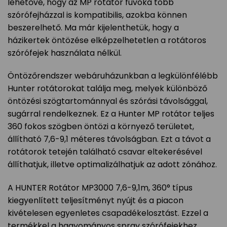
lehetővé, hogy az MP rotátor fúvóka több
szórófejházzal is kompatibilis, azokba können
beszerelhető. Ma már kijelenthetük, hogy a
házikertek öntözése elképzelhetetlen a rotátoros
szórófejek használata nélkül.
Öntözőrendszer webáruházunkban a legkülönfélébb
Hunter rotátorokat találja meg, melyek különböző
öntözési szögtartománnyal és szórási távolsággal,
sugárral rendelkeznek. Ez a Hunter MP rotátor teljes
360 fokos szögben öntözi a környező területet,
állítható 7,6-9,1 méteres távolságban. Ezt a távot a
rotátorok tetején található csavar eltekerésével
állíthatjuk, illetve optimalizálhatjuk az adott zónához.
A HUNTER Rotátor MP3000 7,6-9,1m, 360° típus
kiegyenlített teljesítményt nyújt és a piacon
kivételesen egyenletes csapadékelosztást. Ezzel a
termékkel a hagyományos spray szórófejekhez