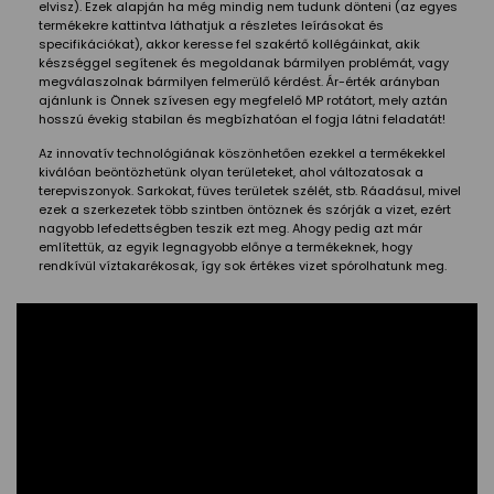
elvisz). Ezek alapján ha még mindig nem tudunk dönteni (az egyes
termékekre kattintva láthatjuk a részletes leírásokat és
specifikációkat), akkor keresse fel szakértő kollégáinkat, akik
készséggel segítenek és megoldanak bármilyen problémát, vagy
megválaszolnak bármilyen felmerülő kérdést. Ár-érték arányban
ajánlunk is Önnek szívesen egy megfelelő MP rotátort, mely aztán
hosszú évekig stabilan és megbízhatóan el fogja látni feladatát!
Az innovatív technológiának köszönhetően ezekkel a termékekkel
kiválóan beöntözhetünk olyan területeket, ahol változatosak a
terepviszonyok. Sarkokat, füves területek szélét, stb. Ráadásul, mivel
ezek a szerkezetek több szintben öntöznek és szórják a vizet, ezért
nagyobb lefedettségben teszik ezt meg. Ahogy pedig azt már
említettük, az egyik legnagyobb előnye a termékeknek, hogy
rendkívül víztakarékosak, így sok értékes vizet spórolhatunk meg.