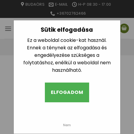
Skip
BUDAÖRS
E-MAIL
H-P 08:30 - 17:00
to
+36702762466
content
Sütik elfogadása
Ez a weboldal cookie-kat használ.
Ennek a ténynek az elfogadása és
engedélyezése szükséges a
folytatáshoz, enélkül a weboldal nem
használható.
ELFOGADOM
Nem