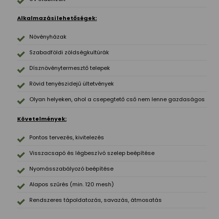
Alkalmazási lehetőségek:
Növényházak
Szabadföldi zöldségkultúrák
Dísznövénytermesztő telepek
Rövid tenyészidejű ültetvények
Olyan helyeken, ahol a csepegtető cső nem lenne gazdaságos
Követelmények:
Pontos tervezés, kivitelezés
Visszacsapó és légbeszívó szelep beépítése
Nyomásszabályozó beépítése
Alapos szűrés (min. 120 mesh)
Rendszeres tápoldatozás, savazás, átmosatás