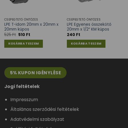
CSEPEGTETŐ ÖNTÖZÉS
CSEPEGTETŐ ÖNTÖZÉS
LPE T-idom 20mm x 20mm x
LPE Egyenes összekötő
20mm kúpos
20mm x 1/2″ KM kúpos
525
Ft
510
Ft
240
Ft
KOSÁRBA TESZEM
KOSÁRBA TESZEM
5% KUPON IGÉNYLÉSE
Jogi feltételek
Impresszum
Általános szerződési feltételek
Adatvédelmi szabályzat