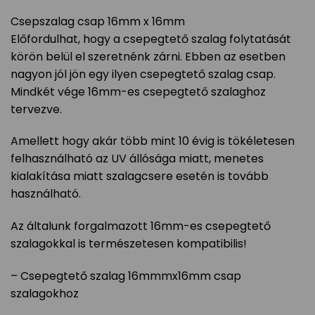
Csepszalag csap 16mm x 16mm
Előfordulhat, hogy a csepegtető szalag folytatását
körön belül el szeretnénk zárni. Ebben az esetben
nagyon jól jön egy ilyen csepegtető szalag csap.
Mindkét vége 16mm-es csepegtető szalaghoz
tervezve.
Amellett hogy akár több mint 10 évig is tökéletesen
felhasználható az UV állósága miatt, menetes
kialakítása miatt szalagcsere esetén is tovább
használható.
Az általunk forgalmazott 16mm-es csepegtető
szalagokkal is természetesen kompatibilis!
– Csepegtető szalag 16mmmx16mm csap
szalagokhoz