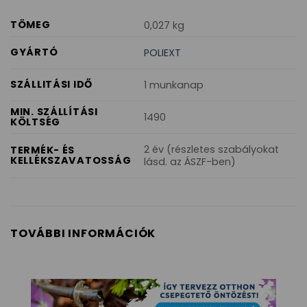
TÖMEG
0,027 kg
GYÁRTÓ
POLIEXT
SZÁLLITÁSI IDŐ
1 munkanap
MIN. SZÁLLÍTÁSI
1490
KÖLTSÉG
2 év (részletes szabályokat
TERMÉK- ÉS
KELLÉKSZAVATOSSÁG
lásd. az ÁSZF-ben)
TOVÁBBI INFORMÁCIÓK