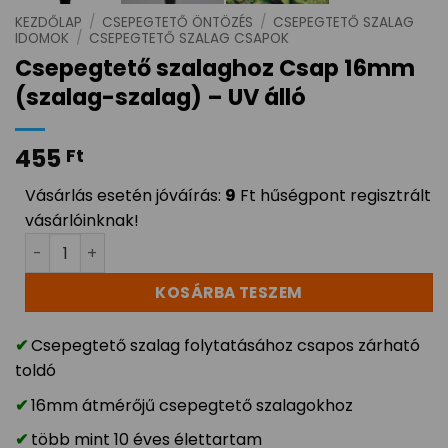
KEZDŐLAP
/
CSEPEGTETŐ ÖNTÖZÉS
/
CSEPEGTETŐ SZALAG
IDOMOK
/
CSEPEGTETŐ SZALAG CSAPOK
Csepegtető szalaghoz Csap 16mm
(szalag-szalag) – UV álló
455
Ft
Vásárlás esetén jóváírás:
9
Ft hűségpont regisztrált
vásárlóinknak!
Csepegtető szalaghoz Csap 16mm (szalag-szalag) - UV
KOSÁRBA TESZEM
Csepegtető szalag folytatásához csapos zárható
toldó
16mm átmérőjű csepegtető szalagokhoz
több mint 10 éves élettartam