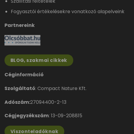
Szállítási feltételek
Fogyasztói értékelésekre vonatkozó alapelveink
Partnereink
BLOG, szakmai cikkek
Céginformáció
Szolgáltató
: Compact Nature Kft.
Adószám:
27094400-2-13
Cégjegyzékszám
: 13-09-208815
Viszonteladóknak