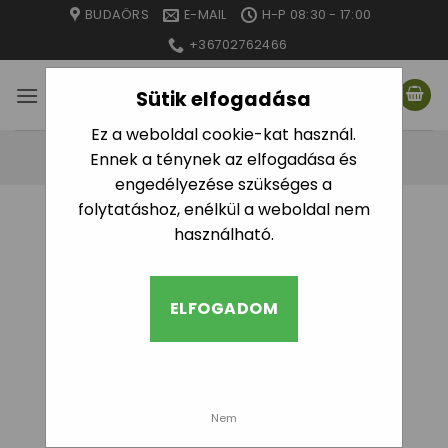
Skip
BUDAÖRS
E-MAIL
H-P 08:30 - 17:00
to
+36702762466
content
Sütik elfogadása
Ez a weboldal cookie-kat használ.
Ennek a ténynek az elfogadása és
engedélyezése szükséges a
folytatáshoz, enélkül a weboldal nem
használható.
ELFOGADOM
Nem