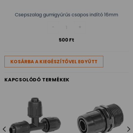
Csepszalag gumigyűrűs csapos indító 16mm
Csepszalag gumigyűrűs csapos 
-
+
500
Ft
KOSÁRBA A KIEGÉSZÍTŐVEL EGYÜTT
KAPCSOLÓDÓ TERMÉKEK