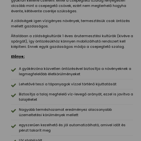
gyakran kellene cserélni. Mivel a csepegtető szalag lényegesen
olcsóbb mint a csepegető csövek, ezért nem megterhelő hogyha
évente, kétévente cseréje szükséges.
A zöldségek igen vízigényes növények, termesztésük csak öntözés
mellett gazdaságos.
Általában a zöldségkultúrák 1 éves árutermesztési kultúrák (kivéve a
spárgát), így öntözésükhöz könnyen mobilizálható rendszert kell
kiépíteni. Ennek egyik gazdaságos módja a csepegtető szalag.
Előnye:
A gyökérzóna közvetlen öntözésével biztosítja a növényeknek a
legmegfelelőbb életkörülményeket
Lehetővé teszi a tápanyagok vízzel történő kijuttatását
Biztosítja a talaj megfelelő víz-levegő arányát, ezzel is javítva a
talajéletet
Nagyobb terméshozamot eredményez alacsonyabb
üzemeltetési körülmények mellett
egyszerűen kezelhető és jól automatizálható, amivel időt és
pénzt takarít meg
UV stabilizált