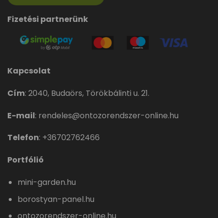
Fizetési partnerünk
Kapcsolat
Cím
:
2040, Budaörs, Törökbálinti u. 21.
E-mail
:
rendeles@ontozorendszer-online.hu
Telefon
:
+36702762466
Portfólió
mini-garden.hu
borostyan-panel.hu
ontozorendszer-online.hu