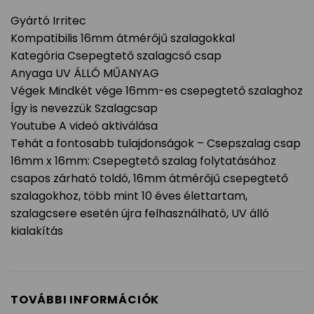
Gyártó Irritec
Kompatibilis 16mm átmérőjű szalagokkal
Kategória Csepegtető szalagcső csap
Anyaga UV ÁLLÓ MŰANYAG
Végek Mindkét vége 16mm-es csepegtető szalaghoz
Így is nevezzük Szalagcsap
Youtube A videó aktiválása
Tehát a fontosabb tulajdonságok – Csepszalag csap
16mm x 16mm: Csepegtető szalag folytatásához
csapos zárható toldó, 16mm átmérőjű csepegtető
szalagokhoz, több mint 10 éves élettartam,
szalagcsere esetén újra felhasználható, UV álló
kialakítás
TOVÁBBI INFORMÁCIÓK