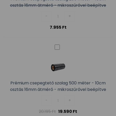
osztás 16mm átmérő - mikroszűrővel beépítve
Prémium csepegtető szalag 200
-
+
7.955
Ft
Prémium csepegtető szalag 500 méter - 10cm
osztás 16mm átmérő - mikroszűrővel beépítve
Prémium csepegtető szalag 500
-
+
20.195
Ft
19.590
Ft