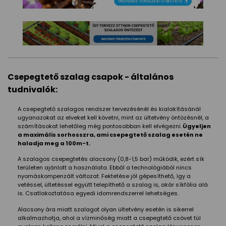
Csepegtető szalag csapok - általános
tudnivalók:
A csepegtető szalagos rendszer tervezésénél és kialakításánál
ugyanazokat az elveket kell követni, mint az ültetvény öntözésnél, a
számításokat lehetőleg még pontosabban kell elvégezni.
Ügyeljen
a maximális sorhosszra, ami csepegtető szalag esetén ne
haladja meg a 100m-t.
A szalagos csepegtetés alacsony (0,8-1,5 bar) működik, ezért sík
területen ajánlott a használata. Ebből a technológiából nincs
nyomáskompenzált változat. Fektetése jól gépesíthető, így a
vetéssel, ültetéssel együtt telepíthető a szalag is, akár síkfólia alá
is. Csatlakoztatása egyedi idomrendszerrel lehetséges.
Alacsony ára miatt szalagot olyan ültetvény esetén is sikerrel
alkalmazhatja, ahol a vízminőség miatt a csepegtető csövet túl