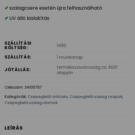
szalagcsere esetén újra felhasználható
UV álló kialakítás
SZÁLLÍTÁSI
1490
KÖLTSÉG:
SZÁLLÍTÁS:
1 munkanap
termékszavatosság az ÁSZF
JÓTÁLLÁS:
alapján
Cikkszám:
34105757
Kategóriák:
Csepegtető öntözés
,
Csepegtető szalag csapok
,
Csepegtető szalag idomok
LEÍRÁS