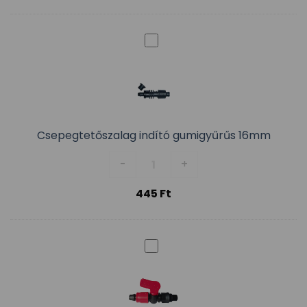
Csepegtetőszalag indító gumigyűrűs 16mm
Csepegtetőszalag indító gumi
-
+
445
Ft