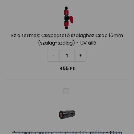
Ez a termék:
Csepegtető szalaghoz Csap 16mm
(szalag-szalag) - UV álló
Csepegtető szalaghoz Csap 16mm
-
+
455
Ft
Prémium csepegtető szalag 200 méter - 10cm