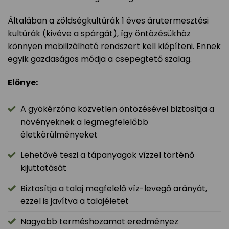
Általában a zöldségkultúrák 1 éves árutermesztési
kultúrák (kivéve a spárgát), így öntözésükhöz
könnyen mobilizálható rendszert kell kiépíteni. Ennek
egyik gazdaságos módja a csepegtető szalag.
Előnye:
A gyökérzóna közvetlen öntözésével biztosítja a
növényeknek a legmegfelelőbb
életkörülményeket
Lehetővé teszi a tápanyagok vízzel történő
kijuttatását
Biztosítja a talaj megfelelő víz-levegő arányát,
ezzel is javítva a talajéletet
Nagyobb terméshozamot eredményez