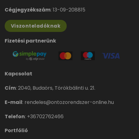
Cégjegyzékszám
: 13-09-208815
Viszonteladóknak
Fizetési partnerünk
Kapcsolat
Cím
:
2040, Budaörs, Törökbálinti u. 21.
E-mail
:
rendeles@ontozorendszer-online.hu
Telefon
:
+36702762466
Portfólió