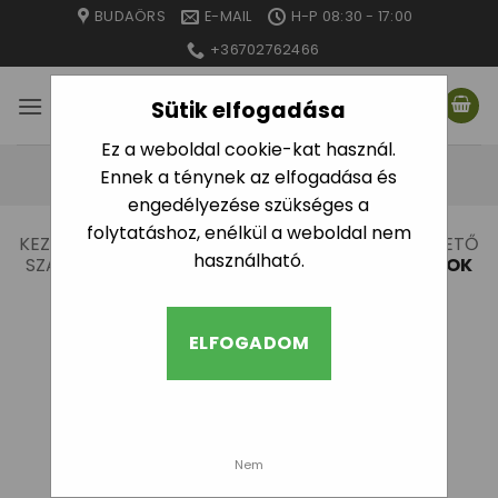
Skip
BUDAÖRS
E-MAIL
H-P 08:30 - 17:00
to
+36702762466
content
Sütik elfogadása
Ez a weboldal cookie-kat használ.
Ennek a ténynek az elfogadása és
engedélyezése szükséges a
folytatáshoz, enélkül a weboldal nem
KEZDŐLAP
/
CSEPEGTETŐ ÖNTÖZÉS
/
CSEPEGTETŐ
használható.
SZALAG IDOMOK
/
CSEPEGTETŐ SZALAG CSAPOK
SZŰRÉS
ELFOGADOM
Nem