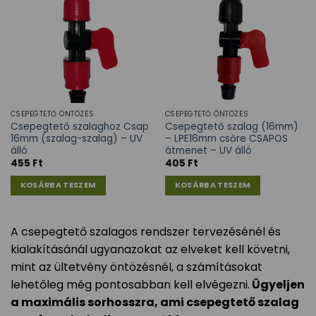
CSEPEGTETŐ ÖNTÖZÉS
CSEPEGTETŐ ÖNTÖZÉS
Csepegtető szalaghoz Csap
Csepegtető szalag (16mm)
16mm (szalag-szalag) – UV
– LPE16mm csőre CSAPOS
álló
átmenet – UV álló
455
Ft
405
Ft
KOSÁRBA TESZEM
KOSÁRBA TESZEM
A csepegtető szalagos rendszer tervezésénél és
kialakításánál ugyanazokat az elveket kell követni,
mint az ültetvény öntözésnél, a számításokat
lehetőleg még pontosabban kell elvégezni.
Ügyeljen
a maximális sorhosszra, ami csepegtető szalag