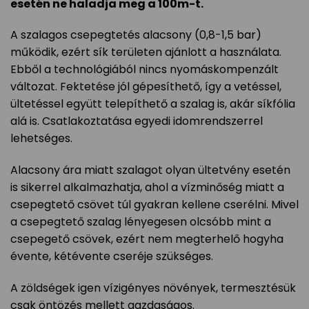
esetén ne haladja meg a 100m-t.
A szalagos csepegtetés alacsony (0,8-1,5 bar)
működik, ezért sík területen ajánlott a használata.
Ebből a technológiából nincs nyomáskompenzált
változat. Fektetése jól gépesíthető, így a vetéssel,
ültetéssel együtt telepíthető a szalag is, akár síkfólia
alá is. Csatlakoztatása egyedi idomrendszerrel
lehetséges.
Alacsony ára miatt szalagot olyan ültetvény esetén
is sikerrel alkalmazhatja, ahol a vízminőség miatt a
csepegtető csövet túl gyakran kellene cserélni. Mivel
a csepegtető szalag lényegesen olcsóbb mint a
csepegető csövek, ezért nem megterhelő hogyha
évente, kétévente cseréje szükséges.
A zöldségek igen vízigényes növények, termesztésük
csak öntözés mellett gazdaságos.