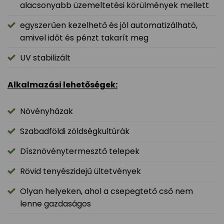
alacsonyabb üzemeltetési körülmények mellett
egyszerűen kezelhető és jól automatizálható,
amivel időt és pénzt takarít meg
UV stabilizált
Alkalmazási lehetőségek:
Növényházak
Szabadföldi zöldségkultúrák
Dísznövénytermesztő telepek
Rövid tenyészidejű ültetvények
Olyan helyeken, ahol a csepegtető cső nem
lenne gazdaságos