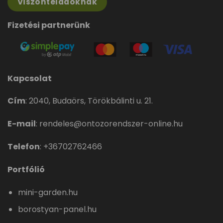
Viszonteladóknak
Fizetési partnerünk
Kapcsolat
Cím
:
2040, Budaörs, Törökbálinti u. 21.
E-mail
:
rendeles@ontozorendszer-online.hu
Telefon
:
+36702762466
Portfólió
mini-garden.hu
borostyan-panel.hu