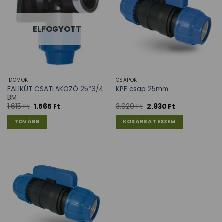
ELFOGYOTT
IDOMOK
CSAPOK
FALIKÚT CSATLAKOZÓ 25*3/4
KPE csap 25mm
BM
1.615
Ft
1.565
Ft
3.020
Ft
2.930
Ft
TOVÁBB
KOSÁRBA TESZEM