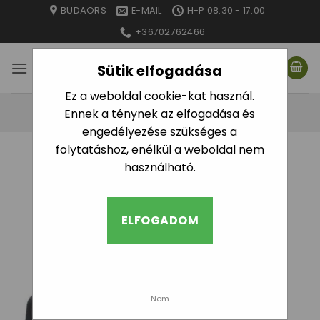
Skip
BUDAÖRS
E-MAIL
H-P 08:30 - 17:00
to
+36702762466
content
Sütik elfogadása
Ez a weboldal cookie-kat használ.
Ennek a ténynek az elfogadása és
engedélyezése szükséges a
folytatáshoz, enélkül a weboldal nem
KEZDŐLAP
/
IDOMOK
/
KPE IDOMOK
/
KPE
használható.
CSAPOK
SZŰRÉS
ELFOGADOM
Nem