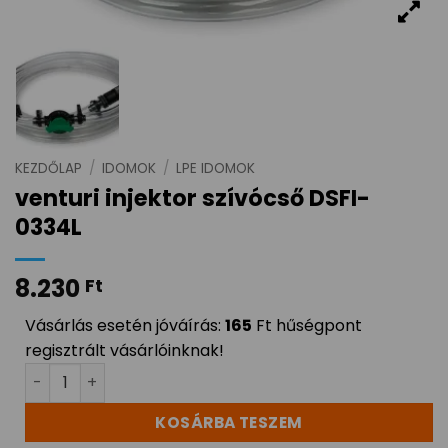
KEZDŐLAP
/
IDOMOK
/
LPE IDOMOK
venturi injektor szívócső DSFI-
0334L
8.230
Ft
Vásárlás esetén jóváírás:
165
Ft hűségpont
regisztrált vásárlóinknak!
venturi injektor szívócső DSFI-0334L mennyiség
KOSÁRBA TESZEM