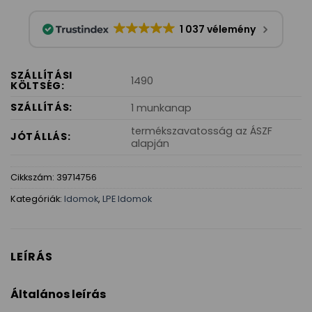
1 037 vélemény
SZÁLLÍTÁSI
1490
KÖLTSÉG:
SZÁLLÍTÁS:
1 munkanap
termékszavatosság az ÁSZF
JÓTÁLLÁS:
alapján
Cikkszám:
39714756
Kategóriák:
Idomok
,
LPE Idomok
LEÍRÁS
Általános leírás