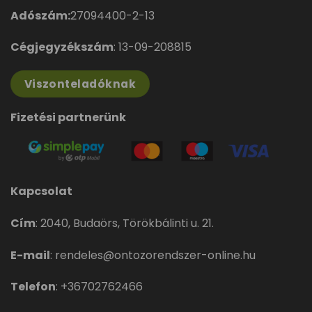
Adószám:
27094400-2-13
Cégjegyzékszám
: 13-09-208815
Viszonteladóknak
Fizetési partnerünk
Kapcsolat
Cím
:
2040, Budaörs, Törökbálinti u. 21.
E-mail
:
rendeles@ontozorendszer-online.hu
Telefon
:
+36702762466