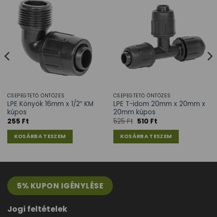
CSEPEGTETŐ ÖNTÖZÉS
CSEPEGTETŐ ÖNTÖZÉS
LPE Könyök 16mm x 1/2″ KM
LPE T-idom 20mm x 20mm x
kúpos
20mm kúpos
255
Ft
525
Ft
510
Ft
KOSÁRBA TESZEM
KOSÁRBA TESZEM
5% KUPON IGÉNYLÉSE
Jogi feltételek