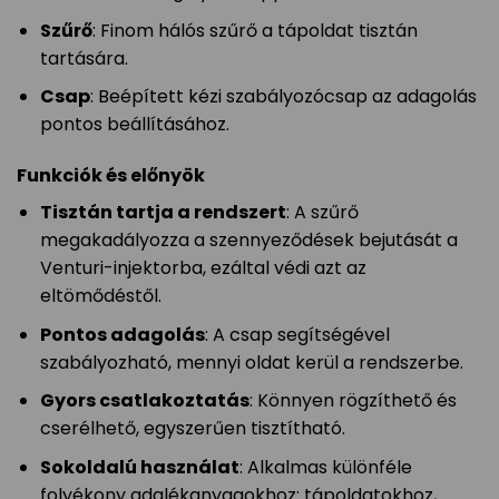
Szűrő
: Finom hálós szűrő a tápoldat tisztán
tartására.
Csap
: Beépített kézi szabályozócsap az adagolás
pontos beállításához.
Funkciók és előnyök
Tisztán tartja a rendszert
: A szűrő
megakadályozza a szennyeződések bejutását a
Venturi-injektorba, ezáltal védi azt az
eltömődéstől.
Pontos adagolás
: A csap segítségével
szabályozható, mennyi oldat kerül a rendszerbe.
Gyors csatlakoztatás
: Könnyen rögzíthető és
cserélhető, egyszerűen tisztítható.
Sokoldalú használat
: Alkalmas különféle
folyékony adalékanyagokhoz: tápoldatokhoz,