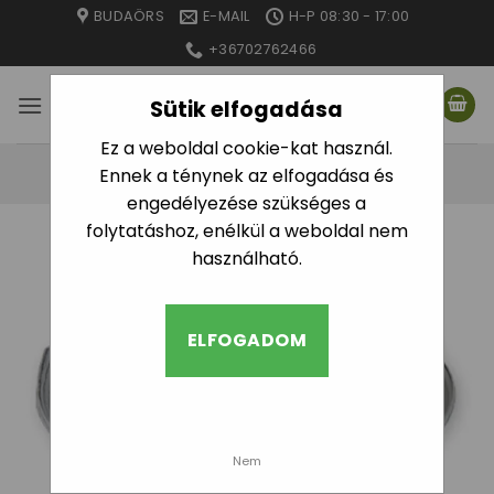
Skip
BUDAÖRS
E-MAIL
H-P 08:30 - 17:00
to
+36702762466
content
Sütik elfogadása
Ez a weboldal cookie-kat használ.
Ennek a ténynek az elfogadása és
engedélyezése szükséges a
folytatáshoz, enélkül a weboldal nem
használható.
ELFOGADOM
Nem