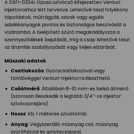
A DSFI-0334L típusú szívócső kifejezetten Venturi
injektorokhoz lett tervezve. Lehetővé teszi folyékony
tápoldatok, műtrágyák, savak vagy egyéb
adalékanyagok pontos és biztonságos beszívását a
vízáramba. A beépített szűrő megakadályozza a
szennyeződések bejutását, míg a csap lehetővé teszi
az áramlás szabályozását vagy teljes elzárását.
Műszaki adatok
Csatlakozás
: Gyorscsatlakozóval vagy
tömlővéggel Venturi-injektorra illeszthető.
Csőátmérő
: Általában 8–10 mm-es belső átmérő
(szorosan illeszkedik a legtöbb 3/4″-os injektor
szívócsonkjára).
Hossz
: Kb. 1 méteres szívótömlő.
Anyag
: Vegyszerálló műanyag cső, műanyag
szűrőházzal és golyóscsappal.