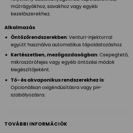
műtrágyákhoz, savakhoz vagy egyéb
kezelőszerekhez.
Alkalmazás
Öntözőrendszerekben
: Venturi-injektorral
együtt használva automatikus tápoldatozáshoz.
Kertészetben, mezőgazdaságban
: Csepegtető,
mikroszórófejes vagy egyéb öntözési módok
kiegészítőjeként.
Tó- és akvaponikus rendszerekhez is
:
Opcionálisan oxigéndúsításra vagy pH-
szabályozásra.
TOVÁBBI INFORMÁCIÓK