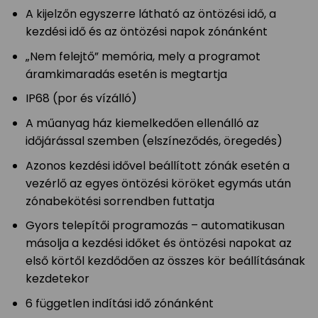
A kijelzőn egyszerre látható az öntözési idő, a
kezdési idő és az öntözési napok zónánként
„Nem felejtő” memória, mely a programot
áramkimaradás esetén is megtartja
IP68 (por és vízálló)
A műanyag ház kiemelkedően ellenálló az
időjárással szemben (elszíneződés, öregedés)
Azonos kezdési idővel beállított zónák esetén a
vezérlő az egyes öntözési köröket egymás után
zónabekötési sorrendben futtatja
Gyors telepítői programozás – automatikusan
másolja a kezdési időket és öntözési napokat az
első körtől kezdődően az összes kör beállításának
kezdetekor
6 független indítási idő zónánként