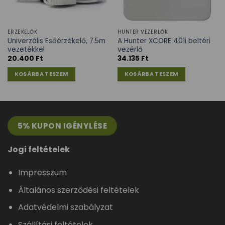
ÉRZÉKELŐK
HUNTER VEZÉRLŐK
Univerzális Esőérzékelő, 7.5m
A Hunter XCORE 401i beltéri
vezetékkel
vezérlő
20.400
Ft
34.135
Ft
KOSÁRBA TESZEM
KOSÁRBA TESZEM
5% KUPON IGÉNYLÉSE
Jogi feltételek
Impresszum
Általános szerződési feltételek
Adatvédelmi szabályzat
Szállítási feltételek