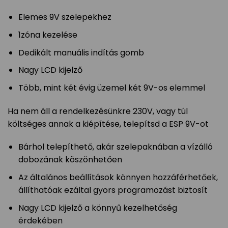
Elemes 9V szelepekhez
1zóna kezelése
Dedikált manuális indítás gomb
Nagy LCD kijelző
Több, mint két évig üzemel két 9V-os elemmel
Ha nem áll a rendelkezésünkre 230V, vagy túl
költséges annak a kiépítése, telepítsd a ESP 9V-ot
Bárhol telepíthető, akár szelepaknában a vízálló
dobozának köszönhetően
Az általános beállítások könnyen hozzáférhetőek,
állíthatóak ezáltal gyors programozást biztosít
Nagy LCD kijelző a könnyű kezelhetőség
érdekében