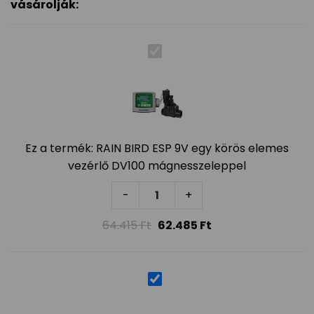
vásárolják:
Ez a termék:
RAIN BIRD ESP 9V egy körös elemes
vezérlő DV100 mágnesszeleppel
RAIN BIRD ESP 9V egy körös ele
-
+
64.415
Ft
62.485
Ft