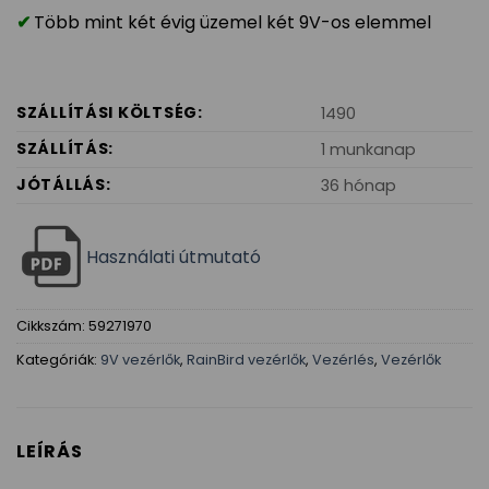
Több mint két évig üzemel két 9V-os elemmel
SZÁLLÍTÁSI KÖLTSÉG:
1490
SZÁLLÍTÁS:
1 munkanap
JÓTÁLLÁS:
36 hónap
Használati útmutató
Cikkszám:
59271970
Kategóriák:
9V vezérlők
,
RainBird vezérlők
,
Vezérlés
,
Vezérlők
LEÍRÁS