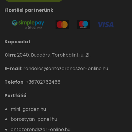
Fizetési partnerünk
Kapcsolat
Cím
:
2040, Budaörs, Törökbálinti u. 21.
E-mail
:
rendeles@ontozorendszer-online.hu
Telefon
:
+36702762466
Portfólió
mini-garden.hu
borostyan-panel.hu
ontozorendszer-online.hu