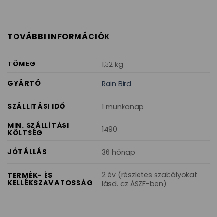
TOVÁBBI INFORMÁCIÓK
TÖMEG
1,32 kg
GYÁRTÓ
Rain Bird
SZÁLLITÁSI IDŐ
1 munkanap
MIN. SZÁLLÍTÁSI
1490
KÖLTSÉG
JÓTÁLLÁS
36 hónap
2 év (részletes szabályokat
TERMÉK- ÉS
KELLÉKSZAVATOSSÁG
lásd. az ÁSZF-ben)