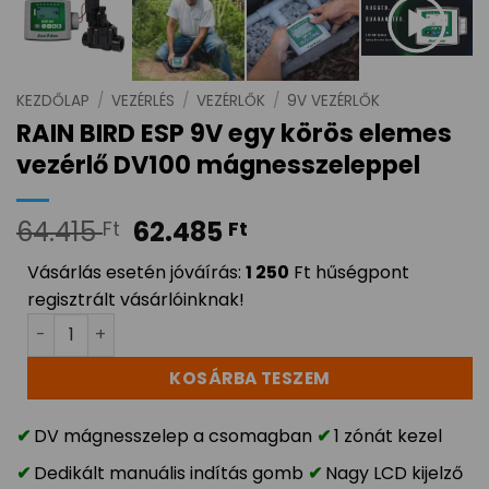
KEZDŐLAP
/
VEZÉRLÉS
/
VEZÉRLŐK
/
9V VEZÉRLŐK
RAIN BIRD ESP 9V egy körös elemes
vezérlő DV100 mágnesszeleppel
64.415
62.485
Ft
Ft
Vásárlás esetén jóváírás:
1 250
Ft hűségpont
regisztrált vásárlóinknak!
RAIN BIRD ESP 9V egy körös elemes vezérlő DV100 mág
KOSÁRBA TESZEM
DV mágnesszelep a csomagban
1 zónát kezel
Dedikált manuális indítás gomb
Nagy LCD kijelző