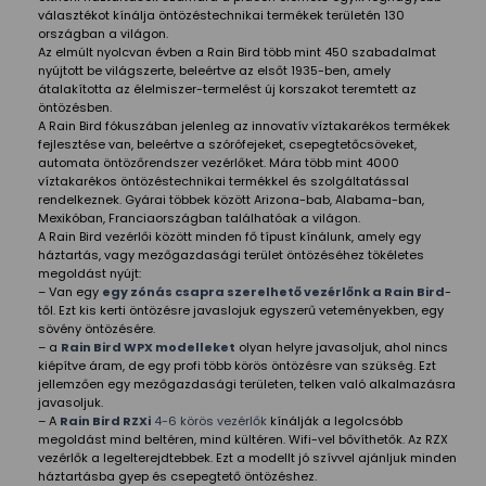
választékot kínálja öntözéstechnikai termékek területén 130
országban a világon.
Az elmúlt nyolcvan évben a Rain Bird több mint 450 szabadalmat
nyújtott be világszerte, beleértve az elsőt 1935-ben, amely
átalakította az élelmiszer-termelést új korszakot teremtett az
öntözésben.
A Rain Bird fókuszában jelenleg az innovatív víztakarékos termékek
fejlesztése van, beleértve a szórófejeket, csepegtetőcsöveket,
automata öntözőrendszer vezérlőket. Mára több mint 4000
víztakarékos öntözéstechnikai termékkel és szolgáltatással
rendelkeznek. Gyárai többek között Arizona-bab, Alabama-ban,
Mexikóban, Franciaországban találhatóak a világon.
A Rain Bird vezérlői között minden fő típust kínálunk, amely egy
háztartás, vagy mezőgazdasági terület öntözéséhez tökéletes
megoldást nyújt:
– Van egy
egy zónás csapra szerelhető vezérlőnk a Rain Bird
-
től. Ezt kis kerti öntözésre javaslojuk egyszerű veteményekben, egy
sövény öntözésére.
– a
Rain Bird WPX modelleket
olyan helyre javasoljuk, ahol nincs
kiépítve áram, de egy profi több körös öntözésre van szükség. Ezt
jellemzően egy mezőgazdasági területen, telken való alkalmazásra
javasoljuk.
– A
Rain Bird RZXi
4-6 körös vezérlők
kínálják a legolcsóbb
megoldást mind beltéren, mind kültéren. Wifi-vel bővíthetők. Az RZX
vezérlők a legelterejdtebbek. Ezt a modellt jó szívvel ajánljuk minden
háztartásba gyep és csepegtető öntözéshez.