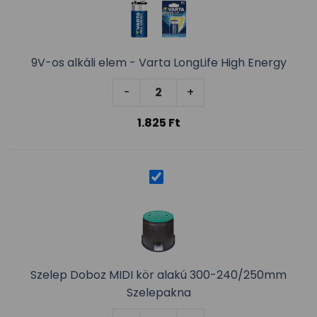
9V-os alkáli elem - Varta LongLife High Energy
9V-os alkáli elem - Varta LongL
-
+
1.825
Ft
Szelep Doboz MIDI kör alakú 300-240/250mm
Szelepakna
Szelep Doboz MIDI kör alakú 3