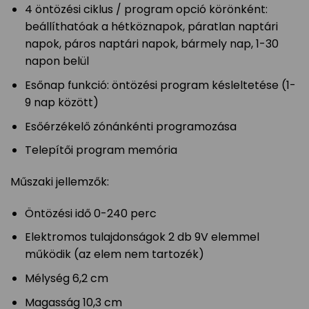
4 öntözési ciklus / program opció körönként:
beállíthatóak a hétköznapok, páratlan naptári
napok, páros naptári napok, bármely nap, 1-30
napon belül
Esőnap funkció: öntözési program késleltetése (1-
9 nap között)
Esőérzékelő zónánkénti programozása
Telepítői program memória
Műszaki jellemzők:
Öntözési idő 0-240 perc
Elektromos tulajdonságok 2 db 9V elemmel
működik (az elem nem tartozék)
Mélység 6,2 cm
Magasság 10,3 cm