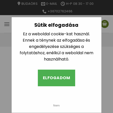
Skip
BUDAÖRS
E-MAIL
H-P 08:30 - 17:00
to
+36702762466
content
Sütik elfogadása
Ez a weboldal cookie-kat használ.
Ennek a ténynek az elfogadása és
engedélyezése szükséges a
folytatáshoz, enélkül a weboldal nem
használható.
ELFOGADOM
Nem