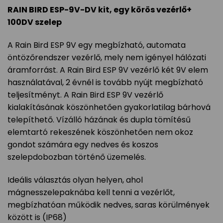
RAIN BIRD ESP-9V-DV kit, egy körös vezérlő+
100DV szelep
A Rain Bird ESP 9V egy megbízható, automata
öntözőrendszer vezérlő, mely nem igényel hálózati
áramforrást. A Rain Bird ESP 9V vezérlő két 9V elem
használatával, 2 évnél is tovább nyújt megbízható
teljesítményt. A Rain Bird ESP 9V vezérlő
kialakításának köszönhetően gyakorlatilag bárhová
telepíthető. Vízálló házának és dupla tömítésű
elemtartó rekeszének köszönhetően nem okoz
gondot számára egy nedves és koszos
szelepdobozban történő üzemelés.
Ideális választás olyan helyen, ahol
mágnesszelepaknába kell tenni a vezérlőt,
megbízhatóan működik nedves, saras körülmények
között is (IP68)