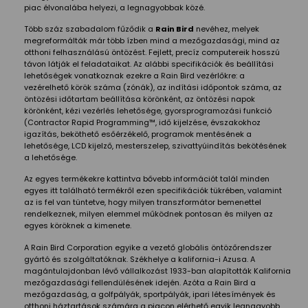
piac élvonalába helyezi, a legnagyobbak közé.
Több száz szabadalom fűződik a
Rain Bird
nevéhez, melyek
megreformálták már több ízben mind a mezőgazdasági, mind az
otthoni felhasználású öntözést. Fejlett, precíz computereik hosszú
távon látják el feladataikat. Az alábbi specifikációk és beállítási
lehetőségek vonatkoznak ezekre a Rain Bird vezérlőkre: a
vezérelhető körök száma (zónák), az indítási időpontok száma, az
öntözési időtartam beállítása körönként, az öntözési napok
körönként, kézi vezérlés lehetősége, gyorsprogramozási funkció
(Contractor Rapid Programming™, idő kijelzése, évszakokhoz
igazítás, beköthető esőérzékelő, programok mentésének a
lehetősége, LCD kijelző, mesterszelep, szivattyúindítás bekötésének
a lehetősége.
Az egyes termékekre kattintva bővebb információt talál minden
egyes itt található termékről ezen specifikációk tükrében, valamint
az is fel van tüntetve, hogy milyen transzformátor bemenettel
rendelkeznek, milyen elemmel működnek pontosan és milyen az
egyes köröknek a kimenete.
A Rain Bird Corporation egyike a vezető globális öntözőrendszer
gyártó és szolgáltatóknak. Székhelye a kalifornia-i Azusa. A
magántulajdonban lévő vállalkozást 1933-ban alapították Kalifornia
mezőgazdasági fellendülésének idején. Azóta a Rain Bird a
mezőgazdaság, a golfpályák, sportpályák, ipari létesímények és
otthoni háztartások számára a piacon elérhető egyik legnagyobb