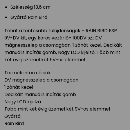
Szélesség 13,6 cm
Gyártó Rain Bird
Tehát a fontosabb tulajdonságok – RAIN BIRD ESP
9V-DV kit, egy körös vezérlő+ 100DV sz.: DV
mágnesszelep a csomagban, 1 zónát kezel, Dedikált
manuális indítás gomb, Nagy LCD kijelző, Több mint
két évig üzemel két 9V-os elemmel
Termék információk
DV mágnesszelep a csomagban
1 zónát kezel
Dedikált manuális indítás gomb
Nagy LCD kijelző
Több mint két évig üzemel két 9V-os elemmel
Gyártó
Rain Bird