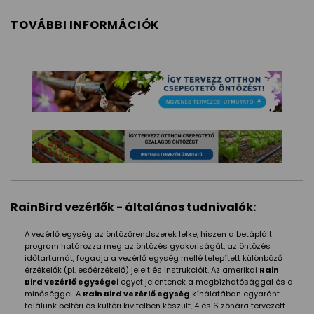
TOVÁBBI INFORMÁCIÓK
RainBird vezérlők - általános tudnivalók:
A vezérlő egység az öntözőrendszerek lelke, hiszen a betáplált
program határozza meg az öntözés gyakoriságát, az öntözés
időtartamát, fogadja a vezérlő egység mellé telepített különböző
érzékelők (pl. esőérzékelő) jeleit és instrukcióit. Az amerikai
Rain
Bird vezérlő egységei
egyet jelentenek a megbízhatósággal és a
minőséggel. A
Rain Bird vezérlő egység
kínálatában egyaránt
találunk beltéri és kültéri kivitelben készült, 4 és 6 zónára tervezett