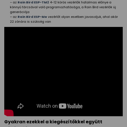
– az
Rain Bird ESP-TM2
4-12 körös vezérlők hatalmas előnye a
könnyű tárcsával való programozhatósága, a Rain Bird vezérlők új
generációja
– az
Rain Bird ESP-Me
vezérlőt olyan esetben javasoljuk, ahol akár
22 zónára is szükség van
Gyakran ezekkel a kiegészítőkkel együtt