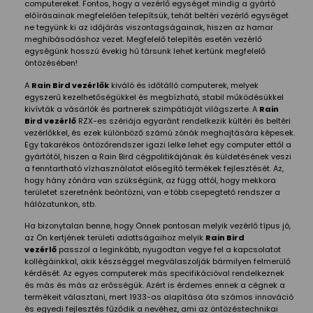
computereket. Fontos, hogy a vezérlő egységet mindig a gyártó
előírásainak megfelelően telepítsük, tehát beltéri vezérlő egységet
ne tegyünk ki az időjárás viszontagságainak, hiszen az hamar
meghibásodáshoz vezet. Megfelelő telepítés esetén vezérlő
egységünk hosszú évekig hű társunk lehet kertünk megfelelő
öntözésében!
A
Rain Bird vezérlők
kiváló és időtálló computerek, melyek
egyszerű kezelhetőségükkel és megbízható, stabil működésükkel
kivívták a vásárlók és partnerek szimpátiáját világszerte. A
Rain
Bird vezérlő
RZX-es szériája egyaránt rendelkezik kültéri és beltéri
vezérlőkkel, és ezek különböző számú zónák meghajtására képesek.
Egy takarékos öntözőrendszer igazi lelke lehet egy computer ettől a
gyártótól, hiszen a Rain Bird cégpolitikájának és küldetésének veszi
a fenntartható vízhasználatot elősegítő termékek fejlesztését. Az,
hogy hány zónára van szükségünk, az függ attól, hogy mekkora
területet szeretnénk beöntözni, van e több csepegtető rendszer a
hálózatunkon, stb.
Ha bizonytalan benne, hogy Önnek pontosan melyik vezérlő típus jó,
az Ön kertjének területi adottságaihoz melyik
Rain Bird
vezérlő
passzol a leginkább, nyugodtan vegye fel a kapcsolatot
kollégáinkkal, akik készséggel megválaszolják bármilyen felmerülő
kérdését. Az egyes computerek más specifikációval rendelkeznek
és más és más az erősségük. Azért is érdemes ennek a cégnek a
termékeit választani, mert 1933-as alapítása óta számos innováció
és egyedi fejlesztés fűződik a nevéhez, ami az öntözéstechnikai