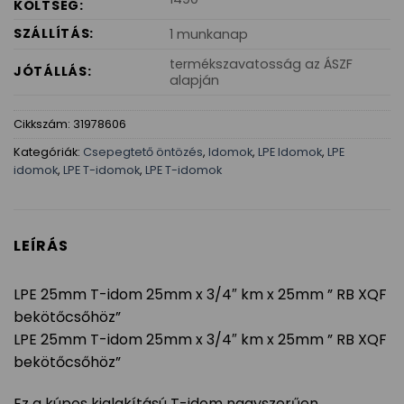
KÖLTSÉG:
SZÁLLÍTÁS:
1 munkanap
termékszavatosság az ÁSZF
JÓTÁLLÁS:
alapján
Cikkszám:
31978606
Kategóriák:
Csepegtető öntözés
,
Idomok
,
LPE Idomok
,
LPE
idomok
,
LPE T-idomok
,
LPE T-idomok
LEÍRÁS
LPE 25mm T-idom 25mm x 3/4″ km x 25mm ” RB XQF
bekötőcsőhöz”
LPE 25mm T-idom 25mm x 3/4″ km x 25mm ” RB XQF
bekötőcsőhöz”
Ez a kúpos kialakítású T-idom nagyszerűen