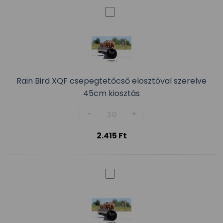
Rain Bird XQF csepegtetőcső elosztóval szerelve
45cm kiosztás
Rain Bird XQF csepegtetőcső el
-
+
2.415
Ft