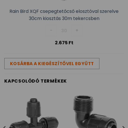
Rain Bird XQF csepegtetőcső elosztóval szerelve
30cm kiosztás 30m tekercsben
Rain Bird XQF csepegtetőcső el
-
+
2.675
Ft
KOSÁRBA A KIEGÉSZÍTŐVEL EGYÜTT
KAPCSOLÓDÓ TERMÉKEK