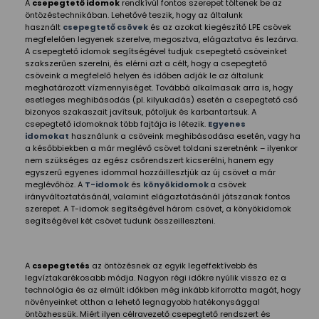
A
csepegtető idomok
rendkívül fontos szerepet töltenek be az
öntözéstechnikában. Lehetővé teszik, hogy az általunk
használt
csepegtető csövek
és az azokat kiegészítő LPE csövek
megfelelően legyenek szerelve, megosztva, elágaztatva és lezárva.
A csepegtető idomok segítségével tudjuk csepegtető csöveinket
szakszerűen szerelni, és elérni azt a célt, hogy a csepegtető
csöveink a megfelelő helyen és időben adják le az általunk
meghatározott vízmennyiséget. Továbbá alkalmasak arra is, hogy
esetleges meghibásodás (pl. kilyukadás) esetén a csepegtető cső
bizonyos szakaszait javítsuk, pótoljuk és karbantartsuk. A
csepegtető idomoknak több fajtája is létezik.
Egyenes
idomokat
használunk a csöveink meghibásodása esetén, vagy ha
a későbbiekben a már meglévő csövet toldani szeretnénk – ilyenkor
nem szükséges az egész csőrendszert kicserélni, hanem egy
egyszerű egyenes idommal hozzáillesztjük az új csövet a már
meglévőhöz. A
T-idomok
és
könyökidomok
a csövek
irányváltoztatásánál, valamint elágaztatásánál játszanak fontos
szerepet. A T-idomok segítségével három csövet, a könyökidomok
segítségével két csövet tudunk összeilleszteni.
A
csepegtetés
az öntözésnek az egyik legeffektívebb és
legvíztakarékosabb módja. Nagyon régi időkre nyúlik vissza ez a
technológia és az elmúlt időkben még inkább kiforrotta magát, hogy
növényeinket otthon a lehető legnagyobb hatékonysággal
öntözhessük. Miért ilyen célravezető csepegtető rendszert és