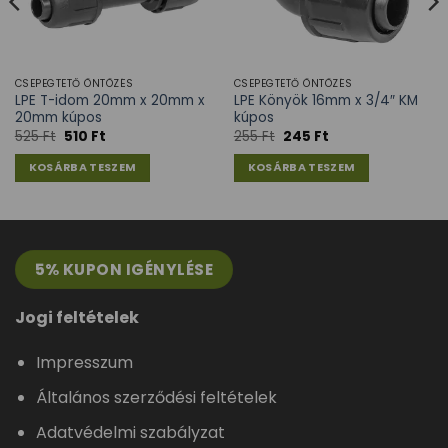
CSEPEGTETŐ ÖNTÖZÉS
CSEPEGTETŐ ÖNTÖZÉS
LPE T-idom 20mm x 20mm x
LPE Könyök 16mm x 3/4″ KM
20mm kúpos
kúpos
525
Ft
510
Ft
255
Ft
245
Ft
KOSÁRBA TESZEM
KOSÁRBA TESZEM
5% KUPON IGÉNYLÉSE
Jogi feltételek
Impresszum
Általános szerződési feltételek
Adatvédelmi szabályzat