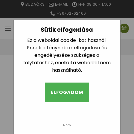
Skip
BUDAÖRS
E-MAIL
H-P 08:30 - 17:00
to
+36702762466
content
Sütik elfogadása
Ez a weboldal cookie-kat használ.
Ennek a ténynek az elfogadása és
engedélyezése szükséges a
folytatáshoz, enélkül a weboldal nem
használható.
ELFOGADOM
Nem