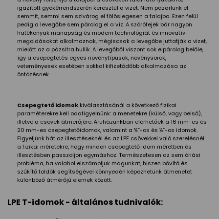
igazított gyökérrendszerén keresztül a vizet. Nem pazarlunk el
semmit, semmi sem szivárog el fölöslegesen a talajba. Ezen felül
pedig a levegőbe sem párolog el a víz. A szórófejek bár nagyon
hatékonyak manapság és modern technológiát és innovatív
megoldásokat alkalmaznak, mégiscsak a levegőbe juttatják a vizet,
mielőtt az a pázsitra hullik. A levegőből viszont sok elpárolog belőle,
így a csepegtetés egyes növénytípusok, növénysorok,
veteményesek esetében sokkal kifizetődőbb alkalmazása az
öntözésnek.
Csepegtető idomok
kiválasztásánál a következő fizikai
paraméterekre kell odafigyelnünk: a menetekre (külső, vagy belső),
illetve a csövek átmerőjére. Áruházunkban elérhetőek a 16 mm-es és
20 mm-es csepegtetőidomok, valamint a ¾”-os és ½”-os idomok.
Figyeljünk hát az illesztéseknél és az LPE csövekkel való szerelésnél
a fizikai méretekre, hogy minden csepegtető idom méretben és
illesztésben passzoljon egymáshoz. Természetesen az sem óriási
probléma, ha valahol elszámoljuk magunkat, hiszen bővítő és
szűkítő toldók segítségével könnyedén képezhetünk átmenetet
különböző átmérőjű elemek között.
LPE T-idomok - általános tudnivalók: