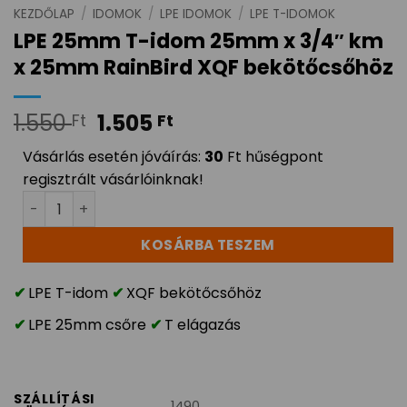
KEZDŐLAP
/
IDOMOK
/
LPE IDOMOK
/
LPE T-IDOMOK
LPE 25mm T-idom 25mm x 3/4″ km
x 25mm RainBird XQF bekötőcsőhöz
1.550
1.505
Ft
Ft
Vásárlás esetén jóváírás:
30
Ft hűségpont
regisztrált vásárlóinknak!
LPE 25mm T-idom 25mm x 3/4" km x 25mm RainBird XQ
KOSÁRBA TESZEM
LPE T-idom
XQF bekötőcsőhöz
LPE 25mm csőre
T elágazás
SZÁLLÍTÁSI
1490