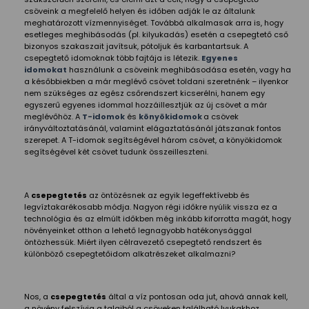
csöveink a megfelelő helyen és időben adják le az általunk
meghatározott vízmennyiséget. Továbbá alkalmasak arra is, hogy
esetleges meghibásodás (pl. kilyukadás) esetén a csepegtető cső
bizonyos szakaszait javítsuk, pótoljuk és karbantartsuk. A
csepegtető idomoknak több fajtája is létezik.
Egyenes
idomokat
használunk a csöveink meghibásodása esetén, vagy ha
a későbbiekben a már meglévő csövet toldani szeretnénk – ilyenkor
nem szükséges az egész csőrendszert kicserélni, hanem egy
egyszerű egyenes idommal hozzáillesztjük az új csövet a már
meglévőhöz. A
T-idomok
és
könyökidomok
a csövek
irányváltoztatásánál, valamint elágaztatásánál játszanak fontos
szerepet. A T-idomok segítségével három csövet, a könyökidomok
segítségével két csövet tudunk összeilleszteni.
A
csepegtetés
az öntözésnek az egyik legeffektívebb és
legvíztakarékosabb módja. Nagyon régi időkre nyúlik vissza ez a
technológia és az elmúlt időkben még inkább kiforrotta magát, hogy
növényeinket otthon a lehető legnagyobb hatékonysággal
öntözhessük. Miért ilyen célravezető csepegtető rendszert és
különböző csepegtetőidom alkatrészeket alkalmazni?
Nos, a
csepegtetés
által a víz pontosan oda jut, ahová annak kell,
a növény felszívja a talajból a csöveken található lyukakhoz