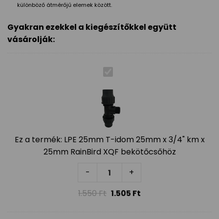
különböző átmérőjű elemek között.
Gyakran ezekkel a kiegészítőkkel együtt
vásárolják:
Ez a termék:
LPE 25mm T-idom 25mm x 3/4" km x
25mm RainBird XQF bekötőcsőhöz
LPE 25mm T-idom 25mm x 3/4" k
-
+
1.550
Ft
1.505
Ft