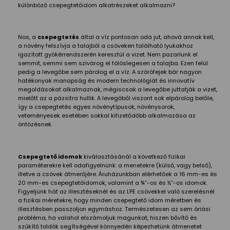
különböző csepegtetőidom alkatrészeket alkalmazni?
Nos, a
csepegtetés
által a víz pontosan oda jut, ahová annak kell,
a növény felszívja a talajból a csöveken található lyukakhoz
igazított gyökérrendszerén keresztül a vizet. Nem pazarlunk el
semmit, semmi sem szivárog el fölöslegesen a talajba. Ezen felül
pedig a levegőbe sem párolog el a víz. A szórófejek bár nagyon
hatékonyak manapság és modern technológiát és innovatív
megoldásokat alkalmaznak, mégiscsak a levegőbe juttatják a vizet,
mielőtt az a pázsitra hullik. A levegőből viszont sok elpárolog belőle,
így a csepegtetés egyes növénytípusok, növénysorok,
veteményesek esetében sokkal kifizetődőbb alkalmazása az
öntözésnek.
Csepegtető idomok
kiválasztásánál a következő fizikai
paraméterekre kell odafigyelnünk: a menetekre (külső, vagy belső),
illetve a csövek átmerőjére. Áruházunkban elérhetőek a 16 mm-es és
20 mm-es csepegtetőidomok, valamint a ¾”-os és ½”-os idomok.
Figyeljünk hát az illesztéseknél és az LPE csövekkel való szerelésnél
a fizikai méretekre, hogy minden csepegtető idom méretben és
illesztésben passzoljon egymáshoz. Természetesen az sem óriási
probléma, ha valahol elszámoljuk magunkat, hiszen bővítő és
szűkítő toldók segítségével könnyedén képezhetünk átmenetet