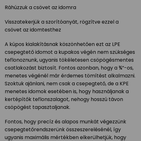
Ráhúzzuk a csövet az idomra
Visszatekerjük a szorítóanyát, rögzítve ezzel a
csövet az idomtesthez
A kúpos kialakításnak köszönhetően ezt az LPE
csepegtető idomot a kupakos végén nem szükséges
teflonoznunk, ugyanis tökéletesen csöpögésmentes
csatlakozást biztosít. Fontos azonban, hogy a ¾”-os,
menetes végénél már érdemes tömítést alkalmazni.
Szoktuk ajánlani, nem csak a csepegtető, de a KPE
menetes idomok esetében is, hogy használjanak a
kertépítők teflonszalagot, nehogy hosszú távon
csöpögést tapasztaljanak.
Fontos, hogy precíz és alapos munkát végezzünk
csepegtetőrendszerünk összeszerelésénél, így
ugyanis maximális mértékben elkerülhetjük, hogy