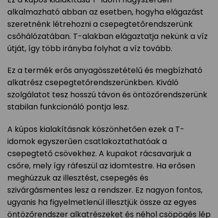
alkalmazható abban az esetben, hogyha elágazást
szeretnénk létrehozni a csepegtetőrendszerünk
csőhálózatában. T-alakban elágaztatja nekünk a víz
útját, így több irányba folyhat a víz tovább.
Ez a termék erős anyagösszetételű és megbízható
alkatrész csepegtetőrendszerünkben. Kiváló
szolgálatot tesz hosszú távon és öntözőrendszerünk
stabilan funkcionáló pontja lesz.
A kúpos kialakításnak köszönhetően ezek a T-
idomok egyszerűen csatlakoztathatóak a
csepegtető csövekhez. A kupakot rácsavarjuk a
csőre, mely így ráfeszül az idomtestre. Ha erősen
meghúzzuk az illesztést, csepegés és
szivárgásmentes lesz a rendszer. Ez nagyon fontos,
ugyanis ha figyelmetlenül illesztjük össze az egyes
öntözőrendszer alkatrészeket és néhol csöpögés lép