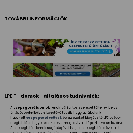
TOVÁBBI INFORMÁCIÓK
LPE T-idomok - általános tudnivalók:
A
csepegtető idomok
rendkívül fontos szerepet töltenek be az
öntözéstechnikában. Lehetővé teszik, hogy az általunk
használt
csepegtető csövek
és az azokat kiegészítő LPE csövek
megfelelően legyenek szerelve, megosztva, elágaztatva és lezárva.
A csepegtető idomok segítségével tudjuk csepegtető csöveinket
szakszerűen szerelni, és elérni azt a célt, hogy a csepegtető