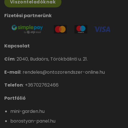
Viszonteladóknak
Fizetési partnerünk
Kapcsolat
Cím
:
2040, Budaörs, Törökbálinti u. 21.
E-mail
:
rendeles@ontozorendszer-online.hu
Telefon
:
+36702762466
Portfólió
mini-garden.hu
borostyan-panel.hu