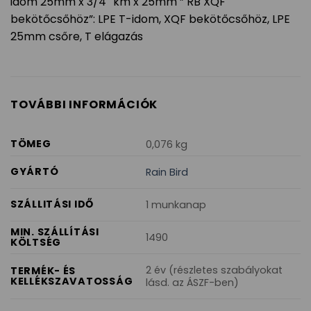
idom 25mm x 3/4″ km x 25mm ” RB XQF
bekötőcsőhöz”: LPE T-idom, XQF bekötőcsőhöz, LPE
25mm csőre, T elágazás
TOVÁBBI INFORMÁCIÓK
TÖMEG
0,076 kg
GYÁRTÓ
Rain Bird
SZÁLLITÁSI IDŐ
1 munkanap
MIN. SZÁLLÍTÁSI
1490
KÖLTSÉG
2 év (részletes szabályokat
TERMÉK- ÉS
KELLÉKSZAVATOSSÁG
lásd. az ÁSZF-ben)