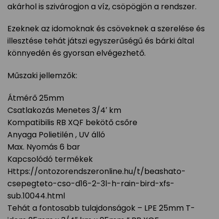
akárhol is szivárogjon a víz, csöpögjön a rendszer.
Ezeknek az idomoknak és csöveknek a szerelése és
illesztése tehát játszi egyszerűségű és bárki által
könnyedén és gyorsan elvégezhető.
Műszaki jellemzők:
Átmérő 25mm
Csatlakozás Menetes 3/4′ km
Kompatibilis RB XQF bekötő csőre
Anyaga Polietilén , UV álló
Max. Nyomás 6 bar
Kapcsolódó termékek
Https://ontozorendszeronline.hu/t/beashato-
csepegteto-cso-d16-2-3l-h-rain-bird-xfs-
sub.10044.html
Tehát a fontosabb tulajdonságok – LPE 25mm T-