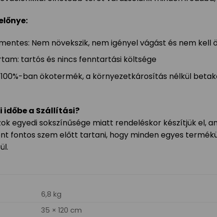
előnye:
entes: Nem növekszik, nem igényel vágást és nem kell ö
rtam: tartós és nincs fenntartási költsége
100%-ban ökotermék, a környezetkárosítás nélkül betaka
i időbe a Szállítási?
k egyedi sokszínűsége miatt rendeléskor készítjük el, a
szont fontos szem előtt tartani, hogy minden egyes term
ül.
6,8 kg
35 × 120 cm