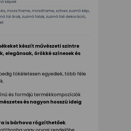
zmó képek
tés
,
moss frame
,
mossframe
,
színes zuzmó kép
,
mó fal árak
,
zuzmó falak
,
zuzmó fali dekoráció
,
et
ékeket készít művészeti szintre
, elegánsak, örökké színesek és
pedig tökéletesen egyediek, több féle
k.
zínű és formájú termékkompozíciók
rmészetes és nagyon hosszú ideig
ra is bárhova rögzíthetőek
.
 otthonba vagy orvosi rendelőbe.