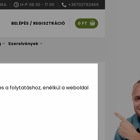
AIL
H-P 08:30 - 17:00
+36702762466
BELÉPÉS / REGISZTRÁCIÓ
0
FT
g
Szerelvények
 ZUZMÓ KÉPEK
zínű zuzmó kép fa
 a folytatáshoz, enélkül a weboldal
retszín, 10 alapszín)
TÖRLÉS