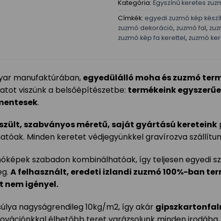
Kategória:
Egyszínű keretes zu
Címkék:
egyedi zuzmó kép készí
zuzmó dekoráció
,
zuzmó fal
,
zuz
zuzmó kép fa kerettel
,
zuzmó ker
ar manufaktúrában,
egyedülálló moha és zuzmó term
ulatot viszünk a belsőépítészetbe:
termékeink egyszerűek
mentesek
.
szült, szabványos méretű, saját gyártású kereteink
atóak. Minden keretet védjegyünkkel gravírozva szállítun
képek szabadon kombinálhatóak, így teljesen egyedi s
eg.
A felhasznált, eredeti izlandi zuzmó 100%-ban te
t nem igényel.
súlya nagyságrendileg 10kg/m2, így akár
gipszkartonfal
novációnkkal élhetőbb teret varázsolunk minden irodába,