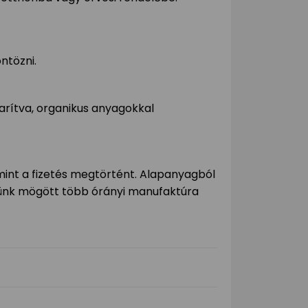
ntözni.
rítva, organikus anyagokkal
mint a fizetés megtörtént. Alapanyagból
ékünk mögött több órányi manufaktúra