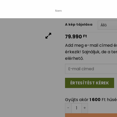
Zuzmó színe
Nem
A kép tájolása
79.990
Ft
Add meg e-mail címed és
érkezik! Sajnáljuk, de a
elérhető.
Gyűjts akár
1 600
Ft hűsé
35x120cm egyszínű zuzmó 