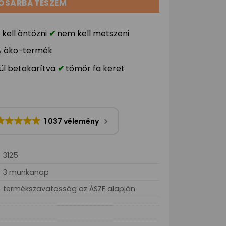
OSÁRBA TESZEM
kell öntözni
nem kell metszeni
% öko-termék
ül betakarítva
tömör fa keret
1 037 vélemény
3125
3 munkanap
termékszavatosság az ÁSZF alapján