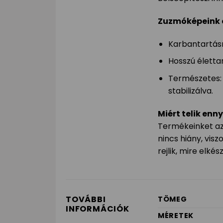
Zuzmóképeink 
Karbantartásm
Hosszú életta
Természetes: 
stabilizálva.
Miért telik enny
Termékeinket azo
nincs hiány, vi
rejlik, mire elkész
TOVÁBBI
TÖMEG
INFORMÁCIÓK
MÉRETEK