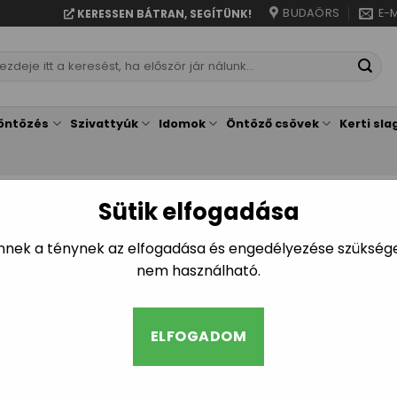
BUDAÖRS
E-M
KERESSEN BÁTRAN, SEGÍTÜNK!
resés
vetkezőre:
öntözés
Szivattyúk
Idomok
Öntöző csövek
Kerti sla
Sütik elfogadása
KEZDŐLAP
/
EGYSZÍNŰ KERETES
35x120cm egys
Ennek a ténynek az elfogadása és engedélyezése szükséges
nem használható.
keretben (5 ke
ELFOGADOM
79.990
Ft
Keret színe