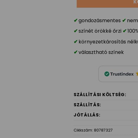
K
gondozásmentes
nem 
színét örökké őrzi
100
környezetkárosítás nélk
választható színek
SZÁLLÍTÁSI KÖLTSÉG:
SZÁLLÍTÁS:
JÓTÁLLÁS:
Cikkszám:
80787327