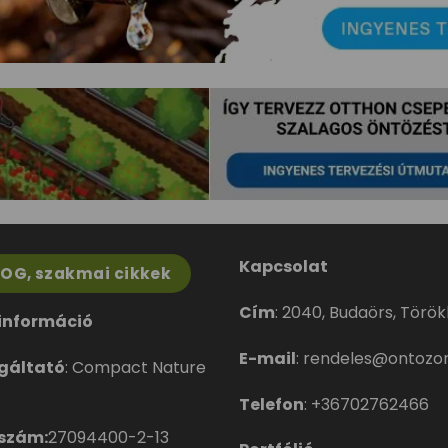
Kapcsolat
LOG, szakmai cikkek
Cím
:
2040, Budaörs, Törökbá
információ
E-mail
:
rendeles@ontozor
gáltató
: Compact Nature
Telefon
:
+36702762466
szám:
27094400-2-13