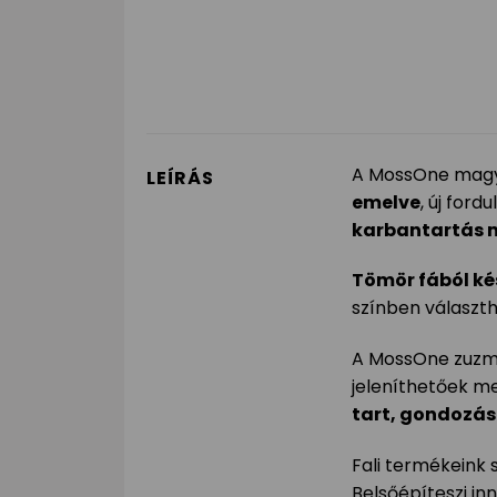
A MossOne magy
LEÍRÁS
emelve
, új ford
karbantartás 
Tömör fából ké
színben választh
A MossOne zuzmó
jeleníthetőek m
tart, gondozás
Fali termékeink 
Belsőépíteszi in