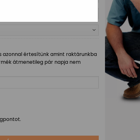
 azonnal értesítünk amint raktárunkba
 termék átmenetileg pár napja nem
gpontot.
kép fa keretben (5 keretszín, 10 alapszín) mennyiség