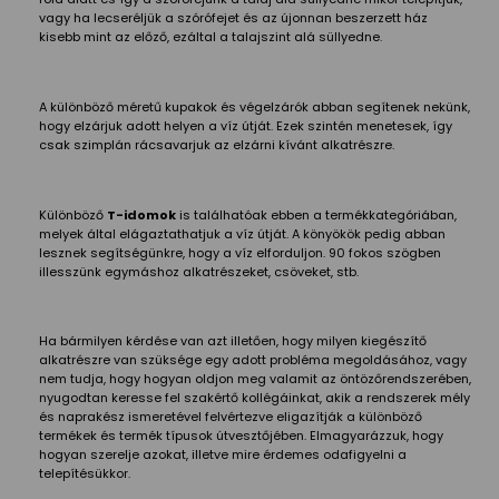
vagy ha lecseréljük a szórófejet és az újonnan beszerzett ház
kisebb mint az előző, ezáltal a talajszint alá süllyedne.
A különböző méretű kupakok és végelzárók abban segítenek nekünk,
hogy elzárjuk adott helyen a víz útját. Ezek szintén menetesek, így
csak szimplán rácsavarjuk az elzárni kívánt alkatrészre.
Különböző
T-idomok
is találhatóak ebben a termékkategóriában,
melyek által elágaztathatjuk a víz útját. A könyökök pedig abban
lesznek segítségünkre, hogy a víz elforduljon. 90 fokos szögben
illesszünk egymáshoz alkatrészeket, csöveket, stb.
Ha bármilyen kérdése van azt illetően, hogy milyen kiegészítő
alkatrészre van szüksége egy adott probléma megoldásához, vagy
nem tudja, hogy hogyan oldjon meg valamit az öntözőrendszerében,
nyugodtan keresse fel szakértő kollégáinkat, akik a rendszerek mély
és naprakész ismeretével felvértezve eligazítják a különböző
termékek és termék típusok útvesztőjében. Elmagyarázzuk, hogy
hogyan szerelje azokat, illetve mire érdemes odafigyelni a
telepítésükkor.