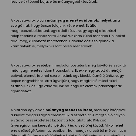
lesz velük többet baja, erős műanyagból készültek.
A közcsavarok olyan
műanyag menetes idomok
, melyek arra
szolgálnak, hogy össze toldjunk két elemet. Ezáltal
meghosszabbíthatunk egy adott részt, vagy egy új alkatrészt
telepíthetünk a rendszerre. Áruházunkban külső menetes típusokat
talál meg, különböző méretekben. Hasonló célt szolgálnak a
karmantyúk is, melyek viszont belső menetesek.
A közcsavarok esetében megkülönböztetünk még bővítő és szűkítő
műanyagmenetes idom típusokat is. Ezekkel egy adott átmérőjű
csövet, elemet, idomot szerelhetünk egy kisebb átmérőjűhöz, vagy
éppen nagyobbhoz. Arra ügyeljünk, hogy megfelelő méretekkel
számoljunk és úgy vásároljunk be, hogy az elemek passzoljanak
egymáshoz.
A hidráns egy olyan
műanyag menetes idom
, mely segítségével
a kívánt magasságba emelhetjük a szórófejet. A megfelelő helyen
elvágva összeköttetést biztosít a föld alatt futó KPE cső
(nyeregidomon keresztül például) és a szórófej között. Mikor lehet
erre szükség? Abban az esetben, ha mondjuk a cső túl mélyen fut a
föld alatt és így a szórófejünk a talaj alá süllyedne mikor telepítjük,