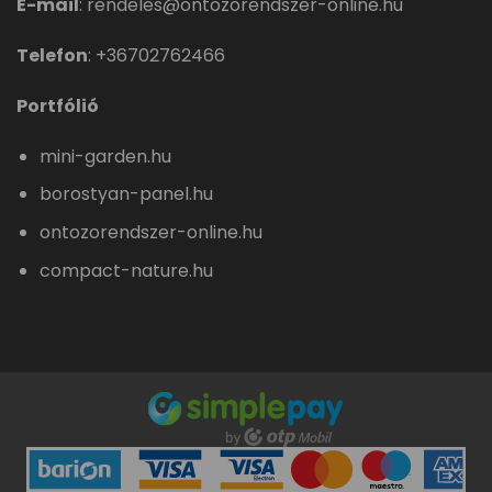
E-mail
:
rendeles@ontozorendszer-online.hu
Telefon
:
+36702762466
Portfólió
mini-garden.hu
borostyan-panel.hu
ontozorendszer-online.hu
compact-nature.hu