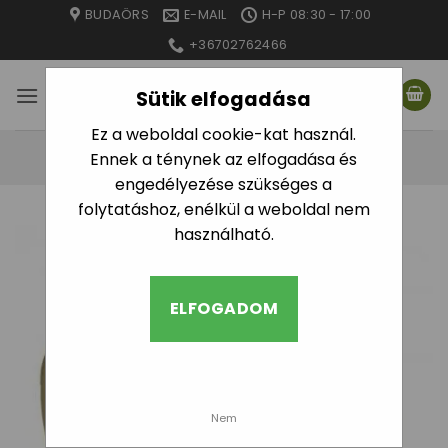
Skip
BUDAÖRS
E-MAIL
H-P 08:30 - 17:00
to
+36702762466
content
Sütik elfogadása
Ez a weboldal cookie-kat használ.
Ennek a ténynek az elfogadása és
engedélyezése szükséges a
folytatáshoz, enélkül a weboldal nem
használható.
ELFOGADOM
Nem