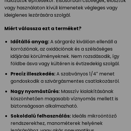
hálózatok építésekor. Elsősorban csővégek, elosztók
vagy használaton kívüli kimenetek végleges vagy
ideiglenes lezárására szolgál.
Miért válassza ezt a terméket?
Időtálló anyag:
A sárgaréz kiválóan ellenáll a
korróziónak, az oxidációnak és a szélsőséges
időjárási körülményeknek. Nem rozsdásodik, így
földbe ásva vagy kültéren is évtizedekig szolgál.
Precíz illeszkedés:
A szabványos 1/4″ menet
gondoskodik a szivárgásmentes csatlakozásról.
Nagy nyomástűrés:
Masszív kialakításának
köszönhetően magasabb víznyomás mellett is
biztonságosan alkalmazható.
Sokoldalú felhasználás:
Ideális mikroöntöző
rendszerekhez, manométerek helyének
lezárásához, vagy akár pneumatikus