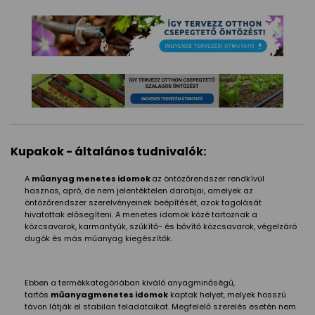
Kupakok - általános tudnivalók:
A
műanyag menetes idomok
az öntözőrendszer rendkívül
hasznos, apró, de nem jelentéktelen darabjai, amelyek az
öntözőrendszer szerelvényeinek beépítését, azok tagolását
hivatottak elősegíteni. A menetes idomok közé tartoznak a
közcsavarok, karmantyúk, szűkítő- és bővítő közcsavarok, végelzáró
dugók és más műanyag kiegészítők.
Ebben a termékkategóriában kiváló anyagminőségű,
tartós
műanyagmenetes idomok
kaptak helyet, melyek hosszú
távon látják el stabilan feladataikat. Megfelelő szerelés esetén nem