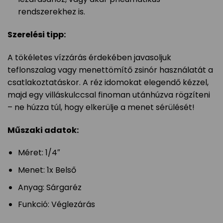
rendszerekhez is.
Szerelési tipp:
A tökéletes vízzárás érdekében javasoljuk
teflonszalag vagy menettömítő zsinór használatát a
csatlakoztatáskor. A réz idomokat elegendő kézzel,
majd egy villáskulccsal finoman utánhúzva rögzíteni
– ne húzza túl, hogy elkerülje a menet sérülését!
Műszaki adatok:
Méret: 1/4″
Menet: 1x Belső
Anyag: Sárgaréz
Funkció: Véglezárás