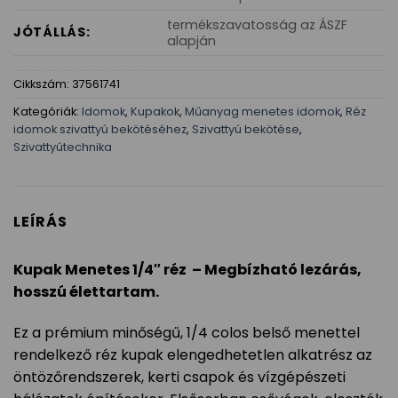
termékszavatosság az ÁSZF
JÓTÁLLÁS:
alapján
Cikkszám:
37561741
Kategóriák:
Idomok
,
Kupakok
,
Műanyag menetes idomok
,
Réz
idomok szivattyú bekötéséhez
,
Szivattyú bekötése
,
Szivattyútechnika
LEÍRÁS
Kupak Menetes 1/4″ réz – Megbízható lezárás,
hosszú élettartam.
Ez a prémium minőségű, 1/4 colos belső menettel
rendelkező réz kupak elengedhetetlen alkatrész az
öntözőrendszerek, kerti csapok és vízgépészeti