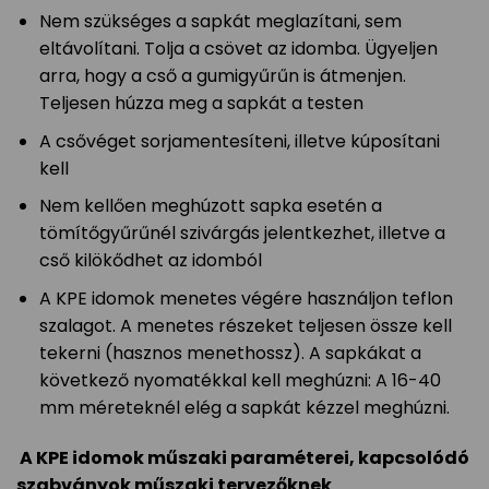
Nem szükséges a sapkát meglazítani, sem
eltávolítani. Tolja a csövet az idomba. Ügyeljen
arra, hogy a cső a gumigyűrűn is átmenjen.
Teljesen húzza meg a sapkát a testen
A csővéget sorjamentesíteni, illetve kúposítani
kell
Nem kellően meghúzott sapka esetén a
tömítőgyűrűnél szivárgás jelentkezhet, illetve a
cső kilökődhet az idomból
A KPE idomok menetes végére használjon teflon
szalagot. A menetes részeket teljesen össze kell
tekerni (hasznos menethossz). A sapkákat a
következő nyomatékkal kell meghúzni: A 16-40
mm méreteknél elég a sapkát kézzel meghúzni.
A KPE idomok műszaki paraméterei, kapcsolódó
szabványok műszaki tervezőknek