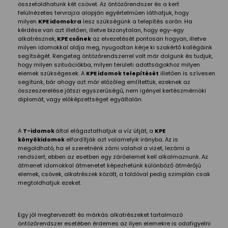
összetoldhatunk két csövet. Az öntözőrendszer és a kert
felülnézetes tervrajza alapján egyértelműen láthatjuk, hogy
milyen
KPE idomokra
lesz szükségünk a telepítés során. Ha
kérdése van azt illetően, illetve bizonytalan, hogy egy-egy
alkatrésznek,
KPE csőnek
az elvezetését pontosan hogyan, illetve
milyen idomokkal oldja meg, nyugodtan kérje ki szakértő kollégáink
segítségét. Rengeteg öntözőrendszerrel volt már dolgunk és tudjuk,
hogy milyen szituációkba, milyen területi adottságokhoz milyen
elemek szükségesek. A
KPE idomok telepítését
illetően is szívesen
segítünk, bár ahogy azt már előzőleg említettük, ezeknek az
összeszerelése játszi egyszerűségű, nem igényel kertészmérnöki
diplomát, vagy előképzettséget egyáltalán.
A
T-idomok
által elágaztathatjuk a víz útját, a
KPE
könyökidomok
elfordítják azt valamelyik irányba. Az is
megoldható, ha el szeretnénk zárni valahol a vizet, lezárni a
rendszert, ebben az esetben egy záróelemet kell alkalmaznunk. Az
átmenet idomokkal átmenetet képezhetünk különböző átmérőjű
elemek, csövek, alkatrészek között, a toldóval pedig szimplán csak
megtoldhatjuk ezeket.
Egy jól megtervezett és márkás alkatrészeket tartalmazó
öntözőrendszer esetében érdemes az ilyen elemekre is odafigyelni