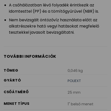
A csőhálózatban lévő folyadék érintkezik az
idomtesttel (PP) és a tömítőgyűrűvel (NBR) is.
Nem bevizsgált öntözővíz használata előtt az
alkatrészekre ható vegyi hatásokat megfelelő
tesztekkel javasolt bevizsgáltatni.
TOVÁBBI INFORMÁCIÓK
TÖMEG
0,046 kg
GYÁRTÓ
POLIEXT
CSŐÁTMÉRŐ
25 mm
MENET TÍPUS
1" belső menet