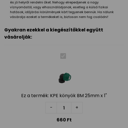
és jó helyről rendelni őket. Nehogy elrepedjenek a nagy
víznyomástól, vagy elhasználódjanak, esetleg a külső fizikai
hatások, időjárási körülmények kárt tegyenek bennük. Ha nálunk
vásárolja ezeket a termékeket is, biztosan nem fog csalódni!
Gyakran ezekkel a kiegészítőkkel együtt
vásárolják:
Ez a termék:
KPE könyök BM 25mm x 1"
KPE könyök BM 25mm x 1" menny
-
+
660
Ft