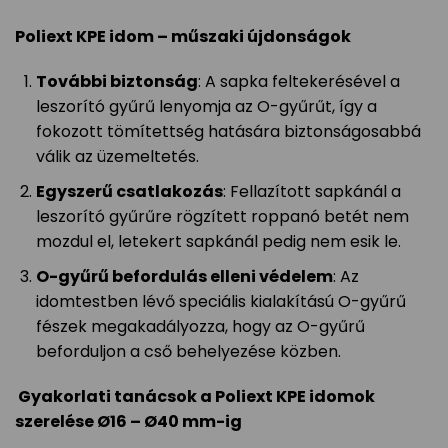
Poliext KPE idom – műszaki újdonságok
További biztonság
: A sapka feltekerésével a
leszorító gyűrű lenyomja az O-gyűrűt, így a
fokozott tömítettség hatására biztonságosabbá
válik az üzemeltetés.
Egyszerű csatlakozás
: Fellazított sapkánál a
leszorító gyűrűre rögzített roppanó betét nem
mozdul el, letekert sapkánál pedig nem esik le.
O-gyűrű befordulás elleni védelem
: Az
idomtestben lévő speciális kialakítású O-gyűrű
fészek megakadályozza, hogy az O-gyűrű
beforduljon a cső behelyezése közben.
Gyakorlati tanácsok a Poliext KPE idomok
szerelése Ø16 – Ø40 mm-ig