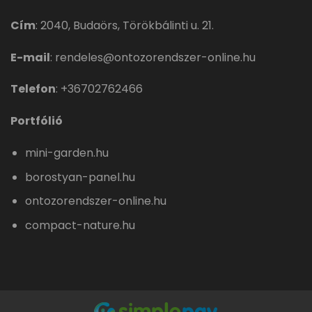
Cím
:
2040, Budaörs, Törökbálinti u. 21.
E-mail
:
rendeles@ontozorendszer-online.hu
Telefon
:
+36702762466
Portfólió
mini-garden.hu
borostyan-panel.hu
ontozorendszer-online.hu
compact-nature.hu