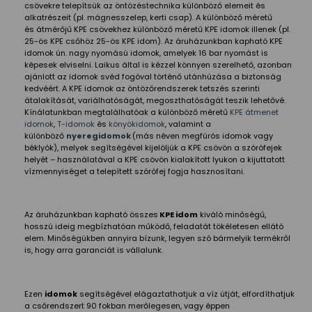
csövekre telepítsük az öntözéstechnika különböző elemeit és
alkatrészeit (pl. mágnesszelep, kerti csap). A különböző méretű
és átmérőjű KPE csövekhez különböző méretű KPE idomok illenek (pl.
25-ös KPE csőhöz 25-ös KPE idom). Az áruházunkban kapható KPE
idomok ún. nagy nyomású idomok, amelyek 16 bar nyomást is
képesek elviselni. Laikus által is kézzel könnyen szerelhető, azonban
ajánlott az idomok svéd fogóval történő utánhúzása a biztonság
kedvéért. A KPE idomok az öntözőrendszerek tetszés szerinti
átalakítását, variálhatóságát, megoszthatóságát teszik lehetővé.
Kínálatunkban megtalálhatóak a különböző méretű
KPE átmenet
idomok
,
T-idomok
és
könyökidomok
, valamint a
különböző
nyeregidomok
(más néven megfúrós idomok vagy
béklyók), melyek segítségével kijelöljük a KPE csövön a szórófejek
helyét – használatával a KPE csövön kialakított lyukon a kijuttatott
vízmennyiséget a telepített szórófej fogja hasznosítani.
Az áruházunkban kapható összes
KPE idom
kiváló minőségű,
hosszú ideig megbízhatóan működő, feladatát tökéletesen ellátó
elem. Minőségükben annyira bízunk, legyen szó bármelyik termékről
is, hogy arra garanciát is vállalunk.
Ezen
idomok
segítségével elágaztathatjuk a víz útját, elfordíthatjuk
a csőrendszert 90 fokban merőlegesen, vagy éppen