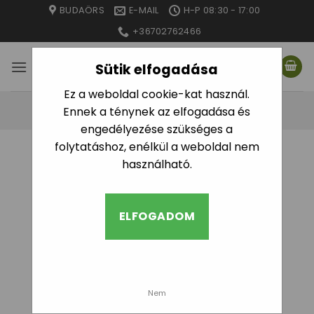
Skip
BUDAÖRS
E-MAIL
H-P 08:30 - 17:00
to
+36702762466
content
Sütik elfogadása
Ez a weboldal cookie-kat használ.
Ennek a ténynek az elfogadása és
engedélyezése szükséges a
folytatáshoz, enélkül a weboldal nem
használható.
ELFOGADOM
Nem