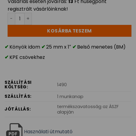
Vásárlás esetén jóváírás:
13
Ft hűségpont
regisztrált vásárlóinknak!
KPE könyök BM 25mm x 1" mennyiség
KOSÁRBA TESZEM
Könyök idom
25 mm x 1″
Belső menetes (BM)
KPE csövekhez
SZÁLLÍTÁSI
1490
KÖLTSÉG:
SZÁLLÍTÁS:
1 munkanap
termékszavatosság az ÁSZF
JÓTÁLLÁS:
alapján
Használati útmutató