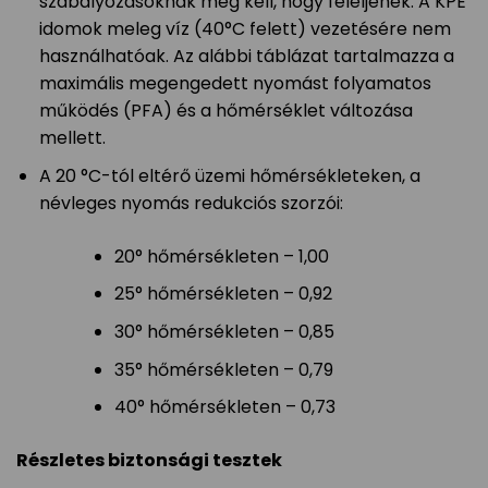
szabályozásoknak meg kell, hogy feleljenek. A KPE
idomok meleg víz (40°C felett) vezetésére nem
használhatóak. Az alábbi táblázat tartalmazza a
maximális megengedett nyomást folyamatos
működés (PFA) és a hőmérséklet változása
mellett.
A 20 °C-tól eltérő üzemi hőmérsékleteken, a
névleges nyomás redukciós szorzói:
20° hőmérsékleten – 1,00
25° hőmérsékleten – 0,92
30° hőmérsékleten – 0,85
35° hőmérsékleten – 0,79
40° hőmérsékleten – 0,73
Részletes biztonsági tesztek