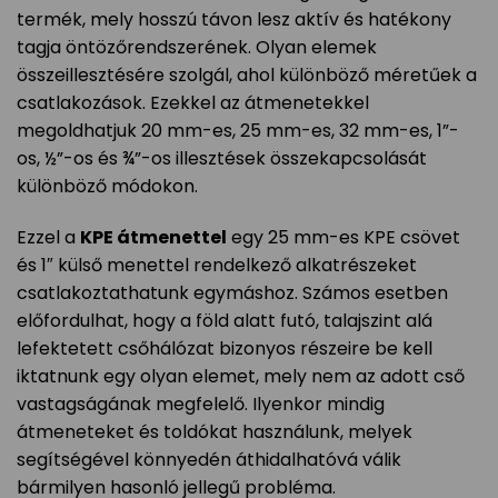
termék, mely hosszú távon lesz aktív és hatékony
tagja öntözőrendszerének. Olyan elemek
összeillesztésére szolgál, ahol különböző méretűek a
csatlakozások. Ezekkel az átmenetekkel
megoldhatjuk 20 mm-es, 25 mm-es, 32 mm-es, 1”-
os, ½”-os és ¾”-os illesztések összekapcsolását
különböző módokon.
Ezzel a
KPE átmenettel
egy 25 mm-es KPE csövet
és 1″ külső menettel rendelkező alkatrészeket
csatlakoztathatunk egymáshoz. Számos esetben
előfordulhat, hogy a föld alatt futó, talajszint alá
lefektetett csőhálózat bizonyos részeire be kell
iktatnunk egy olyan elemet, mely nem az adott cső
vastagságának megfelelő. Ilyenkor mindig
átmeneteket és toldókat használunk, melyek
segítségével könnyedén áthidalhatóvá válik
bármilyen hasonló jellegű probléma.