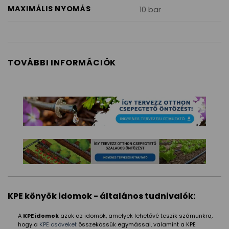
MAXIMÁLIS NYOMÁS
10 bar
TOVÁBBI INFORMÁCIÓK
KPE könyök idomok - általános tudnivalók:
A
KPE idomok
azok az idomok, amelyek lehetővé teszik számunkra,
hogy a
KPE csöveket
összekössük egymással, valamint a KPE