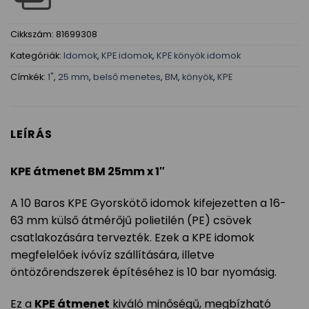
Cikkszám:
81699308
Kategóriák:
Idomok
,
KPE idomok
,
KPE könyök idomok
Címkék:
1"
,
25 mm
,
belső menetes
,
BM
,
könyök
,
KPE
LEÍRÁS
KPE átmenet BM 25mm x 1″
A 10 Baros KPE Gyorskötő idomok kifejezetten a 16-
63 mm külső átmérőjű polietilén (PE) csövek
csatlakozására tervezték. Ezek a KPE idomok
megfelelőek ivóvíz szállítására, illetve
öntözőrendszerek építéséhez is 10 bar nyomásig.
Ez a
KPE átmenet
kiváló minőségű, megbízható