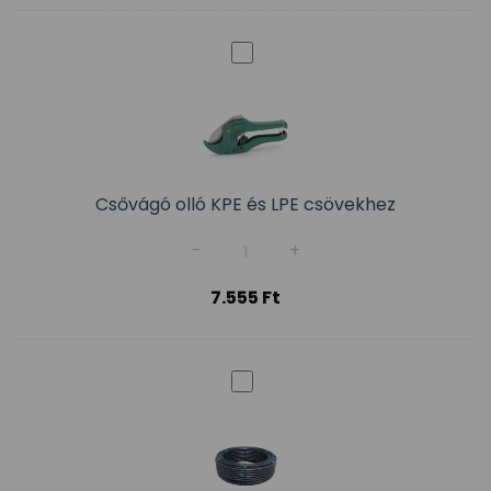
Csővágó olló KPE és LPE csövekhez
Csővágó olló KPE és LPE csövek
-
+
7.555
Ft