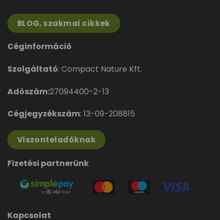
BLOG, szakmai cikkek
Céginformáció
Szolgáltató
: Compact Nature Kft.
Adószám:
27094400-2-13
Cégjegyzékszám
: 13-09-208815
Viszonteladóknak
Fizetési partnerünk
Kapcsolat