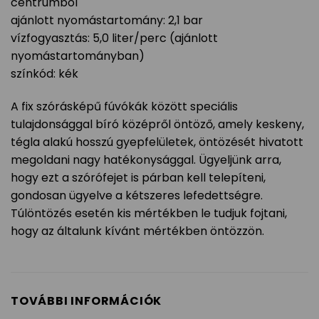
centrumból
ajánlott nyomástartomány: 2,1 bar
vízfogyasztás: 5,0 liter/perc (ajánlott
nyomástartományban)
színkód: kék
A fix szórásképű fúvókák között speciális
tulajdonsággal bíró középről öntöző, amely keskeny,
tégla alakú hosszú gyepfelületek, öntözését hivatott
megoldani nagy hatékonysággal. Ügyeljünk arra,
hogy ezt a szórófejet is párban kell telepíteni,
gondosan ügyelve a kétszeres lefedettségre.
Túlöntözés esetén kis mértékben le tudjuk fojtani,
hogy az általunk kívánt mértékben öntözzön.
TOVÁBBI INFORMÁCIÓK