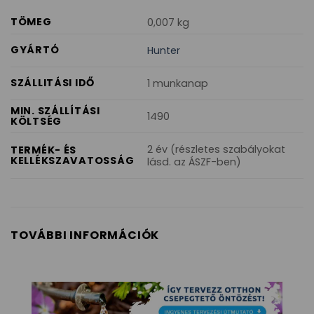
TÖMEG
0,007 kg
GYÁRTÓ
Hunter
SZÁLLITÁSI IDŐ
1 munkanap
MIN. SZÁLLÍTÁSI
1490
KÖLTSÉG
2 év (részletes szabályokat
TERMÉK- ÉS
KELLÉKSZAVATOSSÁG
lásd. az ÁSZF-ben)
TOVÁBBI INFORMÁCIÓK