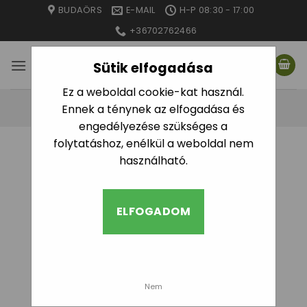
Skip
BUDAÖRS
E-MAIL
H-P 08:30 - 17:00
to
+36702762466
content
Sütik elfogadása
Ez a weboldal cookie-kat használ.
Ennek a ténynek az elfogadása és
engedélyezése szükséges a
folytatáshoz, enélkül a weboldal nem
használható.
ELFOGADOM
Nem