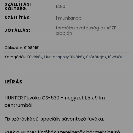
SZÁLLÍTÁSI
1490
KÖLTSÉG:
SZÁLLÍTÁS:
1 munkanap
termékszavatosság az ÁSZF
JÓTÁLLÁS:
alapján
Cikkszám:
91989161
Kategóriák:
Fúvókák
,
Hunter spray fúvókák
,
Szórófejek, fúvókák
LEÍRÁS
HUNTER Fúvóka CS-530 – négyzet 1,5 x 9,1m
centrumból
Fix szórásképű, speciális sávöntöző fúvóka.
Ezek a Hunter fúvókák szerelhetők bármely belső