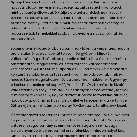
Spray fúvókák
tekintetében a Hunter és a Rain Bird amerikai
nagyvállalatok fej-fej mellett vezetik az öntözéstechnikai piacot,
mint az iparág éllovasai. Diktálják a piaci trendeket, nem követik
azokat és sok évtizede jelen vannak már a szakmában. Több száz
szabadalmat nyújtott be az elmúlt évtizedek alatt mindkét cég és
folyamatos innovatív megújulásuknak köszönhetően a
legkorszerűbb termékekkel szolgálnak évről évre vásárlóiknak és
partnereiknek.
Ebben a termékkategóriában azon megy főként a versengés, hogy ki
tud víztakarékosabb fúvókát tervezni és gyártani. Mindkét
vállalatnál cégpolitikának és globális szintű küldetésnek számít a
fenntartható vízfogyasztás és öntözéstechnikai megoldások
kifejlesztése. A
Hunter Pro-Spray
és PSU termékek kitűnő példái a
korszerű és takarékos öntözéstechnikai megoldásoknak, melyek
hosszú távon megbízhatóan és strapabíróan működnek. Ugyanígy
a konkurens
Rain Bird
cég MPR, Van, és HE-VAN termékei is kiváló
választásnak bizonyulnak. Nálunk csak olyan terméket talál, melyek
a minőséget képviselik, úgy választottuk össze termékkínálatunkat,
hogy azokat akár mi is használnák, illetve telepítenénk a kertünkbe.
Bátran ajánljuk hát bármelyik spray fúvókát az itt találhatóak közül.
Öntözőrendszer szakáruházunkban mindenféle beállítási funkcióval
és paraméterrel rendelkező spray fúvóka megtalálható. Válasszon
öntözési szögtartomány szerint, öntözés sugara szerint, vagy
elviselt nyomás alapján, termékarzenálunkban minden helyet kap.
Nincs olyan terület, illetve terepviszony, ahol megoldhatatlan