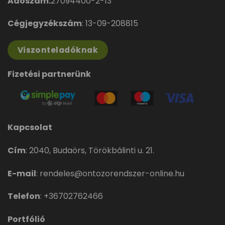
Adószám:
27094400-2-13
Cégjegyzékszám
: 13-09-208815
Viszonteladóknak
Fizetési partnerünk
Kapcsolat
Cím
:
2040, Budaörs, Törökbálinti u. 21.
E-mail
:
rendeles@ontozorendszer-online.hu
Telefon
:
+36702762466
Portfólió