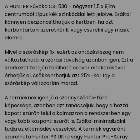
A HUNTER Fúvóka CS-530 – négyzet 1,5 x 9,1m
centrumból típus kék színkóddal lett jelölve. Ezáltal
könnyen beazonosíthatjuk a kertben, ha azt
karbantartani szeretnénk, vagy cserélni egy másik
elemre.
Mivel a szóráskép fix, ezért az öntözési szög nem
változtatható, a szórási távolság azonban igen. Ezt a
szerkezet tetején található csavar eltekerésével
érhetjük el, csökkenthetjük azt 25%-kal. Így a
szóráskép változatlan marad.
A terméknek igen jó a szennyeződés-tűrő
képessége, azonban azt tanácsoljuk, hogy a hozzá
kapott szűrőn felül alkalmazzon a rendszerben egy
vagy több központi szűrőt is. Ezáltal minimalizálni
tudja az eltömődés veszélyét. A termék egyaránt
szerelhető Hunter PS Ultra vagy Hunter Pro-Spray