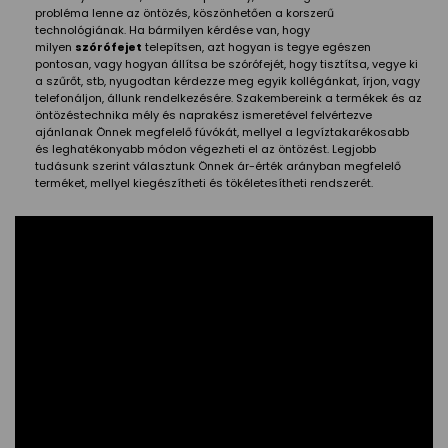
probléma lenne az öntözés, köszönhetően a korszerű
technológiának. Ha bármilyen kérdése van, hogy
milyen
szórófejet
telepítsen, azt hogyan is tegye egészen
pontosan, vagy hogyan állítsa be szórófejét, hogy tisztítsa, vegye ki
a szűrőt, stb, nyugodtan kérdezze meg egyik kollégánkat, írjon, vagy
telefonáljon, állunk rendelkezésére. Szakembereink a termékek és az
öntözéstechnika mély és naprakész ismeretével felvértezve
ajánlanak Önnek megfelelő fúvókát, mellyel a legvíztakarékosabb
és leghatékonyabb módon végezheti el az öntözést. Legjobb
tudásunk szerint választunk Önnek ár-érték arányban megfelelő
terméket, mellyel kiegészítheti és tökéletesítheti rendszerét.