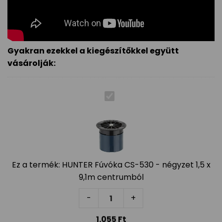
Gyakran ezekkel a kiegészítőkkel együtt
vásárolják:
Ez a termék:
HUNTER Fúvóka CS-530 - négyzet 1,5 x
9,1m centrumból
HUNTER Fúvóka CS-530 - négyzet
-
+
1.055
Ft