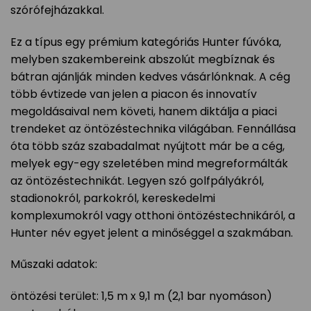
szórófejházakkal.
Ez a típus egy prémium kategóriás Hunter fúvóka,
melyben szakembereink abszolút megbíznak és
bátran ajánlják minden kedves vásárlónknak. A cég
több évtizede van jelen a piacon és innovatív
megoldásaival nem követi, hanem diktálja a piaci
trendeket az öntözéstechnika világában. Fennállása
óta több száz szabadalmat nyújtott már be a cég,
melyek egy-egy szeletében mind megreformálták
az öntözéstechnikát. Legyen szó golfpályákról,
stadionokról, parkokról, kereskedelmi
komplexumokról vagy otthoni öntözéstechnikáról, a
Hunter név egyet jelent a minőséggel a szakmában.
Műszaki adatok:
öntözési terület: 1,5 m x 9,1 m (2,1 bar nyomáson)