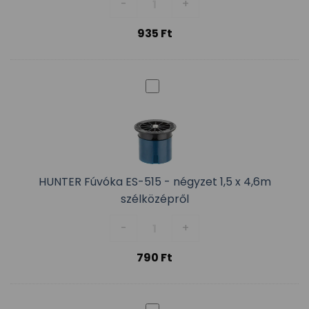
-
+
935
Ft
HUNTER Fúvóka ES-515 - négyzet 1,5 x 4,6m
szélközépről
HUNTER Fúvóka ES-515 - négyzet 
-
+
790
Ft