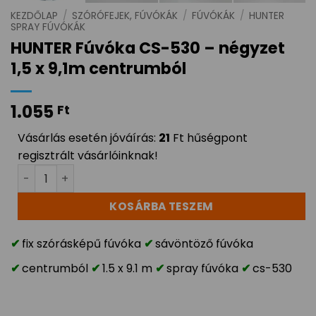
KEZDŐLAP
/
SZÓRÓFEJEK, FÚVÓKÁK
/
FÚVÓKÁK
/
HUNTER
SPRAY FÚVÓKÁK
HUNTER Fúvóka CS-530 – négyzet
1,5 x 9,1m centrumból
1.055
Ft
Vásárlás esetén jóváírás:
21
Ft hűségpont
regisztrált vásárlóinknak!
HUNTER Fúvóka CS-530 - négyzet 1,5 x 9,1m centrumbó
KOSÁRBA TESZEM
fix szórásképű fúvóka
sávöntöző fúvóka
centrumból
1.5 x 9.1 m
spray fúvóka
cs-530