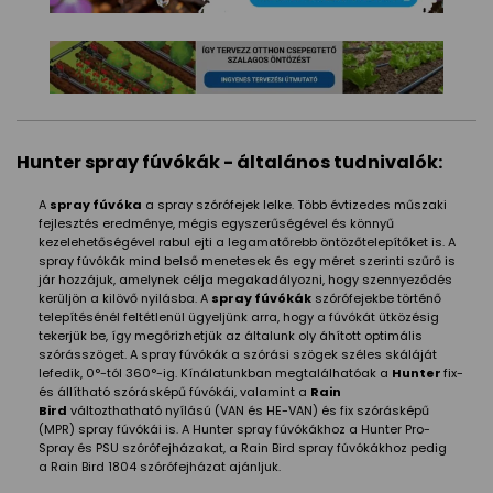
Hunter spray fúvókák - általános tudnivalók:
A
spray fúvóka
a spray szórófejek lelke. Több évtizedes műszaki
fejlesztés eredménye, mégis egyszerűségével és könnyű
kezelehetőségével rabul ejti a legamatőrebb öntözőtelepítőket is. A
spray fúvókák mind belső menetesek és egy méret szerinti szűrő is
jár hozzájuk, amelynek célja megakadályozni, hogy szennyeződés
kerüljön a kilövő nyilásba. A
spray fúvókák
szórófejekbe történő
telepítésénél feltétlenül ügyeljünk arra, hogy a fúvókát ütközésig
tekerjük be, így megőrizhetjük az általunk oly áhított optimális
szórásszöget. A spray fúvókák a szórási szögek széles skáláját
lefedik, 0°-tól 360°-ig. Kínálatunkban megtalálhatóak a
Hunter
fix-
és állítható szórásképű fúvókái, valamint a
Rain
Bird
változthatható nyílású (VAN és HE-VAN) és fix szórásképű
(MPR) spray fúvókái is. A Hunter spray fúvókákhoz a Hunter Pro-
Spray és PSU szórófejházakat, a Rain Bird spray fúvókákhoz pedig
a Rain Bird 1804 szórófejházat ajánljuk.