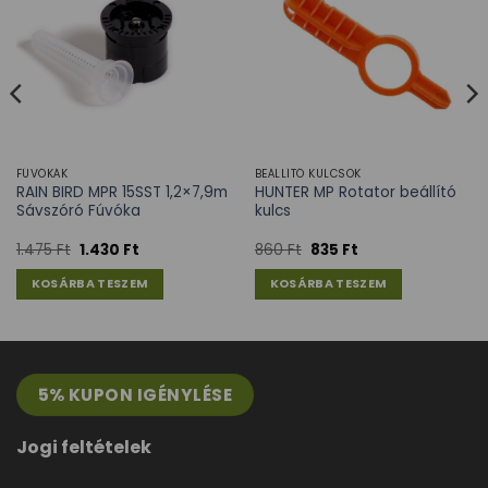
FÚVÓKÁK
BEÁLLÍTÓ KULCSOK
RAIN BIRD MPR 15SST 1,2×7,9m
HUNTER MP Rotator beállító
Sávszóró Fúvóka
kulcs
1.475
Ft
1.430
Ft
860
Ft
835
Ft
KOSÁRBA TESZEM
KOSÁRBA TESZEM
5% KUPON IGÉNYLÉSE
Jogi feltételek