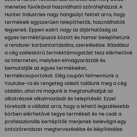
menetes fúvókával használható szórófejházzal. A
Hunter Industries nagy hangsúlyt fektet arra, hogy
termékeik egyszerűen telepíthetők, használhatók
legyenek. Éppen ezért nagy az átjárhatóság az
egyes terméktípusok között és hamar belejöhetünk
a rendszer karbantartásába, szerelésébe. Ráadásul
a cég széleskörű terméktámogatást tesz elérhetővé
az interneten, melyben elmagyarázzák és
bemutatják az egyes termékeiket,
termékcsoportokat. Elég csupán felmennünk a
Youtube-ra és rengeteg videót találunk meg a cég
oldalán, ahol mi magunk is megtanulhatjuk az
alkatrészek alkalmazását és telepítését. Ezzel
törekszik a vállalat arra, hogy a lehető legszélesebb
körben elérhetővé tegye termékeit és ne csak a
professzionális kertépítők merjenek belevágni egy
öntözőrendszer megtervezésébe és kiépítésébe.