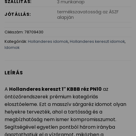
SZÁLLÍTÁS:
3 munkanap
termékszavatosság az ÁSZF
JÓTÁLLÁS:
alapján
Cikkszám:
78709430
Kategóriák:
Hollanderes idomok
,
Hollanderes kereszt idomok
,
Idomok
LEÍRÁS
A
Hollanderes kereszt 1″ KBBB réz PN10
az
öntözőrendszerek prémium kategóriás
elosztóeleme. Ezt a masszív sárgaréz idomot olyan
helyekre tervezték, ahol a tartósság és a
megbízhatóság nem ismer kompromisszumot.
Segítségével egyetlen pontból három irányba
ágaztathatjuk el a vízáramot, miközben a