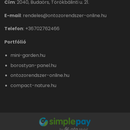
Cím
:
2040, Budaörs, Törökbálinti u. 21.
E-mail
:
rendeles@ontozorendszer-online.hu
Telefon
:
+36702762466
Portfólió
mini-garden.hu
borostyan-panel.hu
ontozorendszer-online.hu
compact-nature.hu