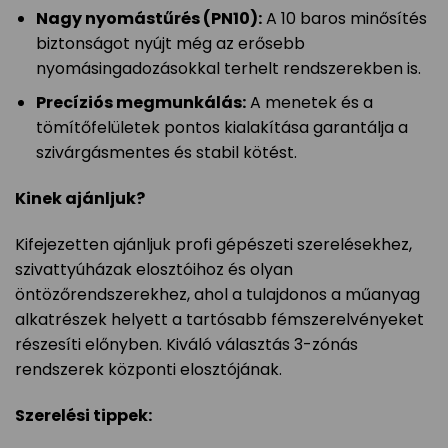
Nagy nyomástűrés (PN10):
A 10 baros minősítés
biztonságot nyújt még az erősebb
nyomásingadozásokkal terhelt rendszerekben is.
Precíziós megmunkálás:
A menetek és a
tömítőfelületek pontos kialakítása garantálja a
szivárgásmentes és stabil kötést.
Kinek ajánljuk?
Kifejezetten ajánljuk profi gépészeti szerelésekhez,
szivattyúházak elosztóihoz és olyan
öntözőrendszerekhez, ahol a tulajdonos a műanyag
alkatrészek helyett a tartósabb fémszerelvényeket
részesíti előnyben. Kiváló választás 3-zónás
rendszerek központi elosztójának.
Szerelési tippek: