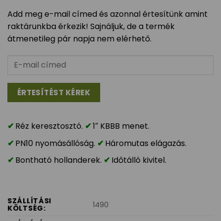
Add meg e-mail címed és azonnal értesítünk amint
raktárunkba érkezik! Sajnáljuk, de a termék
átmenetileg pár napja nem elérhető.
Réz keresztosztó.
1″ KBBB menet.
PN10 nyomásállóság.
Háromutas elágazás.
Bontható hollanderek.
Időtálló kivitel.
SZÁLLÍTÁSI
1490
KÖLTSÉG: