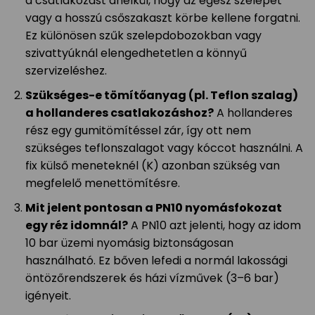
a csatlakozást anélkül, hogy az egész szelepet
vagy a hosszú csőszakaszt körbe kellene forgatni.
Ez különösen szűk szelepdobozokban vagy
szivattyúknál elengedhetetlen a könnyű
szervizeléshez.
Szükséges-e tömítőanyag (pl. Teflon szalag)
a hollanderes csatlakozáshoz?
A hollanderes
rész egy gumitömítéssel zár, így ott nem
szükséges teflonszalagot vagy kóccot használni. A
fix külső meneteknél (K) azonban szükség van
megfelelő menettömítésre.
Mit jelent pontosan a PN10 nyomásfokozat
egy réz idomnál?
A PN10 azt jelenti, hogy az idom
10 bar üzemi nyomásig biztonságosan
használható. Ez bőven lefedi a normál lakossági
öntözőrendszerek és házi vízművek (3–6 bar)
igényeit.