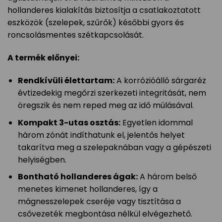
hollanderes kialakítás biztosítja a csatlakoztatott
eszközök (szelepek, szűrők) későbbi gyors és
roncsolásmentes szétkapcsolását.
A termék előnyei:
Rendkívüli élettartam:
A korrózióálló sárgaréz
évtizedekig megőrzi szerkezeti integritását, nem
öregszik és nem reped meg az idő múlásával.
Kompakt 3-utas osztás:
Egyetlen idommal
három zónát indíthatunk el, jelentős helyet
takarítva meg a szelepaknában vagy a gépészeti
helyiségben.
Bontható hollanderes ágak:
A három belső
menetes kimenet hollanderes, így a
mágnesszelepek cseréje vagy tisztítása a
csővezeték megbontása nélkül elvégezhető.