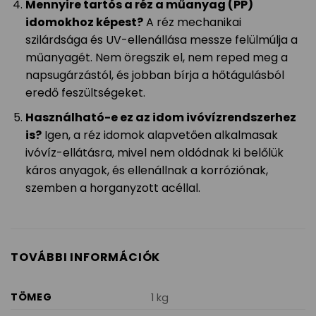
Mennyire tartós a réz a műanyag (PP)
idomokhoz képest?
A réz mechanikai
szilárdsága és UV-ellenállása messze felülmúlja a
műanyagét. Nem öregszik el, nem reped meg a
napsugárzástól, és jobban bírja a hőtágulásból
eredő feszültségeket.
Használható-e ez az idom ivóvízrendszerhez
is?
Igen, a réz idomok alapvetően alkalmasak
ivóvíz-ellátásra, mivel nem oldódnak ki belőlük
káros anyagok, és ellenállnak a korróziónak,
szemben a horganyzott acéllal.
TOVÁBBI INFORMÁCIÓK
TÖMEG
1 kg