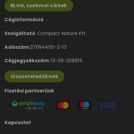
BLOG, szakmai cikkek
Céginformáció
Szolgáltató
: Compact Nature Kft.
Adószám:
27094400-2-13
Cégjegyzékszám
: 13-09-208815
Viszonteladóknak
Fizetési partnerünk
Kapcsolat