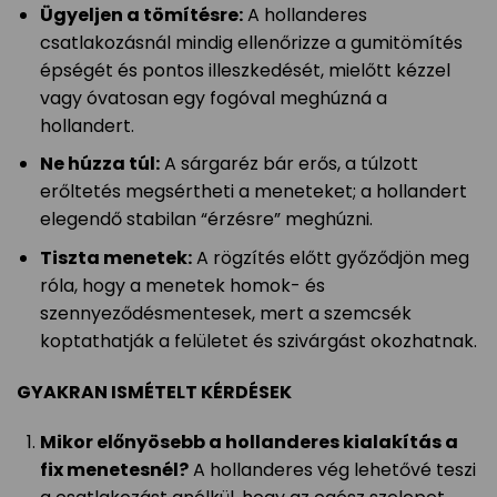
Ügyeljen a tömítésre:
A hollanderes
csatlakozásnál mindig ellenőrizze a gumitömítés
épségét és pontos illeszkedését, mielőtt kézzel
vagy óvatosan egy fogóval meghúzná a
hollandert.
Ne húzza túl:
A sárgaréz bár erős, a túlzott
erőltetés megsértheti a meneteket; a hollandert
elegendő stabilan “érzésre” meghúzni.
Tiszta menetek:
A rögzítés előtt győződjön meg
róla, hogy a menetek homok- és
szennyeződésmentesek, mert a szemcsék
koptathatják a felületet és szivárgást okozhatnak.
GYAKRAN ISMÉTELT KÉRDÉSEK
Mikor előnyösebb a hollanderes kialakítás a
fix menetesnél?
A hollanderes vég lehetővé teszi