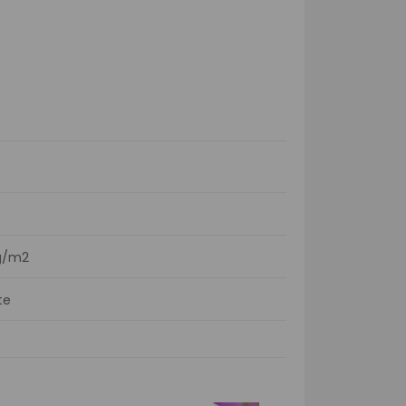
g/m2
te