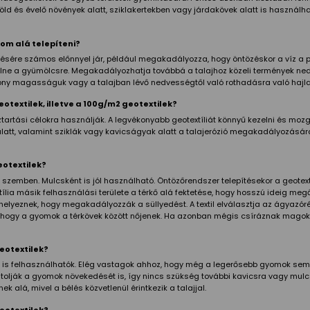
örökzöld és évelő növények alatt, sziklakertekben vagy járdakövek alatt is has
som alá telepíteni?
désére számos előnnyel jár, például megakadályozza, hogy öntözéskor a víz a
ülne a gyümölcsre. Megakadályozhatja továbbá a talajhoz közeli termények ned
ny magasságuk vagy a talajban lévő nedvességtől való rothadásra való hajlam
otextilek, illetve a 100g/m2 geotextilek?
tartási célokra használják. A legvékonyabb geotextíliát könnyű kezelni és moz
latt, valamint sziklák vagy kavicságyak alatt a talajerózió megakadályozásár
eotextilek?
szemben. Mulcsként is jól használható. Öntözőrendszer telepítésekor a geotext
ia másik felhasználási területe a térkő alá fektetése, hogy hosszú ideig megőr
helyeznek, hogy megakadályozzák a süllyedést. A textil elválasztja az ágyazór
hogy a gyomok a térkövek között nőjenek. Ha azonban mégis csíráznak magok,
eotextilek?
en is felhasználhatók. Elég vastagok ahhoz, hogy még a legerősebb gyomok sem 
Gátolják a gyomok növekedését is, így nincs szükség további kavicsra vagy mu
 alá, mivel a bélés közvetlenül érintkezik a talajjal.
eotextilek?