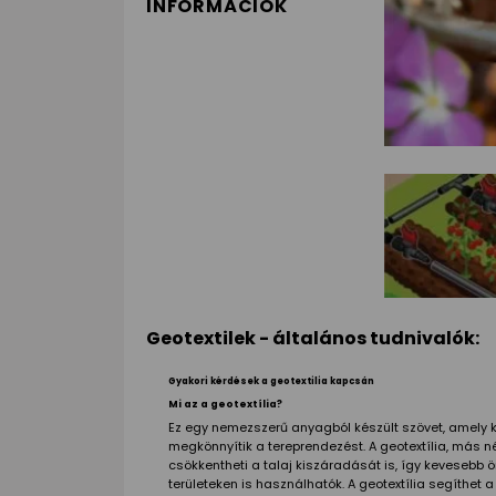
INFORMÁCIÓK
Geotextilek - általános tudnivalók:
Gyakori kérdések a geotextilia kapcsán
Mi az a geotextília?
Ez egy nemezszerű anyagból készült szövet, amely 
megkönnyítik a tereprendezést. A geotextília, más 
csökkentheti a talaj kiszáradását is, így kevesebb
területeken is használhatók. A geotextília segíthe