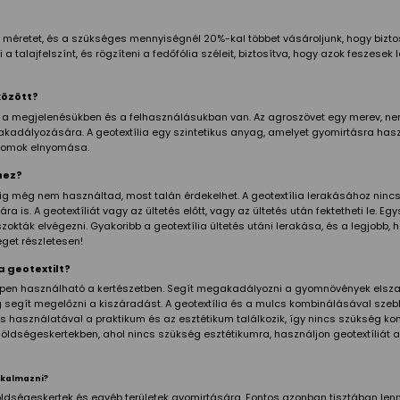
méretet, és a szükséges mennyiségnél 20%-kal többet vásároljunk, hogy bizto
i a talajfelszínt, és rögzíteni a fedőfólia széleit, biztosítva, hogy azok feszese
között?
tt a megjelenésükben és a felhasználásukban van. Az agroszövet egy merev, ne
dályozására. A geotextília egy szintetikus anyag, amelyet gyomirtásra hasz
gyomok elnyomása.
hez?
eddig még nem használtad, most talán érdekelhet. A geotextília lerakásához nin
s. A geotextíliát vagy az ültetés előtt, vagy az ültetés után fektetheti le. Egy
okták elvégezni. Gyakoribb a geotextília ültetés utáni lerakása, és a legjobb, ha
get részletesen!
a geotextilt?
ppen használható a kertészetben. Segít megakadályozni a gyomnövények elszap
dig segít megelőzni a kiszáradást. A geotextília és a mulcs kombinálásával sz
s használatával a praktikum és az esztétikum találkozik, így nincs szükség ko
 zöldségeskertekben, ahol nincs szükség esztétikumra, használjon geotextíliá
alkalmazni?
öldségeskertek és egyéb területek gyomirtására. Fontos azonban tisztában lenni