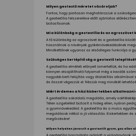
Milyen geotextil méretet vásároljak?
Fontos, hogy pontosan meghatározzuk a szükséges 
A geotextília felszerelése előtt ajánlatos előkészíten
biztosítsanak.
Mi a különbség a geotextília és az agroszövet 
A fő különbség az agroszövet és a geotextília közö
használnak a növények gyökérnövekedésének megaka
Mindkettőnek ugyanaz az elsődleges funkciója a 
Szükséges kertépítő cég a geotextil telepítésé
A geotextília elméleti előnyeit ismertettük, és ha 
könnyen elsajátítható folyamat még a kezdők számára i
nagyobb kerti felújítás vagy átalakítás alkalmával sz
és ősszel végezzük el. Nézzük meg mindkét lehetősé
Miért érdemes a házi kiskertekben alkalmazni 
A geotextília sokoldalú megoldás, amely sokféleké
Télen szigetelést biztosít a hideg ellen, nyáron pe
a gyomnövekedést. A geotextília és a mulcs együtte
megoldások nélkül is jó választás. Kiskertekben és
megőrzésére!
Milyen helyeken javasolt a geotextilt gyom, gaz ellen 
A geotextília használata ajánlott a virágágyások, z