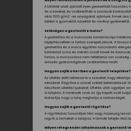
A tófóliák alatt ajánlott ilyen geotextíliát használn
és a köveket, és csökkentheti a szúrások kockázatá
akár 300 g/m2 -es anyagokat ajánlunk. Ennek oka, 
bélést a gyomoktól, kövektől és növényi gyökerektől.
Szükséges a geotextilre mulcs?
A geotextília és a mulcsozás kombinációja hatékon
tájépítészetben is fontos szerepet játszik. A tavasz
geotextília és a mulcs együttes használata elenge
különböző színű és méretű zúzott kövek és kavicsok
fontos, a mulcsozásra nem feltétlenül van szükség.
öntözés gyakoriságának csökkentése miatt.
Hogyan zajlik a kertben a geotextil telepítése
Az ültetés előtt fektesse le a szövetet, hogy elkerül
sérülését. Rögzítse a szövet széleit betemetéssel. H
készítsen ültetési lyukakat. Ültetés után ügyeljen 
a talajhoz. A növények csak az így kapott vizet tudj
biztosítja, hogy a talaj megtartja a nedvességet.
Hogyan zajlik a geotextil rögzítése?
A rögzítéshez használjon fém vagy műanyag leszúró
rögzíti a terméket a talajhoz. A termék tetején lé
Milyen rétegrendet alkalmazzak a geotextil t