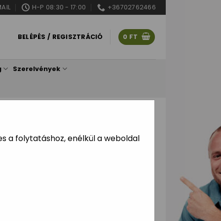
AIL
H-P 08:30 - 17:00
+36702762466
BELÉPÉS / REGISZTRÁCIÓ
0
FT
g
Szerelvények
SZEGÉLY
/
GEOTEXTILEK
kete 150g/m2 2x10m
 a folytatáshoz, enélkül a weboldal
azonnal értesítünk amint raktárunkba
ermék átmenetileg pár napja nem