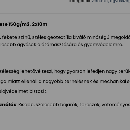
Kategóriák:
Geotextil, ágyássze
kete 150g/m2, 2x10m
 fekete színű, széles geotextília kiváló minőségű megoldást
élesebb ágyások alátámasztására és gyomvédelemre.
zélesség lehetővé teszi, hogy gyorsan lefedjen nagy terü
ága miatt ellenáll a nagyobb terhelésnek és mechanikai s
lajvédelmet biztosít.
sználás
: Kisebb, szélesebb bejárók, teraszok, veteménye