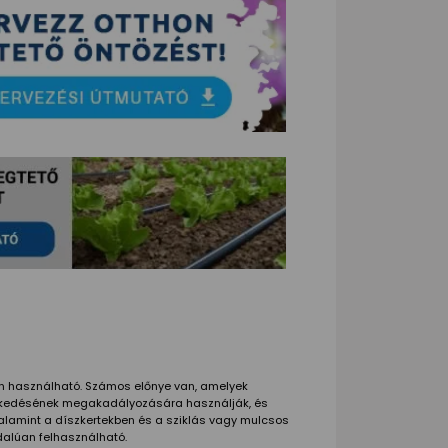
an használható. Számos előnye van, amelyek
növekedésének megakadályozására használják, és
valamint a díszkertekben és a sziklás vagy mulcsos
dalúan felhasználható.