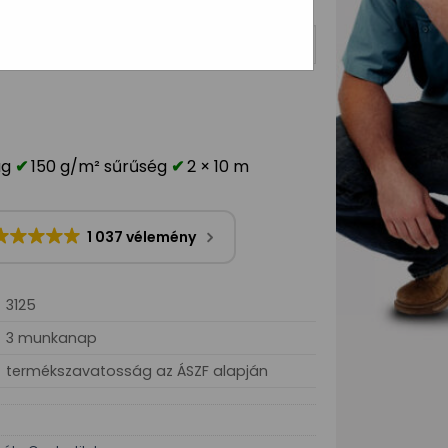
ag
150 g/m² sűrűség
2 × 10 m
1 037 vélemény
3125
3 munkanap
termékszavatosság az ÁSZF alapján