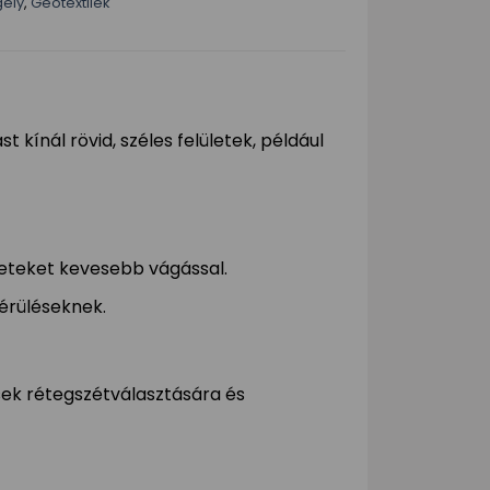
gély
,
Geotextilek
 kínál rövid, széles felületek, például
leteket kevesebb vágással.
érüléseknek.
sek rétegszétválasztására és