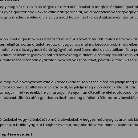
i, hogy megelőzzük az éles tárgyak okozta sérüléseket. A megfelelő típusú geotextí
t. Egyes gyártók csak akkor vállalnak garanciát, ha a megfelelő vastagságú g
hogy a medencebélés a víz súlya miatt hatalmas hidrosztatikus nyomásnak van
yabb lehet a gyomok visszaszorításában. A szövetre terített mulcs nemcsak a
i kertfelújítás során ajánlott ezt az anyagot használni a későbbi problémák el
dhetetlen a díszágyások és virágágyások esetében, ahol az esztétikum és a p
, valamint szemet gyönyörködtető fenyőkéreg ajánlott. A zöldségeskertekben va
 A mulcsozás azonban gyakorlati okokból hasznos lehet, például a talaj kiszá
?
je a meglévő növényekhez való alkalmazkodást. Tervezzen előre, és jelölje meg a 
atározza meg az ültetési távolságokat, és jelölje meg a pontokat krétával. Vágj
arra, hogy minél kevesebb hely maradjon. Az újonnan ültetett területet alapos
ák felvenni. Ültetés után gondosan tisztítsa meg a fóliát a földmaradványoktól,
 tüskéket vagy különböző formájú cövekeket. A hegyes műanyag száraknak kösz
vő lapos fej a textilanyagot a talajhoz nyomja, megakadályozva annak felemelk
elepítése esetén?