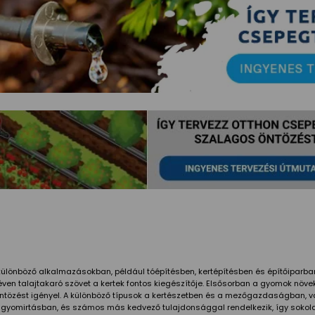
különböző alkalmazásokban, például tóépítésben, kertépítésben és építőiparb
néven talajtakaró szövet a kertek fontos kiegészítője. Elsősorban a gyomok 
 öntözést igényel. A különböző típusok a kertészetben és a mezőgazdaságban, 
t a gyomirtásban, és számos más kedvező tulajdonsággal rendelkezik, így sokol