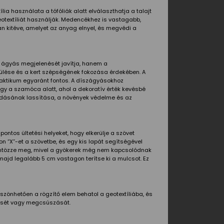
lia használata a tófóliák alatt elválaszthatja a talajt
eotextíliát használják. Medencékhez is vastagabb,
 kitéve, amelyet az anyag elnyel, és megvédi a
z ágyás megjelenését javítja, hanem a
kerülése és a kert szépségének fokozása érdekében. A
raktikum egyaránt fontos. A díszágyásokhoz
gy a szamóca alatt, ahol a dekoratív érték kevésbé
radásának lassítása, a növények védelme és az
pontos ültetési helyeket, hogy elkerülje a szövet
on “X”-et a szövetbe, és egy kis lapát segítségével
an öntözze meg, mivel a gyökerek még nem kapcsolódnak
 majd legalább 5 cm vastagon terítse ki a mulcsot. Ez
önhetően a rögzítő elem behatol a geotextíliába, és
edését vagy megcsúszását.