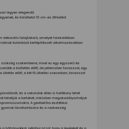
san legyen elegendő.
k legyenek, és körülbelül 10 cm-es átfedést
m dekoratív talajtakaró, amelyet faiskolákban
nálnak különböző kertépítészeti alkalmazásokban.
cs szükség szakemberre, mivel ez egy egyszerű és
szerűbb a kiültetés előtt, de jellemzően tavasszal, egy
 ültetés előtt, a két fő ültetési szezonban, tavasszal
orodását, és a vakondok ellen is hatékony lehet.
ebbé tehetjük a kerteket, miközben megakadályozhatjuk
mpromisszumokra. A geotextília esztétikai
t a gyomok távoltartására és a nedvesség
 a hátrányokkal, például azzal, hogy a leveleket és a