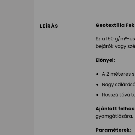
Geotextília Fe
LEÍRÁS
Ez a 150 g/m²-es,
bejárók vagy sz
Előnyei:
A 2 méteres s
Nagy szilárds
Hosszú távú ta
Ajánlott felha
gyomgátlására.
Paraméterek: