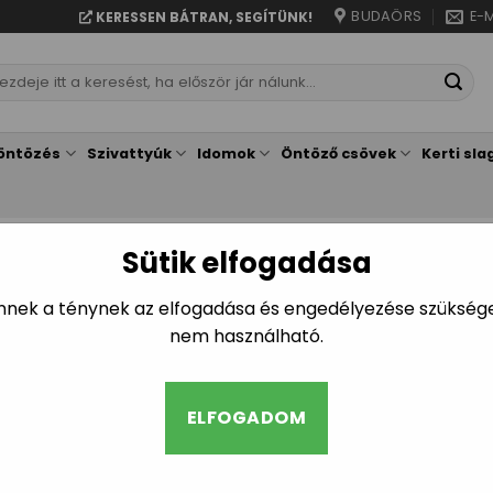
BUDAÖRS
E-M
KERESSEN BÁTRAN, SEGÍTÜNK!
resés
vetkezőre:
öntözés
Szivattyúk
Idomok
Öntöző csövek
Kerti sla
Sütik elfogadása
KEZDŐLAP
/
GEOTEXTIL, ÁGYÁS
Geotextília fe
Ennek a ténynek az elfogadása és engedélyezése szükséges
nem használható.
15.455
14.990
Ft
Ft
ELFOGADOM
Add meg e-mail címed és 
érkezik! Sajnáljuk, de a t
elérhető.