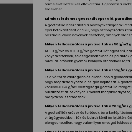
törmeléket kézzel kell eltávolítani. A geotextília 
érdekében.
Mi miatt érdemes geotextilt eper alá, paradic
A geotextília használata a növények talajának lefe
eper betakarítását anélkül, hogy szennyeződés ker
használni olyan növények esetében, amelyek alacso
Milyen felhasználásra javasoltak az 50g/m2 ge
Az 50 g/m2 és a 100 g/m2 geotextíliát egyszerű, ház
konyhakertekben, zöldségeskertekben és palánták a
mivel az erősebb gyomok könnyen áthatolnak rajta.
Milyen felhasználásra javasoltak a 150g/m2 g
Ez a változat vastagabb és ellenállóbb a gyomokkal 
hogy megakadályozza a csigák bejutását. A geotextíl
körülbelül 150 g/m2 vastagságú geotextília réteget 
hullámzást az ösvényen. Emellett megakadályozza, 
magvakból származnak.
Milyen felhasználásra javasoltak a 200g/m2 g
A geotextíliák erősek és tartósak, és a kertépítésb
virágágyásokban, fák és bokrok körül és lejtőkön. 
elengedhetetlen, hogy valamilyen anyagot fektessenek
Milyen felhasználásra javasoltak a 300g/m2 g