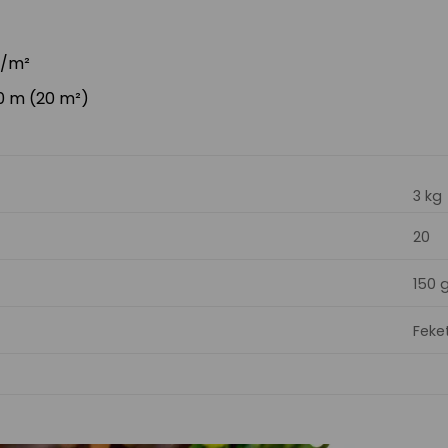
g/m²
10 m (20 m²)
3 kg
20
150 
Feke