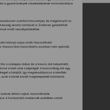
ználható a gyomnövények növekedésének minimalizálása
 paradicsom szárára fröccsenjen, és megkönnyíti az
vesség okozta romlását is. Érdemes geotextíliát
uk miatt veszélyeztetettek.
gatni könnyű súlya miatt. Használható
a. Hosszú távú használatra azonban nem ajánlott,
ília a szelepes doboz és a kavics alá helyezhető,
izze a kerti utak szépségét. A kavicsréteg alá egy
éteget a talajtól, így megakadályozza a későbbi
 azok a kövek között megtelepedett különböző
tudnak áttörni rajtuk. Használhatók
lcsra. A hordozható medencék esetében szinte